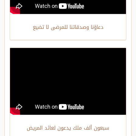
دعاؤنا وصدقاتنا للمرضى لا تضيع
سبعون ألف ملك يدعون لعائد المريض