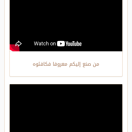
من صنع إليكم معروفا فكافئوه