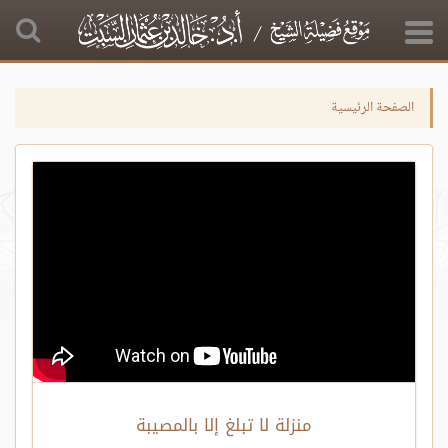
الصفحة الرئيسية
منزلة لا تبلغ إلا بالمصيبة