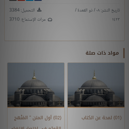
تاريخ النشر: ٠٨ / ذو القعدة /
التحميل: 3384
١٤٢٣
مرات الإستماع: 3710
مواد ذات صلة
(01) لمحة عن الكتاب
(02) أول المتن " المَنْهج
القَوِيْم في اختصار اقتضاء