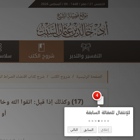
الخميس 21 / صفر / 1448 - 06 / أغسطس 2026
التفسير والتدبر
شروح الكتب
سلاسل
الصفحة الرئيسية
شروح الكتب
شرح كتاب اقتضاء الصراط ال
(17) وكذلك إذا قيل: اتقوا الله 
أو 
إغلاق
السابق
التالي