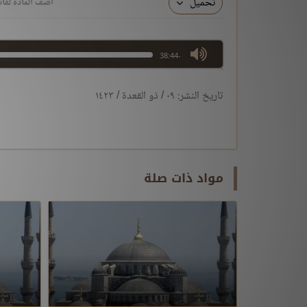
تحميل
أضف المادة لقائ
max volume
-38:44
تاريخ النشر: ٠٩ / ذو القعدة / ١٤٢٣
مواد ذات صلة