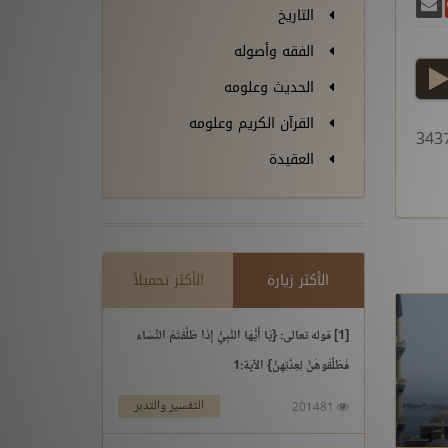
غريدة
يسبوك
أرسل بريدًا
ارك على غوغل بلس
التاريخ
الفقه وأصوله
play
الحديث وعلومه
القرآن الكريم وعلومه
العقيدة
الأكثر زيارة
الأكثر تحميلاً
[1] قوله تعالى: {يَا أَيُّهَا النَّبِيُّ إِذَا طَلَّقْتُمُ النِّسَاء
فَطَلِّقُوهُنَّ لِعِدَّتِهِنَّ} الآية:1
التفسير والتدبر
201481