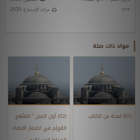
١٤٢٣
مرات الإستماع: 2539
مواد ذات صلة
(01) لمحة عن الكتاب
(02) أول المتن " المَنْهج
القَوِيْم في اختصار اقتضاء
الصراط المستقيم "