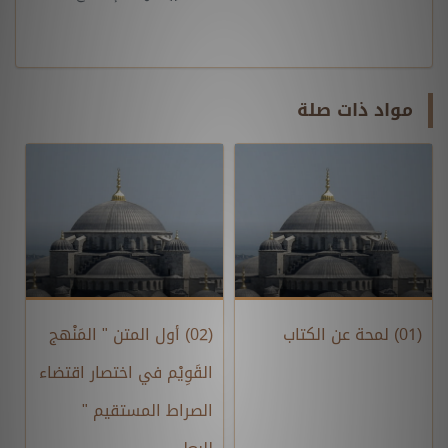
مواد ذات صلة
(01) لمحة عن الكتاب
(02) أول المتن " المَنْهج
القَوِيْم في اختصار اقتضاء
الصراط المستقيم "