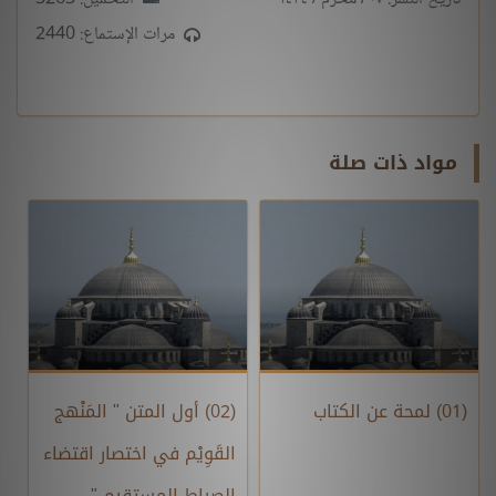
مرات الإستماع: 2440
مواد ذات صلة
(01) لمحة عن الكتاب
(02) أول المتن " المَنْهج
القَوِيْم في اختصار اقتضاء
الصراط المستقيم "