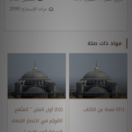
مرات الإستماع: 2990
مواد ذات صلة
(01) لمحة عن الكتاب
(02) أول المتن " المَنْهج
القَوِيْم في اختصار اقتضاء
الصراط المستقيم "