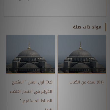
مواد ذات صلة
(01) لمحة عن الكتاب
(02) أول المتن " المَنْهج
القَوِيْم في اختصار اقتضاء
الصراط المستقيم "