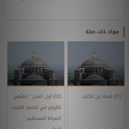
مواد ذات صلة
(01) لمحة عن الكتاب
(02) أول المتن " المَنْهج
القَوِيْم في اختصار اقتضاء
الصراط المستقيم "