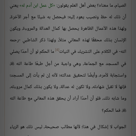
الصيام، ما معناه؟ بعض أهل العلم يقولون:
كل عمل ابن آدم له
يعني
أن ذلك له حظ ونصيب يعود إليه؛ فيحصل به شيئًا مع أجر الآخرة،
ولهذا هذه الأعمال الظاهرة يحصل بها كمال العدالة والمروءة، ويكون
الإنسان بذلك محققًا لهذه المعاني مثلاً، ولهذا ذكر الشاطبي -رحمه
[4]
الله- في الكلام على التشريك في النيات
ما الحكم لو أن أحدًا يصلي
في المسجد مع الجماعة، وهي واجبة من أجل طبعًا طاعة الله

واستجابة لأمره، وأيضًا لتحقيق عدالته؛ لأنه إن لم يأت إلى المسجد؛
فإنها لا تقبل شهادته، ولا تكون له عدالة، ولا يكون بذلك كمال مروءته،
وما شابه ذلك، فلو أن أحدًا أراد أن يحقق هذه المعاني مع طاعة الله
فما الحكم؟

الجواب لا إشكال في هذا؛ لأنها مطالب صحيحة، ليس ذلك هو الرياء