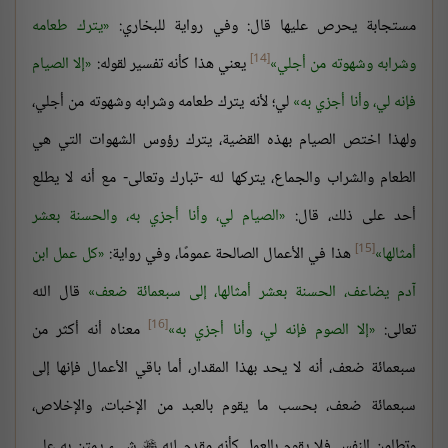
مستجابة يحرص عليها قال: وفي رواية للبخاري:
يترك طعامه
[14]
وشرابه وشهوته من أجلي
يعني هذا كأنه تفسير لقوله:
إلا الصيام
فإنه لي، وأنا أجزي به
لي؛ لأنه يترك طعامه وشرابه وشهوته من أجلي،
ولهذا اختص الصيام بهذه القضية، يترك رؤوس الشهوات التي هي
الطعام والشراب والجماع، يتركها لله -تبارك وتعالى- مع أنه لا يطلع
أحد على ذلك، قال:
الصيام لي، وأنا أجزي به، والحسنة بعشر
[15]
أمثالها
هذا في الأعمال الصالحة عمومًا، وفي رواية:
كل عمل ابن
آدم يضاعف، الحسنة بعشر أمثالها، إلى سبعمائة ضعف
قال الله
[16]
تعالى:
إلا الصوم فإنه لي، وأنا أجزي به
معناه أنه أكثر من
سبعمائة ضعف، أنه لا يحد بهذا المقدار، أما باقي الأعمال فإنها إلى
سبعمائة ضعف، بحسب ما يقوم بالعبد من الإخبات، والإخلاص،
وتطامن النفس فلا يقوم بالعمل كأنه مقدم لله
شيء يمتن به على
