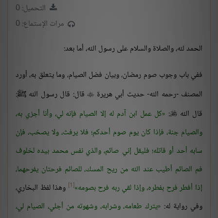
التحميل: 0
مرات الإستماع: 0
الحمد لله، والصلاة والسلام على رسول الله، أما بعد:
ففي باب وجوب صوم رمضان، وبيان فضل الصيام، وما يتعلق به، أورد
المصنف -رحمه الله- حديث أبي هريرة
قال: قال رسول الله ﷺ:

قال الله
:
كل عمل ابن آدم له إلا الصيام فإنه لي، وأنا أجزي به،

والصيام جنة، فإذا كان يوم صوم أحدكم؛ فلا يرفث، ولا يصخب، فإن
سابه أحد أو قاتله؛ فليقل إني صائم، والذي نفس محمد بيده لخلوف
فم الصائم أطيب عند الله من ريح المسك، للصائم فرحتان يفرحهما،
[1]
إذا أفطر فرح بفطره، وإذا لقي ربه فرح بصومه
وهذا لفظ البخاري،
وفي رواية له:
يترك طعامه، وشرابه، وشهوته من أجلي، الصيام لي،