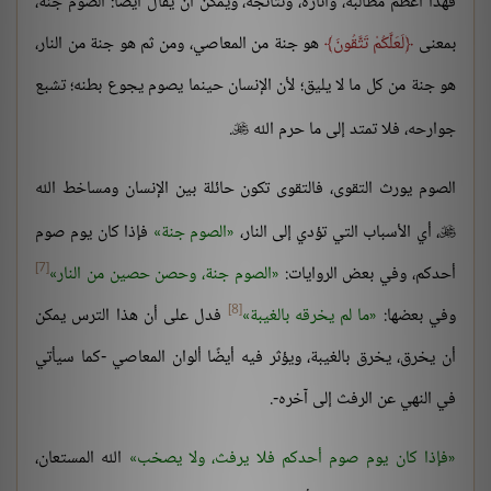
فهذا أعظم مطالبه، وآثاره، ونتائجه، ويمكن أن يقال أيضًا: الصوم جنة،
بمعنى
لَعَلَّكُمْ تَتَّقُونَ
هو جنة من المعاصي، ومن ثم هو جنة من النار،
هو جنة من كل ما لا يليق؛ لأن الإنسان حينما يصوم يجوع بطنه؛ تشبع
جوارحه، فلا تمتد إلى ما حرم الله
.

الصوم يورث التقوى، فالتقوى تكون حائلة بين الإنسان ومساخط الله
، أي الأسباب التي تؤدي إلى النار،
الصوم جنة
فإذا كان يوم صوم

[7]
أحدكم، وفي بعض الروايات:
الصوم جنة، وحصن حصين من النار
[8]
وفي بعضها:
ما لم يخرقه بالغيبة
فدل على أن هذا الترس يمكن
أن يخرق، يخرق بالغيبة، ويؤثر فيه أيضًا ألوان المعاصي -كما سيأتي
في النهي عن الرفث إلى آخره-.
فإذا كان يوم صوم أحدكم فلا يرفث، ولا يصخب
الله المستعان،