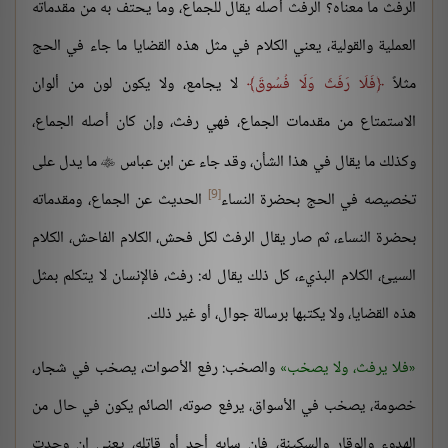
الرفث ما معناه؟ الرفث أصله يقال للجماع، وما يحتف به من مقدماته
العملية والقولية، يعني الكلام في مثل هذه القضايا ما جاء في الحج
مثلاً
فَلَا رَفَثَ وَلَا فُسُوقَ
لا يجامع، ولا يكون لون من ألوان
الاستمتاع من مقدمات الجماع، فهي رفث، وإن كان أصله الجماع،
وكذلك ما يقال في هذا الشأن، وقد جاء عن ابن عباس
ما يدل على

[9]
تخصيصه في الحج بحضرة النساء
الحديث عن الجماع، ومقدماته
بحضرة النساء، ثم صار يقال الرفث لكل فحش، الكلام الفاحش، الكلام
السيئ، الكلام البذيء، كل ذلك يقال له: رفث، فالإنسان لا يتكلم بمثل
هذه القضايا، ولا يكتبها برسالة جوال، أو غير ذلك.
فلا يرفث، ولا يصخب
والصخب: رفع الأصوات، يصخب في شجار،
خصومة، يصخب في الأسواق، يرفع صوته، الصائم يكون في حال من
الهدوء والوقار والسكينة، فإن سابه أحد أو قاتله، يعني إن وجدت