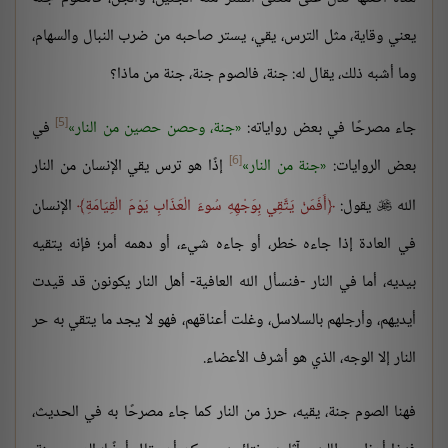
يعني وقاية، مثل الترس، يقي، يستر صاحبه من ضرب النبال والسهام،
وما أشبه ذلك، يقال له: جنة، فالصوم جنة، جنة من ماذا؟
[5]
جاء مصرحًا في بعض رواياته:
جنة، وحصن حصين من النار
في
[6]
بعض الروايات:
جنة من النار
إذًا هو ترس يقي الإنسان من النار
الله
يقول:
أَفَمَنْ يَتَّقِي بِوَجْهِهِ سُوءَ الْعَذَابِ يَوْمَ الْقِيَامَةِ
الإنسان

في العادة إذا جاءه خطر، أو جاءه شيء، أو دهمه أمر؛ فإنه يتقيه
بيديه، أما في النار -فنسأل الله العافية- أهل النار يكونون قد قيدت
أيديهم، وأرجلهم بالسلاسل، وغلت أعناقهم، فهو لا يجد ما يتقي به حر
النار إلا الوجه، الذي هو أشرف الأعضاء.
فهنا الصوم جنة، يقيه، حرز من النار كما جاء مصرحًا به في الحديث،