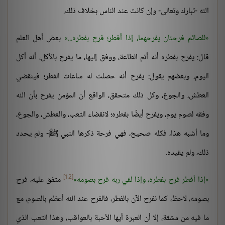
الله -تبارك وتعالى- وإن كانت عند الناس بخلاف ذلك.
للصائم فرحتان يفرحهما، إذا أفطر؛ فرح بفطره...
بعض أهل العلم
قال: يفرح بفطره أنه أتم الطاعة، ووفق إليها، ما يفرح بالأكل، أنه أكل
اليوم، وبعضهم يقول: يفرح أنه حصلت له ساعات الفطر؛ فينقضي
العطش، والجوع، وكل ذلك متحقق، الواقع أن المؤمن يفرح بأن الله
وفقه لصوم يوم، ويفرح أيضًا بفطره؛ لانقضاء التعب، والعطش، والجوع،
وما أشبه هذا، فكله صحيح، فهي فرحة ذكرها النبي ﷺ- ولم يحدد
ذلك، ولم يقيده.
[12]
إذا أفطر فرح بفطره، وإذا لقي ربه فرح بصومه
متفق عليه، فرح
بصومه، لاحظ، كما نفرح الآن بالفطر، فالفرح عند الله أعظم بالصوم، مع
ما فيه من مشقة، إلا أن العبرة أيها الأحبة بالعواقب، وهذا التعب الذي