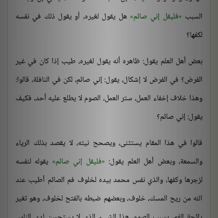
السبب
فليقل إني صائم
هل يقول لغيره، أو يقول ذلك في نفسه
لكفها؟
بعض أهل العلم يقول: ظاهره أنه يقول لغيره، طيب إذا كان في غير
الفرض؟ في الفرض لا إشكال، يقول: إني صائم، لكن في النافلة، قالوا:
وهذا خلاف إخفاء العمل، ستر العمل، الصوم لا يطلع عليه أحد، فكيف
يقول: إني صائم؟
قالوا في هذا المقام يستثنى، ويصحح نيته، لا يقصد بذلك الرياء
والسمعة، وبعض أهل العلم يقول:
فليقل إني صائم
يقوله لنفسه
لزجرها وكفها، والذي نفس محمد بيده لخلوف فم الصائم أطيب عند
الله من ريح المسك، خلوف، وبعضهم ضبطه بالفتح لخلوف، وهو تغير
رائحة الفم، بسبب الصوم، هذا الشيء الذي لا يستحسن لدى الناس