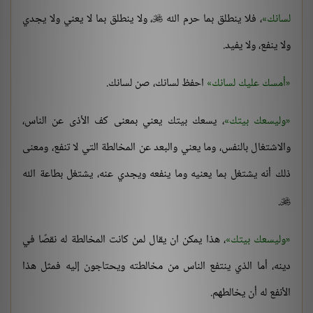
لسانك
، فلا ينطلق بما حرم الله
، ولا ينطلق بما لا يعني ولا يجدي

ولا ينفع، ولا يفيد.
أمسك عليك لسانك
احفظ لسانك، صن لسانك.
وليسعك بيتك
، يسعك بيتك يعني بمعنى كف الأذى عن الناس،
والاشتغال بالنفس، وما يعني والبعد عن المخالطة التي لا تنفع، ومعنى
ذلك أنه يشتغل بما يعنيه وما ينفعه ويجدي عنه، يشتغل بطاعة الله
.

وليسعك بيتك
، هذا يمكن ان يقال لمن كانت المخالطة له نقصًا في
دينه، أما الذي ينتفع الناس من مخالطته ويحتاجون إليه فمثل هذا
الأنفع له أن يخالطهم.