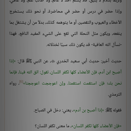
ولربما بكلام لا يليق، فلا يسلم أحد لا عالم، ولا طالب علم، ولا عامي،
وإذا حضر في درس أو حضر في محاضرة، أو نحو ذلك يستخرج
الأخطاء والعيوب والتقصير، أو ما يتوهمه كذلك، بدلاً من أن يشتغل بما
ينفعه، ويكون مثل النحلة التي تقع على الشيء المفيد النافع، فهذا
-نسأل الله العافية- قد يكون ذلك سببًا لخذلانه.
حديث أخير: حديث أبي سعيد الخدري
، عن النبي ﷺ قال:
إذا

أصبح ابن آدم، فإن الأعضاء كلها تكفر اللسان، تقول: اتق الله فينا، فإنما
[6]
نحن بك؛ فإن استقمت استقمنا، وإن اعوججت اعوججنا
، رواه
الترمذي.
فقوله ﷺ:
إذا أصبح بن آدم
، يعني: دخل في الصباح.
فإن الأعضاء كلها تكفر اللسان
، ما معنى تكفر اللسان؟