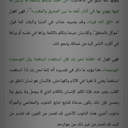
يقولها كما سبق في الأحاديث:
إن العبد ليتكلم بالكلمة، ما يتبين ما
[7]
فيها، يهوي بها في النار، أبعد ما بين المشرق والمغرب
، فهي تقول
له:
اتق الله فينا
، وقد يصيبه عذاب في الدنيا والبلاء كما قيل:
"موكل بالمنطق"، والإنسان حينما يتكلم بالكلمة يراها في نفسه أو يراها
في أقرب الناس إليه من شماتة، ونحو ذلك.
فهي تقول له:
فإنما نحن بك فإن استقمت استقمنا وإن اعوججت
اعوججنا
، هذا يؤيد ما ذكر في تفسيره أنه إنما نحن بك إذا استقمت
استقمنا يعني لا تغرنا في الآثام والفواحش، فاللسان هو لسان ناطق عن
القلب، يعبر عنه، فإذا تكلم الإنسان بالكلام الذي لا يجمل ولا يليق ولا
يحسن فإن ذلك يكون مدعاة للتابع تتابع الذنوب والمعاصي والجرأة
بذنوب أخرى، هذه الذنوب الأخرى قد تصدر من العين، قد تصدر من
اليد، قد تصدر من غير ذلك من جوارحه.