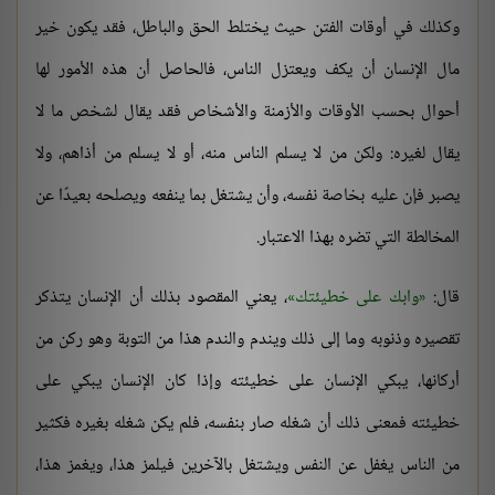
وكذلك في أوقات الفتن حيث يختلط الحق والباطل، فقد يكون خير
مال الإنسان أن يكف ويعتزل الناس، فالحاصل أن هذه الأمور لها
أحوال بحسب الأوقات والأزمنة والأشخاص فقد يقال لشخص ما لا
يقال لغيره: ولكن من لا يسلم الناس منه، أو لا يسلم من أذاهم، ولا
يصبر فإن عليه بخاصة نفسه، وأن يشتغل بما ينفعه ويصلحه بعيدًا عن
المخالطة التي تضره بهذا الاعتبار.
قال:
وابك على خطيئتك
، يعني المقصود بذلك أن الإنسان يتذكر
تقصيره وذنوبه وما إلى ذلك ويندم والندم هذا من التوبة وهو ركن من
أركانها، يبكي الإنسان على خطيئته وإذا كان الإنسان يبكي على
خطيئته فمعنى ذلك أن شغله صار بنفسه، فلم يكن شغله بغيره فكثير
من الناس يغفل عن النفس ويشتغل بالآخرين فيلمز هذا، ويغمز هذا،