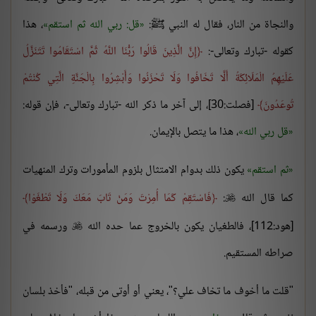
والنجاة من النار، فقال له النبي ﷺ:
قل: ربي الله ثم استقم
، هذا
كقوله -تبارك وتعالى-:
إِنَّ الَّذِينَ قَالُوا رَبُّنَا اللَّهُ ثُمَّ اسْتَقَامُوا تَتَنَزَّلُ
عَلَيْهِمُ الْمَلَائِكَةُ أَلَّا تَخَافُوا وَلَا تَحْزَنُوا وَأَبْشِرُوا بِالْجَنَّةِ الَّتِي كُنْتُمْ
تُوعَدُونَ
[فصلت:30]، إلى آخر ما ذكر الله -تبارك وتعالى-، فإن قوله:
قل ربي الله
، هذا ما يتصل بالإيمان.
ثم استقم
يكون ذلك بدوام الامتثال بلزوم المأمورات وترك المنهيات
كما قال الله
:
فَاسْتَقِمْ كَمَا أُمِرْتَ وَمَنْ تَابَ مَعَكَ وَلَا تَطْغَوْا

[هود:112]، فالطغيان يكون بالخروج عما حده الله
ورسمه في

صراطه المستقيم.
"قلت ما أخوف ما تخاف علي؟"، يعني أو أوتى من قبله، "فأخذ بلسان