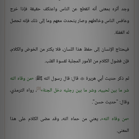
وجد أثره بمعنى أنه انقطع عن الناس واعتكف حقيقة فإذا خرج
وعافس الناس وخالطهم وصار يتحدث معهم وما إلى ذلك فإنه تحصل
له الغفلة.
فيحتاج الإنسان إلى حفظ هذا اللسان، فلا يكثر من الخوض والكلام،
فإن فضول الكلام من الأمور المجلبة لقسوة القلب.
ثم ذكر حديث أبي هريرة
قال: قال رسول الله ﷺ:
من وقاه الله

[3]
شر ما بين لحييه، وشر ما بين رجليه دخل الجنة
، رواه الترمذي،
وقال: "حديث حسن".
من وقاه الله
، يعني من حماه الله، وقد مضى الكلام على هذا
المعنى.