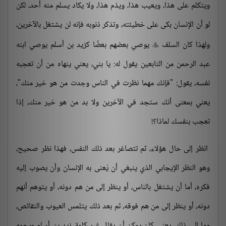
ويتكلم على هذا، ويعيب هذا، ويذم هذا، ولا يكاد يسلم منه أحد، لكن
لو أن الإنسان بكى على خطيئته، وتذكر ذنوبه فإنه لن يشتغل بالآخرين،
ولهذا كان السلف
يوصي بعضهم بعضًا كزيد بن أسلم يوصي ابنه

عبد الرحمن من التابعين يقول له: يا بني، يعني ينهاه من أن تعجبه
نفسه، يقول: "فإنك مهما نظرت في الناس وجدت من هو خير منك"،
يعني بمعنى أنك ستجد في الآخرين ولا بد من هو خير منك، إذا
تعجب بنفسك لماذا؟!
انظر إلى حال هؤلاء، ثم تتصاغر بعد ذلك النفس، فهذا نظر صحيح،
وهو النظر الإيجابي الذي ينبغي أن يُعنى به الإنسان وأن يصوب إليه
فكره، أما أن يشتغل بالناس، أو ينظر إلى من هم دونه، أو يتوهم أنهم
دونه، أو ينظر إلى من هم فوقه، ثم بعد ذلك يتلمس العيوب والنقائص،
وما إلى ذلك، يعني كان يمكن أن يقال غير كلمة زيد بن أسلم -رحمه