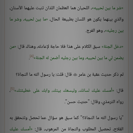
شر ما بين لحييه
، اللحيان هما العظمان اللذان تنبت عليهما الأسنان،
والذي بينهما يكون هو اللسان بطبيعة الحال،
ما بين لحييه، وشر ما
بين رجليه
، وهو الفرج.
دخل الجنة
سبق الكلام على هذا فلا حاجة لإعادته، وهناك قال:
من
[4]
يضمن لي ما بين لحييه، وما بين رجليه أضمن له الجنة
.
ثم ذكر حديث عقبة بن عامر
قال: قلت: يا رسول الله ما النجاة؟

[5]
قال:
أمسك عليك لسانك، وليسعك بيتك، وابك على خطيئتك
،
رواه الترمذي، وقال: "حديث حسن".
"يا رسول الله ما النجاة؟" كما سبق هو سؤال عما تحصل وتتحقق به
الفلاح، تحصيل المطلوب والنجاة من المرهوب، قال:
أمسك عليك