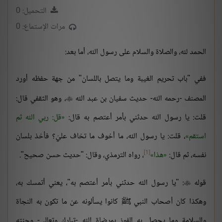
التحميل: 0
مرات الإستماع: 0
الحمد لله، والصلاة والسلام على رسول الله، أما بعد:
ففي "باب تحريم الغيبة وما يتصل باللسان" من جهة حفظه أورد
المصنف -رحمه الله- حديث سفيان بن عبد الله
، وهو الثقفي قال:

قلت: يا رسول الله حدثني بأمر أعتصم به قال:
قل: ربي الله ثم
استقم
، قلت: يا رسول الله، ما أخوف ما تخاف عليّ؟ فأخذ بلسان
[1]
نفسه، ثم قال:
هذا
، رواه الترمذي، وقال: "حديث حسن صحيح".
قوله
: "يا رسول الله حدثني بأمر أعتصم به"، يعني أتمسك به،

وهكذا كان أصحاب النبي ﷺ كانوا يسألونه عن ما تكون به النجاة
والسلامة وما يحصل به الفوز بمرضاة الله -تبارك وتعالى- وجنته