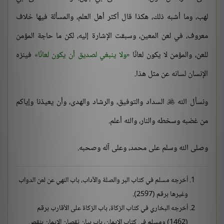
لهب، وما أشبه ذلك، هكذا قال أكثر أهل العلم، والمسألة فيها خلاف
معروف، في لعن المعين، وسبقت الإشارة إليه، لكن ما حاجة المؤمن
للعن، والمؤمن لا يكون لعانًا
ولا ينبغي لصديق أن يكون لعانًا
فينزه
الإنسان لسانه عن مثل هذا.
ونسأل الله
السداد والتوفيق، والرشاد والهدى، وأن يعيذنا وإياكم

من غضبه وسخطه والنار، والله أعلم.
وصلى الله وسلم على محمد، وعلى آله وصحبه.
أخرجه مسلم في كتاب البر والصلة والآداب، باب النهي عن لعن الدواب
وغيرها برقم (2597).
أخرجه البخاري في كتاب الزكاة، باب الزكاة على الأقارب برقم
(1462) ومسلم في كتاب الإيمان، باب بيان نقصان الإيمان بنقص