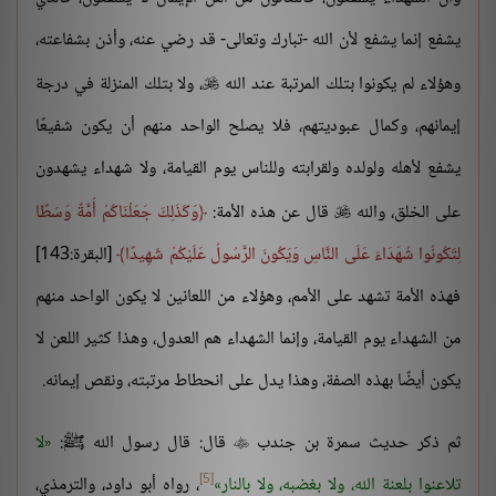
يشفع إنما يشفع لأن الله -تبارك وتعالى- قد رضي عنه، وأذن بشفاعته،
وهؤلاء لم يكونوا بتلك المرتبة عند الله
، ولا بتلك المنزلة في درجة

إيمانهم، وكمال عبوديتهم، فلا يصلح الواحد منهم أن يكون شفيعًا
يشفع لأهله ولولده ولقرابته وللناس يوم القيامة، ولا شهداء يشهدون
على الخلق، والله
قال عن هذه الأمة:
وَكَذَلِكَ جَعَلْنَاكُمْ أُمَّةً وَسَطًا

لِتَكُونُوا شُهَدَاءَ عَلَى النَّاسِ وَيَكُونَ الرَّسُولُ عَلَيْكُمْ شَهِيدًا
[البقرة:143]
فهذه الأمة تشهد على الأمم، وهؤلاء من اللعانين لا يكون الواحد منهم
من الشهداء يوم القيامة، وإنما الشهداء هم العدول، وهذا كثير اللعن لا
يكون أيضًا بهذه الصفة، وهذا يدل على انحطاط مرتبته، ونقص إيمانه.
ثم ذكر حديث سمرة بن جندب
قال: قال رسول الله ﷺ:
لا

[5]
تلاعنوا بلعنة الله، ولا بغضبه، ولا بالنار
، رواه أبو داود، والترمذي،