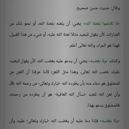
وقال: حديث حسن صحيح.
لا تلاعنوا بلعنة الله
يعني: أن يلعنه بلعنة الله، أو نحو ذلك من
العبارات، كأن يقول للبعيد مثلاً: لعنة الله عليه، أو شيء من هذا القبيل،
فهذا هو المراد، والله تعالى أعلم.
وكذلك
ولا بغضبه
يعني: أن يدعو عليه بغضب الله، كأن يقول للبعيد:
عليك غضب الله تعالى، وهذا مثل اللعن؛ لأننا عرفنا أن اللعن من
المخلوق هو دعاء منه بأن يطرده الله -تبارك وتعالى- من رحمة الله
،

وأن لعن الله للعبد -نسأل الله العافية- هو أن يطرده من رحمته،
فالمخلوق يدعو بهذا.
ولا بغضبه
فإذا دعا عليه أن يغضب الله -تبارك وتعالى- عليه، وأن