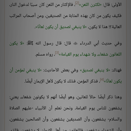
[2]
الأولى: قال:
تكثرن اللعن
، فالإكثار من اللعن كان سببًا لدخول النار،
فكيف يكون من كان بهذه المثابة من الصديقين، ومن أصحاب المراتب
العالية؟! هذا لا يكون،
لا ينبغي لصديق أن يكون لعانًا
.
وفي حديث أبي الدرداء
قال: قال رسول الله ﷺ:
لا يكون

[3]
اللعانون شفعاء، ولا شهداء يوم القيامة
، رواه مسلم.
فهناك:
لا ينبغي لصديق
وفي بعض الأحاديث:
لا ينبغي لمؤمن أن
[4]
يكون لعانًا
، فذكر المؤمن، فذلك لا يكون لأهل الإيمان أيضًا.
وهنا ذكر أيضًا حالاً للعانين، وهو أيضًا أنهم لا يكونون شفعاء، يعني:
يشفعون للناس يوم القيامة، ونحن نعلم أن الأنبياء -عليهم الصلاة
والسلام- يشفعون، وأن الصديقين يشفعون، وأن الصالحين يشفعون،
وأن الشهداء يشفعون، فاللعانون من أهل الإيمان لا يشفعون، فالذي