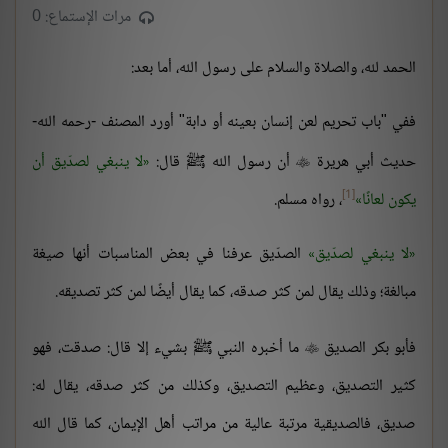
مرات الإستماع: 0
الحمد لله، والصلاة والسلام على رسول الله، أما بعد:
ففي "باب تحريم لعن إنسان بعينه أو دابة" أورد المصنف -رحمه الله-
حديث أبي هريرة
أن رسول الله ﷺ قال:
لا ينبغي لصدّيق أن

[1]
يكون لعانًا
، رواه مسلم.
لا ينبغي لصدّيق
الصدّيق عرفنا في بعض المناسبات أنها صيغة
مبالغة؛ وذلك يقال لمن كثر صدقه، كما يقال أيضًا لمن كثر تصديقه.
فأبو بكر الصديق
ما أخبره النبي ﷺ بشيء إلا قال: صدقت، فهو

كثير التصديق، وعظيم التصديق، وكذلك من كثر صدقه، يقال له:
صديق، فالصديقية مرتبة عالية من مراتب أهل الإيمان، كما قال الله