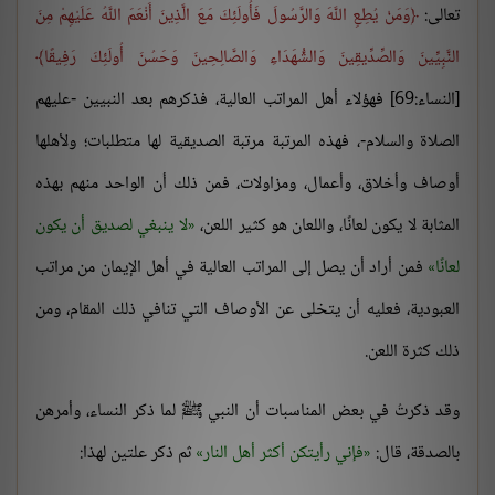
تعالى:
وَمَنْ يُطِعِ اللَّهَ وَالرَّسُولَ فَأُولَئِكَ مَعَ الَّذِينَ أَنْعَمَ اللَّهُ عَلَيْهِمْ مِنَ
النَّبِيِّينَ وَالصِّدِّيقِينَ وَالشُّهَدَاءِ وَالصَّالِحِينَ وَحَسُنَ أُولَئِكَ رَفِيقًا
[النساء:69] فهؤلاء أهل المراتب العالية، فذكرهم بعد النبيين -عليهم
الصلاة والسلام-، فهذه المرتبة مرتبة الصديقية لها متطلبات؛ ولأهلها
أوصاف وأخلاق، وأعمال، ومزاولات، فمن ذلك أن الواحد منهم بهذه
المثابة لا يكون لعانًا، واللعان هو كثير اللعن،
لا ينبغي لصديق أن يكون
لعانًا
فمن أراد أن يصل إلى المراتب العالية في أهل الإيمان من مراتب
العبودية، فعليه أن يتخلى عن الأوصاف التي تنافي ذلك المقام، ومن
ذلك كثرة اللعن.
وقد ذكرتُ في بعض المناسبات أن النبي ﷺ لما ذكر النساء، وأمرهن
بالصدقة، قال:
فإني رأيتكن أكثر أهل النار
ثم ذكر علتين لهذا: