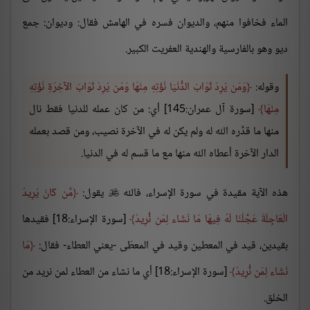
الماء فخافوا منهم، والديوان فسره في الهامش فقال: وديوان: جمع
ديو وهو بالفارسية والهندية العفريت الكبير.
وقوله:
وَمَن يُرِدْ ثَوَابَ الدُّنْيَا نُؤْتِهِ مِنْهَا وَمَن يُرِدْ ثَوَابَ الآخِرَةِ نُؤْتِهِ
مِنْهَا
[سورة آل عمران:145] أي: من كان عمله للدنيا فقط نال
منها ما قدَّره الله له ولم يكن له في الآخرة نصيب، ومن قصد بعمله
الدار الآخرة أعطاه الله منها مع ما قسم له في الدنيا.
هذه الآية مقيدة في سورة الإسراء، فالله
يقول:
مَّن كَانَ يُرِيدُ

الْعَاجِلَةَ عَجَّلْنَا لَهُ فِيهَا مَا نَشَاء لِمَن نُّرِيدُ
[سورة الإسراء:18] فقيدها
بقيدين، قيد في المعطين وقيد في المعطَى -يعني العطاء- فقال:
مَا
نَشَاء لِمَن نُّرِيدُ
[سورة الإسراء:18] أي ما نشاء من العطاء لمن نريد من
الخلق.