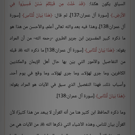
السياق يكون هكذا:
قَدْ خَلَتْ مِن قَبْلِكُمْ سُنَنٌ فَسِيرُواْ فِي
الأَرْضِ..
[سورة آل عمران:137]، ثم قال:
هَذَا بَيَانٌ لِّلنَّاسِ
[سورة
آل عمران:138]، وهذا فيه بعد والله تعالى أعلم، والأحسن من هذا هو
ما ذكره كبير المفسرين ابن جرير الطبري -رحمه الله- من أن المراد
بقوله:
هَذَا بَيَانٌ لِّلنَّاسِ
[سورة آل عمران:138] ما ذكره الله
قبله

من التفاصيل والأمور التي بيّن بها حال أهل الإيمان والمكذبين
الكافرين، وما جرى لهؤلاء، وما جرى لهؤلاء، وما وقع في يوم أحد،
وأسباب ذلك، فهذا التفصيل الذي سبق في الآيات هو المراد بقوله:
هَذَا بَيَانٌ لِّلنَّاسِ
[سورة آل عمران:138].
وما ذكره الحافظ ابن كثير هنا من أنه القرآن لا يبعد من هذا كثيرًا؛ لأن
القرآن بيان للناس، وهذه الأشياء التي ذكرها الله
من الآيات هي من
