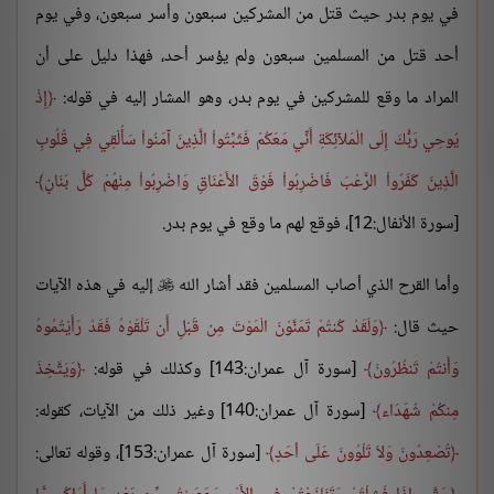
في يوم بدر حيث قتل من المشركين سبعون وأسر سبعون، وفي يوم
أحد قتل من المسلمين سبعون ولم يؤسر أحد، فهذا دليل على أن
المراد ما وقع للمشركين في يوم بدر، وهو المشار إليه في قوله:
إِذْ
يُوحِي رَبُّكَ إِلَى الْمَلآئِكَةِ أَنِّي مَعَكُمْ فَثَبِّتُواْ الَّذِينَ آمَنُواْ سَأُلْقِي فِي قُلُوبِ
الَّذِينَ كَفَرُواْ الرَّعْبَ فَاضْرِبُواْ فَوْقَ الأَعْنَاقِ وَاضْرِبُواْ مِنْهُمْ كُلَّ بَنَانٍ
[سورة الأنفال:12]، فوقع لهم ما وقع في يوم بدر.
وأما القرح الذي أصاب المسلمين فقد أشار الله
إليه في هذه الآيات

حيث قال:
وَلَقَدْ كُنتُمْ تَمَنَّوْنَ الْمَوْتَ مِن قَبْلِ أَن تَلْقَوْهُ فَقَدْ رَأَيْتُمُوهُ
وَأَنتُمْ تَنظُرُونَ
[سورة آل عمران:143] وكذلك في قوله:
وَيَتَّخِذَ
مِنكُمْ شُهَدَاء
[سورة آل عمران:140] وغير ذلك من الآيات، كقوله:
تُصْعِدُونَ وَلاَ تَلْوُونَ عَلَى أحَدٍ
[سورة آل عمران:153]، وقوله تعالى: