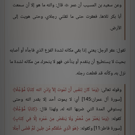
وعن سعيد بن المسيب أن عمر
قال: والله ما هو إلا أن سمعت

أبا بكر تلاها، فعقرت حتى ما تقلني رجلاي، وحتى هويت إلى
الأرض.
تقول: عقر الرجل: يعني إذا بقي مكانه لشدة الفزع الذي فاجأه أو أصابه
بحيث لا يستطيع أن يتقدم أو يتأخر، فهو لا يتحرك من مكانه لشدة ما
نزل به، وكأنه قد قطعت رجله.
وقوله تعالى:
وَمَا كَانَ لِنَفْسٍ أَنْ تَمُوتَ إِلاَّ بِإِذْنِ الله كِتَابًا مُّؤَجَّلًا
[سورة آل عمران:145] أي: لا يموت أحد إلا بقدر الله وحتى
يستوفي المدة التي ضربها الله له، ولهذا قال:
كِتَابًا مُّؤَجَّلًا
كقوله:
وَمَا يُعَمَّرُ مِن مُّعَمَّرٍ وَلَا يُنقَصُ مِنْ عُمُرِهِ إِلَّا فِي كِتَابٍ
[سورة فاطر:11] وكقوله:
هُوَ الَّذِي خَلَقَكُم مِّن طِينٍ ثُمَّ قَضَى أَجَلًا