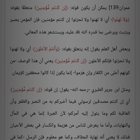
عمران:139] يمكن أن يكون قوله:
إِن كُنتُم مُّؤْمِنِينَ
متعلقًا بقوله:
وَلاَ تَهِنُوا
أي: لا تهنوا ولا تحزنوا إن كنتم مؤمنين، فإن المؤمن يصبر
ويثبت ويرضى بما قدره الله
عليه، ويستشعر هذه المعاني.

وبعض أهل العلم يقول: إنه يتعلق بقوله:
وَأَنتُمُ الأَعْلَوْنَ
أي: ولا تهنوا
ولا تحزنوا فإنكم الأعلون
إِن كُنتُم مُّؤْمِنِينَ
يعني أن هذا الوصف -من
كونهم أعلى من الكفار وإن هُزموا- إنما يكون إذا كانوا محققين للإيمان.
ومثل ابن جرير الطبري -رحمه الله- يقول: إن قوله:
إِن كُنتُم مُّؤْمِنِينَ
أي إن كنتم مصدقين لرسولي فيما أخبركم به من النصر والظفر وأن
العاقبة لكم وما يئول إليه أمركم؛ لأن العبرة إنما هي في المآل
والنهايات، وأما ما يعرض للناس من هزيمة وانكسار في بعض الأحيان
فذلك لا يعني أنه نهاية المطاف، وكما هو معلوم فإن الرسل -كما في