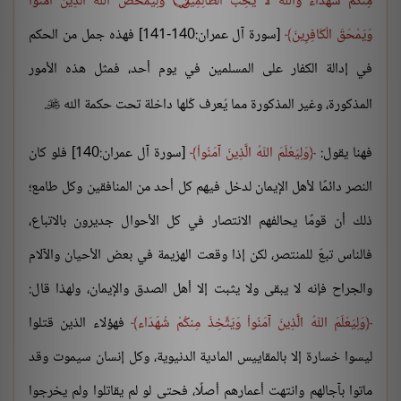
مِنكُمْ شُهَدَاء وَاللّهُ لاَ يُحِبُّ الظَّالِمِينَ ۝ وَلِيُمَحِّصَ اللّهُ الَّذِينَ آمَنُواْ
وَيَمْحَقَ الْكَافِرِينَ
[سورة آل عمران:140-141] فهذه جمل من الحكم
في إدالة الكفار على المسلمين في يوم أحد، فمثل هذه الأمور
المذكورة، وغير المذكورة مما يُعرف كُلها داخلة تحت حكمة الله
.

فهنا يقول:
وَلِيَعْلَمَ اللّهُ الَّذِينَ آمَنُواْ
[سورة آل عمران:140] فلو كان
النصر دائمًا لأهل الإيمان لدخل فيهم كل أحد من المنافقين وكل طامع؛
ذلك أن قومًا يحالفهم الانتصار في كل الأحوال جديرون بالاتباع،
فالناس تبعٌ للمنتصر، لكن إذا وقعت الهزيمة في بعض الأحيان والآلام
والجراح فإنه لا يبقى ولا يثبت إلا أهل الصدق والإيمان، ولهذا قال:
وَلِيَعْلَمَ اللّهُ الَّذِينَ آمَنُواْ وَيَتَّخِذَ مِنكُمْ شُهَدَاء
فهؤلاء الذين قتلوا
ليسوا خسارة إلا بالمقاييس المادية الدنيوية، وكل إنسان سيموت وقد
ماتوا بآجالهم وانتهت أعمارهم أصلًا، فحتى لو لم يقاتلوا ولم يخرجوا