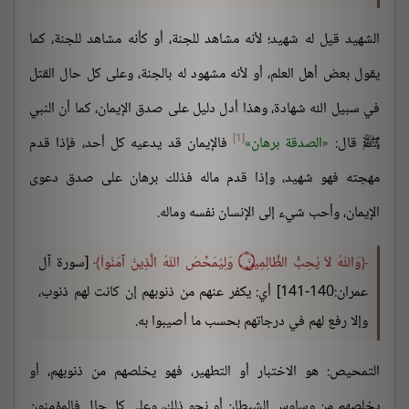
الشهيد قيل له شهيد؛ لأنه مشاهد للجنة، أو كأنه مشاهد للجنة، كما
يقول بعض أهل العلم، أو لأنه مشهود له بالجنة، وعلى كل حال القتل
في سبيل الله شهادة، وهذا أدل دليل على صدق الإيمان، كما أن النبي
[1]
ﷺ قال:
الصدقة برهان
فالإيمان قد يدعيه كل أحد، فإذا قدم
مهجته فهو شهيد، وإذا قدم ماله فذلك برهان على صدق دعوى
الإيمان، وأحب شيء إلى الإنسان نفسه وماله.
وَاللّهُ لاَ يُحِبُّ الظَّالِمِينَ ۝ وَلِيُمَحِّصَ اللّهُ الَّذِينَ آمَنُواْ
[سورة آل
عمران:140-141] أي: يكفر عنهم من ذنوبهم إن كانت لهم ذنوب،
وإلا رفع لهم في درجاتهم بحسب ما أصيبوا به.
التمحيص: هو الاختبار أو التطهير، فهو يخلصهم من ذنوبهم، أو
يخلصهم من وساوس الشيطان أو نحو ذلك، وعلى كل حال فالمؤمنون