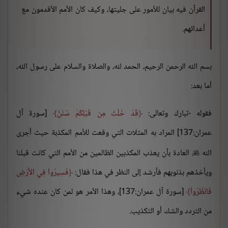
القرآن فيه بيان للأمور على جليتها، وكيف كان الأمم الأقدمون مع
أعدائهم.
بسم الله الرحمن الرحيم، الحمد لله، والصلاة والسلام على رسول الله،
أما بعد:
فقوله -تبارك وتعالى:
قَدْ خَلَتْ مِن قَبْلِكُمْ سُنَنٌ
[سورة آل
عمران:137] المراد به المثلات التي وقعت للأمم المكذبة حيث أجرى
الله
العادة بأن يعذب المكذبين الظالمين من الأمم التي كانت قبلنا

ويأخذهم بذنوبهم فأرشد إلى النظر في هذا فقال:
فَسِيرُواْ فِي الأَرْضِ
فَانْظُرُواْ
[سورة آل عمران:137]، وهذا الأمر هو لمن كان عنده شيء
من التردد والشك أو التكذيب.