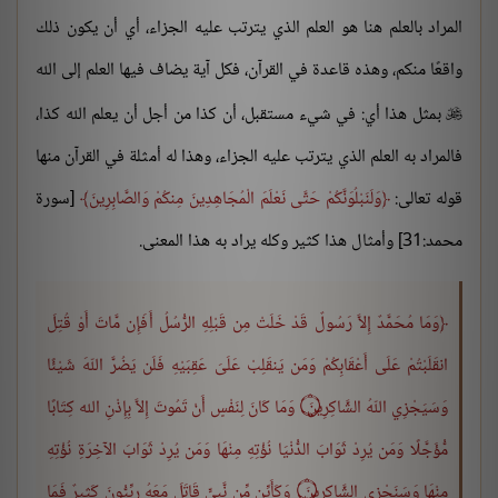
المراد بالعلم هنا هو العلم الذي يترتب عليه الجزاء، أي أن يكون ذلك
واقعًا منكم، وهذه قاعدة في القرآن، فكل آية يضاف فيها العلم إلى الله
بمثل هذا أي: في شيء مستقبل، أن كذا من أجل أن يعلم الله كذا،

فالمراد به العلم الذي يترتب عليه الجزاء، وهذا له أمثلة في القرآن منها
قوله تعالى:
وَلَنَبْلُوَنَّكُمْ حَتَّى نَعْلَمَ الْمُجَاهِدِينَ مِنكُمْ وَالصَّابِرِينَ
[سورة
محمد:31] وأمثال هذا كثير وكله يراد به هذا المعنى.
وَمَا مُحَمَّدٌ إِلاَّ رَسُولٌ قَدْ خَلَتْ مِن قَبْلِهِ الرُّسُلُ أَفَإِن مَّاتَ أَوْ قُتِلَ
انقَلَبْتُمْ عَلَى أَعْقَابِكُمْ وَمَن يَنقَلِبْ عَلَىَ عَقِبَيْهِ فَلَن يَضُرَّ اللّهَ شَيْئًا
وَسَيَجْزِي اللّهُ الشَّاكِرِينَ ۝ وَمَا كَانَ لِنَفْسٍ أَنْ تَمُوتَ إِلاَّ بِإِذْنِ الله كِتَابًا
مُّؤَجَّلًا وَمَن يُرِدْ ثَوَابَ الدُّنْيَا نُؤْتِهِ مِنْهَا وَمَن يُرِدْ ثَوَابَ الآخِرَةِ نُؤْتِهِ
مِنْهَا وَسَنَجْزِي الشَّاكِرِينَ ۝ وَكَأَيِّن مِّن نَّبِيٍّ قَاتَلَ مَعَهُ رِبِّيُّونَ كَثِيرٌ فَمَا