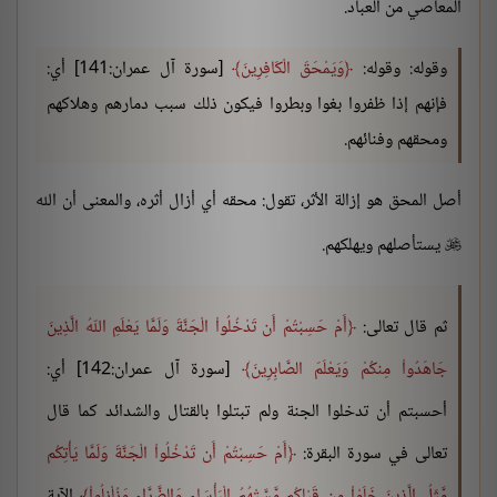
المعاصي من العباد.
وقوله: وقوله:
وَيَمْحَقَ الْكَافِرِينَ
[سورة آل عمران:141] أي:
فإنهم إذا ظفروا بغوا وبطروا فيكون ذلك سبب دمارهم وهلاكهم
ومحقهم وفنائهم.
أصل المحق هو إزالة الأثر، تقول: محقه أي أزال أثره، والمعنى أن الله
يستأصلهم ويهلكهم.

ثم قال تعالى:
أَمْ حَسِبْتُمْ أَن تَدْخُلُواْ الْجَنَّةَ وَلَمَّا يَعْلَمِ اللّهُ الَّذِينَ
جَاهَدُواْ مِنكُمْ وَيَعْلَمَ الصَّابِرِينَ
[سورة آل عمران:142] أي:
أحسبتم أن تدخلوا الجنة ولم تبتلوا بالقتال والشدائد كما قال
تعالى في سورة البقرة:
أَمْ حَسِبْتُمْ أَن تَدْخُلُواْ الْجَنَّةَ وَلَمَّا يَأْتِكُم
مَّثَلُ الَّذِينَ خَلَوْاْ مِن قَبْلِكُم مَّسَّتْهُمُ الْبَأْسَاء وَالضَّرَّاء وَزُلْزِلُواْ
الآية