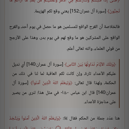
حَتَّى إِذَا فَشِلْتُمْ وَتَنَازَعْتُمْ فِي الأَمْرِ وَعَصَيْتُم مِّن بَعْدِ مَا أَرَاكُم مَّا
تُحِبُّونَ
[سورة آل عمران:152] يعني وقع لكم الهزيمة.
فالخلاصة أن القرح الواقع للمسلمين هو ما حصل في يوم أحد، والقرح
الواقع على المشركين هو ما وقع لهم في يوم بدر، وهذا على الأرجح
من قولي العلماء، والله تعالى أعلم.
وَتِلْكَ الأيَّامُ نُدَاوِلُهَا بَيْنَ النَّاسِ
[سورة آل عمران:140] أي نديل
عليكم الأعداء تارة، وإن كانت لكم العاقبة لما لنا في ذلك من
الحكمة، ولهذا قال تعالى:
وَلِيَعْلَمَ اللّهُ الَّذِينَ آمَنُواْ
[سورة آل
عمران:140] قال ابن عباس -
ا- في مثل هذا: لنرى من يصبر

على مناجزة الأعداء.
هنا عدّد جملة من الحكم فقال
:
وَلِيَعْلَمَ اللّهُ الَّذِينَ آمَنُواْ وَيَتَّخِذَ
