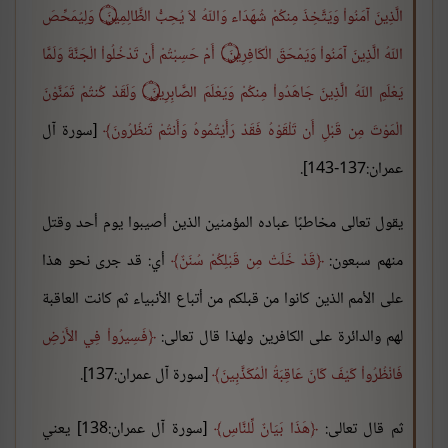
الَّذِينَ آمَنُواْ وَيَتَّخِذَ مِنكُمْ شُهَدَاء وَاللّهُ لاَ يُحِبُّ الظَّالِمِينَ ۝ وَلِيُمَحِّصَ
اللّهُ الَّذِينَ آمَنُواْ وَيَمْحَقَ الْكَافِرِينَ ۝ أَمْ حَسِبْتُمْ أَن تَدْخُلُواْ الْجَنَّةَ وَلَمَّا
يَعْلَمِ اللّهُ الَّذِينَ جَاهَدُواْ مِنكُمْ وَيَعْلَمَ الصَّابِرِينَ ۝ وَلَقَدْ كُنتُمْ تَمَنَّوْنَ
الْمَوْتَ مِن قَبْلِ أَن تَلْقَوْهُ فَقَدْ رَأَيْتُمُوهُ وَأَنتُمْ تَنظُرُونَ
[سورة آل
عمران:137-143].
يقول تعالى مخاطبًا عباده المؤمنين الذين أصيبوا يوم أحد وقتل
منهم سبعون:
قَدْ خَلَتْ مِن قَبْلِكُمْ سُنَنٌ
أي: قد جرى نحو هذا
على الأمم الذين كانوا من قبلكم من أتباع الأنبياء ثم كانت العاقبة
لهم والدائرة على الكافرين ولهذا قال تعالى:
فَسِيرُواْ فِي الأَرْضِ
فَانْظُرُواْ كَيْفَ كَانَ عَاقِبَةُ الْمُكَذَّبِينَ
[سورة آل عمران:137].
ثم قال تعالى:
هَذَا بَيَانٌ لِّلنَّاسِ
[سورة آل عمران:138] يعني