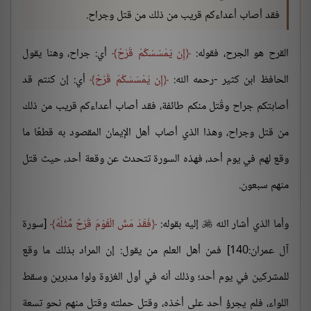
فقد أصاب أعداءكم قريب من ذلك من قتل وجراح.
القرح هو الجرح، فقوله:
إِن يَمْسَسْكُمْ قَرْحٌ
أي: جراح، وهنا يقول
الحافظ ابن كثير -رحمه الله:
إِن يَمْسَسْكُمْ قَرْحٌ
أي: إن كنتم قد
أصابتكم جراح وقُتل منكم طائفة، فقد أصاب أعداءكم قريب من ذلك
من قتل وجراح، وهذا الذي أصاب أهل الإيمان المقصود به قطعًا ما
وقع لهم في يوم أحد، فهذه السورة تتحدث عن وقعة أحد، حيث قتل
منهم سبعون.
وأما الذي أشار الله
إليه بقوله:
فَقَدْ مَسَّ الْقَوْمَ قَرْحٌ مِّثْلُهُ
[سورة

آل عمران:140] فمن أهل العلم من يقول: إن المراد بذلك ما وقع
للمشركين في يوم أحد؛ وذلك أنه في أول الغزوة ولوا مدبرين وسقط
اللواء، فلم يجرؤ أحد على أخذه، وقتل حملته وقتل منهم نحو تسعة