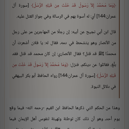
وَمَا مُحَمَّدٌ إِلاَّ رَسُولٌ قَدْ خَلَتْ مِن قَبْلِهِ الرُّسُلُ
[سورة آل
عمران:144] أي: له أسوة بهم في الرسالة وفي جواز القتل عليه.
قال ابن أبي نجيح عن أبيه: إن رجلًا من المهاجرين مر على رجل
من الأنصار وهو يتشحط في دمه، فقال له: يا فلان أشعرت أن
محمدًا ﷺ قد قتل؟ فقال الأنصاري: إن كان محمد قد قتل فقد
بلَّغ، فقاتلوا عن دينكم، فنزل:
وَمَا مُحَمَّدٌ إِلاَّ رَسُولٌ قَدْ خَلَتْ مِن
قَبْلِهِ الرُّسُلُ
[سورة آل عمران:144] رواه الحافظ أبو بكر البيهقي
في دلائل النبوة.
وهذا من الحكم التي ذكرها الحافظ ابن القيم -رحمه الله- فيما وقع
يوم أحد، وهو أن ذلك كان توطئة وتهيئة لنفوس أهل الإيمان فيما