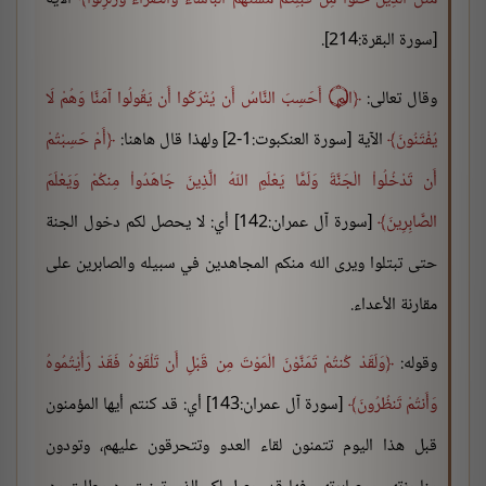
[سورة البقرة:214].
وقال تعالى:
الم ۝ أَحَسِبَ النَّاسُ أَن يُتْرَكُوا أَن يَقُولُوا آمَنَّا وَهُمْ لَا
يُفْتَنُونَ
الآية [سورة العنكبوت:1-2] ولهذا قال هاهنا:
أَمْ حَسِبْتُمْ
أَن تَدْخُلُواْ الْجَنَّةَ وَلَمَّا يَعْلَمِ اللّهُ الَّذِينَ جَاهَدُواْ مِنكُمْ وَيَعْلَمَ
الصَّابِرِينَ
[سورة آل عمران:142] أي: لا يحصل لكم دخول الجنة
حتى تبتلوا ويرى الله منكم المجاهدين في سبيله والصابرين على
مقارنة الأعداء.
وقوله:
وَلَقَدْ كُنتُمْ تَمَنَّوْنَ الْمَوْتَ مِن قَبْلِ أَن تَلْقَوْهُ فَقَدْ رَأَيْتُمُوهُ
وَأَنتُمْ تَنظُرُونَ
[سورة آل عمران:143] أي: قد كنتم أيها المؤمنون
قبل هذا اليوم تتمنون لقاء العدو وتتحرقون عليهم، وتودون