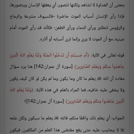
بمعنى أن العداوة لا تشاهد ولكنها تتصور، أي يعقلها الإنسان ويتصورها،
فإذا رأى الإنسان أسباب الموت حاضرة -فالسيوف مشرعة والرماح
والرؤوس تتطاير ورأى الدماء ورأى الطعن- فكأنه قد رأى الموت أمام
عينيه، مع أن الموت لا يرى وإنما ترى أسبابه أو آثاره.
قوله تعالى في الآية:
أَمْ حَسِبْتُمْ أَن تَدْخُلُواْ الْجَنَّةَ وَلَمَّا يَعْلَمِ اللّهُ الَّذِينَ
جَاهَدُواْ مِنكُمْ وَيَعْلَمَ الصَّابِرِينَ
[سورة آل عمران:142] هنا يرد سؤال
مفاده أن الله
يعلم ما كان وما يكون وما لم يكن لو كان كيف يكون

ولا يخفى عليه خافيه، فما المراد بالعلم في هذه الآية:
وَلَمَّا يَعْلَمِ اللّهُ
الَّذِينَ جَاهَدُواْ مِنكُمْ وَيَعْلَمَ الصَّابِرِينَ
[سورة آل عمران:142]؟
الجواب: أي يعلم ذلك واقعًا منكم، فالله
يعلم ما سيكون ولكن علمه

لا يحاسِب عليه حتى يقع مقتضى هذا العلم من المكلفين، فيكون
