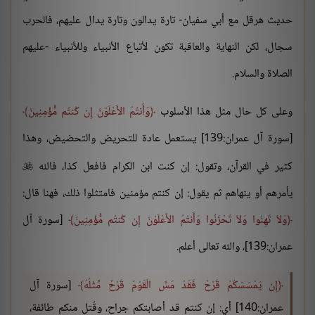
حديث هرقل مع أبي سفيان- تارة يدالون وتارة يدال عليهم، فالحرب
سجال، لكن النهاية والعاقبة تكون لأتباع الأنبياء وللأنبياء -عليهم
الصلاة والسلام.
وعلى كل حال مثل هذا الأسلوب
وَأَنتُمُ الأَعْلَوْنَ إِن كُنتُم مُّؤْمِنِينَ
[سورة آل عمران:139] يستعمل عادة للتحريض والتحضيض، وهذا
كثير في القرآن، وتقول: إن كنت ابن الكرام فافعل كذا، فالله

يأمرهم أو ينهاهم ثم يقول: إن كنتم مؤمنين فامتثلوا ذلك، فهنا قال:
وَلاَ تَهِنُوا وَلاَ تَحْزَنُوا وَأَنتُمُ الأَعْلَوْنَ إِن كُنتُم مُّؤْمِنِينَ
[سورة آل
عمران:139]، والله تعالى أعلم.
إِن يَمْسَسْكُمْ قَرْحٌ فَقَدْ مَسَّ الْقَوْمَ قَرْحٌ مِّثْلُهُ
[سورة آل
عمران:140] أي: إن كنتم قد أصابتكم جراح، وقُتل منكم طائفة،