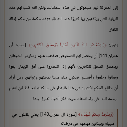
إلى المعركة فهم سيموتون في هذه اللحظات، ولكن الله كتب لهم هذه
النهاية التي يرتفعون بها كثيرًا عند الله
فهذه حكمة من حكم إدالة

الكفار.
يقول:
وَلِيُمَحِّصَ اللّهُ الَّذِينَ آمَنُواْ وَيَمْحَقَ الْكَافِرِينَ
[سورة آل
عمران:141] أي يحصل لهم التمحيص فتذهب عنهم وساوس الشيطان
ويحصل المحق للكافرين؛ لأنهم إذا انتصروا على أهل الإيمان بغوا
وتعالوا وطغوا وأفسدوا فيكون ذلك سببًا لمحقهم وزوالهم، ومن أراد
أن يطالع الحكم الكثيرة في هذا فلينظر في ما كتبه الحافظ ابن القيم
-رحمه الله- في زاد المعاد، حيث ذكر أشياء تطول جدًا.
وَيَتَّخِذَ مِنكُمْ شُهَدَاء
[سورة آل عمران:140] يعني يقتلون في
سبيله ويبذلون مهجهم في مرضاته.