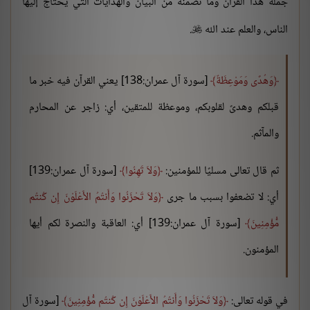
جملة هذا القرآن وما تضمنه من البيان والهدايات التي يحتاج إليها
الناس، والعلم عند الله
.

وَهُدًى وَمَوْعِظَةٌ
[سورة آل عمران:138] يعني القرآن فيه خبر ما
قبلكم وهدىً لقلوبكم، وموعظة للمتقين، أي: زاجر عن المحارم
والمآثم.
ثم قال تعالى مسليًا للمؤمنين:
وَلاَ تَهِنُوا
[سورة آل عمران:139]
أي: لا تضعفوا بسبب ما جرى
وَلاَ تَحْزَنُوا وَأَنتُمُ الأَعْلَوْنَ إِن كُنتُم
مُّؤْمِنِينَ
[سورة آل عمران:139] أي: العاقبة والنصرة لكم أيها
المؤمنون.
في قوله تعالى:
وَلاَ تَحْزَنُوا وَأَنتُمُ الأَعْلَوْنَ إِن كُنتُم مُّؤْمِنِينَ
[سورة آل