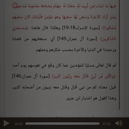
فِيهَا مَا نَشَاء لِمَن نُّرِيدُ ثُمَّ جَعَلْنَا لَهُ جَهَنَّمَ يَصْلاهَا مَذْمُومًا مَّدْحُورًا ۝
وَمَنْ أَرَادَ الآخِرَةَ وَسَعَى لَهَا سَعْيَهَا وَهُوَ مُؤْمِنٌ فَأُولَئِكَ كَانَ سَعْيُهُم
مَّشْكُورًا
[سورة الإسراء:18-19] وهكذا قال هاهنا:
وَسَنَجْزِي
الشَّاكِرِينَ
[سورة آل عمران:145] أي: سنعطيهم من فضلنا
ورحمتنا في الدنيا والآخرة بحسب شكرهم وعملهم.
ثم قال تعالى مسليًا للمؤمنين عما كان وقع في نفوسهم يوم أحد:
وَكَأَيِّن مِّن نَّبِيٍّ قَاتَلَ مَعَهُ رِبِّيُّونَ كَثِيرٌ
[سورة آل عمران:146]
قيل: معناه كم من نبي قُتل وقُتل معه ربيون من أصحابه كثير،
وهذا القول هو اختيار ابن جرير.
قوله تعالى:
وَكَأَيِّن مِّن نَّبِيٍّ
لفظة "كأين" يقول عنها أمثال الخليل
max volume
00:00
-47:30