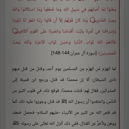
وَهَنُواْ لِمَا أَصَابَهُمْ فِي سَبِيلِ اللّهِ وَمَا ضَعُفُواْ وَمَا اسْتَكَانُواْ وَاللّهُ
يُحِبُّ الصَّابِرِينَ ۝ وَمَا كَانَ قَوْلَهُمْ إِلاَّ أَن قَالُواْ ربَّنَا اغْفِرْ لَنَا ذُنُوبَنَا
وَإِسْرَافَنَا فِي أَمْرِنَا وَثَبِّتْ أَقْدَامَنَا وانصُرْنَا عَلَى الْقَوْمِ الْكَافِرِينَ ۝
فَآتَاهُمُ اللّهُ ثَوَابَ الدُّنْيَا وَحُسْنَ ثَوَابِ الآخِرَةِ وَاللّهُ يُحِبُّ
الْمُحْسِنِينَ
[سورة آل عمران:144-148].
لما انهزم مَن انهزم مِن المسلمين يوم أحد، وقتل من قتل منهم
نادى الشيطان: ألا إن محمدًا قد قتل، ورجع ابن قميئة إلى
المشركين، فقال لهم: قتلت محمدًا، فوقع ذلك في قلوب كثير من
الناس، واعتقدوا أن رسول الله ﷺ قد قتل، وجوزوا عليه ذلك كما
قد قص الله عن كثير من الأنبياء -عليهم السلام- فحصل ضعف
ووهن وتأخرٌّ عن القتال، ففي ذلك أنزل الله تعالى على رسوله -ﷺ: