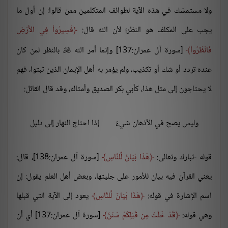
ولا مستمسَك في هذه الآية لطوائف المتكلمين ممن قالوا: إن أول ما
يجب على المكلف هو النظر؛ لأن الله قال:
فَسِيرُواْ فِي الأَرْضِ
فَانْظُرُواْ
[سورة آل عمران:137] وإنما أمر الله
بالنظر لمن كان

عنده تردد أو شك أو تكذيب، ولم يؤمر به أهل الإيمان الذين ثبتوا، فهم
لا يحتاجون إلى مثل هذا، كأبي بكر الصديق وأمثاله، وقد قال القائل:
وليس يصح في الأذهان شيءٌ
إذا احتاج النهار إلى دليل
قوله -تبارك وتعالى:
هَذَا بَيَانٌ لِّلنَّاسِ
[سورة آل عمران:138]، قال:
يعني القرآن فيه بيان للأمور على جليتها، وبعض أهل العلم يقول: إن
اسم الإشارة في قوله:
هَذَا بَيَانٌ لِّلنَّاسِ
يعود إلى الآية التي قبلها
وهي قوله:
قَدْ خَلَتْ مِن قَبْلِكُمْ سُنَنٌ
[سورة آل عمران:137] أي أن