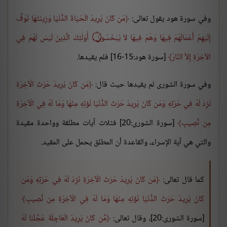
وفي سورة هود يقول تعالى:
مَن كَانَ يُرِيدُ الْحَيَاةَ الدُّنْيَا وَزِينَتَهَا نُوَفِّ
إِلَيْهِمْ أَعْمَالَهُمْ فِيهَا وَهُمْ فِيهَا لاَ يُبْخَسُونَ ۝ أُوْلَئِكَ الَّذِينَ لَيْسَ لَهُمْ فِي
الآخِرَةِ إِلاَّ النَّارُ
[سورة هود:15-16] فلم يقيدها.
وفي سورة الشورى لم يقيدها حيث قال:
مَن كَانَ يُرِيدُ حَرْثَ الْآخِرَةِ
نَزِدْ لَهُ فِي حَرْثِهِ وَمَن كَانَ يُرِيدُ حَرْثَ الدُّنْيَا نُؤتِهِ مِنْهَا وَمَا لَهُ فِي الْآخِرَةِ
مِن نَّصِيبٍ
[سورة الشورى:20] فثلاث آيات مطلقة وواحدة مقيدة
والتي هي آية الإسراء، والقاعدة أن المطلق يحمل على المقيد.
كما قال تعالى:
مَن كَانَ يُرِيدُ حَرْثَ الْآخِرَةِ نَزِدْ لَهُ فِي حَرْثِهِ وَمَن
كَانَ يُرِيدُ حَرْثَ الدُّنْيَا نُؤتِهِ مِنْهَا وَمَا لَهُ فِي الْآخِرَةِ مِن نَّصِيبٍ
[سورة الشورى:20]، وقال تعالى:
مَّن كَانَ يُرِيدُ الْعَاجِلَةَ عَجَّلْنَا لَهُ