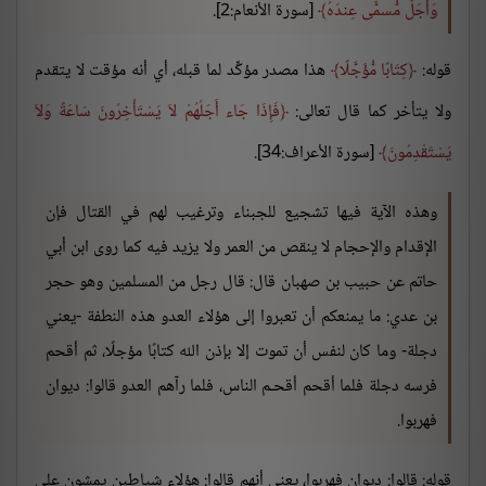
وَأَجَلٌ مُّسمًّى عِندَهُ
[سورة الأنعام:2].
قوله:
كِتَابًا مُّؤَجَّلًا
هذا مصدر مؤكِّد لما قبله، أي أنه مؤقت لا يتقدم
ولا يتأخر كما قال تعالى:
فَإِذَا جَاء أَجَلُهُمْ لاَ يَسْتَأْخِرُونَ سَاعَةً وَلاَ
يَسْتَقْدِمُونَ
[سورة الأعراف:34].
وهذه الآية فيها تشجيع للجبناء وترغيب لهم في القتال فإن
الإقدام والإحجام لا ينقص من العمر ولا يزيد فيه كما روى ابن أبي
حاتم عن حبيب بن صهبان قال: قال رجل من المسلمين وهو حجر
بن عدي: ما يمنعكم أن تعبروا إلى هؤلاء العدو هذه النطفة -يعني
دجلة- وما كان لنفس أن تموت إلا بإذن الله كتابًا مؤجلًا، ثم أقحم
فرسه دجلة فلما أقحم أقحـم الناس، فلما رآهم العدو قالوا: ديوان
فهربوا.
قوله: قالوا: ديوان فهربوا، يعني أنهم قالوا: هؤلاء شياطين يمشون على