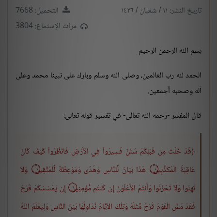
تاريخ النشر: ١١ / شعبان / ١٤٢٦
التحميل: 7668
مرات الإستماع: 3804
بسم الله الرحمن الرحيم
الحمد لله رب العالمين، وصلى الله وسلم وبارك على نبينا محمد وعلى
آله وصحبه أجمعين.
قال المفسر -رحمه الله تعالى- في تفسير قوله تعالى:
قَدْ خَلَتْ مِن قَبْلِكُمْ سُنَنٌ فَسِيرُواْ فِي الأَرْضِ فَانْظُرُواْ كَيْفَ كَانَ
عَاقِبَةُ الْمُكَذَّبِينَ
۝
هَذَا بَيَانٌ لِّلنَّاسِ وَهُدًى وَمَوْعِظَةٌ لِّلْمُتَّقِينَ ۝ وَلاَ
تَهِنُوا وَلاَ تَحْزَنُوا وَأَنتُمُ الأَعْلَوْنَ إِن كُنتُم مُّؤْمِنِينَ ۝ إِن يَمْسَسْكُمْ قَرْحٌ
فَقَدْ مَسَّ الْقَوْمَ قَرْحٌ مِّثْلُهُ وَتِلْكَ الأيَّامُ نُدَاوِلُهَا بَيْنَ النَّاسِ وَلِيَعْلَمَ اللّهُ