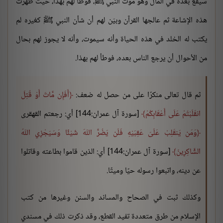
سيقع بعده في المآل وهو موت النبي ﷺ، فوطَّأ لهم بهذا، حيث ظهرت
هذه الإشاعة ثم عالجها القرآن وبيّن لهم أن شأن النبي ﷺ كغيره لم
يكتب له الخلد في هذه الحياة وأنه سيموت، وأنه لا يجوز لهم بحال
من الأحوال أن يرجع الناس بعده، فوطأ لهم بهذا.
ثم قال تعالى منكرًا على من حصل له ضعف:
أَفَإِن مَّاتَ أَوْ قُتِلَ
انقَلَبْتُمْ عَلَى أَعْقَابِكُمْ
[سورة آل عمران:144] أي: رجعتم القهقرى
وَمَن يَنقَلِبْ عَلَىَ عَقِبَيْهِ فَلَن يَضُرَّ اللّهَ شَيْئًا وَسَيَجْزِي اللّهُ
الشَّاكِرِينَ
[سورة آل عمران:144] أي: الذين قاموا بطاعته وقاتلوا
عن دينه، واتبعوا رسوله حيًا وميتًا.
وكذلك ثبت في الصحاح والمساند والسنن وغيرها من كتب
الإسلام من طرق متعددة تفيد القطع، وقد ذكرت ذلك في مسندي