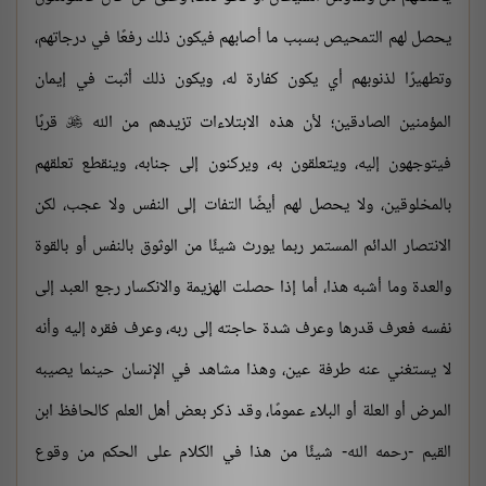
يحصل لهم التمحيص بسبب ما أصابهم فيكون ذلك رفعًا في درجاتهم،
وتطهيرًا لذنوبهم أي يكون كفارة له، ويكون ذلك أثبت في إيمان
المؤمنين الصادقين؛ لأن هذه الابتلاءات تزيدهم من الله
قربًا

فيتوجهون إليه، ويتعلقون به، ويركنون إلى جنابه، وينقطع تعلقهم
بالمخلوقين، ولا يحصل لهم أيضًا التفات إلى النفس ولا عجب، لكن
الانتصار الدائم المستمر ربما يورث شيئًا من الوثوق بالنفس أو بالقوة
والعدة وما أشبه هذا، أما إذا حصلت الهزيمة والانكسار رجع العبد إلى
نفسه فعرف قدرها وعرف شدة حاجته إلى ربه، وعرف فقره إليه وأنه
لا يستغني عنه طرفة عين، وهذا مشاهد في الإنسان حينما يصيبه
المرض أو العلة أو البلاء عمومًا، وقد ذكر بعض أهل العلم كالحافظ ابن
القيم -رحمه الله- شيئًا من هذا في الكلام على الحكم من وقوع