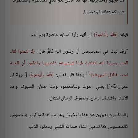
مناجزتهم ومصابرتهم، فها قد حصل لكم الذي تمنيتموه وطلبتموه،
فدونكم فقاتلوا وصابروا.
قوله:
فَقَدْ رَأَيْتُمُوهُ
أي أنهم رأوا أسبابه حاضرة يوم أحد.
"وقد ثبت في الصحيحين أن رسول الله ﷺ قال:
لا تتمنوا لقاء
العدو وسلوا الله العافية فإذا لقيتموهم فاصبروا واعلموا أن الجنة
[2]
تحت ظلال السيوف
ولهذا قال تعالى:
فَقَدْ رَأَيْتُمُوهُ
[سورة آل
عمران:143] يعني الموت وشاهدتموه وقت لمعان السيوف وحد
الأسنة واشتباك الرماح، وصفوف الرجال للقتال.
والمتكلمون يعبرون عن هذا بالتخييل وهو مشاهدة ما ليس بمحسوس
كالمحسوس كما تتخيل الشاة صداقة الكبش وعداوة الذئب.