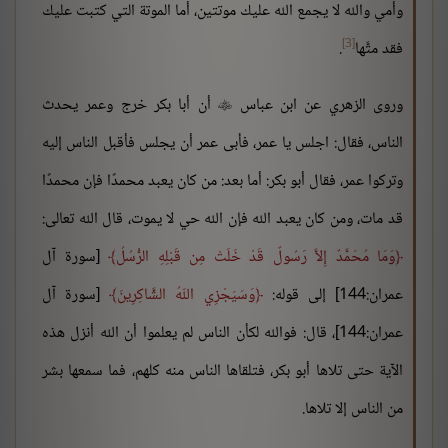
وأمي والله لا يجمع الله عليك موتتين، أما الموتة التي كتبت عليك
[3]
فقد متَّها
.
وروى الزهري عن ابن عباس
أن أبا بكر خرج وعمر يحدث

الناس، فقال: اجلس يا عمر، فأبى عمر أن يجلس فأقبل الناس إليه
وتركوا عمر، فقال أبو بكر: أما بعد: من كان يعبد محمدًا فإن محمدًا
قد مات، ومن كان يعبد الله فإن الله حي لا يموت، قال الله تعالى:
وَمَا مُحَمَّدٌ إِلاَّ رَسُولٌ قَدْ خَلَتْ مِن قَبْلِهِ الرُّسُلُ
[سورة آل
عمران:144] إلى قوله:
وَسَيَجْزِي اللّهُ الشَّاكِرِينَ
[سورة آل
عمران:144]، قال: فوالله لكأن الناس لم يعلموا أن الله أنزل هذه
الآية حتى تلاها أبو بكر، فتلقاها الناس منه كلهم، فما سمعها بشر
من الناس إلا تلاها.