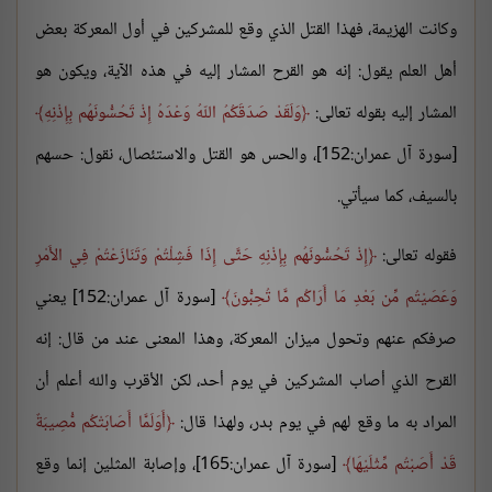
وكانت الهزيمة، فهذا القتل الذي وقع للمشركين في أول المعركة بعض
أهل العلم يقول: إنه هو القرح المشار إليه في هذه الآية، ويكون هو
المشار إليه بقوله تعالى:
وَلَقَدْ صَدَقَكُمُ اللّهُ وَعْدَهُ إِذْ تَحُسُّونَهُم بِإِذْنِهِ
[سورة آل عمران:152]، والحس هو القتل والاستئصال، نقول: حسهم
بالسيف، كما سيأتي.
فقوله تعالى:
إِذْ تَحُسُّونَهُم بِإِذْنِهِ حَتَّى إِذَا فَشِلْتُمْ وَتَنَازَعْتُمْ فِي الأَمْرِ
وَعَصَيْتُم مِّن بَعْدِ مَا أَرَاكُم مَّا تُحِبُّونَ
[سورة آل عمران:152] يعني
صرفكم عنهم وتحول ميزان المعركة، وهذا المعنى عند من قال: إنه
القرح الذي أصاب المشركين في يوم أحد، لكن الأقرب والله أعلم أن
المراد به ما وقع لهم في يوم بدر، ولهذا قال:
أَوَلَمَّا أَصَابَتْكُم مُّصِيبَةٌ
قَدْ أَصَبْتُم مِّثْلَيْهَا
[سورة آل عمران:165]، وإصابة المثلين إنما وقع