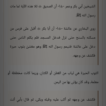
الشيخين أبي بكر وعمر -
ا- أن الصديق
تلا هذه الآية لما مات


رسول الله ﷺ.
روى البخاري عن عائشة -
ا- أن أبا بكر
أقبل على فرس من


مسكنه بالسنح حتى نزل فدخل المسجد فلم يكلم الناس حتى
دخل على عائشة فتيمم رسول الله ﷺ وهو مغشىً بثوب حبرة
فكشف عن وجهه.
الثوب الحبرة هي ثياب من القطن أو الكتان، وربما كانت مخططة أو
معلمة، وقد كان يؤتى بها من اليمن.
فكشف عن وجهه ثم أكب عليه وقبله وبكى، ثم قال: بأبي أنت