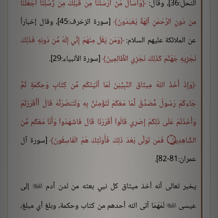
النحل:36]، وقال:
وَاسْأَلْ مَنْ أَرْسَلْنَا مِن قَبْلِكَ مِن رُّسُلِنَا أَجَعَلْنَا
مِن دُونِ الرَّحْمَنِ آلِهَةً يُعْبَدُونَ
[سورة الزخرف:45]، وقال إخباراً
عن الملائكة عليهم السلام:
وَمَن يَقُلْ مِنْهُمْ إِنِّي إِلَهٌ مِّن دُونِهِ فَذَلِكَ
نَجْزِيهِ جَهَنَّمَ كَذَلِكَ نَجْزِي الظَّالِمِينَ
[سورة الأنبياء:29].
وَإِذْ أَخَذَ اللّهُ مِيثَاقَ النَّبِيِّيْنَ لَمَا آتَيْتُكُم مِّن كِتَابٍ وَحِكْمَةٍ ثُمَّ
جَاءكُمْ رَسُولٌ مُّصَدِّقٌ لِّمَا مَعَكُمْ لَتُؤْمِنُنَّ بِهِ وَلَتَنصُرُنَّهُ قَالَ أَأَقْرَرْتُمْ
وَأَخَذْتُمْ عَلَى ذَلِكُمْ إِصْرِي قَالُواْ أَقْرَرْنَا قَالَ فَاشْهَدُواْ وَأَنَاْ مَعَكُم مِّنَ
الشَّاهِدِينَ ۝ فَمَن تَوَلَّى بَعْدَ ذَلِكَ فَأُوْلَئِكَ هُمُ الْفَاسِقُونَ
[سورة آل
عمران:81-82].
يخبر تعالى أنه أخذ ميثاق كل نبي بعثه من لدن آدم
إلى

عيسى
لَمَهْمَا آتى الله أحدهم من كتاب وحكمة، وبلغ أي مبلغ،
