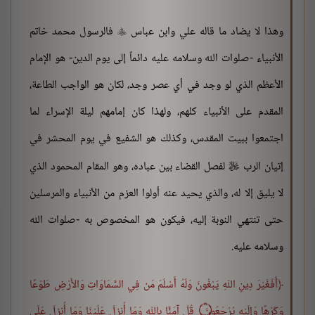
وهذا لا يضاد ما قاله علي وابن عباس
فالرسول محمد خاتم

الأنبياء -صلوات الله وسلامه عليه دائماً إلى يوم الدين- هو الإمام
الأعظم الذي لو وجد في أي عصر وجد، لكان هو الواجب الطاعة،
المقدم على الأنبياء كلهم، ولهذا كان إمامهم ليلة الإسراء لما
اجتمعوا ببيت المقدس، وكذلك هو الشفيع في يوم المحشر في
إتيان الرب
لفصل القضاء بين عباده، وهو المقام المحمود الذي

لا يليق إلا له، والذي يحيد عنه أولوا العزم من الأنبياء والمرسلين
حتى تنتهي النوبة إليه، فيكون هو المخصوص به -صلوات الله
وسلامه عليه.
أَفَغَيْرَ دِينِ اللّهِ يَبْغُونَ وَلَهُ أَسْلَمَ مَن فِي السَّمَاوَاتِ وَالأَرْضِ طَوْعًا
وَكَرْهًا وَإِلَيْهِ يُرْجَعُونَ ۝ قُلْ آمَنَّا بِاللّهِ وَمَا أُنزِلَ عَلَيْنَا وَمَا أُنزِلَ عَلَى