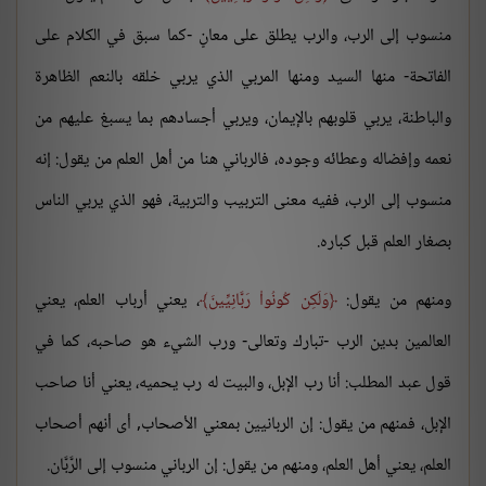
منسوب إلى الرب، والرب يطلق على معانٍ -كما سبق في الكلام على
الفاتحة- منها السيد ومنها المربي الذي يربي خلقه بالنعم الظاهرة
والباطنة، يربي قلوبهم بالإيمان، ويربي أجسادهم بما يسبغ عليهم من
نعمه وإفضاله وعطائه وجوده، فالرباني هنا من أهل العلم من يقول: إنه
منسوب إلى الرب، ففيه معنى التربيب والتربية، فهو الذي يربي الناس
بصغار العلم قبل كباره.
ومنهم من يقول:
وَلَكِن كُونُواْ رَبَّانِيِّينَ
، يعني أرباب العلم، يعني
العالمين بدين الرب -تبارك وتعالى- ورب الشيء هو صاحبه، كما في
قول عبد المطلب: أنا رب الإبل، والبيت له رب يحميه، يعني أنا صاحب
الإبل، فمنهم من يقول: إن الربانيين بمعني الأصحاب, أى أنهم أصحاب
العلم، يعني أهل العلم، ومنهم من يقول: إن الرباني منسوب إلى الرَّبَّان.