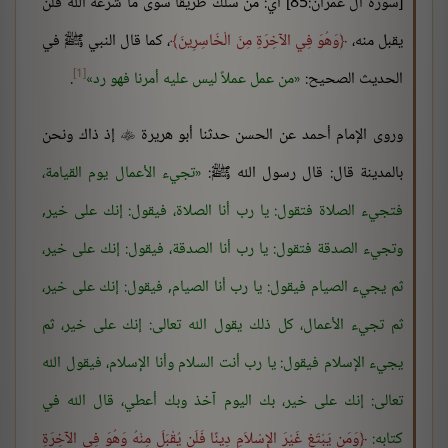
[سورة آل عمران:85] أي: من سلك طريقاً سوى ما شرعه الله فلن
يقبل منه،
وَهُوَ فِي الآخِرَةِ مِنَ الْخَاسِرِينَ
، كما قال النبي ﷺ في
[1]
الحديث الصحيح:
من عمل عملاً ليس عليه أمرنا فهو رد
.
وروى الإمام أحمد عن الحسن حدثنا أبو هريرة
إذ ذاك ونحن

بالمدينة قال: قال رسول الله ﷺ:
تجيء الأعمال يوم القيامة،
فتجيء الصلاة فتقول: يا رب أنا الصلاة، فيقول: إنك على خير,
وتجيء الصدقة فتقول: يا رب أنا الصدقة، فيقول: إنك على خير،
ثم يجيء الصيام فيقول: يا رب أنا الصيام, فيقول: إنك على خير،
ثم تجيء الأعمال، كل ذلك يقول الله تعالى: إنك على خير، ثم
يجيء الإسلام فيقول: يا رب أنت السلام وأنا الإسلام، فيقول الله
تعالى: إنك على خير، بك اليوم آخذ وبك أعطي، قال الله في
كتابه:
وَمَن يَبْتَغِ غَيْرَ الإِسْلاَمِ دِينًا فَلَن يُقْبَلَ مِنْهُ وَهُوَ فِي الآخِرَةِ