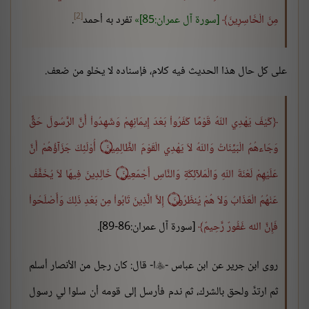
[2]
مِنَ الْخَاسِرِينَ
[سورة آل عمران:85]
تفرد به أحمد
.
على كل حال هذا الحديث فيه كلام، فإسناده لا يخلو من ضعف.
كَيْفَ يَهْدِي اللّهُ قَوْمًا كَفَرُواْ بَعْدَ إِيمَانِهِمْ وَشَهِدُواْ أَنَّ الرَّسُولَ حَقٌّ
وَجَاءهُمُ الْبَيِّنَاتُ وَاللّهُ لاَ يَهْدِي الْقَوْمَ الظَّالِمِينَ ۝ أُوْلَئِكَ جَزَآؤُهُمْ أَنَّ
عَلَيْهِمْ لَعْنَةَ اللّهِ وَالْمَلآئِكَةِ وَالنَّاسِ أَجْمَعِينَ ۝ خَالِدِينَ فِيهَا لاَ يُخَفَّفُ
عَنْهُمُ الْعَذَابُ وَلاَ هُمْ يُنظَرُونَ ۝ إِلاَّ الَّذِينَ تَابُواْ مِن بَعْدِ ذَلِكَ وَأَصْلَحُواْ
فَإِنَّ الله غَفُورٌ رَّحِيمٌ
[سورة آل عمران:86-89].
روى ابن جرير عن ابن عباس -
ا- قال: كان رجل من الأنصار أسلم

ثم ارتدَّ ولحق بالشرك، ثم ندم فأرسل إلى قومه أن سلوا لي رسول