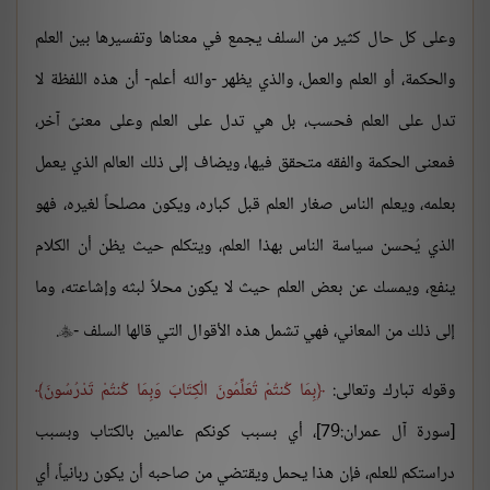
وعلى كل حال كثير من السلف يجمع في معناها وتفسيرها بين العلم
والحكمة، أو العلم والعمل، والذي يظهر -والله أعلم- أن هذه اللفظة لا
تدل على العلم فحسب، بل هي تدل على العلم وعلى معنىً آخر،
فمعنى الحكمة والفقه متحقق فيها، ويضاف إلى ذلك العالم الذي يعمل
بعلمه، ويعلم الناس صغار العلم قبل كباره، ويكون مصلحاً لغيره، فهو
الذي يُحسن سياسة الناس بهذا العلم، ويتكلم حيث يظن أن الكلام
ينفع، ويمسك عن بعض العلم حيث لا يكون محلاً لبثه وإشاعته، وما
إلى ذلك من المعاني، فهي تشمل هذه الأقوال التي قالها السلف -
.

وقوله تبارك وتعالى:
بِمَا كُنتُمْ تُعَلِّمُونَ الْكِتَابَ وَبِمَا كُنتُمْ تَدْرُسُونَ
[سورة آل عمران:79]، أي بسبب كونكم عالمين بالكتاب وبسبب
دراستكم للعلم، فإن هذا يحمل ويقتضي من صاحبه أن يكون ربانياً، أي