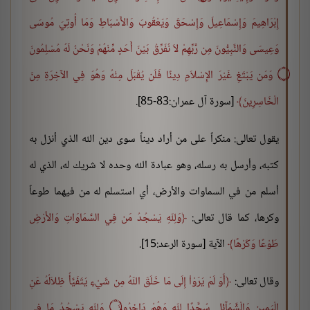
إِبْرَاهِيمَ وَإِسْمَاعِيلَ وَإِسْحَقَ وَيَعْقُوبَ وَالأَسْبَاطِ وَمَا أُوتِيَ مُوسَى
وَعِيسَى وَالنَّبِيُّونَ مِن رَّبِّهِمْ لاَ نُفَرِّقُ بَيْنَ أَحَدٍ مِّنْهُمْ وَنَحْنُ لَهُ مُسْلِمُونَ
۝ وَمَن يَبْتَغِ غَيْرَ الإِسْلاَمِ دِينًا فَلَن يُقْبَلَ مِنْهُ وَهُوَ فِي الآخِرَةِ مِنَ
الْخَاسِرِينَ
[سورة آل عمران:83-85].
يقول تعالى: منكراً على من أراد ديناً سوى دين الله الذي أنزل به
كتبه، وأرسل به رسله، وهو عبادة الله وحده لا شريك له، الذي له
أسلم من في السماوات والأرض، أي استسلم له من فيهما طوعاً
وكرها، كما قال تعالى:
وَلِلّهِ يَسْجُدُ مَن فِي السَّمَاوَاتِ وَالأَرْضِ
طَوْعًا وَكَرْهًا
الآية [سورة الرعد:15].
وقال تعالى:
أَوَ لَمْ يَرَوْاْ إِلَى مَا خَلَقَ اللّهُ مِن شَيْءٍ يَتَفَيَّأُ ظِلاَلُهُ عَنِ
الْيَمِينِ وَالْشَّمَآئِلِ سُجَّدًا لِلّهِ وَهُمْ دَاخِرُونَ ۝ وَلِلّهِ يَسْجُدُ مَا فِي