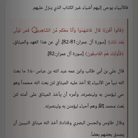
فالأنبياء يوحى إليهم أشياء غير الكتاب الذي ينزل عليهم.
قَالُواْ أَقْرَرْنَا قَالَ فَاشْهَدُواْ وَأَنَاْ مَعَكُم مِّنَ الشَّاهِدِينَ ۝ فَمَن تَوَلَّى
بَعْدَ ذَلِكَ
[سورة آل عمران:81-82]، أي عن هذا العهد والميثاق،
فَأُوْلَئِكَ هُمُ الْفَاسِقُونَ
[سورة آل عمران:82].
قال علي بن أبي طالب وابن عمه عبد الله بن عباس -
ا: ما بعث

الله نبياً من الأنبياء إلا أخذ عليه الميثاق لئن بعث الله محمداً وهو
حي ليؤمنن به ولينصرنه، وأمره أن يأخذ الميثاق على أمته لئن
بُعث محمد ﷺ وهم أحياء ليؤمنن به ولينصرنه.
وقال طاوس والحسن البصري وقتادة: أخذ الله ميثاق النبيين أن
يصدق بعضهم بعضاً.