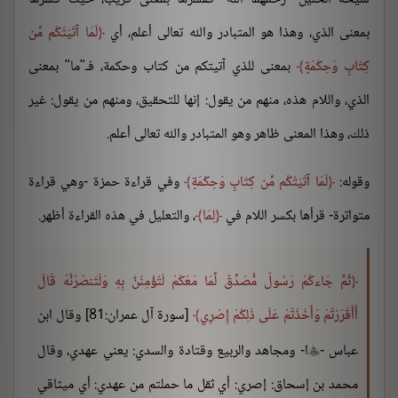
بمعنى الذي، وهذا هو المتبادر والله تعالى أعلم، أي
لَمَا آتَيْتُكُم مِّن
كِتَابٍ وَحِكْمَةٍ
بمعنى للذي آتيتكم من كتاب وحكمة، فـ"ما" بمعنى
الذي، واللام هذه، منهم من يقول: إنها للتحقيق، ومنهم من يقول: غير
ذلك، وهذا المعنى ظاهر وهو المتبادر والله تعالى أعلم.
وقوله:
لَمَا آتَيْتُكُم مِّن كِتَابٍ وَحِكْمَةٍ
وفي قراءة حمزة -وهي قراءة
متواترة- قرأها بكسر اللام في
لِمَا
، والتعليل في هذه القراءة أظهر.
ثُمَّ جَاءكُمْ رَسُولٌ مُّصَدِّقٌ لِّمَا مَعَكُمْ لَتُؤْمِنُنَّ بِهِ وَلَتَنصُرُنَّهُ قَالَ
أَأَقْرَرْتُمْ وَأَخَذْتُمْ عَلَى ذَلِكُمْ إِصْرِي
[سورة آل عمران:81] وقال ابن
عباس -
ا- ومجاهد والربيع وقتادة والسدي: يعني عهدي، وقال

محمد بن إسحاق: إصري: أي ثقل ما حملتم من عهدي: أي ميثاقي