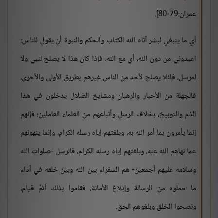
عمران:79-80].
أي ما ينبغي لبشر آتاه الله الكتاب والحكم والنبوة أن يقول للناس:
اعبدوني من دون الله، أي مع الله، فإذا كان هذا لا يصلح لنبي ولا
لمرسل، فلئلا يصلح لأحد من الناس غيرهم بطريق الأولى والأحرى،
فالجهلة من الأحبار والرهبان ومشايخ الضلال يدخلون في هذا
الذم والتوبيخ، بخلاف الرسل وأتباعهم من العلماء العاملين؛ فإنهم
إنما يأمرون بما أمر الله به، وبلغتهم إياه رسله الكرام، وإنما ينهونهم
عما نهاهم الله عنه، وبلغتهم إياه رسله الكرام، فالرسل -صلوات الله
وسلامه عليهم أجمعين- هم السفراء بين الله وبين خلقه في أداء
ما حملوه من الرسالة وإبلاغ الأمانة، فقاموا بذلك أتمَّ قيام،
ونصحوا الخلق وبلغوهم الحق.