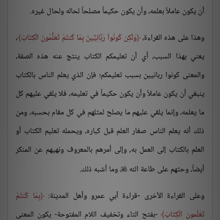
أن يكون عاملاً بعلمه، وأن يكون حكيماً مصلحاً لحاله ولحال غيره.
وهذا على هذه القراءة،
وَلَكِن كُونُواْ رَبَّانِيِّينَ بِمَا كُنتُمْ تُعَلِّمُونَ الْكِتَابَ
،
يعني بهذا السبب، أي أن تعليمكم الكتاب ينتج عنه هذه الصفة،
والمعنى كونوا ربانيين بسبب تعليمكم؛ فإن الذي يعلم الناس بالكتاب
ينبغي أن يكون عاملاً وأن يكون حكيماً في تعليمه، فلا يلقي عليهم كل
ما يعلمه، وإنما يلقي عليهم ما يصلح لمثلهم في كل مقام بحسبه، ومن
ذلك أنه يعلم الناس صغار العلم قبل كباره، ويحمله تعليم الكتاب أو
العلم بالكتاب إلى العمل به, وإلى أمرهم بالمعروف ونهيهم عن المنكر
أيضاً، وحثهم على طاعة الله
وما أشبه ذلك.

وعلى القراءة الأخرى -قراءة أبي عمرو وأهل المدينة:
بِمَا كُنتُمْ
تَعْلَمون الْكِتَابَ
-بفتح التاء وتخفيف اللام المفتوحة- يكون المعنى