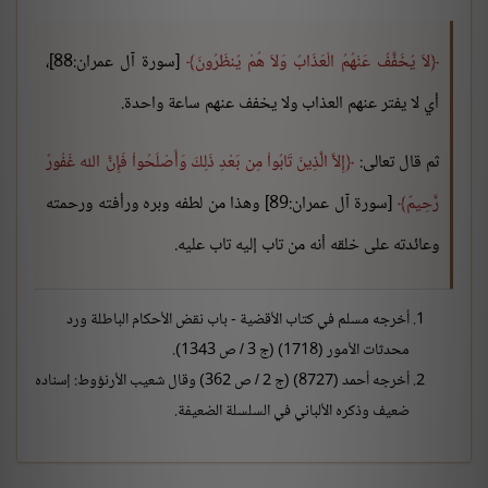
لاَ يُخَفَّفُ عَنْهُمُ الْعَذَابُ وَلاَ هُمْ يُنظَرُونَ
[سورة آل عمران:88]،
أي لا يفتر عنهم العذاب ولا يخفف عنهم ساعة واحدة.
ثم قال تعالى:
إِلاَّ الَّذِينَ تَابُواْ مِن بَعْدِ ذَلِكَ وَأَصْلَحُواْ فَإِنَّ الله غَفُورٌ
رَّحِيمٌ
[سورة آل عمران:89] وهذا من لطفه وبره ورأفته ورحمته
وعائدته على خلقه أنه من تاب إليه تاب عليه.
أخرجه مسلم في كتاب الأقضية - باب نقض الأحكام الباطلة ورد
محدثات الأمور (1718) (ج 3 / ص 1343).
أخرجه أحمد (8727) (ج 2 / ص 362) وقال شعيب الأرنؤوط: إسناده
ضعيف وذكره الألباني في السلسلة الضعيفة.