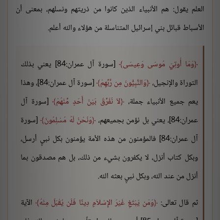
العلم يقول: هم الأنبياء الذين كانوا من ذريتهم ونسلهم، بمعنى أن
الأسباط قبائل بني إسرائيل المتناسلة من هؤلاء والله أعلم.
وَمَا أُوتِيَ مُوسَى وَعِيسَى
[سورة آل عمران:84] يعني بذلك
التوراة والإنجيل،
وَالنَّبِيُّونَ مِن رَّبِّهِمْ
[سورة آل عمران:84]، وهذا
يعم جميع الأنبياء جملة،
لاَ نُفَرِّقُ بَيْنَ أَحَدٍ مِّنْهُمْ
[سورة آل
عمران:84]، يعني بل نؤمن بجميعهم،
وَنَحْنُ لَهُ مُسْلِمُونَ
[سورة
آل عمران:84] فالمؤمنون من هذه الأمة يؤمنون بكل نبيٍ أرسل،
وبكل كتاب أنزل، لا يكفرون بشيء من ذلك، بل هم مصدقون بما
أنزل من عند الله، وبكل نبيٍ بعثه الله.
ثم قال تعالى:
وَمَن يَبْتَغِ غَيْرَ الإِسْلاَمِ دِينًا فَلَن يُقْبَلَ مِنْهُ
الآية