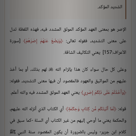
الشديد المؤكد.
الإصر هو بمعنى العهد المؤكد الموثق المشدد فيه، فهذه اللفظة تدل
على معنى التشديد، فقوله تعالى:
وَيَضَعُ عَنْهُمْ إِصْرَهُمْ
[سورة
الأعراف:157] يعني التكاليف الشاقة.
وعلى كل حال سواء كان هذا بإلزام الله
لهم بذلك، أو بما أخذ

عليهم من المواثيق والعهود فالمقصود أن فيها معنى التشديد، فقوله:
وَأَخَذْتُمْ عَلَى ذَلِكُمْ إِصْرِي
يعني العهد الموثق المشدد فيه والله أعلم.
قوله:
لَمَا آتَيْتُكُم مِّن كِتَابٍ وَحِكْمَةٍ
أي الكتاب الذي أنزله الله عليهم،
والحكمة يعني ما أوحي إليهم من غير الكتاب أي السنّة -كما سبق في
كلام ابن جرير- وليس بالضرورة أن يكون المقصود سنة النبي ﷺ