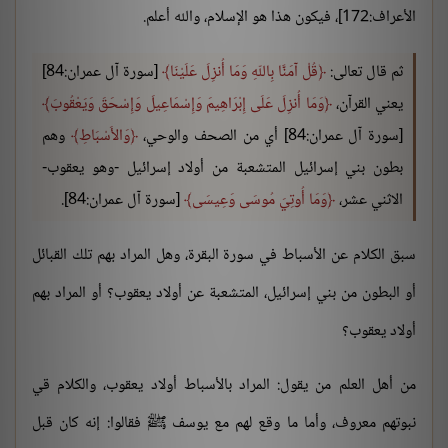
الأعراف:172]، فيكون هذا هو الإسلام، والله أعلم.
ثم قال تعالى:
قُلْ آمَنَّا بِاللّهِ وَمَا أُنزِلَ عَلَيْنَا
[سورة آل عمران:84]
يعني القرآن،
وَمَا أُنزِلَ عَلَى إِبْرَاهِيمَ وَإِسْمَاعِيلَ وَإِسْحَقَ وَيَعْقُوبَ
[سورة آل عمران:84] أي من الصحف والوحي،
وَالأَسْبَاطِ
وهم
بطون بني إسرائيل المتشعبة من أولاد إسرائيل -وهو يعقوب-
الاثني عشر،
وَمَا أُوتِيَ مُوسَى وَعِيسَى
[سورة آل عمران:84].
سبق الكلام عن الأسباط في سورة البقرة، وهل المراد بهم تلك القبائل
أو البطون من بني إسرائيل، المتشعبة عن أولاد يعقوب؟ أو المراد بهم
أولاد يعقوب؟
من أهل العلم من يقول: المراد بالأسباط أولاد يعقوب، والكلام قي
نبوتهم معروف، وأما ما وقع لهم مع يوسف ﷺ فقالوا: إنه كان قبل