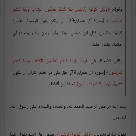
وقوله:
وَلَكِن كُونُواْ رَبَّانِيِّينَ بِمَا كُنتُمْ تُعَلِّمُونَ الْكِتَابَ وَبِمَا كُنتُمْ
تَدْرُسُونَ
[سورة آل عمران:79]، أي ولكن يقول الرسول للناس:
كونوا ربانيين، قال ابن عباس -
ا- وأبو رزين وغير واحد: أي

حكماء علماء حلماء.
وقال الضحاك في قوله:
بِمَا كُنتُمْ تُعَلِّمُونَ الْكِتَابَ وَبِمَا كُنتُمْ
تَدْرُسُونَ
[سورة آل عمران:79] حق على من تعلم القرآن أن يكون
فقيهاً،
وَبِمَا كُنتُمْ تَدْرُسُونَ
تحفظون ألفاظه.
بسم الله الرحمن الرحيم، الحمد لله، والصلاة والسلام على رسول الله,
أما بعد..
فقوله تبارك وتعالى:
وَلَكِن كُونُواْ رَبَّانِيِّينَ
، بعض أهل العلم يقول: هذا