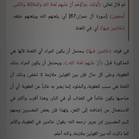
ثم قال تعالى:
أُوْلَئِكَ جَزَآؤُهُمْ أَنَّ عَلَيْهِمْ لَعْنَةَ اللّهِ وَالْمَلآئِكَةِ وَالنَّاسِ
أَجْمَعِينَ
[سورة آل عمران:87] أي: يلعنهم الله ويلعنهم خلقه،
خَالِدِينَ فِيهَا
أي: في اللعنة.
في قوله:
خَالِدِينَ فِيهَا
يحتمل أن يكون المراد أي اللعنة؛ لأنها هي
المذكورة قبلُ،
أَنَّ عَلَيْهِمْ لَعْنَةَ اللّهِ..
، ويحتمل أن يكون المراد بذلك
العقوبة، وعلى كل حال فإن بين القولين ملازمة لا تخفى، وذلك أن
اللعنة هي سبب للعقوبة، والخلود إنما يعبر به غالباً عن العقوبة أي أن
صاحبها يكون خالداً في العذاب أو في النار، وهذا أقرب وأكثر في
الاستعمال من إضافته إلى اللعن، ولهذا فإن بعض المفسرين ومنهم
كبير المفسرين ابن جرير -رحمه الله- يقول: خالدين في العقوبة، والأمر
كما ذكرت أنه بين القولين ملازمة، والله أعلم.