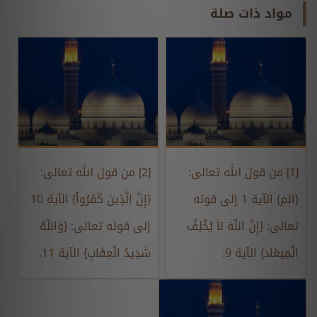
مواد ذات صلة
[1] من قول الله تعالى:
[2] من قول الله تعالى:
{الم} الآية 1 إلى قوله
{إِنَّ الَّذِينَ كَفَرُواْ} الآية 10
تعالى: {إِنَّ اللّهَ لاَ يُخْلِفُ
إلى قوله تعالى: {وَاللّهُ
الْمِيعَاد} الآية 9.
شَدِيدُ الْعِقَابِ} الآية 11.