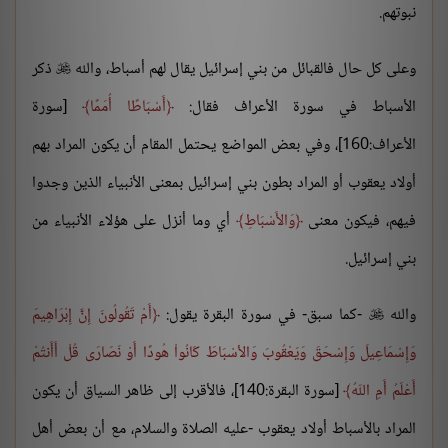
نبوتهم.
وعلى كل حال فالقبائل من بني إسرائيل يقال لهم أسباط، والله
ذكر

الأسباط في سورة الأعراف فقال:
أَسْبَاطًا أُمَمًا
[سورة
الأعراف:160]، وفي بعض المواضع يحتمل المقام أن يكون المراد بهم
أولاد يعقوب أو المراد بطون بني إسرائيل بمعنى الأنبياء الذين وجدوا
فيهم، فيكون معنى
وَالأَسْبَاطِ
أي وما أنزل على هؤلاء الأنبياء من
بني إسرائيل.
والله
-كما سبق- في سورة البقرة يقول:
أَمْ تَقُولُونَ إِنَّ إِبْرَاهِيمَ

وَإِسْمَاعِيلَ وَإِسْحَقَ وَيَعْقُوبَ وَالأسْبَاطَ كَانُواْ هُودًا أَوْ نَصَارَى قُلْ أَأَنتُمْ
أَعْلَمُ أَمِ اللّهُ
[سورة البقرة:140]، فالأقرب إلى ظاهر السياق أن يكون
المراد بالأسباط أولاد يعقوب -عليه الصلاة والسلام، مع أن بعض أهل