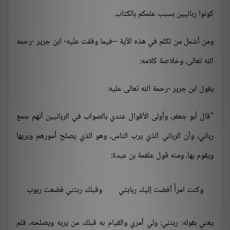
كونوا ربانيين بسبب علمكم بالكتاب.
ومن أشمل من تكلم في هذه الآية –فيما وقفت عليه- ابن جرير -رحمه
الله تعالى، وخلاصة كلامه:
يقول ابن جرير -رحمة الله تعالى عليه:
"قال أبو جعفر، وأولى الأقوال عندي بالصواب في الربانيين أنهم جمع
رباني، وأن الرباني الذي يرب الناس، وهو الذي يصلح أمورهم ويربها
ويقوم بها، ومنه قول علقمة بن عبدة:
وكنت امرأً أفضت إليك ربابتي
وقبلك ربتني فضعت ربوب
يعني بقوله: ربتني: ولي أمري والقيام به قبلك من يربه ويصلحه، فلم