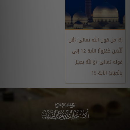
[3] من قول الله تعالى: {قُل
لِّلَّذِينَ كَفَرُواْ} الآية 12 إلى
قوله تعالى: {وَاللّهُ بَصِيرٌ
بِالْعِبَادِ} الآية 15