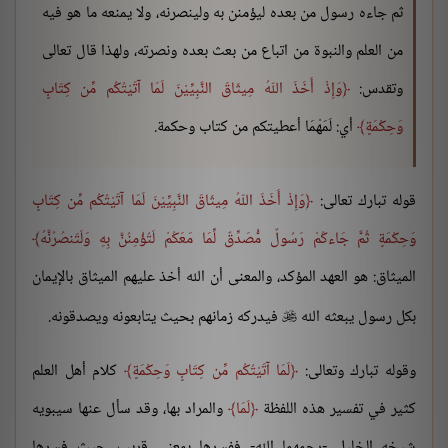
ثم جاءه رسول من بعده ليؤمنن به ولينصرنه، ولا يمنعه ما هو فيه
من العلم والنبوة من اتباع من بعث بعده ونصرته، ولهذا قال تعالى
وتقدس:
وَإِذْ أَخَذَ اللّهُ مِيثَاقَ النَّبِيِّيْنَ لَمَا آتَيْتُكُم مِّن كِتَابٍ
وَحِكْمَةٍ
أي: لَمَهْمَا أعطيتكم من كتاب وحكمة.
قوله تبارك تعالى:
وَإِذْ أَخَذَ اللّهُ مِيثَاقَ النَّبِيِّيْنَ لَمَا آتَيْتُكُم مِّن كِتَابٍ
وَحِكْمَةٍ ثُمَّ جَاءكُمْ رَسُولٌ مُّصَدِّقٌ لِّمَا مَعَكُمْ لَتُؤْمِنُنَّ بِهِ وَلَتَنصُرُنَّهُ
الميثاق: هو العهد المؤكد، والمعنى أن الله أخذ عليهم الميثاق بالإيمان
بكل رسول يبعثه الله
فيدركه زمانهم بحيث يتابعونه ويصدقونه.

وقوله تبارك وتعالى:
لَمَا آتَيْتُكُم مِّن كِتَابٍ وَحِكْمَةٍ
كلام أهل العلم
كثير في تفسير هذه اللفظة
لَمَا
والمراد بها، وقد سأل عنها سيبويه
شيخه الخليل -رحمهما الله- ففسرها بمعنى قريب، حيث فسرها