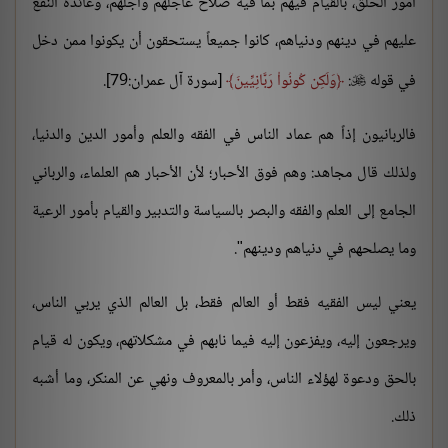
أمور الخلق، بالقيام فيهم بما فيه صلاح عاجلهم وآجلهم، وعائدة النفع
عليهم في دينهم ودنياهم، كانوا جميعاً يستحقون أن يكونوا ممن دخل
في قوله
:
وَلَكِن كُونُواْ رَبَّانِيِّينَ
[سورة آل عمران:79].

فالربانيون إذاً هم عماد الناس في الفقه والعلم وأمور الدين والدنيا،
ولذلك قال مجاهد: وهم فوق الأحبار؛ لأن الأحبار هم العلماء، والرباني
الجامع إلى العلم والفقه والبصر بالسياسة والتدبير والقيام بأمور الرعية
وما يصلحهم في دنياهم ودينهم".
يعني ليس الفقيه فقط أو العالم فقط، بل العالم الذي يربي الناس،
ويرجعون إليه، ويفزعون إليه فيما نابهم في مشكلاتهم، ويكون له قيام
بالحق ودعوة لهؤلاء الناس، وأمر بالمعروف ونهي عن المنكر، وما أشبه
ذلك.