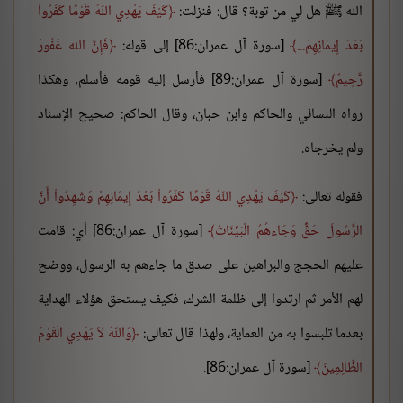
الله ﷺ هل لي من توبة؟ قال: فنزلت:
كَيْفَ يَهْدِي اللّهُ قَوْمًا كَفَرُواْ
بَعْدَ إِيمَانِهِمْ...
[سورة آل عمران:86] إلى قوله:
فَإِنَّ الله غَفُورٌ
رَّحِيمٌ
[سورة آل عمران:89] فأرسل إليه قومه فأسلم, وهكذا
رواه النسائي والحاكم وابن حبان، وقال الحاكم: صحيح الإسناد
ولم يخرجاه.
فقوله تعالى:
كَيْفَ يَهْدِي اللّهُ قَوْمًا كَفَرُواْ بَعْدَ إِيمَانِهِمْ وَشَهِدُواْ أَنَّ
الرَّسُولَ حَقٌّ وَجَاءهُمُ الْبَيِّنَاتُ
[سورة آل عمران:86] أي: قامت
عليهم الحجج والبراهين على صدق ما جاءهم به الرسول، ووضح
لهم الأمر ثم ارتدوا إلى ظلمة الشرك، فكيف يستحق هؤلاء الهداية
بعدما تلبسوا به من العماية، ولهذا قال تعالى:
وَاللّهُ لاَ يَهْدِي الْقَوْمَ
الظَّالِمِينَ
[سورة آل عمران:86].