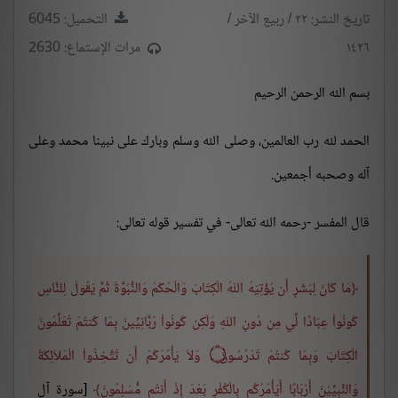
تاريخ النشر: ٢٢ / ربيع الآخر /
التحميل: 6045
١٤٢٦
مرات الإستماع: 2630
بسم الله الرحمن الرحيم
الحمد لله رب العالمين، وصلى الله وسلم وبارك على نبينا محمد وعلى
آله وصحبه أجمعين.
قال المفسر -رحمه الله تعالى- في تفسير قوله تعالى:
مَا كَانَ لِبَشَرٍ أَن يُؤْتِيَهُ اللّهُ الْكِتَابَ وَالْحُكْمَ وَالنُّبُوَّةَ ثُمَّ يَقُولَ لِلنَّاسِ
كُونُواْ عِبَادًا لِّي مِن دُونِ اللّهِ وَلَكِن كُونُواْ رَبَّانِيِّينَ بِمَا كُنتُمْ تُعَلِّمُونَ
الْكِتَابَ وَبِمَا كُنتُمْ تَدْرُسُونَ
۝
وَلاَ يَأْمُرَكُمْ أَن تَتَّخِذُواْ الْمَلاَئِكَةَ
وَالنِّبِيِّيْنَ أَرْبَابًا أَيَأْمُرُكُم بِالْكُفْرِ بَعْدَ إِذْ أَنتُم مُّسْلِمُونَ
[سورة آل