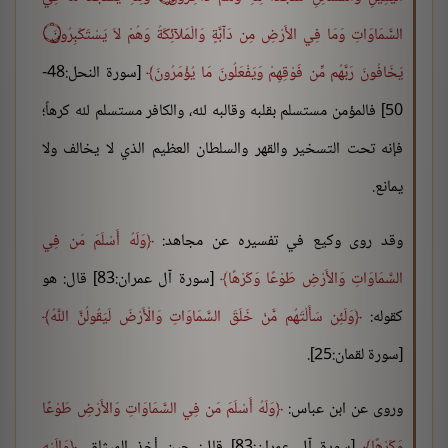
السَّمَاوَاتِ وَمَا فِي الأَرْضِ مِن دَآبَّةٍ وَالْمَلآئِكَةُ وَهُمْ لاَ يَسْتَكْبِرُونَ ۝
يَخَافُونَ رَبَّهُم مِّن فَوْقِهِمْ وَيَفْعَلُونَ مَا يُؤْمَرُونَ
[سورة النحل:48-
50] فالمؤمن مستسلم بقلبه وقالبه لله، والكافر مستسلم لله كرهاً؛
فإنه تحت التسخير والقهر والسلطان العظيم الذي لا يخالف ولا
يمانع.
وقد روى وكيع في تفسيره عن مجاهد:
وَلَهُ أَسْلَمَ مَن فِي
السَّمَاوَاتِ وَالأَرْضِ طَوْعًا وَكَرْهًا
[سورة آل عمران:83] قال: هو
كقوله:
وَلَئِن سَأَلْتَهُم مَّنْ خَلَقَ السَّمَاوَاتِ وَالْأَرْضَ لَيَقُولُنَّ اللَّهُ
[سورة لقمان:25].
وروى عن ابن عباس:
وَلَهُ أَسْلَمَ مَن فِي السَّمَاوَاتِ وَالأَرْضِ طَوْعًا
وَكَرْهًا
[سورة آل عمران:83] قال: حين أخذ الميثاق،
وَإِلَيْهِ