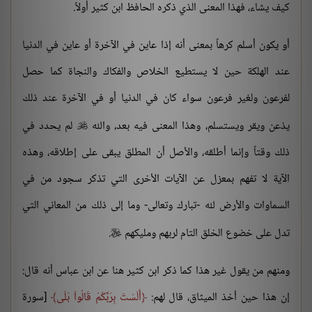
كيف يشاء، فهذا المعنى الذي ذكره الحافظ ابن كثير أولاً.
أو يكون أسلم كرهاً بمعنى أنه إذا عاين في الآخرة أو عاين في الدنيا
عند الهلكة حين لا يستطيع الخلاص والفكاك والنجاة كما حصل
لفرعون ولغير فرعون سواء كان في الدنيا أو في الآخرة عند ذلك
يذعن ويقر ويستسلم، وهذا المعنى فيه بعد، والله
لم يحدد في

ذلك وقتاً وإنما أطلقه، والأصل أن المطلق يبقى على إطلاقه، وهذه
الآية لا تفهم بمعزل عن الآيات الأخرى التي تذكر سجود من في
السماوات والأرض لله -تبارك وتعالى- وما إلى ذلك من المعاني التي
تدل على خضوع الخلق التام لربهم ومليكهم
.

ومنهم من يقول غير هذا كما ذكر ابن كثير هنا عن ابن عباس أنه قال:
إن هذا حين أخذ الميثاق، قال لهم:
أَلَسْتَ بِرَبِّكُمْ قَالُواْ بَلَى
[سورة