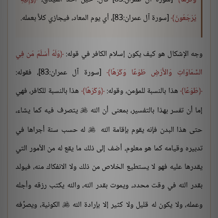
يُرْجَعُونَ
[سورة آل عمران:83]، أي يوم المعاد، فيجازي كلاًّ بعمله.
وجه الإشكال هو كيف يكون إسلام الكافر في قوله:
وَلَهُ أَسْلَمَ مَن فِي
السَّمَاوَاتِ وَالأَرْضِ طَوْعًا وَكَرْهًا
[سورة آل عمران:83]، فقوله:
طَوْعًا
هذا بالنسبة للمؤمن، وقوله:
وَكَرْهًا
هذا بالنسبة للكافر، فهي
إما أن تفسر بهذا بالتفسير، بمعنى أن الله
يتصرف فيه كما يشاء،

حتى هذا البدن فإنه يقوم بإقامة الله
له حسب سنة أجراها في

تدبيره وقيامه كما هو معلوم، أضف إلى ذلك ما يقع له من الأمور التي
يقدرها عليه فهو لا يستطيع الخلاص من ذلك ولا الانفكاك منه، فيولد
بقدر الله في وقت محدد، ويموت بقدر الله، والله يكتب رزقه وأجله
وعمله، ولا يكون له قليل ولا كثير إلا بإرادة الله
الكونية، ويصرِّفه
