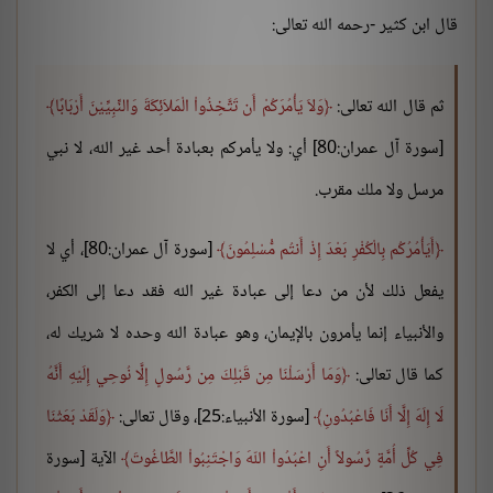
قال ابن كثير -رحمه الله تعالى:
ثم قال الله تعالى:
وَلاَ يَأْمُرَكُمْ أَن تَتَّخِذُواْ الْمَلاَئِكَةَ وَالنِّبِيِّيْنَ أَرْبَابًا
[سورة آل عمران:80] أي: ولا يأمركم بعبادة أحد غير الله، لا نبي
مرسل ولا ملك مقرب.
أَيَأْمُرُكُم بِالْكُفْرِ بَعْدَ إِذْ أَنتُم مُّسْلِمُونَ
[سورة آل عمران:80]، أي لا
يفعل ذلك لأن من دعا إلى عبادة غير الله فقد دعا إلى الكفر،
والأنبياء إنما يأمرون بالإيمان، وهو عبادة الله وحده لا شريك له،
كما قال تعالى:
وَمَا أَرْسَلْنَا مِن قَبْلِكَ مِن رَّسُولٍ إِلَّا نُوحِي إِلَيْهِ أَنَّهُ
لَا إِلَهَ إِلَّا أَنَا فَاعْبُدُونِ
[سورة الأنبياء:25]، وقال تعالى:
وَلَقَدْ بَعَثْنَا
فِي كُلِّ أُمَّةٍ رَّسُولاً أَنِ اعْبُدُواْ اللّهَ وَاجْتَنِبُواْ الطَّاغُوتَ
الآية [سورة