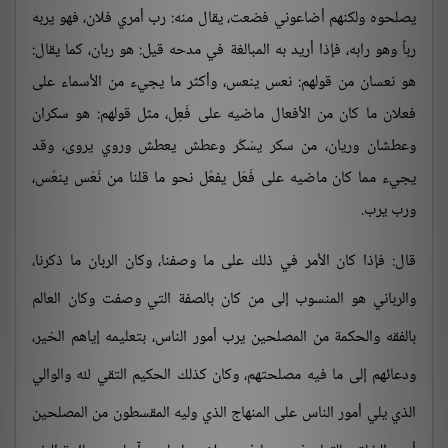
يصلحوه ولكنهم أضاعوني فضعت، يقال منه: رب أمري فلان، فهو يربه
رباً وهو رابه، فإذا أريد به المبالغة في مدحه قيل: هو ربان، كما يقال:
هو نعسان من قولهم: نعس ينعس، وأكثر ما يجيء من الأسماء على
فعلان ما كان من الأفعال ماضيه على فَعِل، مثل قولهم: هو سكران
وعطشان وريان، من سكر يسْكَر وعطش يعطش وروي يروى، وقد
يجيء مما كان ماضيه على فَعَل يفعُل نحو ما قلنا من نَعَس ينعُس،
ورب يرب.
قال: فإذا كان الأمر في ذلك على ما وصفنا، وكان الربان ما ذكرنا،
والرباني هو المنسوب إلى من كان بالصفة التي وصفت وكان العالم
بالفقه والحكمة من المصلحين يرب أمور الناس، بتعليمه إياهم الخير،
ودعائهم إلى ما فيه مصلحتهم، وكان كذلك الحكيم التقي لله والوالي
الذي يلي أمور الناس على المنهاج الذي وليه المقسطون من المصلحين