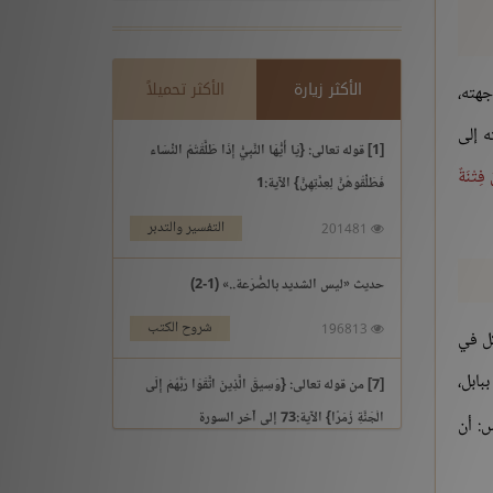
الأكثر زيارة
الأكثر تحميلاً
جهته،
ه إلى
[1] قوله تعالى: {يَا أَيُّهَا النَّبِيُّ إِذَا طَلَّقْتُمُ النِّسَاء
 فِتْنَةٌ
فَطَلِّقُوهُنَّ لِعِدَّتِهِنَّ} الآية:1
التفسير والتدبر
201481
حديث «ليس الشديد بالصُّرَعة..» (1-2)
شروح الكتب
196813
ِل في
بابل،
[7] من قوله تعالى: {وَسِيقَ الَّذِينَ اتَّقَوْا رَبَّهُمْ إِلَى
الْجَنَّةِ زُمَرًا} الآية:73 إلى آخر السورة
س: أن
التفسير والتدبر
195969