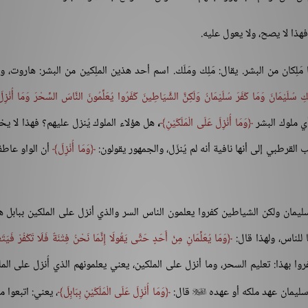
فهذا لا يصح، ولا يعول عليه.
َلِكان من البشر. يقال: مَلِك ومَلَك. اسم أحد هذين الملِكين من البشر: هاروت، وا
كِ سُلَيْمَانَ وَمَا كَفَرَ سُلَيْمَانُ وَلَكِنَّ الشَّيَاطِينَ كَفَرُوا يُعَلِّمُونَ النَّاسَ السِّحْرَ وَمَا أُنْزِ
أي ملوك البشر
وَمَا أُنْزِلَ عَلَى الْمَلَكَيْنِ
،
هل هؤلاء الملوك يُنزل عليهم؟ فهذا لا يخ
القرطبي إلى أنها نافية أنه لم يُنزّل، والجمهور يقولون:
وَمَا أُنْزِلَ
أن الواو عاطف
ليمان ولكن الشياطين كفروا يعلمون الناس السر والذي أنزل على الملكين ببابل 
ا للناس، ولهذا قال:
وَمَا يُعَلِّمَانِ مِنْ أَحَدٍ حَتَّى يَقُولَا إِنَّمَا نَحْنُ فِتْنَةٌ فَلَا تَكْفُرْ فَيَتَع
روا بهذا: تعليم السحر، وما أنزل على الملكين، يعني يعلمونهم الذي أُنزل على المل
 سليمان عهد ملكه أو عهده
قال:
وَمَا أُنْزِلَ عَلَى الْمَلَكَيْنِ بِبَابِلَ
، يعني: اتبعوا م
