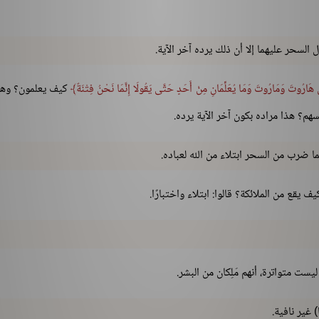
ل السحر عليهما إلا أن ذلك يرده آخر الآية.
ِلَ هَارُوتَ وَمَارُوتَ وَمَا يُعَلِّمَانِ مِنْ أَحَدٍ حَتَّى يَقُولَا إِنَّمَا نَحْنُ فِتْنَةٌ
كيف يعلمون؟ وهو
نفسهم؟ هذا مراده بكون آخر الآية يرده.
ا ضرب من السحر ابتلاء من الله لعباده.
يقع من الملائكة؟ قالوا: ابتلاء واختبارًا.
 ليست متواترة، أنهم مَلِكان من البشر.
 غير نافية.