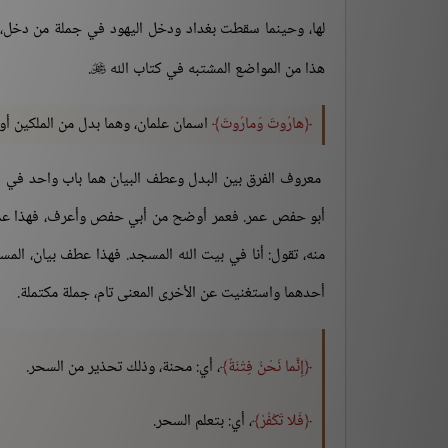
لها، وحينما سقطت بغداد ودخل اليهود في جملة من دخل، أو
هذا من المواضع المشتبه في كتاب الله
.

هارُوتَ وَمارُوتَ
اسمان علمان، وهما بدل من الملكين أو
معروف الفرق بين البدل وعطف البيان هما باب واحد في الأ
أبو حفص عمر. فعمر أوضح من أبي حفص وأعرف، فهذا عمر ي
منه، تقول: أنا في بيت الله المسجد. فهذا عطف بيان، الم
أحدهما واستغنيت عن الأخرى المعنى تام، جملة مكتملة.
إِنَّما نَحْنُ فِتْنَةٌ
، أي: محنة، وذلك تحذير من السحر.
فَلا تَكْفُرْ
، أي: بتعلم السحر.