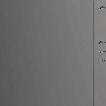
 يعني
: جاء
لمبدل
 وضعت