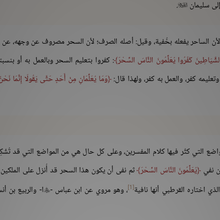
 إلى سليمان
.

 لأن الساحر يفعله بخُفية، وقيل: أصله الصرف؛ لأن السحر مصروف عن وجهه، عن 
الشَّيَاطِينَ كَفَرُوا يُعَلِّمُونَ النَّاسَ السِّحْرَ
:
كفروا بتعليم السحر وبالعمل به أو بنسبت
عليمه كفر، والعمل به كفر، ولهذا قال:
وَمَا يُعَلِّمَانِ مِنْ أَحَدٍ حَتَّى يَقُولَا إِنَّمَا نَحْنُ
اضع التي كثُر فيها كلام المفسرين، وعلى كل حال هي من المواضع التي قد تُشْك
ن نفي
يُعَلِّمُونَ النَّاسَ السِّحْرَ
ثم نفى أن يكون هذا السحر قد أُنزل على الملكين ب
[1]
ذي اختاره القرطبي أنها نافية
، وهو مروي عن ابن عباس -
ا- والربيع بن أن
