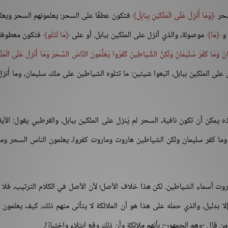
سحر
وَمَا أُنْزِلَ عَلَى الْمَلَكَيْنِ بِبَابِلَ
فتكون عطفًا على السحر: يعلمونهم السحر ويعل
 و
مَا
موصولة، والذي أنزل على الملكين ببابل. أو على
مَا تَتْلُو
فتكون معطوفة
َ وَمَا كَفَرَ سُلَيْمَانُ وَلَكِنَّ الشَّيَاطِينَ كَفَرُوا يُعَلِّمُونَ النَّاسَ السِّحْرَ وَمَا أُنْزِلَ عَلَى الْمَلَك
 على الملكين ببابل، اتبعوا شيئين: ما تتلوه الشياطين على ملك سليمان، وما أُنز
 يمكن أن تكون نافية، السحر لم يُنزل على الملكين ببابل، والقرطبي يقول: الآية
 وما كفر سليمان ولكن الشياطين هاروت وماروت كفروا، يعلمون الناس السحر وما
اروت أسماء الشياطين. لكن هذا خلاف الأصل؛ لأن الأصل في الكلام الترتيب، فلا 
ا بدليل، والذي حمله على هذا هو أن الملائكة لا يتأتى منهم ذلك، كيف يعلمون 
 قال -وهم الجمهور-: بأنهم ملائكة وأن ذلك وقع ابتلاء واختبارًا.