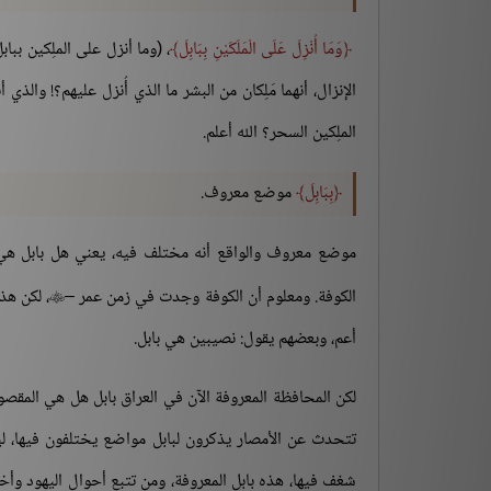
وَمَا أُنْزِلَ عَلَى الْمَلَكَيْنِ بِبَابِلَ
، (وما أنزل على الملِكين ببا
الإنزال، أنهما مَلِكان من البشر ما الذي أُنزل عليهم؟! والذ
الملِكين السحر؟ الله أعلم.
بِبَابِلَ
موضع معروف.
موضع معروف والواقع أنه مختلف فيه، يعني هل بابل هي ا
الكوفة. ومعلوم أن الكوفة وجدت في زمن عمر –
، لكن هذ

أعم، وبعضهم يقول: نصيبين هي بابل.
لكن المحافظة المعروفة الآن في العراق بابل هل هي المقصود
تتحدث عن الأمصار يذكرون لبابل مواضع يختلفون فيها، ليس
شغف فيها، هذه بابل المعروفة، ومن تتبع أحوال اليهود وأخ