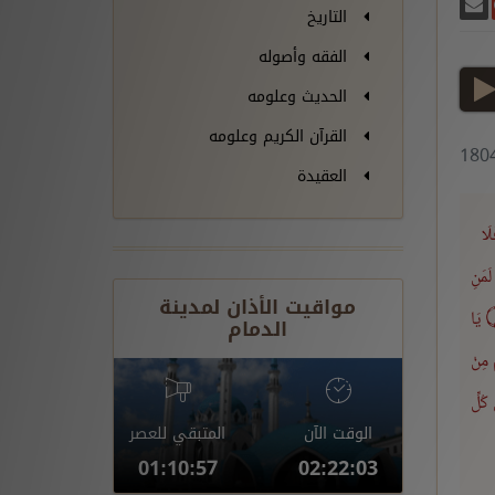
غريدة
يسبوك
أرسل بريدًا
ارك على غوغل بلس
التاريخ
الفقه وأصوله
play
الحديث وعلومه
القرآن الكريم وعلومه
العقيدة
لَا
لَمَنِ
مواقيت الأذان لمدينة
َ
۝
يَا
الدمام
ْ مِنْ
 كُلِّ
الوقت الآن
المتبقي للعصر
01:10:56
02:22:04