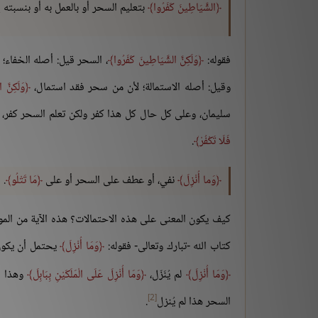
الشَّيَاطِينَ كَفَرُوا
بتعليم السحر أو بالعمل به أو بنسبته
فقوله:
وَلَكِنَّ الشَّيَاطِينَ كَفَرُوا
، السحر قيل: أصله الخفاء؛
وقيل: أصله الاستمالة؛ لأن من سحر فقد استمال،
وَلَكِنَّ 
سليمان، وعلى كل حال كل هذا كفر ولكن تعلم السحر كفر، وت
فَلَا تَكْفُرْ
.
وَما أُنْزِلَ
نفي، أو عطف على السحر أو على
مَا تَتْلُو
.
كيف يكون المعنى على هذه الاحتمالات؟ هذه الآية من المو
كتاب الله -تبارك وتعالى- فقوله:
وَمَا أُنْزِلَ
يحتمل أن يكو
وَمَا أُنْزِلَ
لم يُنَزّل،
وَمَا أُنْزِلَ عَلَى الْمَلَكَيْنِ بِبَابِلَ
وهذا ال
[2]
السحر هذا لم يُنزل
.