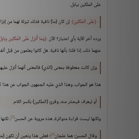
على الملكين ببابل.
عَلَى الْمَلَكَيْنِ
إن كان (ما) نافية فذلك تبرئة لهما من إنزا
يرده آخر الآية بأي اعتبار؟ الآن
وَمَا أُنْزِلَ عَلَى الْمَلَكَيْنِ بِبَاب
عنهما ذلك، إذا قلنا: بأنها نافية. هل كانوا يعلمون من قِبَل أ
وإن كانت معطوفة بمعنى (الذي) فالمعنى أنهما أنزل عليهم
هذا هو الجواب، وهذا الذي عليه الجمهور، الجواب عن هذا كيف 
أو ليعرف فيحذر منه، وقرئ (الملِكين) بكسر اللام.
[3]
ولكنها ليست قراءة متواترة، هذه مروية عن الحسن
، لكنها
[4]
وقال الحسن: هما علجان
؛ فعلى هذا يتعين أن تكون (ما)