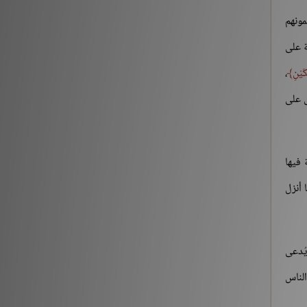
[3] من قوله تعالى: {يَوْمَ نَقُولُ لِجَهَنَّمَ هَلِ امْتَلَأْتِ}
مونهم
الآية:30 إلى آخر السورة
 على
التفسير والتدبر
176213
َيْنِ
،
ل على
حديث «إنما الأعمال بالنيات..» (1-2)
شروح الكتب
259561
 فيها
حديث «إن الله لا ينظر إلى أجسامكم..» إلى «إذا
التقى المسلمان بسيفيهما..»
 أنزل
شروح الكتب
212882
‏(22) لَبَّيْكَ اللَّهُمَّ لَبَّيْكَ، لَبَّيْكَ لاَ شَرِيكَ لَكَ لَبَّيْكَ، إِنَّ
يُدعى
الْحَمْدَ، وَالنِّعْمَةَ، لَكَ وَالْمُلْكَ، لاَ شَرِيكَ لَكَ – الجزء
الناس
الثاني