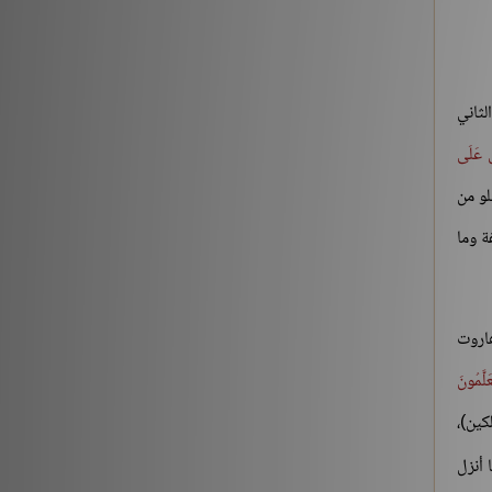
شروح الكتب
186196
لثاني
لَ عَلَى
لو من
ة وما
هاروت
َلَّمُونَ
كين)،
ا أنزل