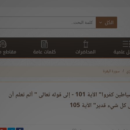
الكل
 علمية
المحاضرات
كلمات عامة
مقاطع م
زي
سورة البقرة
(007-ب) من قوله تعالى "ولكن الشياطين كفروا" الآية 101 - إلى قوله تعالى " ألم تعلم أن
 كل شيء قدير" الآية 105