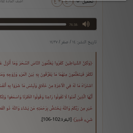
- ع
+ ع
تحميل
أضف المادة لقائ
max volume
-76:38
تاريخ النشر: ١٤ / صفر / ١٤٣٧
وَلَكِنَّ الشَّيَاطِينَ كَفَرُوا يُعَلِّمُونَ النَّاسَ السِّحْرَ وَمَا أُنْزِلَ عَل
تَكْفُرْ فَيَتَعَلَّمُونَ مِنْهُمَا مَا يُفَرِّقُونَ بِهِ بَيْنَ الْمَرْءِ وَزَوْجِهِ وَمَا
اشْتَرَاهُ مَا لَهُ فِي الْآخِرَةِ مِنْ خَلَاقٍ وَلَبِئْسَ مَا شَرَوْا بِهِ أَنْفُسَ
أَيُّهَا الَّذِينَ آمَنُوا لَا تَقُولُوا رَاعِنَا وَقُولُوا انْظُرْنَا وَاسْمَعُوا وَلِل
خَيْرٍ مِنْ رَبِّكُمْ وَاللَّهُ يَخْتَصُّ بِرَحْمَتِهِ مَنْ يَشَاءُ وَاللَّهُ ذُو الْ
شَيْءٍ قَدِيرٌ
[البقرة:102-106].