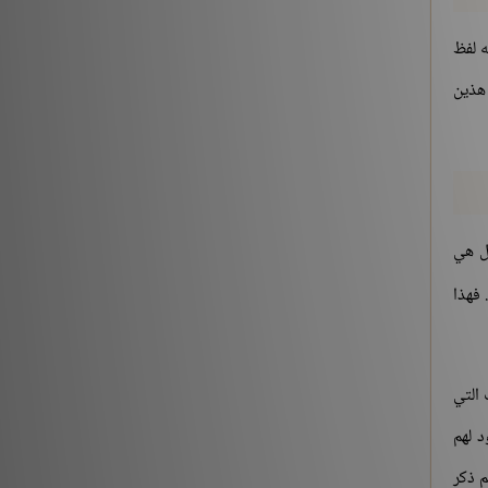
ه لفظ
 هذين
بل هي
 فهذا
 التي
د لهم
م ذكر