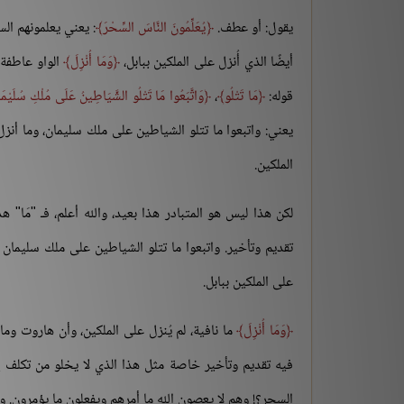
يقول: أو عطف.
يُعَلِّمُونَ النَّاسَ السِّحْرَ
: يعني يعلمونهم ال
أيضًا الذي أُنزل على الملكين ببابل،
وَمَا أُنْزِلَ
الواو عاطفة
قوله:
مَا تَتْلُو
،
وَاتَّبَعُوا مَا تَتْلُو الشَّيَاطِينُ عَلَى مُلْكِ سُلَيْمَان
يعني: واتبعوا ما تتلو الشياطين على ملك سليمان، وما أنزل
الملكين.
لكن هذا ليس هو المتبادر هذا بعيد، والله أعلم، فـ "مَا
"
هذه
تقديم وتأخير. واتبعوا ما تتلو الشياطين على ملك سليمان
على الملكين ببابل.
وَمَا أُنْزِلَ
ما نافية، لم يُنزل على الملكين، وأن هاروت وم
فيه تقديم وتأخير خاصة مثل هذا الذي لا يخلو من تكلف إل
السحر؟! وهم لا يعصون الله ما أمرهم ويفعلون ما يؤمرون. ومن