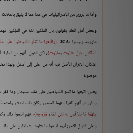
وأما ما يُروى من الإسرائيليات في هذا مما لا يليق بالملائكة 
وبعض أهل العلم يقولون: بأن الملكين لغة في الملِكين فهما م
ماروت، وليسوا ملائكة.
وَاتَّبَعُوا مَا تَتْلُو الشَّيَاطِينُ عَلَى مُلْ
الْمَلَكَيْنِ بِبَابِلَ هَارُوتَ وَمَارُوتَ
، لكن القول بأنهم من الملوك 
إشكال، الإنزال الأصل فيه أنه من أعلى إلى أسفل، ولهذا ذهب 
موصولة.
يعني: اتبعوا ما تتلو الشياطين على ملك سليمان وما كفر س
وماروت. أنهم تلقوا منهما السحر، وكان ذلك ابتلاء وامتحانً
مِنْهُمَا مَا يُفَرِّقُونَ بِهِ بَيْنَ الْمَرْءِ وَزَوْجِهِ
، فهم اتبعوا ذلك وكف
وعلى القول الآخر: أنهم اتبعوا ما تتلوه الشياطين على ملك