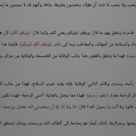
 يُحب، ولا يُحَب، لا شك أن هؤلاء يتعبدون بطريقة جافة، وأنهم قد لا يجدون ما يُ
قدم ما يتعلق بهم، ما قال: ويغفر ذنوبكم، يعني لكم، وإنما قال:
وَيَغْفِرْ لَكُمْ
لأن ه
ة، والسلامة من المهالك، والمعاطب، وما إلى ذلك،
وَيَغْفِرْ لَكُمْ ذُنُوبَكُمْ
فأيضًا هنا 
َحِيمٌ
فهذا ما يتعلق بالغفور، هذا جانب الوقاية من الفضيحة، والوقاية من جرائر، و
 رأسه، يستره، والأمر الثاني: الوقاية فإنه يقيه ضرب السلاح، فهذا من جانب الو
كر الرحمة بعده
غَفُورٌ رَحِيمٌ
فهذا مما يتصل بالعناية -أعني الرحمة- فهذه تكون 
[9]
، قالوا: ولا أنت يا رسول الله؟ قال:
لا، ولا أنا، إلا أن يتغمدني الله بفضل، ورحمة
بعتها، وجرائرها، كذلك أيضًا هو بحاجة إلى ألطاف الله، ورحمته، وبذلك تتحقق ال