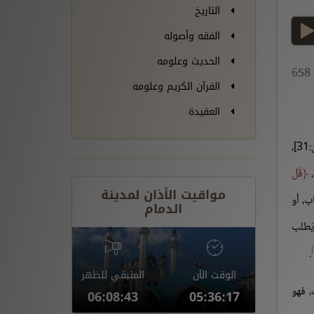
التاريخ
play
الفقه وأصوله
الحديث وعلومه
6
القرآن الكريم وعلومه
العقيدة
[آل عمران:31]،
،
قُلْ
مواقيت الأذان لمدينة
ب، أو
الدمام
يُطلب
.
الوقت الآن
المتبقي للظهر
، فهو
06:08:42
05:36:18