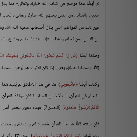
ثم أيضًا هذا موضع في كتاب الله -تبارك وتعالى- مما يدل
جديرة بالعناية، من الذين يحبهم الله -تبارك وتعالى-، يُحب
غير ذلك من المواضع التي ينال أصحابها محبة الله
، وه

من الناس ممن يُجله، ويُعظمه فإنه يغتبط بذلك، ويفرح، ويُس
وهكذا أيضًا
قُلْ إِنْ كُنْتُمْ تُحِبُّونَ اللَّهَ فَاتَّبِعُونِي يُحْبِبْكُمُ اللَّه
ﷺ، ومحبة الله
، يعني: إذا كان الاتباع هو بُرهان المحب

وكذلك أيضًا
فَاتَّبِعُونِي
هنا في هذا الإطلاق لم يُقيد هذا ا
ما جاء في القرآن، أو نأخذ من السنة ما كان موافقًا للقرآن ف
آتَاكُمُ الرَّسُولُ فَخُذُوهُ
[الحشر:7]، فهذه دعوى لبعض أهل الانحراف، والزيغ، والضلال.
فإن سنته ﷺ شارحة للقرآن، مُفسرة له، ومقيدة، ومخصصة، و
وهو قوله:
وَمَا آتَاكُمُ الرَّسُولُ فَخُذُوهُ
[الحشر:7]، وأثر ابن مسعود