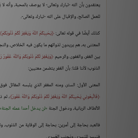
يعتقدون بأن الله -تبارك وتعالى- لا يوصف بالمحبة، وأنه لا
للعمل الصالح، والإقبال على الله -تبارك وتعالى-.
كذلك أيضًا في قوله تعالى:
يُحْبِبْكُمُ اللَّهُ وَيَغْفِرْ لَكُمْ ذُنُوبَكُمْ
المعتنى به، هم يريدون لذواتهم ما يكون فيه الخلاص، والنجا
بين الغفر، والغفور، والرحيم
وَيَغْفِرْ لَكُمْ ذُنُوبَكُمْ وَاللَّهُ غَفُورٌ ر
الذنوب؛ لأننا قلنا: بأن الغفر يتضمن معنيين:
المعنى الأول: الستر، ومنه المغفر الذي يلبسه المقاتل فوق
فَاتَّبِعُونِي يُحْبِبْكُمُ اللَّهُ وَيَغْفِرْ لَكُمْ ذُنُوبَكُمْ وَاللَّهُ غَفُورٌ
، ثم ذ
الألطاف الربانية، ودخول الجنة
لن يدخل أحدا عمله الجنة
فالعبد بحاجة إلى أمرين: بحاجة إلى الوقاية من الذنوب، وت
فيُيسر لليُسرى، ويُجنب العُسرى.