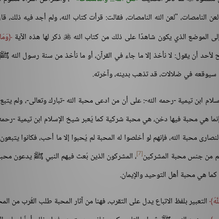
لعن النامصات، "لعن الله النامصات، فقالت: قرأت كتاب الله، ولم أجد فيه ذلك، قال
 إلى الموضع الذي يكون شاهدًا على ذلك من كتاب الله
ذكر لها هذه الآية
وَمَا

 فلا يصح لأحد أن يقول: لا نأخذ إلا ما جاء في القرآن، أو ما نأخذ من سنة رسول الله ﷺ 
أنه سيوقعه في ضلالات، قد تذهب بدينه، وآخرته.
ام ابن تيمية -رحمه الله-: على أن من ادعى محبة الله -تبارك وتعالى-، ولم يتبع 
إنما هي محبة فيها دخن، هي محبة شركية كما يُعبر شيخ الإسلام ابن تيمية -رحمه 
نصارى محبة الله، فإنهم لو أخلصوا له المحبة لم يُحبوا إلا ما أحب، فكانوا يتبعون 
[7]
هم من جنس محبة المشركين
، المشركون الذين بُعث فيهم النبي ﷺ يدعون محبة 
ا هي محبة أهل التوحيد والإيمان.
َهُ
التعبير بلفظ الاتباع يدل على التقرب، فهنا من آثار المحبة طلب القُرب من الم