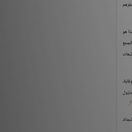
حفزهم
ذا هو
الجمع
تبعات
قاية،
بنزول
.
نجاة،