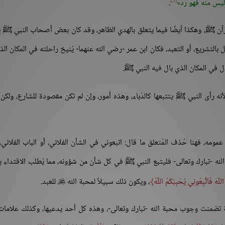
[3]
ليس منه فهو رد
.
رآن ﷺ، وهكذا أيضًا فيما يتعلق بالهدي الظاهر، وقد كان بعض أصحاب النبي ﷺ يُ
ل بالتشريع، أو التعبد، فكان ابن عمر -رضي الله عنهما- يُنيخ راحلته في المكان الذ
ل في المكان الذي بال فيه النبي ﷺ.
نه رأى النبي ﷺ يتتبعها كالدُباء، وهذه أمور، وإن لم تكن مقصودة للشارع، ولكن
ومه، فهنا حُذف المُتعلق ما قال: اتبعوني في الشأن الفلاني، أو الباب الفلاني، 
لله -تبارك وتعالى- فليتبع النبي ﷺ في كل شأن من شؤونه، مما يُطلب الاقتداء ب
لَّهَ فَاتَّبِعُونِي يُحْبِبْكُمُ اللَّهُ
، ويكون ذلك سبيلاً لمحبة الله
للعبد.

 تضمنت وجوب محبة الله -تبارك وتعالى-، وهذه كل أحد يدعيها، وكذلك علاما