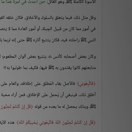
الأسوة الكاملة ﷺ، وهو القائل:
من أحدث في أمرنا هذا ما 
وقل مثل ذلك فيما يتعلق بالسلوك والأخلاق، فكان خلقه الق
في أمور مما كان من قبيل الجِبلة، أو أمور العادة مما لا يتص
النبي ﷺ راحلته فيه، فكان يتتبع آثاره ﷺ حتى إنه لربما با
وكان بعض أصحابه كأنس
يتتبع بعض ألوان المطعوم؛ لأ

متابعتهم كانوا يقتدون به ﷺ فيها، فكيف بما طولبوا به؟!
فَاتَّبِعُونِي
فالأصل بقاء المُطلق على إطلاقه، والعام على عم
أطلق ذلك، فينبغي أن يُحمل على الإطلاق، فمن أراد محبة ا
ﷺ، وبذلك يحصل له ما بعده من قوله
قُلْ إِنْ كُنْتُمْ تُحِبُّونَ ال
قُلْ إِنْ كُنْتُمْ تُحِبُّونَ اللَّهَ فَاتَّبِعُونِي يُحْبِبْكُمُ اللَّهُ
هذه الآية