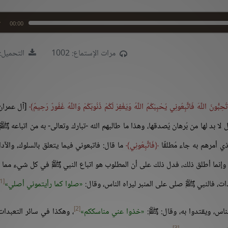
00:00
مرات الإستماع: 1002
التحميل: 58
ُحِبُّونَ اللَّهَ فَاتَّبِعُونِي يُحْبِبْكُمُ اللَّهُ وَيَغْفِرْ لَكُمْ ذُنُوبَكُمْ وَاللَّهُ غَفُورٌ رَحِيمٌ
ا بد لها من بُرهان يُصدقها، وهذا ما طالبهم الله -تبارك وتعالى- به من اتباعه ﷺ
لذي أمرهم به جاء مُطلقًا
فَاتَّبِعُونِي
ما قال: فاتبعوني فيما يتعلق بالسلوك، والآدا
لية، وإنما أطلق ذلك، فدل ذلك على أن المطلوب هو اتباع النبي ﷺ في كل شيء مما 
[1]
ادات، فالنبي ﷺ صلى على المنبر ليراه الناس، وقال:
صلوا كما رأيتموني أصلي
[2]
ناس، ويقتدوا به، وقال: ﷺ:
خذوا عني مناسككم
، وهكذا في سائر التعبدات