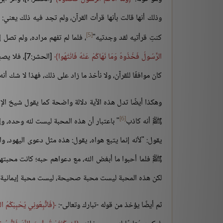
وذلك أنها قالت بأنها قرأت القرآن، ولم تجد فيه ذلك يعني: 
[5]
كنتِ قرأتيه لقد وجدتيه"
، فلما لم تفهم مراده، ولم تصل
الرَّسُولُ فَخُذُوهُ وَمَا نَهَاكُمْ عَنْهُ فَانْتَهُوا
[الحشر:7]،
كان موافقًا للقرآن، ولا نأخذ ما زاد على ذلك، فهذا لا شك 
وهكذا أيضًا تدل هذه الآية دلالة واضحة كما يقول شيخ الإسل
[6]
ﷺ أنه كاذب
" باعتبار أن هذه المحبة ليست لله وحده، و
يقول: "لأنه إنما يتبع هواه، يقول: هذه مثل دعوى اليهود، وال
ﷺ فلما أحبوا ما أبغض الله، مع دعواهم حبه؛ كانت محبت
لكن هذه المحبة ليست محبة صحيحة، ليست محبة إيمانية كم
ثم أيضًا يؤخذ من قوله -تبارك وتعالى-:
فَاتَّبِعُونِي يُحْبِبْكُمُ اللّ