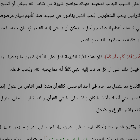
 على السبب الجالب لمحبته، فهناك مواضع كثيرة في كتاب الله ينبغي أن تُتتبع
 التوابين، يُحب المتطهرين، يُحب الذين يقاتلون في سبيله صفا كأنهم بنيان مرصوص
ي لا شك أعظم المطالب، وأجل ما يمكن أن يسعى إليه العبد، الإنسان حينما يُحب
ر، فكيف بمحبة رب العالمين للعبد.
ُ وَيَغْفِرْ لَكُمْ ذُنُوبَكُمْ
فإن هذه الآية الكريمة تدل على المُلازمة بين ما يدعوا إليه 
ة، فيدل ذلك على أن كل ما دعا إليه النبي ﷺ أنه مما يُحبه الله، ويُحب فاعله.
لاتباع بما يتصل بما جاء في أحد الوحيين، كالقرآن مثلاً، فمن الناس من يقول: إنما
قط، يعني أنه لا يأخذ ما كان زائدًا على ما في القرآن، والله -تبارك وتعالى- يقول
تكون قد جاءت بأحكام ليست في القرآن، وإنما جاء في القرآن ما يدل عليها إجم
[4]
لما ذكر الحديث
لعن الله... والنامصات
، واعتراض المرأة معلوم ل
