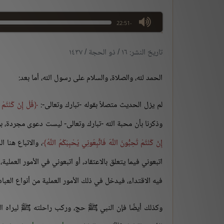
max volume
-22:51
تاريخ النشر: ١٦ / ذو الحجة / ١٤٣٧
الحمد لله، والصلاة، والسلام على رسول الله، أما بعد:
لم يزل الحديث متصلاً بقوله -تبارك وتعالى-:
قُلْ إِنْ كُنْتُمْ ت
وذكرنا بأن محبة الله -تبارك وتعالى- ليست دعوى مجردة، بل ل
إِنْ كُنْتُمْ تُحِبُّونَ اللَّهَ فَاتَّبِعُونِي يُحْبِبْكُمُ اللَّهُ
، والاتباع هنا ا
اتبعوني فيما يتعلق بالاعتقاد، أو اتبعوني في الأمور العم
فيه الاقتداء، فيدخل في ذلك الأمور العملية من أنواع العب
وكذلك أيضًا فإن النبي ﷺ حج، وركب راحلته ﷺ ليراه ال