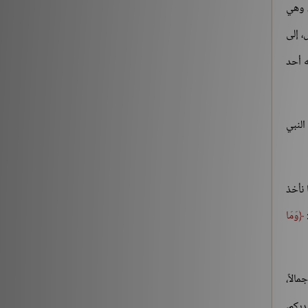
، وهي
شروح الكتب
186196
، إلى
ه أحد
النبي
 نأخذ
:
وَمَا
الاً،
ديكم،