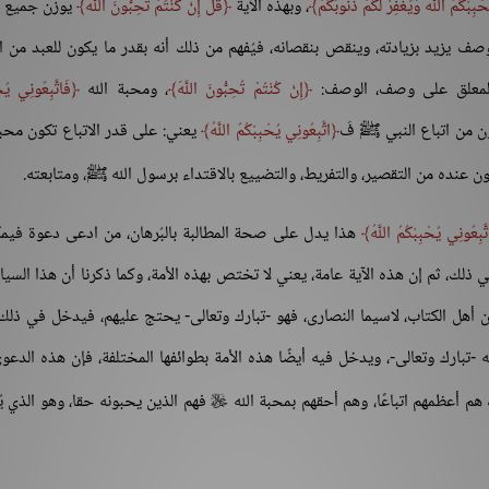
حْبِبْكُمُ اللَّهُ وَيَغْفِرْ لَكُمْ ذُنُوبَكُمْ
، وبهذه الآية
قُلْ إِنْ كُنْتُمْ تُحِبُّونَ اللَّهَ
يوزن جميع ا
وصف يزيد بزيادته، وينقص بنقصانه، فيُفهم من ذلك أنه بقدر ما يكون للعبد من ال
المعلق على وصف، الوصف:
إِنْ كُنْتُمْ تُحِبُّونَ اللَّهَ
، ومحبة الله
فَاتَّبِعُونِي يُح
ون من اتباع النبي ﷺ فَ
اتَّبِعُونِي يُحْبِبْكُمُ اللَّهُ
يعني: على قدر الاتباع تكون محبة
 عنده من التقصير، والتفريط، والتضييع بالاقتداء برسول الله ﷺ، ومتابعته.
َّبِعُونِي يُحْبِبْكُمُ اللَّهُ
هذا يدل على صحة المطالبة بالبُرهان، من ادعى دعوة فيم
ي ذلك، ثم إن هذه الآية عامة، يعني لا تختص بهذه الأمة، وكما ذكرنا أن هذا السي
هل الكتاب، لاسيما النصارى، فهو -تبارك وتعالى- يحتج عليهم، فيدخل في ذلك
تبارك وتعالى-، ويدخل فيه أيضًا هذه الأمة بطوائفها المختلفة، فإن هذه الدعوى
هم أعظمهم اتباعًا، وهم أحقهم بمحبة الله
فهم الذين يحبونه حقا، وهو الذي ي
