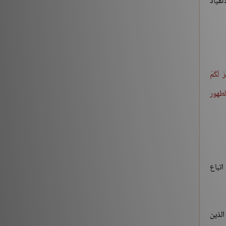
نقياد
رْ لَكُمْ
لطهور
تباع
الذين