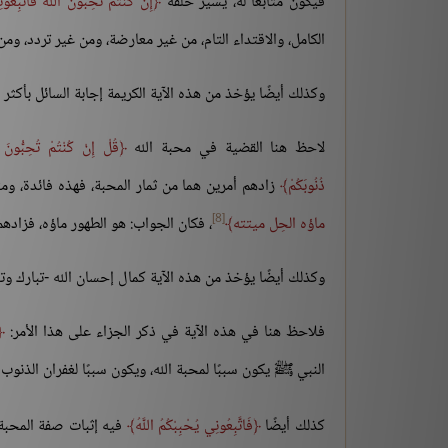
فيكون مُتابعًا له، يسير خلفه
إِنْ كُنْتُمْ تُحِبُّونَ اللَّهَ فَاتَّبِعُو
الكامل، والاقتداء التام، من غير معارضة، ومن غير تردد، و
وكذلك أيضًا يؤخذ من هذه الآية الكريمة إجابة السائل بأكثر 
لاحظ هنا القضية في محبة الله
قُلْ إِنْ كُنْتُمْ تُحِبُّونَ ال
ذُنُوبَكُمْ
زادهم أمرين هما من ثمار المحبة، فهذه فائدة، و
[8]
ماؤه الحِل ميتته
، فكان الجواب: هو الطهور ماؤه، فزادهم
وكذلك أيضًا يؤخذ من هذه الآية كمال إحسان الله -تبارك وتع
فلاحظ هنا في هذه الآية في ذكر الجزاء على هذا الأمر:
النبي ﷺ يكون سببًا لمحبة الله، ويكون سببًا لغفران الذنوب 
كذلك أيضًا
فَاتَّبِعُونِي يُحْبِبْكُمُ اللَّهُ
فيه إثبات صفة المحبة