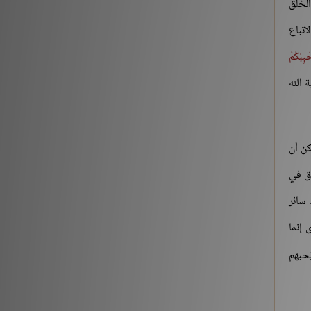
لخلق
[3] من قوله تعالى: {يَوْمَ نَقُولُ لِجَهَنَّمَ هَلِ امْتَلَأْتِ}
اتباع
الآية:30 إلى آخر السورة
ْبِبْكُمُ
التفسير والتدبر
176213
 الله
حديث «إنما الأعمال بالنيات..» (1-2)
شروح الكتب
259561
كن أن
حديث «إن الله لا ينظر إلى أجسامكم..» إلى «إذا
اق في
التقى المسلمان بسيفيهما..»
 سائر
شروح الكتب
212882
 إنما
‏(22) لَبَّيْكَ اللَّهُمَّ لَبَّيْكَ، لَبَّيْكَ لاَ شَرِيكَ لَكَ لَبَّيْكَ، إِنَّ
ُحبهم
الْحَمْدَ، وَالنِّعْمَةَ، لَكَ وَالْمُلْكَ، لاَ شَرِيكَ لَكَ – الجزء
الثاني