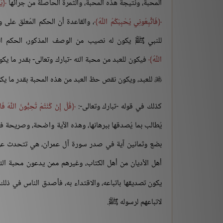
المحبة، ونتيجة هذه المحبة، والثمرة الحاصلة من جرائها
يُ
فَاتَّبِعُونِي يُحْبِبْكُمُ اللَّهُ
، والقاعدة أن الحكم المُعلق على 
للنبي ﷺ يكون له نصيب من الوصف المذكور، الحكم 
اللَّهُ
فيكون للعبد من محبة الله -تبارك وتعالى- بقدر ما يك
للعبد، ويكون نقص حظ العبد من هذه المحبة بقدر ما يكون

كذلك في قوله -تبارك وتعالى-:
قُلْ إِنْ كُنْتُمْ تُحِبُّونَ اللَّهَ فَات
يُطالب بما يُصدقها ببرهانها، وهذه الآية واضحة، وصريحة ف
بضع وثمانين آية في صدر سورة آل عمران، هي تتحدث عن أ
أهل الأديان من أهل الكتاب، وغيرهم ممن يدعون محبة الله -
يكون تصديقها باتباعه، والاقتداء به، فأصدق الناس في ذلك 
لاتباعهم لرسوله ﷺ.