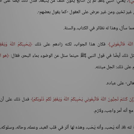
نِي
، يعني: النبي ﷺ، ثم إن التابع يكون خلف من يتبعه، فدل ذلك أيضًا على الا
من غير تخير، ومن غير عرض على العقول -كما يقول بعضهم-.
مما سأل، وهذا له نظائر في الكتاب، والسنة.
لَّهَ فَاتَّبِعُونِي
فكان هذا الجواب، لكنه زادهم على ذلك
يُحْبِبْكُمُ اللَّهُ وَيَغْفِ
مثل ذلك أيضًا في قول النبي ﷺ حينما سئل عن الوضوء بماء البحر، فقال:
هو ا
 على ذلك: الحِل ميتته.
الى- على عباده.
إِنْ كُنْتُمْ تُحِبُّونَ اللَّهَ فَاتَّبِعُونِي يُحْبِبْكُمُ اللَّهُ وَيَغْفِرْ لَكُمْ ذُنُوبَكُمْ
فدل ذلك على أن ا
مع أنه أمر واجب، ولازم.
 لله
أنه يُحب، وأنه يُحَب، وهذه لها أثر في قلب العبد، وعمله، وحاله، وسلوكه، 
