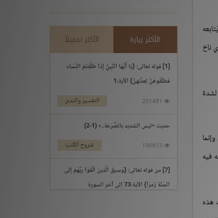
تابعه
الأكثر زيارة
الأكثر تحميلاً
ي ناخ
[1] قوله تعالى: {يَا أَيُّهَا النَّبِيُّ إِذَا طَلَّقْتُمُ النِّسَاء
فَطَلِّقُوهُنَّ لِعِدَّتِهِنَّ} الآية:1
 لشدة
التفسير والتدبر
201481
حديث «ليس الشديد بالصُّرَعة..» (1-2)
وإنما
شروح الكتب
196813
ه فيه
[7] من قوله تعالى: {وَسِيقَ الَّذِينَ اتَّقَوْا رَبَّهُمْ إِلَى
الْجَنَّةِ زُمَرًا} الآية:73 إلى آخر السورة
ت هذه
التفسير والتدبر
195969