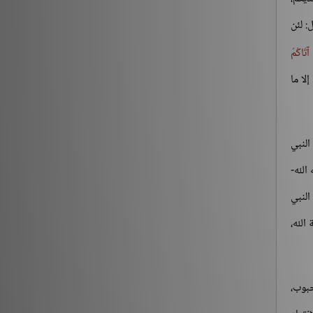
: لئن
 آتَاكُمُ
إلا ما
النبي
الله-
النبي
الله،
حبوب،