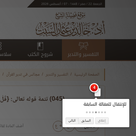
الجمعة 22 / صفر / 1448 - 07 / أغسطس 2026
التفسير والتدبر
شروح الكتب
سلاسل
الصفحة الرئيسية
التفسير والتدبر
مجالس في تدبر القرآن
(045) تتمة قوله تعالى: {قُلْ إِن كُنتُمْ تُحِبُّونَ اللَّهَ فَاتَّبِعُونِي يُحْبِبْكُمُ اللَّهُ..} الآية
إغلاق
السابق
التالي
- ع
+ ع
تحميل
أضف المادة لقائ