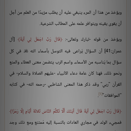
ويؤخذ من هذا أن المرء ينبغي عليه أن يطلب مزيدًا من العلم من أجل
أن يقوى يقينه ويتوافر علمه على المطالب الشرعية.
ويؤخذ من قوله -تبارك وتعالى-:
قَالَ رَبِّ اجْعَلْ لِي آيَةً
[آل
عمران:41] أن السؤال يُراعى فيه التوسل بأسماء الله
في كل

سؤال بما يُناسبه من الأسماء، واسم الرب يتضمن معنى العطاء والمنع
ونحو ذلك، فهنا كان عامة دعاء الأنبياء -عليهم الصلاة والسلام- في
القرآن "ربي" وقد ذكر هذا المعنى الشاطبي -رحمه الله- في كتابه
[1]
"الموافقات"
.
قَالَ رَبِّ اجْعَلْ لِي آيَةً قَالَ آيَتُكَ أَلَّا تُكَلِّمَ النَّاسَ ثَلاثَةَ أَيَّامٍ إِلَّا رَمْزًا
فمجيء الولد في مجاري العادات بالنسبة إليه مُمتنع ومع ذلك وجد