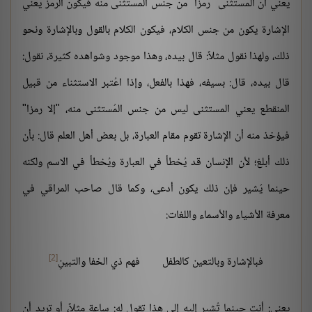
يعني أن المستثنى "رمزا" من جنس المُستثنى منه فيكون الرمز يعني
الإشارة يكون من جنس الكلام، فيكون الكلام بالقول وبالإشارة ونحو
ذلك، ولهذا نقول مثلاً: قال بيده، وهذا موجود وشواهده كثيرة، نقول:
قال بيده، قال: بسيفه، فهذا بالفعل، وإذا اعُتبر الاستثناء من قبيل
المنقطع يعني المستثنى ليس من جنس المُستثنى منه، "إلا رمزا"
فيؤخذ منه أن الإشارة تقوم مقام العبارة، بل بعض أهل العلم قال: بأن
ذلك أبلغ؛ لأن الإنسان قد يُخطأ في العبارة ويُخطأ في الاسم ولكنه
حينما يُشير فإن ذلك يكون أدعى، وكما قال صاحب المراقي في
معرفة الأشياء والأسماء واللغات:
[2]
فبالإشارة وبالتعين كالطفل
فهم ذي الخفا والتبينِ
يعني: أنت حينما تُشير إليه إلى هذا تقول له: ساعة مثلاً، أو تريد أن