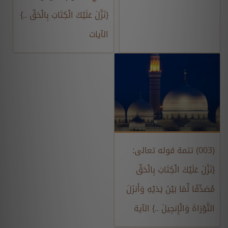
{نَزَّلَ عَلَيْكَ الْكِتَابَ بِالْحَقِّ ..}
الآيات
(003) تتمة قوله تعالى:
{نَزَّلَ عَلَيْكَ الْكِتَابَ بِالْحَقِّ
مُصَدِّقًا لِّمَا بَيْنَ يَدَيْهِ وَأَنزَلَ
التَّوْرَاةَ وَالْإِنجِيلَ ..} الآية