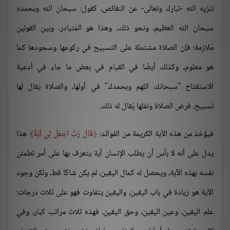
تنزيه الله -تبارك وتعالى- عن النقائص، كقول: سبحان الله وبحمده
سبحان الله العظيم، ونحو ذلك، وهذا هو المُتبادر، وبين القولين
مُلازمة؛ فإن الصلاة مشتملة على التسبيح في ركوعها وسجودها كما
هو معلوم، وكذلك أيضًا في القيام في بعض ما جاء في أدعية
الاستفتاح "سبحانك اللهم وبحمدك" في أولها، والصلاة يُقال لها
تسبيح، فرض الصلاة ونفلها يُقال له ذلك.
فيؤخذ من هذه الآية الكريمة من الفوائد:
قَالَ رَبِّ اجْعَلْ لِي آيَةً
هذا
يدل على أنه لا بأس أن يطلب الإنسان آية يتعرف بها على أمر تطمئن
نفسه بهذه الآية، ويحصل له كمال اليقين، لم يكن شاكًا قط، ولكن وجود
الآية هو زيادة في باب اليقين، واليقين يتفاوت فهو على ثلاث درجات:
علم اليقين، وعين اليقين، وحق اليقين، فهذه ثلاث مراتب كبار، وفي