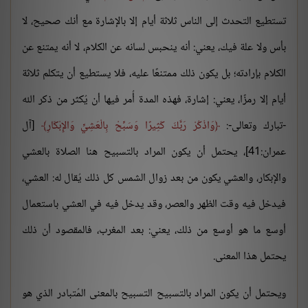
تستطيع التحدث إلى الناس ثلاثة أيام إلا بالإشارة مع أنك صحيح، لا
بأس ولا علة فيك، يعني: أنه ينحبس لسانه عن الكلام، لا أنه يمتنع عن
الكلام بإرادته؛ بل يكون ذلك ممتنعًا عليه، فلا يستطيع أن يتكلم ثلاثة
أيام إلا رمزًا، يعني: إشارة، فهذه المدة أُمر فيها أن يُكثر من ذكر الله
-تبارك وتعالى-:
وَاذْكُرْ رَبَّكَ كَثِيرًا وَسَبِّحْ بِالْعَشِيِّ وَالإِبْكَارِ
[آل
عمران:41]، يحتمل أن يكون المراد بالتسبيح هنا الصلاة بالعشي
والإبكار، والعشي يكون من بعد زوال الشمس كل ذلك يُقال له: العشي،
فيدخل فيه وقت الظهر والعصر، وقد يدخل فيه في العشي باستعمال
أوسع ما هو أوسع من ذلك، يعني: بعد المغرب، فالمقصود أن ذلك
يحتمل هذا المعنى.
ويحتمل أن يكون المراد بالتسبيح التسبيح بالمعنى المُتبادر الذي هو