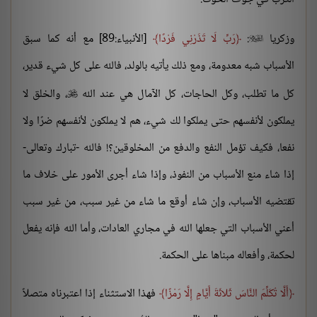
وزكريا
:
رَبِّ لَا تَذَرْنِي فَرْدًا
[الأنبياء:89] مع أنه كما سبق

الأسباب شبه معدومة، ومع ذلك يأتيه بالولد، فالله على كل شيء قدير،
كل ما تطلب، وكل الحاجات، كل الآمال هي عند الله
، والخلق لا

يملكون لأنفسهم حتى يملكوا لك شيء، هم لا يملكون لأنفسهم ضرًا ولا
نفعا، فكيف تؤمل النفع والدفع من المخلوقين؟! فالله -تبارك وتعالى-
إذا شاء منع الأسباب من النفوذ، وإذا شاء أجرى الأمور على خلاف ما
تقتضيه الأسباب، وإن شاء أوقع ما شاء من غير سبب، من غير سبب
أعني الأسباب التي جعلها الله في مجاري العادات، وأما الله فإنه يفعل
لحكمة، وأفعاله مبناها على الحكمة.
أَلَّا تُكَلِّمَ النَّاسَ ثَلاثَةَ أَيَّامٍ إِلَّا رَمْزًا
فهذا الاستثناء إذا اعتبرناه متصلاً