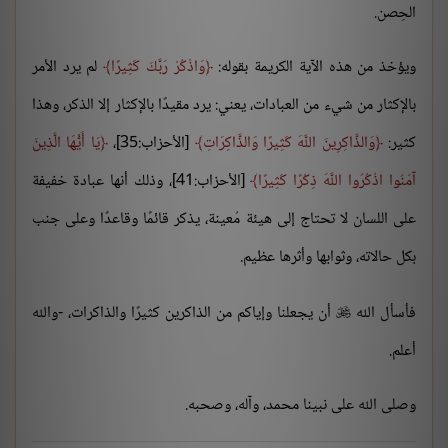
الحِصن.
ويؤخذ من هذه الآية الكريمة بقوله:
وَاذْكُرْ رَبَّكَ كَثِيرًا
لم يرد الأمر
بالإكثار من شيء من العبادات، يعني: يرد مقيدًا بالإكثار إلا الذكر، وهذا
كثير:
وَالذَّاكِرِينَ اللَّهَ كَثِيرًا وَالذَّاكِرَاتِ
[الأحزاب:35]،
يَا أَيُّهَا الَّذِينَ
آمَنُوا اذْكُرُوا اللَّهَ ذِكْرًا كَثِيرًا
[الأحزاب:41]، وذلك أنها عبادة خفيفة
على اللسان لا تحتاج إلى هيئة مُعينة، يذكر قائمًا وقاعدًا وعلى جنب
بكل حالاته، وثوابها وأثرها عظيم.
فأسأل الله
أن يجعلنا وإياكم من الذاكرين كثيرًا والذاكرات، -والله

أعلم.
وصلى الله على نبينا محمد، وآله، وصحبه.