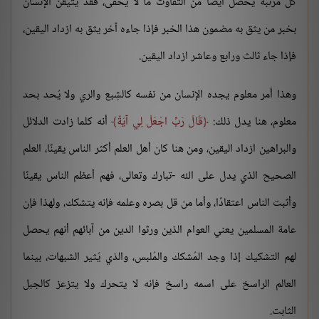
كل مرتبة يحصل أيضًا من التفاوت ما لا يخفى، فقد يتيقن الإنسان
بخبر من يثق به مضمون هذا الخبر فإذا جاءه آخر يثق به ازداد اليقين،
فإذا جاء ثالث ورابع وعاشر ازداد اليقين.
وهذا أمر معلوم يجده الإنسان من نفسه كالشِبع والري ولا يُحد بحد
معلوم، هنا يدل ذلك:
قَالَ رَبِّ اجْعَلْ لِي آيَةً
أنه كلما زادت الدلائل
والبراهين ازداد اليقين، ومن هنا كان أهل العلم أكثر الناس يقينًا، العلم
الصحيح الذي يدل على الله -تبارك وتعالى، فهم أعظم الناس يقينًا
وأثبت الناس اعتقادًا، وأما من قل بصره وعلمه فإنه يتشكك، ولهذا فإن
عامة المسلمين يعني العوام الذين ورثوا الدين من آبائهم أنهم يحصل
لهم التشكيك إذا وجد المُشكك والمُلبس، والذي يُثير الشبهات، بينما
العالم الراسخ على اسمه راسخ فإنه لا يتحرك ولا يتزعز كالجبل
الثابت.