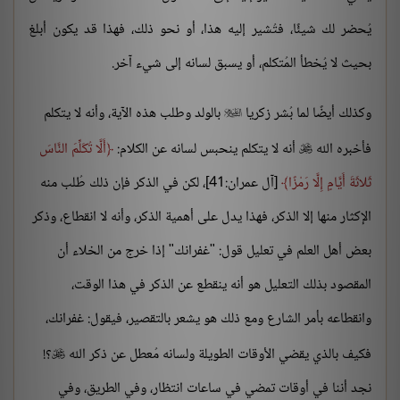
يُحضر لك شيئًا، فتُشير إليه هذا، أو نحو ذلك، فهذا قد يكون أبلغ
بحيث لا يُخطأ المُتكلم، أو يسبق لسانه إلى شيء آخر.
وكذلك أيضًا لما بُشر زكريا
بالولد وطلب هذه الآية، وأنه لا يتكلم

فأخبره الله
أنه لا يتكلم ينحبس لسانه عن الكلام:
أَلَّا تُكَلِّمَ النَّاسَ

ثَلاثَةَ أَيَّامٍ إِلَّا رَمْزًا
[آل عمران:41]، لكن في الذكر فإن ذلك طُلب منه
الإكثار منها إلا الذكر، فهذا يدل على أهمية الذكر، وأنه لا انقطاع، وذكر
بعض أهل العلم في تعليل قول: "غفرانك" إذا خرج من الخلاء أن
المقصود بذلك التعليل هو أنه ينقطع عن الذكر في هذا الوقت،
وانقطاعه بأمر الشارع ومع ذلك هو يشعر بالتقصير، فيقول: غفرانك،
فكيف بالذي يقضي الأوقات الطويلة ولسانه مُعطل عن ذكر الله
؟!

نجد أننا في أوقات تمضي في ساعات انتظار، وفي الطريق، وفي