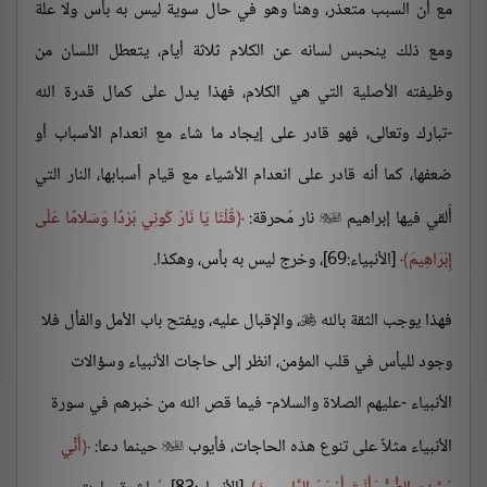
مع أن السبب متعذر، وهنا وهو في حال سوية ليس به بأس ولا علة
ومع ذلك ينحبس لسانه عن الكلام ثلاثة أيام، يتعطل اللسان من
وظيفته الأصلية التي هي الكلام، فهذا يدل على كمال قدرة الله
-تبارك وتعالى، فهو قادر على إيجاد ما شاء مع انعدام الأسباب أو
ضعفها، كما أنه قادر على انعدام الأشياء مع قيام أسبابها، النار التي
أُلقي فيها إبراهيم
نار مُحرقة:
قُلْنَا يَا نَارُ كُونِي بَرْدًا وَسَلامًا عَلَى

إِبْرَاهِيمَ
[الأنبياء:69]، وخرج ليس به بأس، وهكذا.
فهذا يوجب الثقة بالله
، والإقبال عليه، ويفتح باب الأمل والفأل فلا

وجود لليأس في قلب المؤمن، انظر إلى حاجات الأنبياء وسؤالات
الأنبياء -عليهم الصلاة والسلام- فيما قص الله من خبرهم في سورة
الأنبياء مثلاً على تنوع هذه الحاجات، فأيوب
حينما دعا:
أَنِّي
