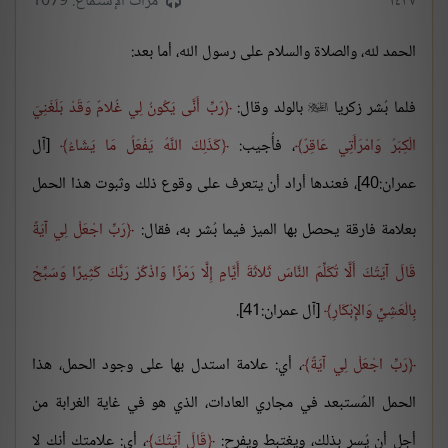
١٤٣٧
مرات الإستماع: 1079
الحمد لله، والصلاة والسلام على رسول الله، أما بعد:
فلما بُشر زكريا
بالولد وقال:
رَبِّ أَنَّى يَكُونُ لِي غُلامٌ وَقَدْ بَلَغَنِيَ

الْكِبَرُ وَامْرَأَتِي عَاقِرٌ
، فأُجيب:
كَذَلِكَ اللَّهُ يَفْعَلُ مَا يَشَاءُ
[آل
عمران:40]، فعندها أراد أن يتعرف على وقوع ذلك وثبوت هذا الحمل
بعلامة فارقة يحصل بها الميز فيما بُشر به، فقال:
رَبِّ اجْعَلْ لِي آيَةً
قَالَ آيَتُكَ أَلَّا تُكَلِّمَ النَّاسَ ثَلاثَةَ أَيَّامٍ إِلَّا رَمْزًا وَاذْكُرْ رَبَّكَ كَثِيرًا وَسَبِّحْ
بِالْعَشِيِّ وَالإِبْكَارِ
[آل عمران:41].
رَبِّ اجْعَلْ لِي آيَةً
، أي: علامة استدل بها على وجود الحمل، هذا
الحمل المُستبعد في مجاري العادات، الذي هو في غاية الغرابة من
أجل أن يُسر بذلك، ويغتبط ويفرح:
قَالَ آيَتُكَ
، أي: علامتك أنك لا