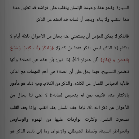
السيارة، ونحو هذا، وحينما الإنسان يتقلب على فراشه قد تطول مدة
هذا التقلب ولا ينام، ويجد أن لسانه قد انعقد عن الذكر.
فالذكر لا يمكن للمؤمن أن يستغني عنه بحال من الأحوال، ثلاثة أيام لا
يتكلم إلا الذكر، ليس يذكر فقط بل كثيرًا:
وَاذْكُرْ رَبَّكَ كَثِيرًا وَسَبِّحْ
بِالْعَشِيِّ وَالإِبْكَارِ
[آل عمران:41]، إذا قيل: بأن هذه هي الصلاة وأنها
تتضمن التسبيح، فهذا يدل على أن الصلاة هي أهم المهمات مع الذكر،
فالآية انحباس اللسان عن الكلام، والذكر من الكلام، ومع ذلك هو مأمور
بالإكثار منه، فكيف بمن لم ينحبس لسانه؟! لا غنى لنا بحال من
الأحوال عن ذكر الله
، فإذا جف اللسان جف القلب، وإذا جف القلب

تسحرت النفس، وكثُرت الواردات عليها من الهموم والوساوس
والخواطر السيئة، وتسلط الشيطان، والإغواء، وما إلى ذلك، الذكر هو