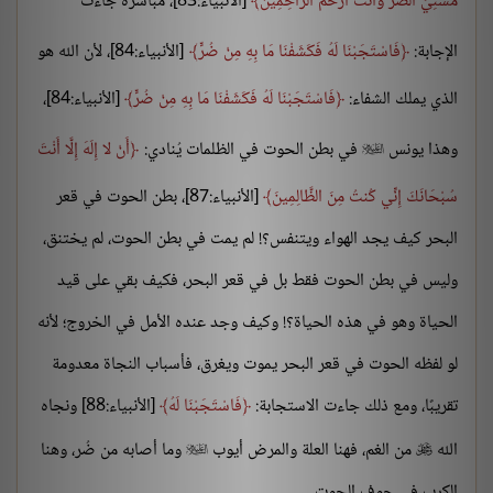
مَسَّنِيَ الضُّرُّ وَأَنْتَ أَرْحَمُ الرَّاحِمِينَ
[الأنبياء:83]، مُباشرة جاءت
الإجابة:
فَاسْتَجَبْنَا لَهُ فَكَشَفْنَا مَا بِهِ مِنْ ضُرٍّ
[الأنبياء:84]، لأن الله هو
الذي يملك الشفاء:
فَاسْتَجَبْنَا لَهُ فَكَشَفْنَا مَا بِهِ مِنْ ضُرٍّ
[الأنبياء:84]،
وهذا يونس
في بطن الحوت في الظلمات يُنادي:
أَنْ لا إِلَهَ إِلَّا أَنْتَ

سُبْحَانَكَ إِنِّي كُنتُ مِنَ الظَّالِمِينَ
[الأنبياء:87]، بطن الحوت في قعر
البحر كيف يجد الهواء ويتنفس؟! لم يمت في بطن الحوت، لم يختنق،
وليس في بطن الحوت فقط بل في قعر البحر، فكيف بقي على قيد
الحياة وهو في هذه الحياة؟! وكيف وجد عنده الأمل في الخروج؛ لأنه
لو لفظه الحوت في قعر البحر يموت ويغرق، فأسباب النجاة معدومة
تقريبًا، ومع ذلك جاءت الاستجابة:
فَاسْتَجَبْنَا لَهُ
[الأنبياء:88] ونجاه
الله
من الغم، فهنا العلة والمرض أيوب
وما أصابه من ضُر، وهنا


الكرب في جوف الحوت.