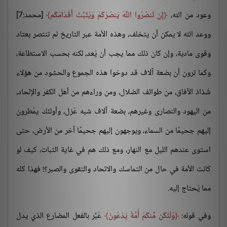
وعود من الله،
إِن تَنصُرُوا اللَّهَ يَنصُرْكُمْ وَيُثَبِّتْ أَقْدَامَكُم
[محمد:7]
ووعد الله لا يمكن أن يتخلف، وهذه الأمة عبر التاريخ لم تنتصر بعتاد
وقوى مادية، وإن كان ذلك مما يجب أن يُعد، لكنه بحسب الاستطاعة،
وكما ترون أن بضعة آلاف قد دوخوا هذه الجموع والحشود من هؤلاء
شُذاذ الآفاق، من طوائف الضلال، ومن وراءهم من أهل الكفر والإلحاد،
من اليهود والنصارى وغيرهم، بضعة آلاف شبه عُزل، وأولئك يمُطرون
إليهم جحيمًا من السماء، ويوجهون إليهم جحيمًا آخر من الأرض، حتى
استوى عندهم الليل مع النهار، ومع ذلك هم في غاية الثبات، كيف لو
كانت الأمة في حال من التماسك والاتحاد والتقوى والصبر؟! فهذا كله
مما يُحتاج إليه.
وفي قوله:
وَلْتَكُن مِّنكُمْ أُمَّةٌ يَدْعُونَ
عُبَّر بالفعل المضارع الذي يدل