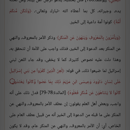
اتَّبَعَنِي
[يوسف:108] فكل بحسبه، يدعو الرجل أهل بيته، ومن تحته
يده، وجيرانه، كل بما أعطاه الله -تبارك وتعالى-،
وَلْتَكُن مِّنكُمْ
أُمَّةٌ
كونوا أمة داعية إلى الخير.
وَيَأْمُرُونَ بِالْمَعْرُوفِ وَيَنْهَوْنَ عَنِ الْمُنكَرِ
وذكر الأمر بالمعروف، والنهي
عن المنكر بعد الدعوة إلى الخير، فذلك واجب على الأمة أن تتحقق به،
وهذا دلت عليه نصوص كثيرة، كما لا يخفى، وقد جاء اللعن لبني
إسرائيل لما ضيعوا ذلك، في قوله:
لُعِنَ الَّذِينَ كَفَرُواْ مِن بَنِي إِسْرَائِيلَ
عَلَى لِسَانِ دَاوُودَ وَعِيسَى ابْنِ مَرْيَمَ ذَلِكَ بِمَا عَصَوا وَّكَانُواْ يَعْتَدُون
۝
كَانُواْ لاَ يَتَنَاهَوْنَ عَن مُّنكَرٍ فَعَلُوهُ
[المائدة:78-79] فدل ذلك على أنه
واجب، وبعض أهل العلم يقولون: إن عطف الأمر بالمعروف، والنهي عن
المنكر على ما قبله من الدعوة إلى الخير أنه من قبيل عطف العام على
الخاص، أي: أن الأمر بالمعروف، والنهي عن المنكر عام، وقد لا يكون