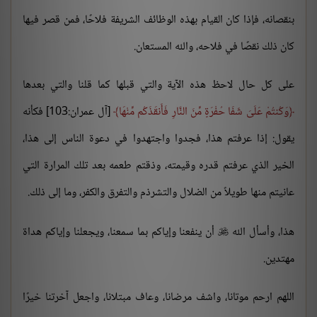
بنقصانه، فإذا كان القيام بهذه الوظائف الشريفة فلاحًا، فمن قصر فيها
كان ذلك نقصًا في فلاحه، والله المستعان.
على كل حال لاحظ هذه الآية والتي قبلها كما قلنا والتي بعدها
وَكُنتُمْ عَلَىَ شَفَا حُفْرَةٍ مِّنَ النَّارِ فَأَنقَذَكُم مِّنْهَا
[آل عمران:103] فكأنه
يقول: إذا عرفتم هذا، فجدوا واجتهدوا في دعوة الناس إلى هذا،
الخير الذي عرفتم قدره وقيمته، وذقتم طعمه بعد تلك المرارة التي
عانيتم منها طويلاً من الضلال والتشرذم والتفرق والكفر، وما إلى ذلك.
هذا، وأسأل الله
أن ينفعنا وإياكم بما سمعنا، ويجعلنا وإياكم هداة

مهتدين.
اللهم ارحم موتانا، واشف مرضانا، وعاف مبتلانا، واجعل آخرتنا خيرًا