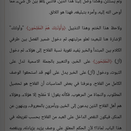
ولم يستثن، وهكذا وصل إلينا هذا الدين، فالنبي ﷺ بيّن كل شيء، مما
أوحى الله إليه، وأمره بتبليغه، فهذا هو اللائق.
ولاحظ هذا الختم وهذا التذييل
وَأُوْلَـئِكَ هُمُ الْمُفْلِحُون
"وأولئك"
الإشارة هنا للبعيد؛ لعلو مرتبتهم، ثم دخول ضمير الفصل بين طرفي
الكلام بين المبتدأ والخبر يُفيد تقوية نسبة الفلاح إلى هؤلاء، ثم دخول
(أل)
الْمُفْلِحُون
على الخبر، والتعبير بالجملة الاسمية تدل على
الثبوت، ودخول (أل) على الخبر يدل على أنهم قد استحقوا الوصف
الكامل من الفلاح، وعرفنا في بعض المناسبات أن الفلاح هو تحصيل
المطلوب، والنجاة من المرهوب، فكأنه يقول: لا مُفلح إلا هؤلاء، وهؤلاء
هم أهل الفلاح الذين يدعون إلى الخير، ويأمرون بالمعروف، وينهون عن
المنكر، فيكون النقص الداخل على العبد من الفلاح بحسب تفريطه في
هذا الباب، لماذا؟ لأن الحكم المعلق على وصف يزيد بزيادته، وينقصه