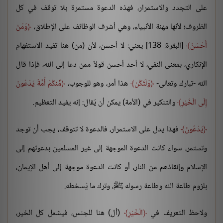
على التجدد والاستمرار، فهذه الدعوة مستمرة بلا توقف في كل
الظروف؛ لأنها مهنة الأنبياء، وهي أشرف الوظائف على الإطلاق،
وَمَنْ
أَحْسَنُ
[البقرة: 138] يعني: لا أحسن، لأن (من) هنا تفيد الاستفهام
الإنكاري، بمعنى النفي، لا أحد أحسن قولاً ممن دعا إلى الله، فإذا قال
الله -تبارك وتعالى-
وَلْتَكُن
هذا أمر، وهو للوجوب،
مِّنكُمْ أُمَّةٌ يَدْعُونَ
إِلَى الْخَيْرِ
والتنكير في (الأمة) يمكن أن يُقال: إنه يفيد التعظيم.
يَدْعُونَ
فهذا يدل على الاستمرار، فالدعوة لا تتوقف، يجب أن توجد
وتستمر، سواء كانت الدعوة الموجهة إلى غير المسلمين بدعوتهم إلى
الإسلام وإنقاذهم من النار، أو كانت الدعوة موجهة إلى أهل الإيمان،
بلزوم طاعة الله وطاعة رسوله ﷺ، وترك ما يُسخطه.
ولاحظ التعريف في
الْخَيْرِ
(أل) هنا للجنس، فيشمل كل الخير،