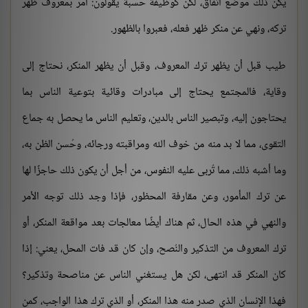
يكن ذلك موضع اتفاق، لكن كوظيفة حسبة يقولون: أمر بمعروف ظهر
تركه، ونهي عن منكر ظهر فعله، فعبروا بالظهور.
طيب قبل أن يظهر ترك المعروف، وقبل أن يظهر المنكر، نحتاج إلى
وقاية، فالمجتمع يحتاج إلى مبادرات وقائية بتوعية الناس بما
يحتاجون إليه، وتبصير الناس بالدين، وتعليم الناس ما يحصل به جماع
التقوى، مما لا بد منه من خوف الله ومراقبته ورجائه، وحُسن الظن به،
وما أشبه ذلك، مما تُربى عليه النفوس، من أجل أن يكون ذلك حاجزًا لها
عن ترك المأمور، وعن مقارفة المحظور، فإذا وجد ذلك توجه الأمر
والنهي في هذه الحال، ثم هناك أيضًا معالجات بعد مواقعة المنكر، أو
ترك المعروف من التذكير والنُصح، وإن كان قد فات المحل، يعني: إذا
كان المنكر قد انتهى، لكن هل يستغني الناس عن مناصحة وتذكير؟
فهذا الإنسان الذي صدر منه هذا المنكر، أو الذي ترك هذا الواجب، كمن