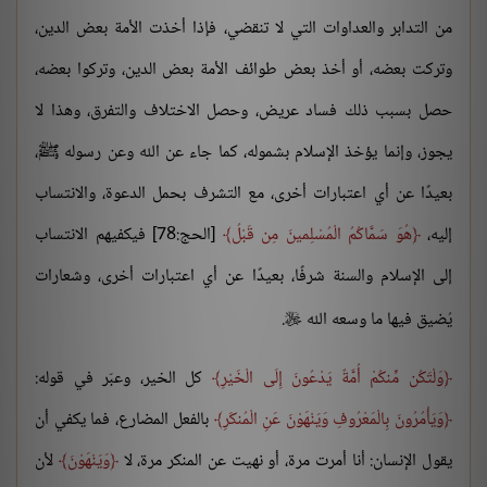
من التدابر والعداوات التي لا تنقضي، فإذا أخذت الأمة بعض الدين،
وتركت بعضه، أو أخذ بعض طوائف الأمة بعض الدين، وتركوا بعضه،
حصل بسبب ذلك فساد عريض، وحصل الاختلاف والتفرق، وهذا لا
يجوز، وإنما يؤخذ الإسلام بشموله، كما جاء عن الله وعن رسوله ﷺ،
بعيدًا عن أي اعتبارات أخرى، مع التشرف بحمل الدعوة، والانتساب
إليه،
هُوَ سَمَّاكُمُ الْمُسْلِمينَ مِن قَبْلُ
[الحج:78] فيكفيهم الانتساب
إلى الإسلام والسنة شرفًا، بعيدًا عن أي اعتبارات أخرى، وشعارات
يُضيق فيها ما وسعه الله
.

وَلْتَكُن مِّنكُمْ أُمَّةٌ يَدْعُونَ إِلَى الْخَيْرِ
كل الخير، وعبّر في قوله:
وَيَأْمُرُونَ بِالْمَعْرُوفِ وَيَنْهَوْنَ عَنِ الْمُنكَرِ
بالفعل المضارع، فما يكفي أن
يقول الإنسان: أنا أمرت مرة، أو نهيت عن المنكر مرة، لا
وَيَنْهَوْنَ
لأن