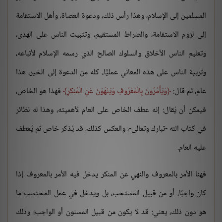
المسلمين إلى الإسلام، وهذا رأس ذلك، ودعوة العصاة، وأهل الاستقامة
إلى لزوم الاستقامة، والصراط المستقيم، وتثبيت الناس على الهدى،
وتعليم الناس الأخلاق والسلوك الصالح الذي رسمه الإسلام لأتباعه،
وتربية الناس على هذه المعاني عمليًّا، كله من الدعوة إلى الخير، هذا
عام، ثم قال:
وَيَأْمُرُونَ بِالْمَعْرُوفِ وَيَنْهَوْنَ عَنِ الْمُنكَرِ
فهذا هو الخاص،
فيمكن أن يُقال: إنه عطف الخاص على العام لأهميته، وهذا له نظائر
في كتاب الله -تبارك وتعالى-، والعكس كذلك، قد يُذكر خاص ثم يُعطف
عليه العام.
فهنا الأمر بالمعروف والنهي عن المنكر يدخل فيه الأمر بالمعروف إذا
كان واجبًا، أو من قبيل المستحب، بل ويدخل في عمل المحتسب ما
هو دون ذلك، يعني: قد لا يكون من قبيل المسنون أو الواجب؛ وذلك