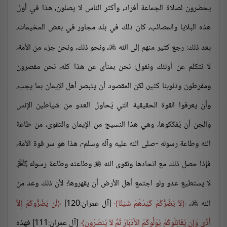
يحضرون لصلاة الجماعة أفراد، وأكثر الناس لا يصلون، هذا في أول
هذه البلايا والمصائب، كان ذلك في بلد مجاور في بعض المخيمات،
بعد ذلك: رجع كثير منهم إلى الله
، ونحو ذلك، ونحن جزء من الأمة،

لا نتكلم عن أولئك ونقول: نحن بمنأى عن هذا كله، نحن مقصرون
ومفرطون وذنوبنا كثير، لكن المقصود أن يتبصر أهل الإيمان بما يجب،
وأن يعرفوا القوة الحقيقية التي يُحاول العدو من شياطين الإنس
والجن أن يُفككوها، وهي هذا النسيج من الإيمان والتقوى، من طاعة
الله وطاعة رسوله -صلى الله عليه وآله وسلم-، هذا هو سر قوة الأمة،
فإذا حصل ذلك مع اتحادها وتقوى الله
وطاعته وطاعة رسوله ﷺ،

لا يستطيع عدو ولو اجتمع أهل الأرض أن يقهروها؛ لأن ذلك وعد من
الله
،
لاَ يَضُرُّكُمْ كَيْدُهُمْ شَيْئًا
[آل عمران:120]
لَن يَضُرُّوكُمْ إِلاَّ

أَذًى وَإِن يُقَاتِلُوكُمْ يُوَلُّوكُمُ الأَدُبَارَ ثُمَّ لاَ يُنصَرُون
[آل عمران:111] فهذه