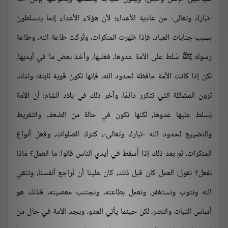
-تبارك وتعالى- من عادية الأعداء؛ لأن هؤلاء الأعداء إنما يتسلطون
بسبب جنايات العباد، فإذا ظهرت المنكرات، وتُركت طاعة الله، وطاعة
رسوله ﷺ سُلط على الأمة عدوها، فغلبها، وأخذ بعض ما في أيديها،
لكن إذا كانت الأمة حافظة لحدود الله، فإنها تكون قوية ثابتة؛ ولذلك
ترون المشكلة التي تتكرر دائمًا، وآخر ذلك في بلاد الشام: أن الأمة
يُسلط عليها عدوها، لكنها تكون في حالة من الضعف والتفريط
والتضييع لحدود الله -تبارك وتعالى-، كترك الصلوات، وفعل أنواع
المنكرات، ثم بعد ذلك إذا أُسقط في أيدي الناس قالوا: ما العمل؟ ماذا
نفعل؟ نقول: العمل كان قبل ذلك، كان علينا أن نُراجع أنفسنا، ونتقي
الله ونتوب ونستغفر، ونعمل بطاعته، ونجتنب معصيته، فذلك هو
أساس الثبات والنصر، لكن حينما يأتي العدو، ويجد الأمة في حال من