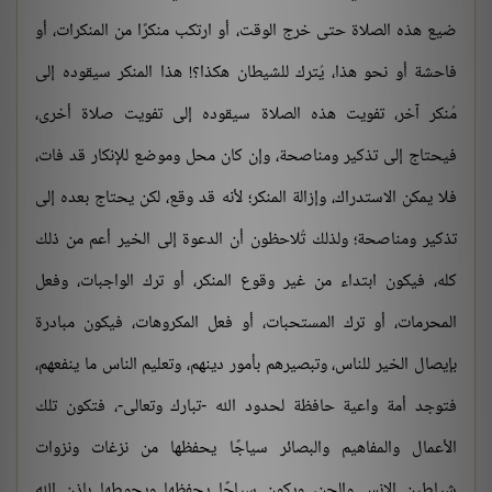
ضيع هذه الصلاة حتى خرج الوقت، أو ارتكب منكرًا من المنكرات، أو
فاحشة أو نحو هذا، يُترك للشيطان هكذا؟! هذا المنكر سيقوده إلى
مُنكر آخر، تفويت هذه الصلاة سيقوده إلى تفويت صلاة أخرى،
فيحتاج إلى تذكير ومناصحة، وإن كان محل وموضع للإنكار قد فات،
فلا يمكن الاستدراك، وإزالة المنكر؛ لأنه قد وقع، لكن يحتاج بعده إلى
تذكير ومناصحة؛ ولذلك تُلاحظون أن الدعوة إلى الخير أعم من ذلك
كله، فيكون ابتداء من غير وقوع المنكر، أو ترك الواجبات، وفعل
المحرمات، أو ترك المستحبات، أو فعل المكروهات، فيكون مبادرة
بإيصال الخير للناس، وتبصيرهم بأمور دينهم، وتعليم الناس ما ينفعهم،
فتوجد أمة واعية حافظة لحدود الله -تبارك وتعالى-، فتكون تلك
الأعمال والمفاهيم والبصائر سياجًا يحفظها من نزغات ونزوات
شياطين الإنس والجن، ويكون سياجًا يحفظها ويحوطها بإذن الله