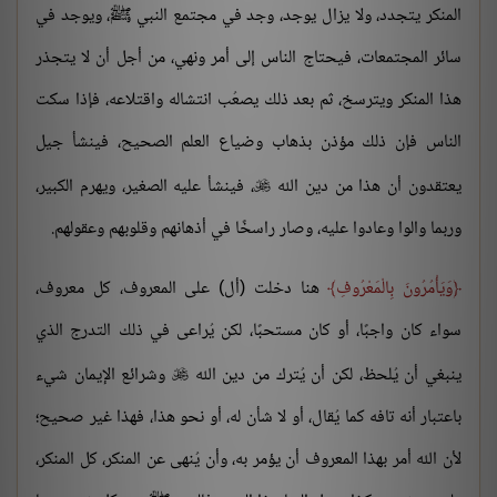
المنكر يتجدد، ولا يزال يوجد، وجد في مجتمع النبي ﷺ، ويوجد في
سائر المجتمعات، فيحتاج الناس إلى أمر ونهي، من أجل أن لا يتجذر
هذا المنكر ويترسخ، ثم بعد ذلك يصعُب انتشاله واقتلاعه، فإذا سكت
الناس فإن ذلك مؤذن بذهاب وضياع العلم الصحيح، فينشأ جيل
يعتقدون أن هذا من دين الله
، فينشأ عليه الصغير، ويهرم الكبير،

وربما والوا وعادوا عليه، وصار راسخًا في أذهانهم وقلوبهم وعقولهم.
وَيَأْمُرُونَ بِالْمَعْرُوفِ
هنا دخلت (أل) على المعروف، كل معروف،
سواء كان واجبًا، أو كان مستحبًا، لكن يُراعى في ذلك التدرج الذي
ينبغي أن يُلحظ، لكن أن يُترك من دين الله
وشرائع الإيمان شيء

باعتبار أنه تافه كما يُقال، أو لا شأن له، أو نحو هذا، فهذا غير صحيح؛
لأن الله أمر بهذا المعروف أن يؤمر به، وأن يُنهى عن المنكر، كل المنكر،