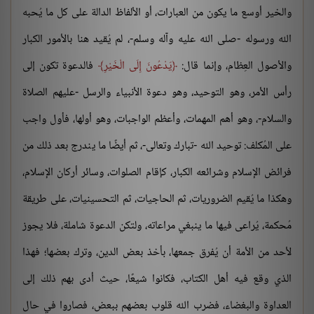
والخير أوسع ما يكون من العبارات، أو الألفاظ الدالة على كل ما يُحبه
الله ورسوله -صلى الله عليه وآله وسلم-، لم يُقيد هنا بالأمور الكبار
والأصول العِظام، وإنما قال:
يَدْعُونَ إِلَى الْخَيْرِ
فالدعوة تكون إلى
رأس الأمر، وهو التوحيد، وهو دعوة الأنبياء والرسل -عليهم الصلاة
والسلام-، وهو أهم المهمات، وأعظم الواجبات، وهو أولها، فأول واجب
على المُكلف: توحيد الله -تبارك وتعالى-، ثم أيضًا ما يندرج بعد ذلك من
فرائض الإسلام وشرائعه الكبار، كإقام الصلوات، وسائر أركان الإسلام،
وهكذا ما يُقيم الضروريات، ثم الحاجيات، ثم التحسينيات، على طريقة
مُحكمة، يُراعى فيها ما ينبغي مراعاته، ولتكن الدعوة شاملة، فلا يجوز
لأحد من الأمة أن يُفرق جمعها، بأخذ بعض الدين، وترك بعضها؛ فهذا
الذي وقع فيه أهل الكتاب، فكانوا شيعًا، حيث أدى بهم ذلك إلى
العداوة والبغضاء، فضرب الله قلوب بعضهم ببعض، فصاروا في حال