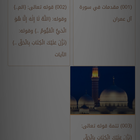
(001) مقدمات في سورة
(002) قوله تعالى: {الم..}
آل عمران
وقوله: {اللَّهُ لَا إِلَٰهَ إِلَّا هُوَ
الْحَيُّ الْقَيُّومُ ..} وقوله:
{نَزَّلَ عَلَيْكَ الْكِتَابَ بِالْحَقِّ ..}
الآيات
(003) تتمة قوله تعالى:
{نَزَّلَ عَلَيْكَ الْكِتَابَ بِالْحَقِّ