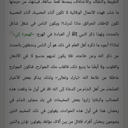
التفريط والتفكك والاختلاف، يجدها لقمة سائغة، فينتهك من حرمتها
ما شاء، فهذه الأعمال الوقائية لا تكون أثناء المصيبة، أثناء المصيبة
تكون كإطفاء الحرائق، ماذا تُدرك؟! ويكون الناس في شغل شاغل
[1]
بالحدث؛ ولهذا ذكر النبي ﷺ أن العبادة في الهرج:
كهجرة إليّ
لماذا؟ أجود ما ذكره أهل العلم في ذلك هو أن الناس ينشغلون بالحدث
عن ذكر الله وعن طاعته، فلا يكون لديهم متسع لا في الأذهان
والقلوب، ولا أيضًا ما يتبع ذلك، فالقلب ملك الجوارح، فتكون الجوارح
عاطلة عن طاعة الله -تبارك وتعالى-؛ ولذلك يذكر بعض الأخيار
الصلحاء من أهل الشام من الدعاة إلى الله
في أول ما وقعت هذه

المصائب والبلايا زاروا بعض المخيمات في بلد مجاور للشام في
رمضان، هذا في أول هذه الحوادث، يقولون في ذلك المخيم الذين
يصومون رمضان أفراد قلائل من بين آلاف مؤلفة، يقولون: نؤذن والذين