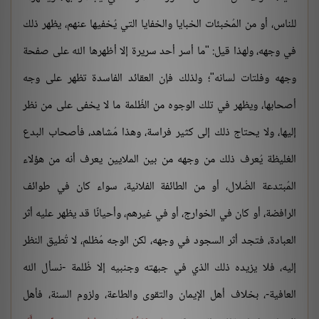
للناس، أو من المُخبئات الخبايا والخفايا التي يُخفيها عنهم، يظهر ذلك
في وجهه، ولهذا قيل: "ما أسر أحد سريرة إلا أظهرها الله على صفحة
وجهه وفلتات لسانه"؛ ولذلك فإن العقائد الفاسدة تظهر على وجه
أصحابها، ويظهر في تلك الوجوه من الظُلمة ما لا يخفى على من نظر
إليها، ولا يحتاج ذلك إلى كثير فراسة، وهذا مُشاهد، فأصحاب البدع
الغليظة يُعرف ذلك من وجهه من بين الملايين يعرف أنه من هؤلاء
المُبتدعة الضُلال، أو من الطائفة الفلانية، سواء كان في طوائف
الرافضة، أو كان في الخوارج، أو في غيرهم، وأحيانًا قد يظهر عليه أثر
العبادة، فتجد أثر السجود في وجهه، لكن الوجه مُظلم، لا تُطيق النظر
إليه، فلا يزيده ذلك الذي في جبهته وجنبيه إلا ظُلمة -نسأل الله
العافية-، بخلاف أهل الإيمان والتقوى والطاعة، ولزوم السنة، فأهل