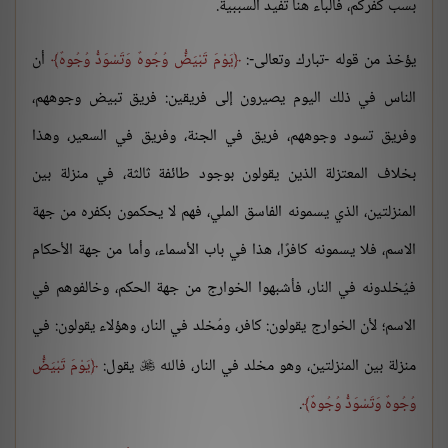
بسب كفركم، فالباء هنا تفيد السببية.
يؤخذ من قوله -تبارك وتعالى-:
يَوْمَ تَبْيَضُّ وُجُوهٌ وَتَسْوَدُّ وُجُوهٌ
أن
الناس في ذلك اليوم يصيرون إلى فريقين: فريق تبيض وجوههم،
وفريق تسود وجوههم، فريق في الجنة، وفريق في السعير، وهذا
بخلاف المعتزلة الذين يقولون بوجود طائفة ثالثة، في منزلة بين
المنزلتين، الذي يسمونه الفاسق الملي، فهم لا يحكمون بكفره من جهة
الاسم، فلا يسمونه كافرًا، هذا في باب الأسماء، وأما من جهة الأحكام
فيُخلدونه في النار، فأشبهوا الخوارج من جهة الحكم، وخالفوهم في
الاسم؛ لأن الخوارج يقولون: كافر، ومُخلد في النار، وهؤلاء يقولون: في
منزلة بين المنزلتين، وهو مخلد في النار، فالله
يقول:
يَوْمَ تَبْيَضُّ

وُجُوهٌ وَتَسْوَدُّ وُجُوهٌ
.