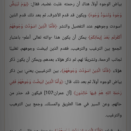
بياض الوجوه أولاً، هناك أن رحمته غلبت غضبه، فقال:
يَوْمَ تَبْيَضُّ
وُجُوهٌ وَتَسْوَدُّ وُجُوهٌ
ويكون قد قدم الأشرف، ثم بعد ذلك قدم الذين
اسودت وجوههم عند التفصيل والنشر
فَأَمَّا الَّذِينَ اسْوَدَّتْ وُجُوهُهُمْ
أَكَفَرْتُم بَعْدَ إِيمَانِكُمْ
يمكن أن يكون هذا -والله تعالى أعلم- باعتبار
الجمع بين الترغيب والترهيب، فقدم الذين ابيضت وجوههم، تغليبًا
لجانب الرحمة، وتشريفًا لهم، ثم ذكر هؤلاء بعدهم، ويمكن أن يكون ذُكر
هؤلاء
فَأَمَّا الَّذِينَ اسْوَدَّتْ وُجُوهُهُمْ
، بين الترغيبين، يعني: بين ذكر
بياض الوجوه أولاً، ثم بعد ذلك قال:
وَأَمَّا الَّذِينَ ابْيَضَّتْ وُجُوهُهُمْ فَفِي
رَحْمَةِ اللّهِ هُمْ فِيهَا خَالِدُون
[آل عمران:107] فيكون قد حذر من
حالهم، وعن السير في هذا الطريق والمسلك، وجمع بين الترهيب
والترغيب.