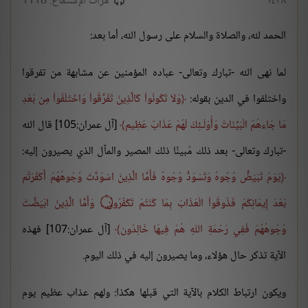
١٤٣٨
مرات الإستماع: 1118
الحمد لله، والصلاة والسلام على رسول الله، أما بعد:
لما نهى الله -تبارك وتعالى- عباده المؤمنين عن مشابهة من تفرقوا
واختلفوا في الدين بقوله:
وَلاَ تَكُونُواْ كَالَّذِينَ تَفَرَّقُواْ وَاخْتَلَفُواْ مِن بَعْدِ
مَا جَاءهُمُ الْبَيِّنَاتُ وَأُوْلَـئِكَ لَهُمْ عَذَابٌ عَظِيم
[آل عمران:105] قال الله
-تبارك وتعالى- بعد ذلك مُبينًا ذلك المصير والمآل الذي يصيرون إليه:
يَوْمَ تَبْيَضُّ وُجُوهٌ وَتَسْوَدُّ وُجُوهٌ فَأَمَّا الَّذِينَ اسْوَدَّتْ وُجُوهُهُمْ أَكَفَرْتُم
بَعْدَ إِيمَانِكُمْ فَذُوقُواْ الْعَذَابَ بِمَا كُنْتُمْ تَكْفُرُون
۝
وَأَمَّا الَّذِينَ ابْيَضَّتْ
وُجُوهُهُمْ فَفِي رَحْمَةِ اللّهِ هُمْ فِيهَا خَالِدُون
[آل عمران:107] فهذه
الآية تذكر حال هؤلاء، وما يصيرون إليه في ذلك اليوم.
ويكون ارتباط الكلام بالآية التي قبلها هكذا: ولهم عذاب عظيم يوم