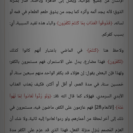
الإنسان من جميع جوانبه، ويصل إلى ظاهره وباطنه، صار بمنزلة
الذوق؛ لأنه يجد ألمه وأثره كما يجد من يذوق طعم الطعام في فمه أو
لسانه،
فَذُوقُواْ الْعَذَابَ بِمَا كُنْتُمْ تَكْفُرُون
والباء هذه تفيد السببية، أي:
بسبب كفركم.
ولاحظ هنا
كُنْتُمْ
في الماضي باعتبار أنهم كانوا كذلك
تَكْفُرُون
فهذا مضارع، يدل على الاستمرار، فهم مستمرون بالكفر؛
ولهذا فإن البعض يقول: إن هؤلاء قد يكفر الواحد منهم سبعين سنة، أو
خمسين سنة، في مدة العمر، أو أقل أو أكثر، فكيف يُعذب العذاب
الأبدي السرمدي، فهؤلاء كما قال الله
:
وَلَوْ رُدُّواْ لَعَادُواْ لِمَا نُهُواْ

عَنْهُ
[الأنعام:28] فهم عازمون على الكفر، ماضون فيه، مستمرون في
ذلك إلى آخر لحظة من أعمارهم، ولو ردوا لعادوا إليه ثانية، ولا شك أن
العزم المُصمم يُنزل منزلة الفعل، فهذا الذي قد عزم على الكفر مدة