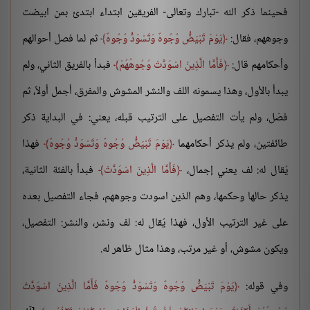
فحينما ذكر الله -تبارك وتعالى- الفريقين ابتداء ابتدئ بمن ابيضت
وجوههم، فقال:
يَوْمَ تَبْيَضُّ وُجُوهٌ وَتَسْوَدُّ وُجُوهٌ
ثم لما فصل أحوالهم
وأحكامهم قال:
فَأَمَّا الَّذِينَ اسْوَدَّتْ وُجُوهُهُمْ
فبدأ بالفريق الثاني، ولم
يبدأ بالأول، وهذا يسمونه اللف والنشر المشوش والمفرق، أجمل أولاً، ثم
فصّل، ولم يأت التفصيل على الترتيب قبله، يعني: في البداية ذكر
طائفتين، ولم يذكر أحكامهما
يَوْمَ تَبْيَضُّ وُجُوهٌ وَتَسْوَدُّ وُجُوهٌ
فهذا
يُقال له: لف يعني إجمال،
فَأَمَّا الَّذِينَ اسْوَدَّتْ
فبدأ بالفئة الثانية،
يذكر حالها وحكمها، وهم الذين اسودت وجوههم، فجاء التفصيل بعده
على غير الترتيب الأول، فهذا يُقال له: لف ونشر، والنشر: التفصيل،
ويكون مشوش، أو غير مرتب، وهذا مثال ظاهر له.
وفي قوله:
يَوْمَ تَبْيَضُّ وُجُوهٌ وَتَسْوَدُّ وُجُوهٌ فَأَمَّا الَّذِينَ اسْوَدَّتْ