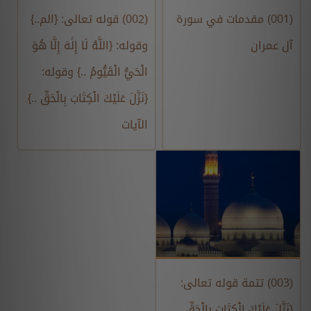
(001) مقدمات في سورة
(002) قوله تعالى: {الم..}
آل عمران
وقوله: {اللَّهُ لَا إِلَٰهَ إِلَّا هُوَ
الْحَيُّ الْقَيُّومُ ..} وقوله:
{نَزَّلَ عَلَيْكَ الْكِتَابَ بِالْحَقِّ ..}
الآيات
(003) تتمة قوله تعالى:
{نَزَّلَ عَلَيْكَ الْكِتَابَ بِالْحَقِّ