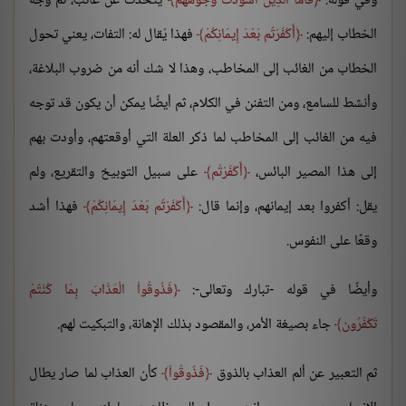
وفي قوله:
فَأَمَّا الَّذِينَ اسْوَدَّتْ وُجُوهُهُمْ
يتحدث عن غائب، ثم وجه
الخطاب إليهم:
أَكَفَرْتُم بَعْدَ إِيمَانِكُمْ
فهذا يُقال له: التفات، يعني تحول
الخطاب من الغائب إلى المخاطب، وهذا لا شك أنه من ضروب البلاغة،
وأنشط للسامع، ومن التفنن في الكلام، ثم أيضًا يمكن أن يكون قد توجه
فيه من الغائب إلى المخاطب لما ذكر العلة التي أوقعتهم، وأودت بهم
إلى هذا المصير البائس،
أَكَفَرْتُم
على سبيل التوبيخ والتقريع، ولم
يقل: أكفروا بعد إيمانهم، وإنما قال:
أَكَفَرْتُم بَعْدَ إِيمَانِكُمْ
فهذا أشد
وقعًا على النفوس.
وأيضًا في قوله -تبارك وتعالى-:
فَذُوقُواْ الْعَذَابَ بِمَا كُنْتُمْ
تَكْفُرُون
جاء بصيغة الأمر، والمقصود بذلك الإهانة، والتبكيت لهم.
ثم التعبير عن ألم العذاب بالذوق
فَذُوقُواْ
كأن العذاب لما صار يطال