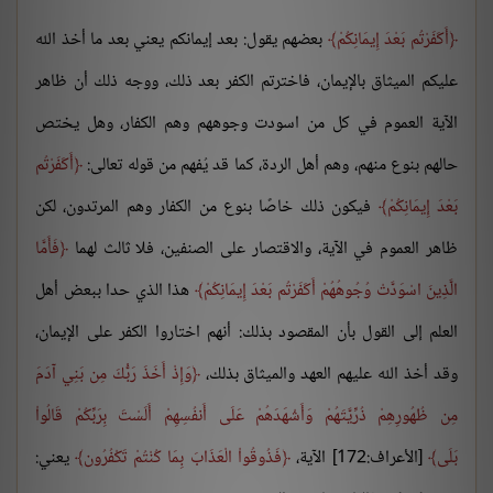
أَكَفَرْتُم بَعْدَ إِيمَانِكُمْ
بعضهم يقول: بعد إيمانكم يعني بعد ما أخذ الله
عليكم الميثاق بالإيمان، فاخترتم الكفر بعد ذلك، ووجه ذلك أن ظاهر
الآية العموم في كل من اسودت وجوههم وهم الكفار، وهل يختص
حالهم بنوع منهم، وهم أهل الردة، كما قد يُفهم من قوله تعالى:
أَكَفَرْتُم
بَعْدَ إِيمَانِكُمْ
فيكون ذلك خاصًا بنوع من الكفار وهم المرتدون، لكن
ظاهر العموم في الآية، والاقتصار على الصنفين، فلا ثالث لهما
فَأَمَّا
الَّذِينَ اسْوَدَّتْ وُجُوهُهُمْ أَكَفَرْتُم بَعْدَ إِيمَانِكُمْ
هذا الذي حدا ببعض أهل
العلم إلى القول بأن المقصود بذلك: أنهم اختاروا الكفر على الإيمان،
وقد أخذ الله عليهم العهد والميثاق بذلك،
وَإِذْ أَخَذَ رَبُّكَ مِن بَنِي آدَمَ
مِن ظُهُورِهِمْ ذُرِّيَّتَهُمْ وَأَشْهَدَهُمْ عَلَى أَنفُسِهِمْ أَلَسْتَ بِرَبِّكُمْ قَالُواْ
بَلَى
[الأعراف:172] الآية،
فَذُوقُواْ الْعَذَابَ بِمَا كُنْتُمْ تَكْفُرُون
يعني: