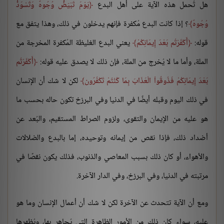
هل تُحمل هذه الآية على أهل البدع
يَوْمَ تَبْيَضُّ وُجُوهٌ وَتَسْوَدُّ
وُجُوهٌ
؟ إذا كانت البدع مُكفرة فإنهم يدخلون في ذلك، وهذا يتفق مع
قوله:
أَكَفَرْتُم بَعْدَ إِيمَانِكُمْ
يعني البدع الغليظة المُكفرة المخرجة من
الملة، وأما ما لا يُخرج من الملة، فإن ذلك لا يصدق عليه قوله:
أَكَفَرْتُم
بَعْدَ إِيمَانِكُمْ فَذُوقُواْ الْعَذَابَ بِمَا كُنْتُمْ تَكْفُرُون
لكن لا شك أن الإنسان
في ذلك اليوم وقبله أيضًا في الدنيا وفي البرزخ تكون حاله بحسب ما
هو عليه من الإيمان والتقوى، ولزوم الصراط المستقيم، والبُعد عن
أضداد ذلك، فإذا نقص من إيمانه وتوحيده، إما بالبدع والضلالات
والأهواء، أو كان ذلك بسبب المعاصي والذنوب، فذلك يكون نقصًا في
مرتبته في الدنيا، وفي البرزخ، وفي الدار الآخرة.
ومع أن الآية تتحدث عن الآخرة لكن لا شك أن أعمال الإنسان وما هو
عليه، سواء كان ذلك من الأمور الظاهرة التي يُجاهر بها، ويُظهرها