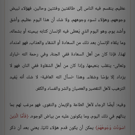
عظيم، ينقسم فيه الناس إلى طائفتين وفئتين وحالين، فهؤلاء تبيض
وجوههم، وهؤلاء تسود وجوههم، ولا شك أن هذا اليوم عظيم، وأشق
وأشد يوم، وهو اليوم الذي يُعطى فيه الإنسان كتابه بيمينه أو بشماله،
وما يلقاه الإنسان بعد ذلك من السعادة أو الشقاء والعذاب، فهو امتداد
لهذا، فإذا كان من أهل السعادة ففي الجنة، وفي رحمة الله -تبارك
وتعالى- يتقلب بنعيمها، وإذا كان من أهل الشقاوة ففي النار، فهو لا
يزداد إلا بؤسًا وشقاء، وهذا -نسأل الله العافية- لا شك أنه يُفيد
الترهيب لأهل التقصير والعصيان والشر والفساد والكفر.
وفيه: أيضًا الرجاء لأهل الطاعة والإيمان والتقوى، فهو مرغب لهم بما
ينالهم في ذلك اليوم، وما يكونون عليه من بياض الوجوه،
فَأَمَّا الَّذِينَ
اسْوَدَّتْ وُجُوهُهُمْ
يمكن أن يكون قدم هؤلاء ثانيًا، يعني بعد أن ذكر