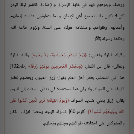
ووصف وجوههم فهم في غاية الإشراق والإضاءة، كالقمر ليلة البدر،
لكن لا يكون ذلك لجميع أهل الإيمان، وإنما يتفاوتون بتفاوت إيمانهم،
وأعمالهم، وتقواهم، واستقامة هؤلاء على السنة، ولزوم طاعة الله،
وطاعة رسوله ﷺ.
وقوله -تبارك وتعالى-:
يَوْمَ تَبْيَضُّ وُجُوهٌ وَتَسْوَدُّ وُجُوهٌ
والله -تبارك
وتعالى- قال عن الكفار:
وَنَحْشُرُ الْمُجْرِمِينَ يَوْمَئِذٍ زُرْقًا
[طه:102]
هذا في المحشر، بعض أهل العلم يقول: زُرق العيون، وبعضهم يُطلق
الزُرقة على السواد، ولا زال هذا مُستعملاً في بعض البيئات إلى اليوم،
يقال: أزرق يعني: شديد السواد،
وَيَوْمَ الْقِيَامَةِ تَرَى الَّذِينَ كَذَبُواْ عَلَى
اللَّهِ وُجُوهُهُم مُّسْوَدَّةٌ
[الزمر:60] فسواد الوجه يحصل لهؤلاء الكفار
والمشركين على اختلاف طوائفهم ومِللهم ونِحلهم.