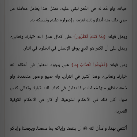
حياته، ولو مُد له في العُمر لبقي عليه، فمثل هذا يُعامل معاملة من
جرى ذلك منه أبدًا؛ وذلك لعزمه وإصراره عليه، وتمسكه به.
ويدل قوله:
بِمَا كُنْتُمْ تَكْفُرُون
على كمال عدل الله -تبارك وتعالى-،
ويدل على أن الكفر هو الذي يوقع الإنسان في الخلود في النار.
ودلّ قوله:
فَذُوقُواْ الْعَذَابَ بِمَا
على وجود التعليل في أحكام الله
-تبارك وتعالى-، وهذا كثير في القرآن، وله صيغ وصور متعددة، ولو
جُمعت لظهر منها مُجلدات، فالتعليل في كتاب الله -تبارك وتعالى-كثير،
سواء كان ذلك في الأحكام الشرعية، أو كان في الأحكام الكونية
القدرية.
أكتفي بهذا، وأسأل الله
أن ينفعنا وإياكم بما سمعنا، ويجعلنا وإياكم
