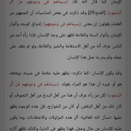
الإيمان كما قال الله
:
سِيمَاهُمْ فِي وُجُوهِهِم مِّنْ أَثَرِ

السُّجُودِ
[الفتح:29] وقد ذكرت في بعض المناسبات أن الجمهور من
العلماء يقولون: إن معنى
سِيمَاهُمْ فِي وُجُوهِهِم
إشراق الوجه، وأنوار
الإيمان، وأنوار السنة والطاعة تظهر على وجه الإنسان، فإذا رآه أحد من
الناس عرف أنه من أهل الاستقامة والخير والطاعة، ولو لم يقف على
عمله، ولم يدر ما عمل هذا الإنسان.
وقد يكون الإنسان -كما ذكرت- يظهر عليه علامة في جبينه، ويعتقد
هو أو غيره أن هذا هو المراد بقوله:
سِيمَاهُمْ فِي وُجُوهِهِم مِّنْ أَثَرِ
السُّجُودِ
لكن من رآه عرف أن هذا من أهل البدع، من أهل التصوف، أو
كان ذلك من أهل الرفض، أو كان من الخوارج، فإن هذه الوجوه يظهر
عليها -نسأل الله العافية- أثر هذه المزاولات والاعتقادات، وما يكون
عليه الإنسان من حال وعمل، فهذا يظهر في الدنيا، وكذلك تظهر آثاره