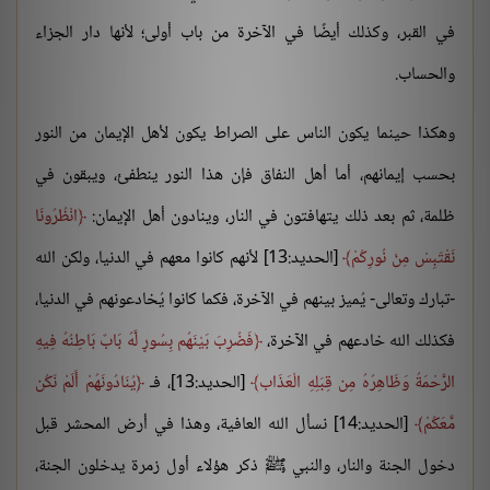
في القبر، وكذلك أيضًا في الآخرة من باب أولى؛ لأنها دار الجزاء
والحساب.
وهكذا حينما يكون الناس على الصراط يكون لأهل الإيمان من النور
بحسب إيمانهم، أما أهل النفاق فإن هذا النور ينطفئ، ويبقون في
ظلمة، ثم بعد ذلك يتهافتون في النار، وينادون أهل الإيمان:
انْظُرُونَا
نَقْتَبِسْ مِنْ نُورِكُمْ
[الحديد:13] لأنهم كانوا معهم في الدنيا، ولكن الله
-تبارك وتعالى- يُميز بينهم في الآخرة، فكما كانوا يُخادعونهم في الدنيا،
فكذلك الله خادعهم في الآخرة،
فَضُرِبَ بَيْنَهُم بِسُورٍ لَّهُ بَابٌ بَاطِنُهُ فِيهِ
الرَّحْمَةُ وَظَاهِرُهُ مِن قِبَلِهِ الْعَذَاب
[الحديد:13]، فـ
يُنَادُونَهُمْ أَلَمْ نَكُن
مَّعَكُمْ
[الحديد:14] نسأل الله العافية، وهذا في أرض المحشر قبل
دخول الجنة والنار، والنبي ﷺ ذكر هؤلاء أول زمرة يدخلون الجنة،