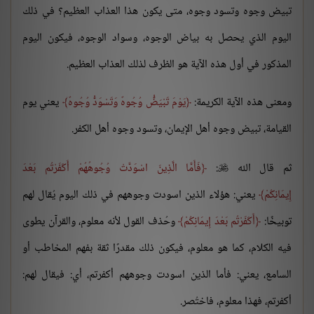
تبيض وجوه وتسود وجوه، متى يكون هذا العذاب العظيم؟ في ذلك
اليوم الذي يحصل به بياض الوجوه، وسواد الوجوه، فيكون اليوم
المذكور في أول هذه الآية هو الظرف لذلك العذاب العظيم.
ومعنى هذه الآية الكريمة:
يَوْمَ تَبْيَضُّ وُجُوهٌ وَتَسْوَدُّ وُجُوهٌ
يعني يوم
القيامة، تبيض وجوه أهل الإيمان، وتسود وجوه أهل الكفر.
ثم قال الله
:
فَأَمَّا الَّذِينَ اسْوَدَّتْ وُجُوهُهُمْ أَكَفَرْتُم بَعْدَ

إِيمَانِكُمْ
يعني: هؤلاء الذين اسودت وجوههم في ذلك اليوم يُقال لهم
توبيخًا:
أَكَفَرْتُم بَعْدَ إِيمَانِكُمْ
وحُذف القول لأنه معلوم، والقرآن يطوى
فيه الكلام، كما هو معلوم، فيكون ذلك مقدرًا ثقة بفهم المخاطب أو
السامع، يعني: فأما الذين اسودت وجوههم أكفرتم، أي: فيقال لهم:
أكفرتم، فهذا معلوم، فاختُصر.