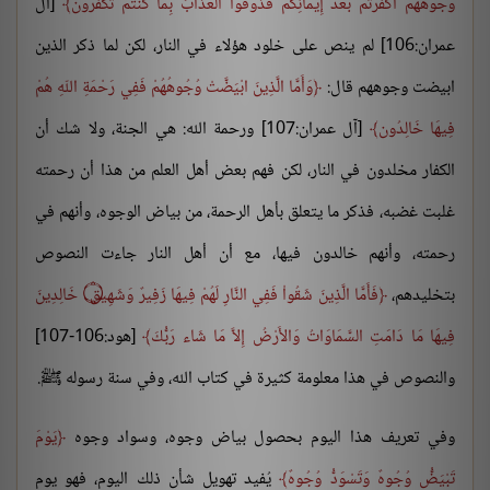
وُجُوهُهُمْ أَكَفَرْتُم بَعْدَ إِيمَانِكُمْ فَذُوقُواْ الْعَذَابَ بِمَا كُنْتُمْ تَكْفُرُون
[آل
عمران:106] لم ينص على خلود هؤلاء في النار، لكن لما ذكر الذين
ابيضت وجوههم قال:
وَأَمَّا الَّذِينَ ابْيَضَّتْ وُجُوهُهُمْ فَفِي رَحْمَةِ اللّهِ هُمْ
فِيهَا خَالِدُون
[آل عمران:107] ورحمة الله: هي الجنة، ولا شك أن
الكفار مخلدون في النار، لكن فهم بعض أهل العلم من هذا أن رحمته
غلبت غضبه، فذكر ما يتعلق بأهل الرحمة، من بياض الوجوه، وأنهم في
رحمته، وأنهم خالدون فيها، مع أن أهل النار جاءت النصوص
بتخليدهم،
فَأَمَّا الَّذِينَ شَقُواْ فَفِي النَّارِ لَهُمْ فِيهَا زَفِيرٌ وَشَهِيق
۝
خَالِدِينَ
فِيهَا مَا دَامَتِ السَّمَاوَاتُ وَالأَرْضُ إِلاَّ مَا شَاء رَبُّكَ
[هود:106-107]
والنصوص في هذا معلومة كثيرة في كتاب الله، وفي سنة رسوله ﷺ.
وفي تعريف هذا اليوم بحصول بياض وجوه، وسواد وجوه
يَوْمَ
تَبْيَضُّ وُجُوهٌ وَتَسْوَدُّ وُجُوهٌ
يُفيد تهويل شأن ذلك اليوم، فهو يوم