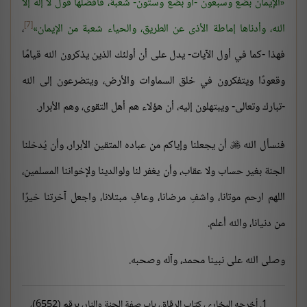
الإيمان بضع وسبعون -أو بضع وستون- شعبة، فأفضلها قول لا إله إلا
[7]
الله، وأدناها إماطة الأذى عن الطريق، والحياء شعبة من الإيمان
،
فهذا -كما في أول الآيات- يدل على أن أولئك الذين يذكرون الله قيامًا
وقعودًا ويتفكرون في خلق السماوات والأرض، ويتضرعون إلى الله
-تبارك وتعالى- ويبتهلون إليه، أن هؤلاء هم أهل التقوى، وهم الأبرار.
فنسأل الله
أن يجعلنا وإياكم من عباده المتقين الأبرار، وأن يُدخلنا

الجنة بغير حساب ولا عقاب، وأن يغفر لنا ولوالدينا ولإخواننا المسلمين،
اللهم ارحم موتانا، واشفِ مرضانا، وعافِ مبتلانا، واجعل آخرتنا خيرًا
من دنيانا، والله أعلم.
وصلى الله على نبينا محمد، وآله وصحبه.
أخرجه البخاري، كتاب الرقاق، باب صفة الجنة والنار، برقم (6552)،