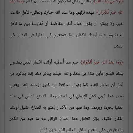
نُزُلاً مِّنْ عِندِ اللّهِ
، والنُزل يُقال لما يكون للضيف مما يُهيأ له،
وَمَا عِندَ
اللّهِ خَيْرٌ لِّلأَبْرَار
، فهذه نُزلهم، وما عند الله -تبارك وتعالى- لأهل طاعته
خير، ولا يمكن أن يكون هناك أدنى مفاضلة أو مُقايسة بين ما لأهل
الجنة وما عليه أولئك الكفار، وما يتمتعون في الدنيا في التقلب في
البلاد.
وَمَا عِندَ اللّهِ خَيْرٌ لِّلأَبْرَار
خير مما أُعطيه أولئك الكفار الذين يُمتعون
بتلك المُتع، فأين هذا من هذا، والله حينما يذكر ذلك إنما يذكره من
أجل أن يختار العبد كما يقول الحافظ ابن كثير -رحمه الله-، يعني:
تبصر هذا يكون لأهل الإيمان في الجنة، وذاك التمتع القليل في هذه
الدنيا بحرها وبردها، وما فيها من الأكدار يُمتع به المتاع القليل أولئك
الكفار، فكيف يؤثر العاقل هذا المتاع الزائل مع ما فيه من الكدر
[3]
والتنغيص على النعيم الباقي الدائم الذي لا يزول
.