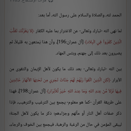
مرات الإستماع: 1183
الحمد لله، والصلاة والسلام على رسول الله، أما بعد:
لما نهى الله -تبارك وتعالى- عن الاغترار بما عليه الكفار
لاَ يَغُرَّنَّكَ تَقَلُّبُ
الَّذِينَ كَفَرُواْ فِي الْبِلاَد
[آل عمران:196]، وأن هذا يُمتعون به قليلاً، ثم
يصيرون بعد ذلك إلى جهنم، وبئس المهاد.
بين الله -تبارك وتعالى- بعد ذلك ما يكون لأهل الإيمان والتقوى من
الأبرار
لَكِنِ الَّذِينَ اتَّقَوْاْ رَبَّهُمْ لَهُمْ جَنَّاتٌ تَجْرِي مِن تَحْتِهَا الأَنْهَارُ خَالِدِينَ
فِيهَا نُزُلاً مِّنْ عِندِ اللّهِ وَمَا عِندَ اللّهِ خَيْرٌ لِّلأَبْرَار
[آل عمران:198]، فهذا
على طريقة القرآن -كما هو معلوم- يجمع بين الترغيب والترهيب، فإذا
ذكر صفات أهل النار أو مآلهم وجزاءهم؛ ذكر ما يكون لأهل الجنة؛
ليبقى المؤمن في حال من الرغبة والرهبة، فيجمع بين الخوف والرجاء،