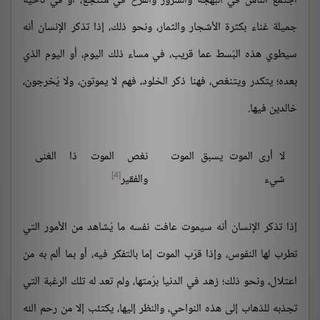
اجتمع الناس في البهجة والسرور والفرح في منتجع، أو في ناحية
جميلة غناء بكثرة الأشجار والثمار، ونحو ذلك، إذا تذكر الإنسان أنه
سيطوي هذه البُسط عما قريب، في مساء ذلك اليوم، أو اليوم الذي
بعده؛ يتكدر ويتنغص، فهنا ذكر الخلود، فهم لا يموتون، ولا يُخرجون،
خالدين فيها.
لا أرى الموت يسبق الموت
نغص الموت ذا الغنى
[4]
شيء
والفقير
إذا تذكر الإنسان أنه سيموت عافت نفسه ما يُشاهد من الأمور التي
تطرب لها النفوس، وإذا قرّب الموت إما بالتفكر فيه، أو بما ألم به من
اعتلال، ونحو ذلك؛ زهد في الدنيا برُمتها، ولم تعد له تلك الرغبة التي
تجذبه للذهاب إلى هذه النواحي، والنظر إليها، يكتئب إلا من رحم الله