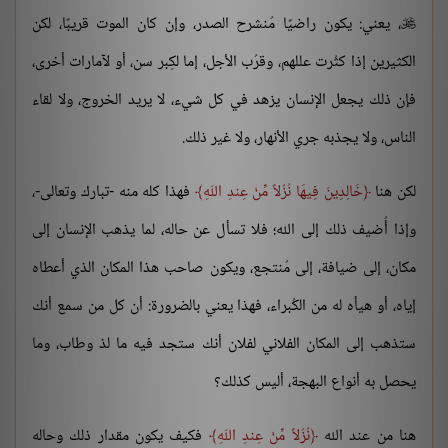
، يعني: يكون راضيًا مُنشرح الصدر، وإن كان الموت قريبًا، لكن

الكثيرين إذا كثُرت عللهم، وقرُب الأجل، إما لكِبر سن، أو لآمارات أخرى،
فإن ذلك يجعل الإنسان يزهد في كل شيء، لا يريد الخروج، ولا لقاء
الناس، ولا يجذبه جري الأنهار، ولا غير ذلك.
لكن هنا
خَالِدِينَ فِيهَا نُزُلاً مِّنْ عِندِ اللّهِ
فهذا كله منه -تبارك وتعالى-،
وإذا أُضيف ذلك إلى الله؛ فلا تسأل عن حاله، لما يذهب الإنسان إلى
مكان، إلى ضيافة، إلى مُنتجع، ويكون صاحب هذا المكان الذي أعطاه
إياه، أو هيأه له من الكُبراء، فهذا يعني بالضرورة: أن كل من سمع أنك
ستذهب إلى المكان الفلاني لفلان أنك ستجد فيه ما لذ وطاب، وما
يحصل به أنواع البهجة، أليس كذلك؟
هنا من عند الله
نُزُلاً مِّنْ عِندِ اللّهِ
فكيف يكون مقدار ذلك وحاله