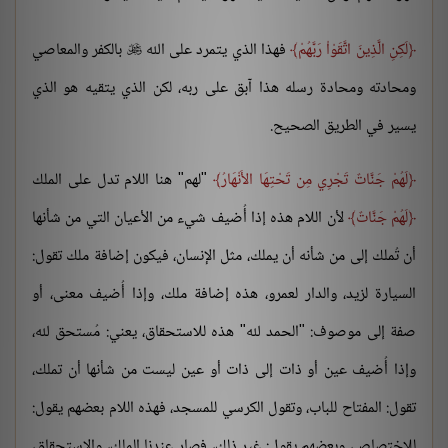
لَكِنِ الَّذِينَ اتَّقَوْاْ رَبَّهُمْ
فهذا الذي يتمرد على الله
بالكفر والمعاصي

ومحادته ومحادة رسله هذا آبق على ربه، لكن الذي يتقيه هو الذي
يسير في الطريق الصحيح.
لَهُمْ جَنَّاتٌ تَجْرِي مِن تَحْتِهَا الأَنْهَارُ
"لهم" هنا اللام تدل على الملك
لَهُمْ جَنَّاتٌ
لأن اللام هذه إذا أُضيف شيء من الأعيان التي من شأنها
أن تُملك إلى من شأنه أن يملك، مثل الإنسان، فيكون إضافة ملك تقول:
السيارة لزيد، والدار لعمرو، هذه إضافة ملك، وإذا أُضيف معنى، أو
صفة إلى موصوف: "الحمد لله" هذه للاستحقاق، يعني: مُستحق لله،
وإذا أُضيف عين أو ذات إلى ذات أو عين ليست من شأنها أن تملك،
تقول: المفتاح للباب، وتقول الكرسي للمسجد، فهذه اللام بعضهم يقول:
للاختصاص، وبعضهم يقول: غير ذلك، فصار عندنا الملك، والاستحقاق،