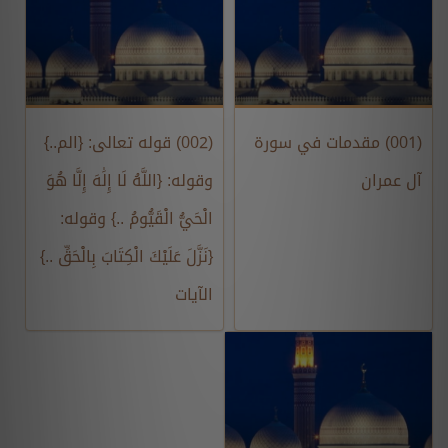
(001) مقدمات في سورة
(002) قوله تعالى: {الم..}
آل عمران
وقوله: {اللَّهُ لَا إِلَٰهَ إِلَّا هُوَ
الْحَيُّ الْقَيُّومُ ..} وقوله:
{نَزَّلَ عَلَيْكَ الْكِتَابَ بِالْحَقِّ ..}
الآيات