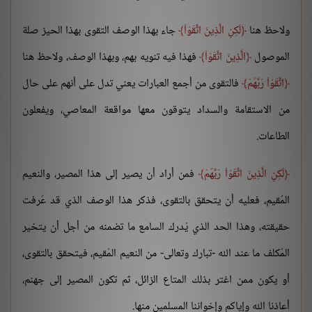
ولاحظ هنا
لَكِنِ الَّذِينَ اتَّقَوْاْ
جاء بهذا الوصف التقوى بهذا الحيز صلة
الموصول
الَّذِينَ اتَّقَوْاْ
فهذا فيه تنويه بهم، وبهذا الوصف، ولاحظ هنا
اتَّقَوْاْ رَبَّهُمْ
فالتقوى من أجمع العبارات يعني تدل على أنهم على حال
من الاستقامة والسداد يتوقون معها مواقعة المعاصي، ويفعلون
الطاعات.
لَكِنِ الَّذِينَ اتَّقَوْاْ رَبَّهُمْ
فمن أراد أن يصير إلى هذا المصير، والنعيم
المُقيم، فعليه أن يتحقق بالتقوى، فذكر هذا الوصف الذي قد عُرفت
حقيقته، وهذا الحد الذي يُدرك السامع ما تضمنه من أجل أن يتخير
المُكلف ما عند الله -تبارك وتعالى- من النعيم المُقيم، فيتحقق بالتقوى،
أو يكون ممن اغتر بذلك المتاع الزائل، ثم تكون المصير إلى جهنم،
أعاذنا الله وإياكم وإخواننا المسلمين منها.