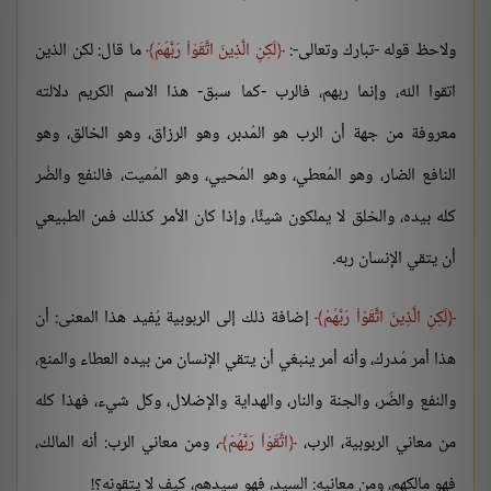
ولاحظ قوله -تبارك وتعالى-:
لَكِنِ الَّذِينَ اتَّقَوْاْ رَبَّهُمْ
ما قال: لكن الذين
اتقوا الله، وإنما ربهم، فالرب -كما سبق- هذا الاسم الكريم دلالته
معروفة من جهة أن الرب هو المُدبر، وهو الرزاق، وهو الخالق، وهو
النافع الضار، وهو المُعطي، وهو المُحيي، وهو المُميت، فالنفع والضُر
كله بيده، والخلق لا يملكون شيئًا، وإذا كان الأمر كذلك فمن الطبيعي
أن يتقي الإنسان ربه.
لَكِنِ الَّذِينَ اتَّقَوْاْ رَبَّهُمْ
إضافة ذلك إلى الربوبية يُفيد هذا المعنى: أن
هذا أمر مُدرك، وأنه أمر ينبغي أن يتقي الإنسان من بيده العطاء والمنع،
والنفع والضُر، والجنة والنار، والهداية والإضلال، وكل شيء، فهذا كله
من معاني الربوبية، الرب،
اتَّقَوْاْ رَبَّهُمْ
، ومن معاني الرب: أنه المالك،
فهو مالكهم، ومن معانيه: السيد، فهو سيدهم، كيف لا يتقونه؟!