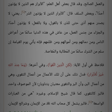
والعمل الصالح، وقد قال بعض أهل العلم: "الأبرار هم الذين لا يؤذون
[5]
أحدًا"، وبعض السلف قال: "الأبرار الذين لا يؤذون الذر"
، يعني: لا
يصدر منهم أذى حتى للذر، لا بالقول، ولا بالفعل، لا يؤذون أحدًا،
والجزاء من جنس العمل، من عاش في هذه الدنيا سالمًا من أعراض
الناس ومن دمائهم ومن أموالهم ومن ظلمهم فإنه يأتي يوم القيامة إن
سلم من الشرك سالمًا من المُطالبة والمُقاصة.
فلاحظ في أول الآية:
لَكِنِ الَّذِينَ اتَّقَوْاْ
، وفي آخرها:
وَمَا عِندَ اللّهِ
خَيْرٌ لِّلأَبْرَار
فدل ذلك على أن تلك الأعمال من أعمال التقوى، وهي
من أعمال البر، وأن البر والتقوى معنيان يتناوبان؛ لأن الموصوف واحد،
فالبر كالتقوى، كما قال شيخ الإسلام، وغيره: "هي من العبارات
[6]
الواسعة"
، فالبر يشمل كل محاب الله
من الإيمان، وشرائع الإيمان،
