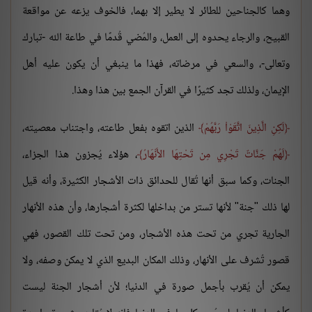
وهما كالجناحين للطائر لا يطير إلا بهما، فالخوف يزعه عن مواقعة
القبيح، والرجاء يحدوه إلى العمل، والمُضي قُدمًا في طاعة الله -تبارك
وتعالى-، والسعي في مرضاته، فهذا ما ينبغي أن يكون عليه أهل
الإيمان، ولذلك تجد كثيرًا في القرآن الجمع بين هذا وهذا.
لَكِنِ الَّذِينَ اتَّقَوْاْ رَبَّهُمْ
الذين اتقوه بفعل طاعته، واجتناب معصيته،
لَهُمْ جَنَّاتٌ تَجْرِي مِن تَحْتِهَا الأَنْهَارُ
، هؤلاء يُجزون هذا الجزاء،
الجنات، وكما سبق أنها تُقال للحدائق ذات الأشجار الكثيرة، وأنه قيل
لها ذلك "جنة" لأنها تستر من بداخلها لكثرة أشجارها، وأن هذه الأنهار
الجارية تجري من تحت هذه الأشجار، ومن تحت تلك القصور، فهي
قصور تُشرف على الأنهار، وذلك المكان البديع الذي لا يمكن وصفه، ولا
يمكن أن يُقرب بأجمل صورة في الدنيا؛ لأن أشجار الجنة ليست