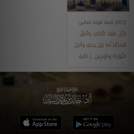
(003) تتمة قوله تعالى:
{نَزَّلَ عَلَيْكَ الْكِتَابَ بِالْحَقِّ
مُصَدِّقًا لِّمَا بَيْنَ يَدَيْهِ وَأَنزَلَ
التَّوْرَاةَ وَالْإِنجِيلَ ..} الآية