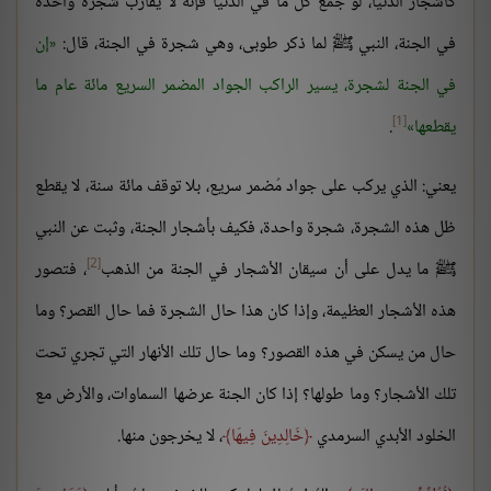
كأشجار الدنيا، لو جُمع كل ما في الدنيا فإنه لا يُقارب شجرة واحدة
في الجنة، النبي ﷺ لما ذكر طوبى، وهي شجرة في الجنة، قال:
إن
في الجنة لشجرة، يسير الراكب الجواد المضمر السريع مائة عام ما
[1]
يقطعها
.
يعني: الذي يركب على جواد مُضمر سريع، بلا توقف مائة سنة، لا يقطع
ظل هذه الشجرة، شجرة واحدة، فكيف بأشجار الجنة، وثبت عن النبي
[2]
ﷺ ما يدل على أن سيقان الأشجار في الجنة من الذهب
، فتصور
هذه الأشجار العظيمة، وإذا كان هذا حال الشجرة فما حال القصر؟ وما
حال من يسكن في هذه القصور؟ وما حال تلك الأنهار التي تجري تحت
تلك الأشجار؟ وما طولها؟ إذا كان الجنة عرضها السماوات، والأرض مع
الخلود الأبدي السرمدي
خَالِدِينَ فِيهَا
، لا يخرجون منها.