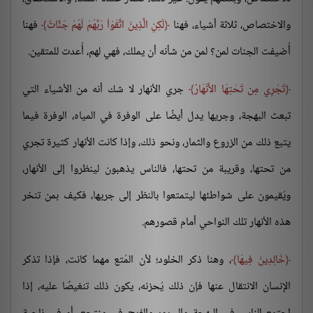
والاختصاص، ثلاثة أشياء، فهنا
لَكِنِ الَّذِينَ اتَّقَوْاْ رَبَّهُمْ لَهُمْ جَنَّاتٌ
فهنا
أُضيفت الجنات لمن؟ لمن من شأنه أن يملك، فهي لهم، أُعدت للمتقين.
تَجْرِي مِن تَحْتِهَا الأَنْهَارُ
جري الأنهار لا شك أنه من الأشياء التي
تبعث البهجة، وجريها يدل أيضًا على الوفرة في المياه، الوفرة فيما
يتبع ذلك من الزروع والثمار، ونحو ذلك، وإذا كانت الأنهار كثيرة تجري
من تحتها، وقريبة من تحتها، فالناس يذهبون لينظروا إلى الأنهار،
ويُقيمون على شواطئها ليتمتعوا بالنظر إلى جريها، فكيف بمن تنخر
هذه الأنهار تلك النواحي أمام قصورهم.
خَالِدِينَ فِيهَا
، وهنا ذكر الخلود؛ لأن المُتع مهما كانت، فإذا تذكر
الإنسان الانتقال عنها فإن ذلك يُحزنه، يكون ذلك تنغيصًا عليه، إذا