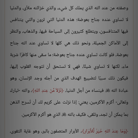
وصفته من عند الله الذي يملك كل شيء، والذي خزائنه ملأى، والدنيا
لا تساوي عنده جناح بعوضة؛ هذه الدنيا التي ترون والتي يتنافس
فيها المتنافسون، ويتطلع كثيرون إلى السياحة فيها، والذهاب، والنظر
إلى الأماكن الجميلة، ونحو ذلك هي كلها لا تساوي عند الله جناح
بعوضة، فلو كانت تساوي عنده جناح بعوضة؛ ما سقى منها كافرًا شربة
ماء، لكنها لا تساوي شيئًا، فهي لا تستحق أن تتوجه القلوب إليها،
فيكون ذلك سببًا لتضييع الهدف الذي من أجله وجد الإنسان، وهو
عبادة الله
فينساه من أجل الدنيا،
نُزُلاً مِّنْ عِندِ اللّهِ
، والله -تبارك

وتعالى- أكرم الأكرمين، يعني: إذا نزلت على كريم لك أن تُسرح الذهن
بما يمكن أن تجد، وتلقى، فكيف بالله
الذي هو أكرم الأكرمين.

وَمَا عِندَ اللّهِ خَيْرٌ لِّلأَبْرَار
، الأبرار المتصفون بالبر، وهو غاية التقوى،