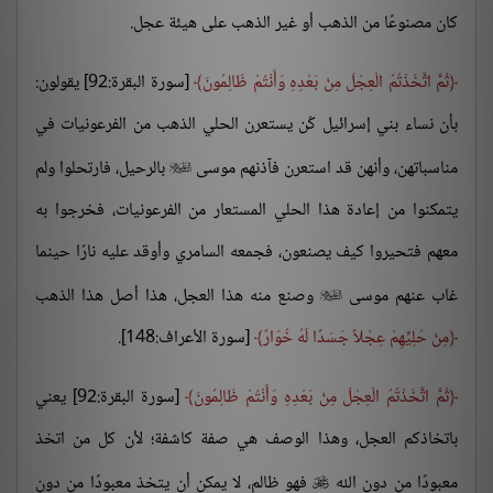
كان مصنوعًا من الذهب أو غير الذهب على هيئة عجل.
ثُمَّ اتَّخَذْتُمُ الْعِجْلَ مِنْ بَعْدِهِ وَأَنْتُمْ ظَالِمُونَ
[سورة البقرة:92] يقولون:
بأن نساء بني إسرائيل كُن يستعرن الحلي الذهب من الفرعونيات في
مناسباتهن، وأنهن قد استعرن فآذنهم موسى
بالرحيل، فارتحلوا ولم

يتمكنوا من إعادة هذا الحلي المستعار من الفرعونيات، فخرجوا به
معهم فتحيروا كيف يصنعون، فجمعه السامري وأوقد عليه نارًا حينما
غاب عنهم موسى
وصنع منه هذا العجل، هذا أصل هذا الذهب

مِنْ حُلِيِّهِمْ عِجْلاً جَسَدًا لَهُ خُوَارٌ
[سورة الأعراف:148].
ثُمَّ اتَّخَذْتُمُ الْعِجْلَ مِنْ بَعْدِهِ وَأَنْتُمْ ظَالِمُونَ
[سورة البقرة:92] يعني
باتخاذكم العجل، وهذا الوصف هي صفة كاشفة؛ لأن كل من اتخذ
معبودًا من دون الله
فهو ظالم، لا يمكن أن يتخذ معبودًا من دون
