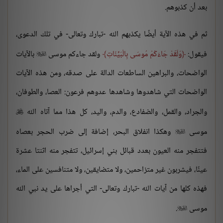
بعد أن كذبوهم.
ثم في هذه الآية أيضًا يكذبهم الله -تبارك وتعالى- في تلك الدعوى،
فيقول:
وَلَقَدْ جَاءَكُمْ مُوسَى بِالْبَيِّنَاتِ
ولقد جاءكم موسى
بالآيات

الواضحات، والبراهين الساطعات الدالة على صدقه، ومن هذه الآيات
الواضحات التي شاهدوها وشاهدها عدوهم فرعون: العصا، والطوفان،
والجراد، والقمل، والضفادع، والدم، واليد، كل هذا مما آتاه الله

موسى
وهكذا انفلاق البحر، إضافة إلى ضرب الحجر بعصاه

فتتفجر منه العيون بعدد قبائل بني إسرائيل، تتفجر منه اثنتا عشرة
عينًا، فيشربون غير متزاحمين، ولا متضايقين، ولا متنافسين على الماء،
فهذه كلها من آيات الله -تبارك وتعالى- التي أجراها على يد نبي الله
موسى
.
