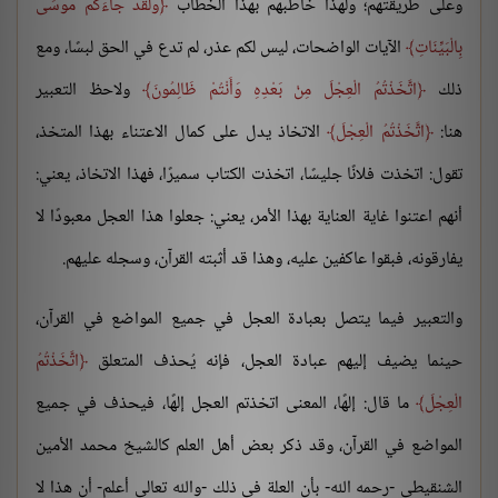
وعلى طريقتهم؛ ولهذا خاطبهم بهذا الخطاب
وَلَقَدْ جَاءَكُمْ مُوسَى
بِالْبَيِّنَاتِ
الآيات الواضحات، ليس لكم عذر، لم تدع في الحق لبسًا، ومع
ذلك
اتَّخَذْتُمُ الْعِجْلَ مِنْ بَعْدِهِ وَأَنْتُمْ ظَالِمُونَ
ولاحظ التعبير
هنا:
اتَّخَذْتُمُ الْعِجْلَ
الاتخاذ يدل على كمال الاعتناء بهذا المتخذ،
تقول: اتخذت فلانًا جليسًا، اتخذت الكتاب سميرًا، فهذا الاتخاذ، يعني:
أنهم اعتنوا غاية العناية بهذا الأمر، يعني: جعلوا هذا العجل معبودًا لا
يفارقونه، فبقوا عاكفين عليه، وهذا قد أثبته القرآن، وسجله عليهم.
والتعبير فيما يتصل بعبادة العجل في جميع المواضع في القرآن،
حينما يضيف إليهم عبادة العجل، فإنه يُحذف المتعلق
اتَّخَذْتُمُ
الْعِجْلَ
ما قال: إلهًا، المعنى اتخذتم العجل إلهًا، فيحذف في جميع
المواضع في القرآن، وقد ذكر بعض أهل العلم كالشيخ محمد الأمين
الشنقيطي -رحمه الله- بأن العلة في ذلك -والله تعالى أعلم- أن هذا لا