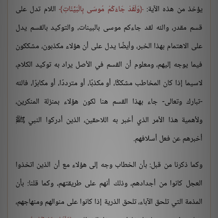
يؤخذ من هذه الآية:
وَلَقَدْ جَاءَكُمْ مُوسَى بِالْبَيِّنَاتِ
اللام تدل على
قسم مقدر، والله لقد جاءكم موسى بالبينات، والتوكيد بالقسم يدل
على الاهتمام بهذا الخبر، وأيضًا يدل على أن هؤلاء مكذبون، مشككون
فيما يوجه إليهم، ومعلوم أن القسم في الأصل يراد به توكيد الكلام،
لاسيما إذا كان المخاطب مشككًا، أو مكذبًا، أو مترددًا، أو مكابرًا، فالله
-تبارك وتعالى- جاء بهذا القسم هنا لكون هؤلاء بمنزلة المنكرين،
ولأهمية هذا الأمر الذي أخبر به اللاحقين، الذين أدركوا النبي ﷺ
أخبرهم عن فعل أسلافهم.
وكما ذكرنا من قبل: بأن الخطاب وجه إلى هؤلاء مع أن الذين اتخذوا
العجل كانوا من أجدادهم، وذلك أنهم على طريقتهم، وكما قلنا: بأن
المذمة التي تلحق الآباء، تلحق الذرية إذا كانوا على منوالهم ومنهاجهم،