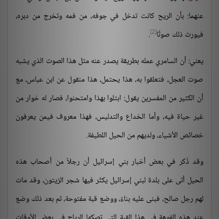
عنهما: بأن الريح كانت تدخل في جوفه، من فمه وتخرج من دبره،
[2]
فيورث ذلك صوتًا
.
يعني: أن السامري عمله بطريقة يصدر عنه مثل هذا الصوت الذي يشبه
صوت العجل، فتعلقوا به، هذا يحتمل، هذا منقول عن ابن عباس، مع
أن الكثير من المفسرين يقول: ابتلوا بهذا وامتحنوا، فصار له خوار من
غير حياة فيه، وأما الخداع والتدليس، فهذا معروف فيمن يعرفون
خصائص الأشياء، ولديهم من الحيل اللطيفة.
وقد ذُكر في بعض أخبار بني إسرائيل أن رجلاً من أصحاب هذه
الحيل أتى على بلدة لبني إسرائيل يكثُر فيها شجر الزيتون، وقد مات
لهم رجل صالح، فبنى عليه بناءً، ووضع قبة مفتوحة، ثم بعد ذلك وضع
عند هذه الفوهة في هذا القبة التي تصكها الرياح في بعض الأوقات