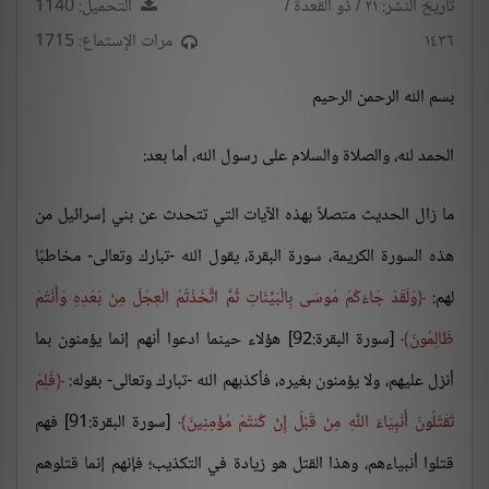
تاريخ النشر: ٢١ / ذو القعدة /
التحميل: 1140
١٤٣٦
مرات الإستماع: 1715
بسم الله الرحمن الرحيم
الحمد لله، والصلاة والسلام على رسول الله، أما بعد:
ما زال الحديث متصلاً بهذه الآيات التي تتحدث عن بني إسرائيل من
هذه السورة الكريمة، سورة البقرة، يقول الله -تبارك وتعالى- مخاطبًا
لهم:
وَلَقَدْ جَاءَكُمْ مُوسَى بِالْبَيِّنَاتِ ثُمَّ اتَّخَذْتُمُ الْعِجْلَ مِنْ بَعْدِهِ وَأَنْتُمْ
ظَالِمُونَ
[سورة البقرة:92] هؤلاء حينما ادعوا أنهم إنما يؤمنون بما
أنزل عليهم، ولا يؤمنون بغيره، فأكذبهم الله -تبارك وتعالى- بقوله:
فَلِمَ
تَقْتُلُونَ أَنْبِيَاءَ اللَّهِ مِنْ قَبْلُ إِنْ كُنتُمْ مُؤْمِنِينَ
[سورة البقرة:91] فهم
قتلوا أنبياءهم، وهذا القتل هو زيادة في التكذيب؛ فإنهم إنما قتلوهم