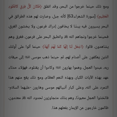
ومع ذلك حينما خرجوا من البحر، وقد انفلق
فَكَانَ كُلُّ فِرْقٍ كَالطَّوْدِ
الْعَظِيمِ
[سورة الشعراء:63] كأنه جبل، وصارت لهم هذه الطرائق في
البحر يسيرون فيه يبسًا لا يخافون إدراك فرعون، ولا يخشون الغرق،
فحينما خرجوا ونجاهم الله
وانطبق البحر على فرعون، فغرق وهم

يشاهدون، قالوا:
اجْعَل لَنَا إِلَهًا كَمَا لَهُمْ آلِهَةٌ
حينما أتوا على أولئك
الذين يعكفون على أصنام لهم، ثم حينما ذهب موسى
إلى ميقات

ربه، عبدوا العجل، وهموا بهارون
وكادوا أن يقتلوه، فهؤلاء حدثاء

عهد بهذه الآيات الكبار، وبهذه النعم العظام، ومع ذلك يقع منهم هذا
التمرد على الله، وعلى كبار أنبيائهم موسى وهارون -عليهما السلام-
فاتخذوا العجل معبودًا، وهم بذلك متجاوزون لحدود الله
معتدون،

ظالمون خارجون عن الإيمان بفعلهم هذا.