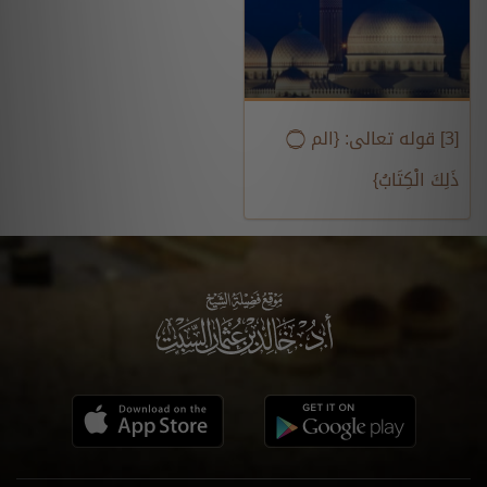
[3] قوله تعالى: {الم ۝
ذَلِكَ الْكِتَابُ}