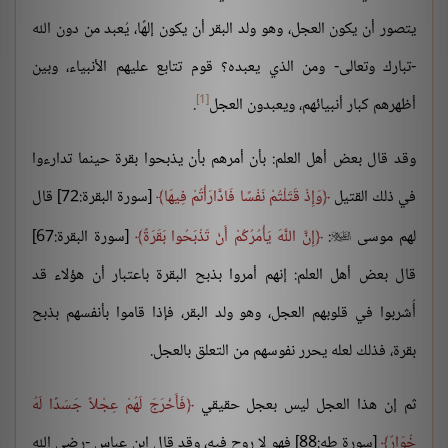
يتصور أن يكون العجل، وهو ولد البقر أن يكون إلهًا، يُعبد من دون الله
-تبارك وتعالى- ومن الذي يعبده؟ قوم تتابع عليهم الأنبياء، وبين
[1]
أظهرهم كبار أنبيائهم، ويعبدون العجل
.
وقد قال بعض أهل العلم: بأن أمرهم بأن يذبحوا بقرة حينما تدارءوا
في ذلك القتيل
وَإِذْ قَتَلْتُمْ نَفْسًا فَادَّارَأْتُمْ فِيهَا
[سورة البقرة:72] قال
لهم موسى
:
إِنَّ اللَّهَ يَأْمُرُكُمْ أَنْ تَذْبَحُوا بَقَرَةً
[سورة البقرة:67]

قال بعض أهل العلم: إنهم أمروا بذبح البقرة باعتبار أن هؤلاء قد
أُشربوا في قلوبهم العجل، وهو ولد البقر، فإذا قاموا بأنفسهم بذبح
بقرة، فذلك لعله يحرر نفوسهم من التعلق بالعجل.
ثم إن هذا العجل ليس بعجل حقيقي
فَأَخْرَجَ لَهُمْ عِجْلاً جَسَدًا لَهُ
خُوَارٌ
[سورة طه:88] فهو لا روح فيه، وقد قال ابن عباس -رضي الله