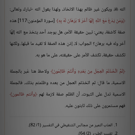
الله
ويكون غير ظالم بهذا الاتخاذ، ولهذا يقول الله -تبارك وتعالى:

وَمَنْ يَدْعُ مَعَ اللَّهِ إِلَهًا آخَرَ لا بُرْهَانَ لَهُ بِهِ
[سورة المؤمنون:117] هذه
صفة كاشفة، يعني: تبين حقيقة الأمر، هل يوجد أحد يتخذ مع الله إلهًا
آخر وله فيه برهان؟ الجواب: لا، إذن هذه الصفة لا تقيد ما قبلها، ولكنها
تكشف حقيقة، تكشف الأمر على حقيقته، على ما هو به.
ثُمَّ اتَّخَذْتُمُ الْعِجْلَ مِنْ بَعْدِهِ وَأَنْتُمْ ظَالِمُونَ
ولاحظ هنا عُبر بالجملة
الاسمية، ما قال: ثم اتخذتم العجل من بعده وظلمتم بذلك، فالجملة
الاسمية تدل على الثبوت، أن الظلم صفة لازمة لهم
وأنتم ظالمون
فهم مستمرون على ذلك ثابتون عليه.
العذب النمير من مجالس الشنقيطي في التفسير (1/ 82).
تفسير الطبري (2/ 64).