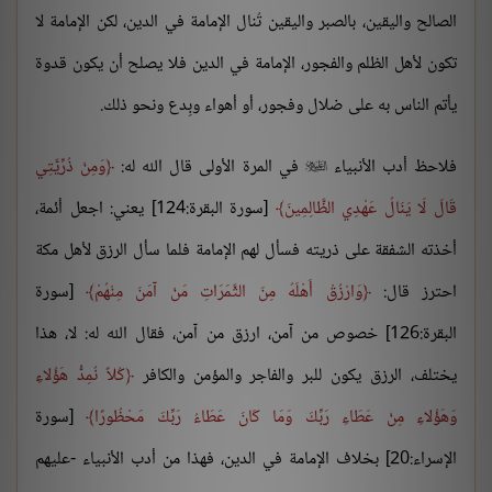
الصالح واليقين، بالصبر واليقين تُنال الإمامة في الدين، لكن الإمامة لا
تكون لأهل الظلم والفجور، الإمامة في الدين فلا يصلح أن يكون قدوة
يأتم الناس به على ضلال وفجور، أو أهواء وبِدع ونحو ذلك.
فلاحظ أدب الأنبياء
في المرة الأولى قال الله له:
وَمِنْ ذُرِّيَّتِي

قَالَ لَا يَنَالُ عَهْدِي الظَّالِمِينَ
[سورة البقرة:124] يعني: اجعل أئمة،
أخذته الشفقة على ذريته فسأل لهم الإمامة فلما سأل الرزق لأهل مكة
احترز قال:
وَارْزُقْ أَهْلَهُ مِنَ الثَّمَرَاتِ مَنْ آمَنَ مِنْهُمْ
[سورة
البقرة:126] خصوص من آمن، ارزق من آمن، فقال الله له: لا، هذا
يختلف، الرزق يكون للبر والفاجر والمؤمن والكافر
كُلاً نُمِدُّ هَؤُلاءِ
وَهَؤُلاءِ مِنْ عَطَاءِ رَبِّكَ وَمَا كَانَ عَطَاءُ رَبِّكَ مَحْظُورًا
[سورة
الإسراء:20] بخلاف الإمامة في الدين، فهذا من أدب الأنبياء -عليهم