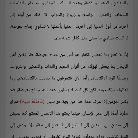
والمعادن والذهب والفضة، وهذه المراكب البرية، والبحرية، وناطحات
السحاب، والعِمران الواسع، والزروع والدواب، كل ذلك من أوله إلى
آخره، من أول الدنيا إلى آخرها، الدنيا بأكملها لا تساوي جناح بعوضة،
لو كانت تساوي ما سقى منها كافر شربة ماء.
إذًا لا تغتر بما يُعطى للكفار هو أقل من جناح بعوضة، فلا يُفتن أهل
الإيمان بما يُعطى لهؤلاء من ألوان النعيم واللذات والتمكين والثروات،
وسابقًا قوة الاقتصاد، وأما الآن فتعرفون ما يعصف باقتصادهم، وما
يُعانونه ويُكابدونه، لكن كل ذلك لا يساوي عند الله جناح بعوضة، فلا
يغتر المؤمن إذا عرف هذا، هذا من جهة هو قليل
فَأُمَتِّعُهُ قَلِيلاً
ثم لو
نظرنا أيضًا إلى عمر الإنسان حينما يُمتع هذا الإنسان المُمتع كما يعيش
إلى ستين إلى سبعين إلى ثمانين إلى تسعين إلى مئة، وإذا وصل إلى
المئة تلاشت قواه، وبدأت خلايا المخ تضعف، أو تموت، وينسى كل