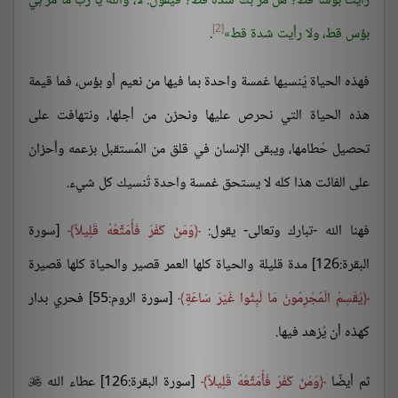
رأيت بؤسا قط؟ هل مر بك شدة قط؟ فيقول: لا، والله يا رب ما مر بي
[2]
بؤس قط، ولا رأيت شدة قط
.
فهذه الحياة يُنسيها غمسة واحدة بما فيها من نعيم أو بؤس، فما قيمة
هذه الحياة التي نحرص عليها ونحزن من أجلها، ونتهافت على
تحصيل حُطامها، ويبقى الإنسان في قلق من المُستقبل بزعمه وأحزان
على الفائت هذا كله لا يستحق غمسة واحدة تُنسيك كل شيء.
فهنا الله -تبارك وتعالى- يقول:
وَمَنْ كَفَرَ فَأُمَتِّعُهُ قَلِيلاً
[سورة
البقرة:126] مدة قليلة والحياة كلها العمر قصير والحياة كلها قصيرة
يُقْسِمُ الْمُجْرِمُونَ مَا لَبِثُوا غَيْرَ سَاعَةٍ
[سورة الروم:55] فحري بدار
كهذه أن يُزهد فيها.
ثم أيضًا
وَمَنْ كَفَرَ فَأُمَتِّعُهُ قَلِيلاً
[سورة البقرة:126] عطاء الله
