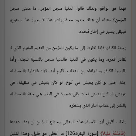
فهذا هو الواقع، ولذلك قالوا: الدنيا سجن المؤمن، ما معنى سجن
المؤمن؟ معناه أن هناك حدود محظورات، هذا لا يجوز هذا ممنوع،
فيبقى يسير في إطار مُحدد.
وجنة الكافر، فإذا نظرت إلى ما يكون للمؤمن من النعيم المقيم الذي لا
يُقادر قدره، وما يكون في الدنيا فالدنيا سجن بالنسبة للجنة، وأما
بالنسبة للكافر وما يلقاه من العذاب الأليم أبد الآباد فالدنيا بالنسبة له
جنة، حتى لو كان يعيش في كوخ، لو كان يعيش في سقيفة، في
عريش، لو كان يعيش تحت ظل شجرة في الدنيا هي جنة بالنسبة له
بالنظر إلى عذاب النار الذي ينتظره.
ولذلك أقول أيها الأحبة، هذه المعاني يحتاج المؤمن أن يقف عندها
فَأُمَتِّعُهُ قَلِيلاً
[سورة البقرة:126] ما أُعطي هو قليل، وهذا القليل