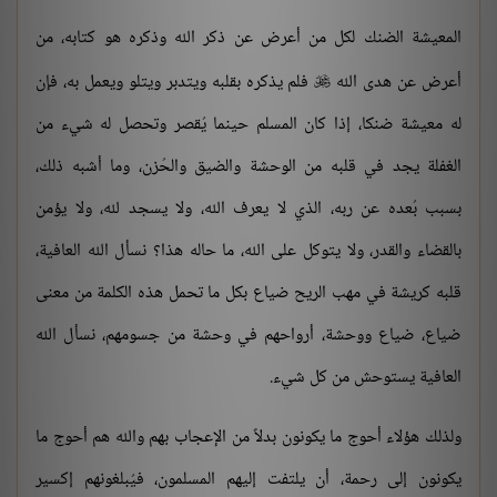
المعيشة الضنك لكل من أعرض عن ذكر الله وذكره هو كتابه، من
أعرض عن هدى الله
فلم يذكره بقلبه ويتدبر ويتلو ويعمل به، فإن

له معيشة ضنكا، إذا كان المسلم حينما يُقصر وتحصل له شيء من
الغفلة يجد في قلبه من الوحشة والضيق والحُزن، وما أشبه ذلك،
بسبب بُعده عن ربه، الذي لا يعرف الله، ولا يسجد لله، ولا يؤمن
بالقضاء والقدر، ولا يتوكل على الله، ما حاله هذا؟ نسأل الله العافية،
قلبه كريشة في مهب الريح ضياع بكل ما تحمل هذه الكلمة من معنى
ضياع، ضياع ووحشة، أرواحهم في وحشة من جسومهم، نسأل الله
العافية يستوحش من كل شيء.
ولذلك هؤلاء أحوج ما يكونون بدلاً من الإعجاب بهم والله هم أحوج ما
يكونون إلى رحمة، أن يلتفت إليهم المسلمون، فيُبلغونهم إكسير