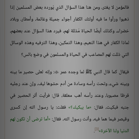
فالمؤمن لا يغتر، ومن هنا هذا السؤال الذي يُورده بعض المسلمين إذا
ذهبوا ورأوا ما فيه أولئك الكفار أجواء جميلة وغائمة، وأمطار، وبلاد
خضراء، وكذلك أيضًا الحياة مُذللة لهم، فيرد هذا السؤال عند بعضهم،
لماذا الكفار في هذا النعيم، وهذا التمكين، وهذا الترفيه وهذه الوسائل
التي ذللت لهم المصاعب في الحياة والمسلمون في وضع بائس؟
فيُقال كما قال النبي ﷺ لما وجده عمر
: وإنه لعلى حصير ما بينه

وبينه شيء، وتحت رأسه وسادة من أدم حشوها ليف، وإن عند رجليه
قرظا مصبوبا، وعند رأسه أهب معلقة، قال: فرأيت أثر الحصير في
جنبه فبكيت، فقال:
ما يبكيك؟
فقلت: يا رسول الله إن كسرى
وقيصر فيما هما فيه، وأنت رسول الله، فقال:
أما ترضى أن تكون لهم
[3]
الدنيا ولنا الآخرة
.