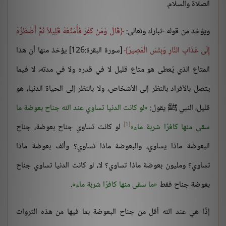
الصلاة والسلام.
ويؤخذ من قوله -تبارك وتعالى:
قَالَ وَمَنْ كَفَرَ فَأُمَتِّعُهُ قَلِيلاً ثُمَّ أَضْطَرُّهُ
إِلَى عَذَابِ النَّارِ وَبِئْسَ الْمَصِيرُ
[سورة البقرة:126] يؤخذ منها أن هذا
المتاع الذي يُعطى هو متاع قليل لا في قدره ولا في مدته، لا فيما
يتصل بالأفراد بالنظر إلى الأشخاص، ولا بالنظر إلى الحياة الدنيا، هو
قليل، النبي ﷺ يقول:
لو كانت الدنيا تساوي عند الله جناح بعوضة ما
[1]
سقى منها كافرًا شربة ماء
لو كانت تساوي جناح بعوضة، جناح
البعوضة ماذا يساوي، والبعوضة ماذا تساوي؟ وألف بعوضة ماذا
تساوي؟ ومليون بعوضة ماذا تساوي؟ لا، لو كانت الدنيا تساوي جناح
بعوضة جناح فقط
ما سقى منها كافرًا شربة ماء
.
إذًا هي عند الله أقل من جناح البعوضة بما فيها من هذه الثروات