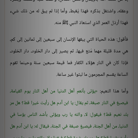
وعقله، واشتغل بذكره فهذا يُغبط، وأما إذا لم يبقَ له من ذلك شيء
فهذا أرذل العمر الذي استعاذ النبي ﷺ منه.
فأقول: هذه الحياة التي يبقها الإنسان إلى سبعين إلى ثمانين إلى كم،
هي مدة قليلة مهما مُتع فيها، ثم يصير إلى دار الخلود، دار الخلود،
فإذا كان في النار هؤلاء الكفار فما قيمة سبعين سنة وحينما تقوم
الساعة يقسم المجرمون ما لبثوا غير ساعة.
وأما هذا النعيم:
يؤتى بأنعم أهل الدنيا من أهل النار يوم القيامة،
فيصبغ في النار صبغة، ثم يقال: يا ابن آدم هل رأيت خيرا قط؟ هل مر
بك نعيم قط؟ فيقول: لا، والله يا رب ويؤتى بأشد الناس بؤسا في
الدنيا، من أهل الجنة، فيصبغ صبغة في الجنة، فيقال له: يا ابن آدم هل