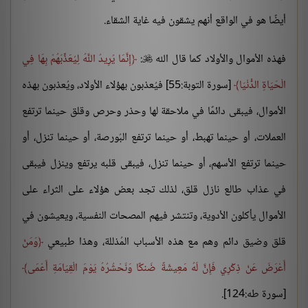
أيضًا هو في الواقع أنهم يشقون فيه غاية الشقاء.
فهذه الأموال والأولاد كما قال الله
:
إِنَّمَا يُرِيدُ اللَّهُ لِيُعَذِّبَهُمْ بِهَا فِي

الْحَيَاةِ الدُّنْيَا
[سورة التوبة:55] فيُعذبون بهؤلاء الأولاد، ويُعذبون بهذه
الأموال، فيبقى دائمًا في ملاحقة لها وحذر وحرص وقلق حينما ترتفع
العملات، أو حينما تهبط، أو حينما ترتفع البُورصة، أو حينما تنزل، أو
حينما ترتفع الأسهم، أو حينما تنزل، فيبقى قلبه يرتفع وينزل فيبقى
في عذاب طالع نازل قلق، لذلك تجد بعض هؤلاء على الثراء على
الأموال يأكلون الأدوية، وتنتشر فيهم المصحات النفسية، ويعيشون في
قلق وضيق دائم وهم مع هذه الأسباب المُذللة، وهذا طبيعي
وَمَنْ
أَعْرَضَ عَنْ ذِكْرِي فَإِنَّ لَهُ مَعِيشَةً ضَنكًا وَنَحْشُرُهُ يَوْمَ الْقِيَامَةِ أَعْمَى
[سورة طه:124].