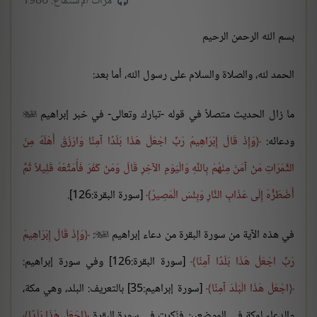
مرات الإستماع: 1986
بسم الله الرحمن الرحيم
الحمد لله، والصلاة والسلام على رسول الله، أما بعد:
ما زال الحديث متصلاً في قوله -تبارك وتعالى- في خبر إبراهيم

ودعائه:
وَإِذْ قَالَ إِبْرَاهِيمُ رَبِّ اجْعَلْ هَذَا بَلَدًا آمِنًا وَارْزُقْ أَهْلَهُ مِنَ
الثَّمَرَاتِ مَنْ آمَنَ مِنْهُمْ بِاللَّهِ وَالْيَوْمِ الآخِرِ قَالَ وَمَنْ كَفَرَ فَأُمَتِّعُهُ قَلِيلاً ثُمَّ
أَضْطَرُّهُ إِلَى عَذَابِ النَّارِ وَبِئْسَ الْمَصِيرُ
[سورة البقرة:126].
في هذه الآية من سورة البقرة من دعاء إبراهيم
:
وَإِذْ قَالَ إِبْرَاهِيمُ

رَبِّ اجْعَلْ هَذَا بَلَدًا آمِنًا
[سورة البقرة:126] وفي سورة إبراهيم:
اجْعَلْ هَذَا الْبَلَدَ آمِنًا
[سورة إبراهيم:35] بالتعريف: البلد، وهي مكة،
والدعاء لمكة في الموضعين فنُكرت في سورة البقرة
اجْعَلْ هَذَا بَلَدًا