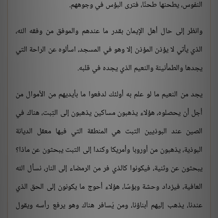
النفوس، يطحنها طحنًا، فترى البؤس في وجوههم.
وانظر إلى حال أهل الإيمان بقدر ما عندهم والموفق من وفقه الله،
الذي يأتي لا يؤذن المؤذن إلا وهو في المسجد، اسألوه عن الراحة التي
يجدها والطمأنينة والنعيم الذي يجده في قلبه.
يجد من النعيم ما لو علم به أولئك لدفعوا ما بأيديهم من الأموال من
أجل أن يحصلوه، هؤلاء يذهبون مساكين يذهبون إلى التِبت، هناك في
الصين عند البوذيين التبت هي المنطقة التي فيها معقل الديانة
البوذية، يذهبون من أوروبا وأمريكا وكندا إلى التبت يبحثون عن ماذا؟
يبحثون عن وثنية، فيكونوا كالذي فر من الرمضاء إلى النار، نسأل الله
العافية، فيزداد وحشة وبؤسًا، هؤلاء أحوج ما يكونون إلى الحق الذي
عندنا، يذهب إليهم أبناؤنا، ومن يُسافر هناك وهو يرفع رأسه ويقول