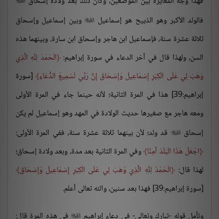
فهذا وجه المُغايرة بين الموضعين، وكان ذلك بعد ولادة إسحاق

فالولد الأكبر وهو الذبيح هو إسماعيل
وبين إسماعيل وإسحاق

ثلاثة عشرة سنة، فإسماعيل ابن هاجر وإسحاق ابن سارة، وبينهما هذه
السن، ولهذا قال في آخر الدعاء في سورة إبراهيم:
الْحَمْدُ لِلَّهِ الَّذِي
وَهَبَ لِي عَلَى الْكِبَرِ إِسْمَاعِيلَ وَإِسْحَاقَ إِنَّ رَبِّي لَسَمِيعُ الدُّعَاءِ
[سورة
إبراهيم:39] هذا في المرة الثانية؛ لأنه حينما جاء في المرة الأولى
ومعه هاجر مع صغيرها حديث الولادة في المهد وهو إسماعيل لم يكن
إسحاق
قد ولد؛ لأن بينهما ثلاثة عشرة سنة، ففي المرة الأولى:

اجْعَلْ هَذَا الْبَلَدَ آمِنًا
وفي المرة الثانية بعد مدة، وبعد ولادة إسحاق؛
لهذا قال:
الْحَمْدُ لِلَّهِ الَّذِي وَهَبَ لِي عَلَى الْكِبَرِ إِسْمَاعِيلَ وَإِسْحَاقَ
[سورة إبراهيم:39] فهذا بعد سنين، والله تعالى أعلم.
وتأمل قوله -تبارك وتعالى- في دعاء إبراهيم
في هذه المرة قال:
