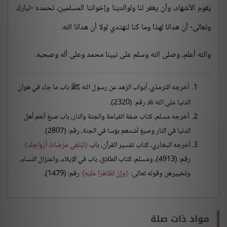
يقوم الأشهاد، وأن يغفر لنا ولوالدينا وإخواننا المسلمين، نحمده -تبارك
وتعالى- أن هدانا لهذا وما كنا لنهتدي لولا أن هدانا الله.
والله أعلم، وصلى الله وسلم على نبينا محمد وعلى آله وصحبه.
أخرجه الترمذي، أبواب الزهد عن رسول الله ﷺ باب ما جاء في هوان
الدنيا على الله
رقم: (2320).

أخرجه مسلم، كتاب صفة القيامة والجنة والنار، باب صبغ أنعم أهل
الدنيا في النار وصبغ أشدهم بؤسا في الجنة، رقم: (2807).
أخرجه البخاري، كتاب تفسير القرآن، باب
تَبْتَغِي مَرْضَاتَ أَزْوَاجِكَ
رقم: (4913)، ومسلم، كتاب الطلاق، باب في الإيلاء، واعتزال النساء،
وتخييرهن وقوله تعالى:
وَإِنْ تَظَاهَرَا عَلَيْهِ
رقم: (1479).
مواد ذات صلة