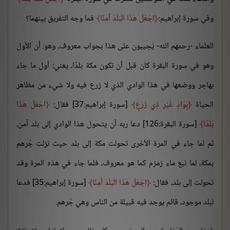
وفي سورة إبراهيم:
اجْعَلْ هَذَا الْبَلَدَ آمِنًا
فما وجه التفريق بينهما؟
العلماء -رحمهم الله- يُجيبون على هذا بجواب معروف، وهو: أن الأول
وهو في سورة البقرة كان قبل أن تكون مكة بلدًا، يعني: أول ما جاء
بهاجر ووضعها في هذا الوادي الذي لا زرع فيه ولا شيء من مظاهر
الحياة
بِوَادٍ غَيْرِ ذِي زَرْعٍ
[سورة إبراهيم:37] فقال:
اجْعَلْ هَذَا
بَلَدًا
[سورة البقرة:126] دعا ربه أن يتحول هذا الوادي إلى بلد آمن،
ثم لما جاء في المرة الأخرى تحولت مكة إلى بلد حيث نزلت جُرهم
بمكة، لما نبع ماء زمزم كما هو معروف، فلما جاء في هذه المرة وقد
تحولت إلى بلد، فقال:
اجْعَلْ هَذَا الْبَلَدَ آمِنًا
[سورة إبراهيم:35] فدعا
لبلد موجود، قائم يوجد فيه قبيلة من الناس وهي جُرهم.