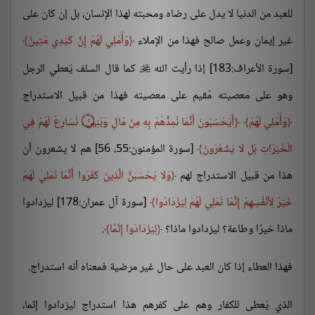
للعبد من الدنيا لا يدل على رضاه ومحبته لهذا الإنسان، بل إن كان على
غير إيمان وعمل صالح فهذا من الإملاء
وَأُمْلِي لَهُمْ إِنَّ كَيْدِي مَتِينٌ
[سورة الأعراف:183] إذا رأيت الله
كما قال السلف يُعطي الرجل

وهو على معصيته مُقيم على معصيته فهذا من قبيل الاستدراج
وَأُمْلِي لَهُمْ
أَيَحْسَبُونَ أَنَّمَا نُمِدُّهُمْ بِهِ مِنْ مَالٍ وَبَنِينَ ۝ نُسَارِعُ لَهُمْ فِي
الْخَيْرَاتِ بَل لا يَشْعُرُونَ
[سورة المؤمنون:55، 56] هم لا يشعرون أن
هذا من قبيل الاستدراج لهم
وَلا يَحْسَبَنَّ الَّذِينَ كَفَرُوا أَنَّمَا نُمْلِي لَهُمْ
خَيْرٌ لِأَنْفُسِهِمْ إِنَّمَا نُمْلِي لَهُمْ لِيَزْدَادُوا
[سورة آل عمران:178] ليزدادوا
ماذا خيرًا وطاعة؟ ليزدادوا ماذا؟
لِيَزْدَادُوا إِثْمًا
.
فهذا العطاء إذا كان العبد على حال غير مرضية فمعناه أنه استدراج.
الذي يُعطى للكفار وهم على كفرهم هذا استدراج ليزدادوا إثما،