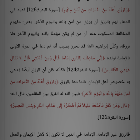
وَارْزُقْ أَهْلَهُ مِنَ الثَّمَرَاتِ مَنْ آمَنَ مِنْهُمْ
[سورة البقرة:126] فقيد في
الدعاء لهم بالرزق أن يرزق من آمن بالله واليوم الآخر، يعني: مفهوم
المخالفة المسكوت عنه أن من لم يكن مؤمنًا بالله واليوم الآخر فلا
ترزقه، وكأن إبراهيم
قد تحرز بسبب أنه لم دعا في المرة الأولى

بالإمامة لولده
إِنِّي جَاعِلُكَ لِلنَّاسِ إِمَامًا قَالَ وَمِنْ ذُرِّيَّتِي قَالَ لا يَنَالُ
عَهْدِي الظَّالِمِينَ
[سورة البقرة:124] فكأنه ظن أن الرزق أيضًا يُدعى
به لخصوص أهل الإيمان، فلما دعا بالرزق
وَارْزُقْ أَهْلَهُ مِنَ الثَّمَرَاتِ مَنْ
آمَنَ مِنْهُمْ بِاللَّهِ وَالْيَوْمِ الْآخِرِ
فبين الله له الفرق بين المقامين، قال الله:
قَالَ وَمَنْ كَفَرَ فَأُمَتِّعُهُ قَلِيلاً ثُمَّ أَضْطَرُّهُ إِلَى عَذَابِ النَّارِ وَبِئْسَ الْمَصِيرُ
[سورة البقرة:126].
فالرزق غير الإمامة، الإمامة في الدين لا تكون إلا لأهل الإيمان والعمل