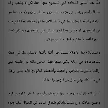
هلُم هنا أساس السعادة التي تبحثون عنها، هنا، لكن لا يذهب وقد
طأطأ رأسه، وينظر إلى هؤلاء على أنهم عظماء، وأنهم قد حصلوا من
الراحة والرغد فيما يبدوا في ظاهر الأمر ما لم يُحصله هذا الذي جاء
من الصحراء، الواقع أن هذا الذي يعيش في الصحراء، ولو كان تحت
شجرة أنعم وأفضل وأكمل حالاً من هؤلاء.
والسعادة -أيها الأحبة- ليست في أكلة يأكلها الإنسان، ولا في منظر
يُشاهده، ولا في أريكة يتكئ عليها، فهذا البائس والله لو أجلسته على
آرائك منسوجة بالذهب والفضة، وأطعمته الفالوذج فإنه يبقى زاهدًا
في ذلك كله، وفي حال من البؤس والمعاناة.
أسأل الله
أن يشرح صدورنا بالإيمان وأن يعيننا على ذكره وشكره،

وحسن عبادته، وإن يثبتنا وإياكم بالقول الثابت في الحياة الدنيا ويوم