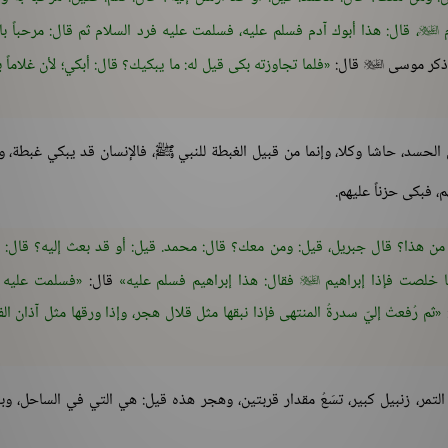
م
، قال: هذا أبوك آدم فسلم عليه، فسلمت عليه فرد السلام ثم قال: مرحباً بال

 ذكر موسى
قال:
فلما تجاوزته بكى قيل له: ما يبكيك؟ قال: أبكي؛ لأن غلاماً 

 الحسد، حاشا وكلا، وإنما من قبيل الغبطة للنبي ﷺ، فالإنسان قد يبكي غبطة، 
، فبكى حزناً عليهم.
ن هذا؟ قال جبريل، قيل: ومن معك؟ قال: محمد. قيل: أو قد بعث إليه؟ قال: ن
ا خلصت فإذا إبراهيم
فقال: هذا إبراهيم فسلم عليه
قال:
فسلمت عليه 

ثم رُفعتْ إليّ سدرةُ المنتهى فإذا نبقها مثل قلال هجر، وإذا ورقها مثل آذان الفي
فيها التمر، زنبيل كبير، تسَعُ مقدار قربتين، وهجر هذه قيل: هي التي في الساحل، و