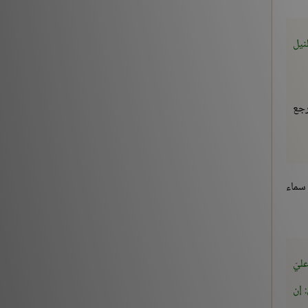
نيل
رجع
 سماء
ليّ
 إن