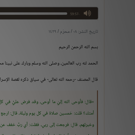
max volume
-59:57
تاريخ النشر: ٠٨ / محرّم / ١٤٢٩
بسم الله الرحمن الرحيم
الحمد لله رب العالمين، وصلى الله وسلم وبارك على نبينا 
قال المصنف -رحمه الله تعالى- في سياق ذكره لقصة الإسراء
قال: فأوحى الله إليّ ما أوحى، وقد فرض عليَّ في 
أمتك؟ قلت: خمسين صلاة في كل يوم وليلة، قال: ارجع إل
وخبرتهم، قال: فرجعت إلى ربي، فقلت: أي ربِّ خفف عن