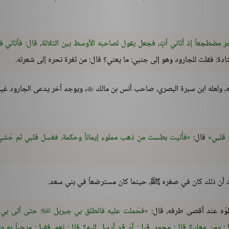
 مضطجعاً إذ أتاني آتٍ، فجعل يقول لصاحبه الأوسط بين الثلاثة، قال: فأتاني فقد
دة: فقلت للجارود وهو إلى جنبي: ما يعني؟ قال: من ثغرة نحره إلى شعرته.
بَه، ولعله ابن سبرة البصري، صاحب أنس بن مالك
، ويوجد آخر يدعى الجارود غير

قلبي
قال:
فأُتيت بطست من ذهب مملوء إيماناً وحكمة، فغسل قلبي ثم حُشي
ات أن ذلك كان في صغره ﷺ، حينما كان مسترضعاً في بني سعد.
خطوُه عند أقصى طرفه، قال:
فحُملت عليه فانطلق بي جبريل
حتى أتى بي 

: ومن معك؟ قال: محمد. قيل: أوَ قد أرسل إليه؟ قال: نعم. فقيل: مرحباً به ول