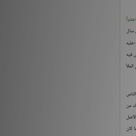
[3] من قوله تعالى: {يَوْمَ نَقُولُ لِجَهَنَّمَ هَلِ امْتَلَأْتِ}
الآية:30 إلى آخر السورة
عشراً
التفسير والتدبر
176213
ي سال
عليه
حديث «إنما الأعمال بالنيات..» (1-2)
ض فيه
شروح الكتب
259561
الملأ
حديث «إن الله لا ينظر إلى أجسامكم..» إلى «إذا
التقى المسلمان بسيفيهما..»
شروح الكتب
الناس
212882
لك من
‏(22) لَبَّيْكَ اللَّهُمَّ لَبَّيْكَ، لَبَّيْكَ لاَ شَرِيكَ لَكَ لَبَّيْكَ، إِنَّ
الأصل
الْحَمْدَ، وَالنِّعْمَةَ، لَكَ وَالْمُلْكَ، لاَ شَرِيكَ لَكَ – الجزء
الثاني
ا كان