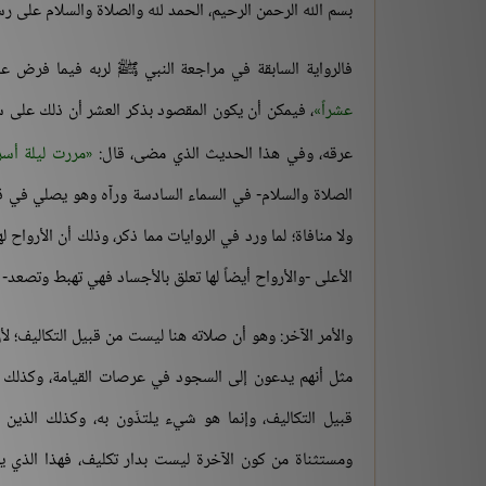
بسم الله الرحمن الرحيم، الحمد لله والصلاة والسلام على رسو
فالرواية السابقة في مراجعة النبي ﷺ لربه فيما فرض ع
عشراً
، فيمكن أن يكون المقصود بذكر العشر أن ذلك على س
عرقه، وفي هذا الحديث الذي مضى، قال:
مررت ليلة أ
الصلاة والسلام- في السماء السادسة ورآه وهو يصلي في 
ولا منافاة؛ لما ورد في الروايات مما ذكر، وذلك أن الأرواح ل
الأعلى -والأرواح أيضاً لها تعلق بالأجساد فهي تهبط وتصع
والأمر الآخر: وهو أن صلاته هنا ليست من قبيل التكاليف؛ ل
مثل أنهم يدعون إلى السجود في عرصات القيامة، وكذلك أيض
قبيل التكاليف، وإنما هو شيء يلتذّون به، وكذلك الذين
ومستثناة من كون الآخرة ليست بدار تكليف، فهذا الذي يف