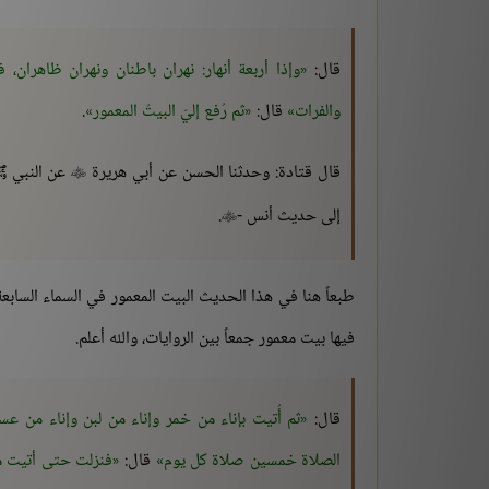
قال:
وإذا أربعة أنهار: نهران باطنان ونهران ظاهران، 
والفرات
قال:
ثم رُفع إليّ البيتُ المعمور
.
قال قتادة: وحدثنا الحسن عن أبي هريرة
عن النبي ﷺ 

إلى حديث أنس -
.

طبعاً هنا في هذا الحديث البيت المعمور في السماء السابع
فيها بيت معمور جمعاً بين الروايات، والله أعلم.
قال:
ثم أُتيت بإناء من خمر وإناء من لبن وإناء من عس
الصلاة خمسين صلاة كل يوم
قال:
فنزلت حتى أتيت م