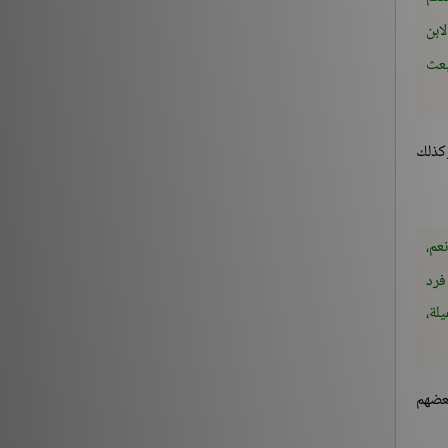
ابن
بعث
وكذلك
عم،
فرد
لة،
بعضهم