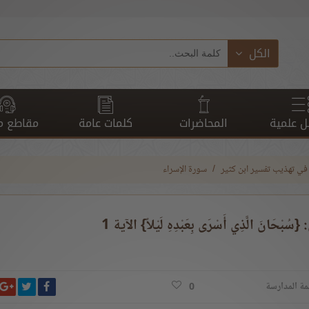
الكل
 علمية
المحاضرات
كلمات عامة
مقاطع م
في تهذيب تفسير ابن كثير
سورة الإسراء
انشر ت
شارك على ف
ش
مة المدارسة
0