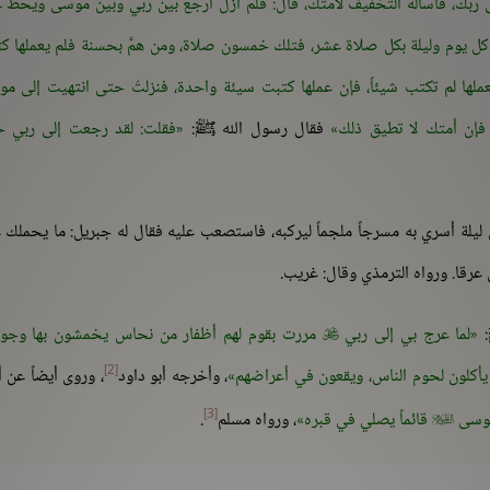
 ربك، فاسأله التخفيف لأمتك، قال: فلم أزل أرجع بين ربي وبين موسى ويحطّ 
 يوم وليلة بكل صلاة عشر، فتلك خمسون صلاة، ومن همَّ بحسنة فلم يعملها ك
ملها لم تكتب شيئاً، فإن عملها كتبت سيئة واحدة، فنزلتُ حتى انتهيت إلى م
 فإن أمتك لا تطيق ذلك
فقال رسول الله ﷺ:
فقلت: لقد رجعت إلى ربي 
ق ليلة أسري به مسرجاً ملجماً ليركبه، فاستصعب عليه فقال له جبريل: ما يحملك 
 عرقا. ورواه الترمذي وقال: غريب.
:
لما عرج بي إلى ربي
مررت بقوم لهم أظفار من نحاس يخمشون بها وجو

[2]
 يأكلون لحوم الناس، ويقعون في أعراضهم
، وأخرجه أبو داود
، وروى أيضاً عن 
[3]
موسى
قائماً يصلي في قبره
، ورواه مسلم
.
