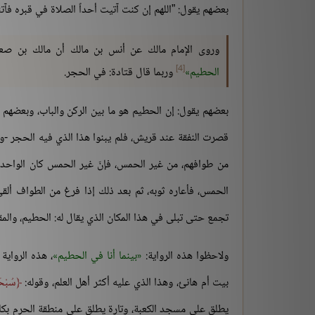
بعضهم يقول: ”اللهم إن كنت آتيت أحداً الصلاة في قبره فآت
وروى الإمام مالك عن أنس بن مالك أن مالك بن صع
[4]
الحطيم
وربما قال قتادة: في الحجر.
بعضهم يقول: إن الحطيم هو ما بين الركن والباب، وبعضهم يق
قصرت النفقة عند قريش، فلم يبنوا هذا الذي فيه الحجر -ولي
من طوافهم، من غير الحمس، فإنّ غير الحمس كان الواحد من
الحمس، فأعاره ثوبه، ثم بعد ذلك إذا فرغ من الطواف ألقى
تجمع حتى تبلى في هذا المكان الذي يقال له: الحطيم، والمق
ولاحظوا هذه الرواية:
بينما أنا في الحطيم
، هذه الرواي
بيت أم هانئ، وهذا الذي عليه أكثر أهل العلم، وقوله:
سُبْحَا
يطلق على مسجد الكعبة، وتارة يطلق على منطقة الحرم بكامل