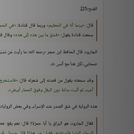
الفتح:25].
قال:
بينما أنا في الحطيم
وربما قال قتادة:
في الحجر
سمعت قتادة يقول:
فشق ما بين هذه إلى هذه
وقال قتا
الجارود: قال الحافظ ابن حجر -رحمه الله: ما رأيت مَن نسَ
صحابي، لكن هنا مع أنس
.

وقد سمعته يقول من قصته إلى شعرته قال:
فاستخرج 
أعيد، ثم أتيت بدابة دون البغل وفوق الحمار أبيض
.
هذه الرواية في شق الصدر عند الإسراء، وفي بعض الرواي
فقال الجارود: هو البراق يا أبا حمزة؟ قال: نعم يقع 
السماء الدنيا فاستفتح، فقيل: من هذا؟ قال جبريل. قيل