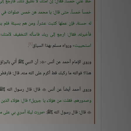
حط عني خمساً، فقال: إن أمتك لا تطيق ذلك، فارجع إلى
خمساً خمساً، حتى قال: يا محمد هن خمس صلوات في كل
له حسنة، فإن عملها كتبت عشراً، ومن هم بسيئة فلم يع
فأخبرته، فقال: ارجع إلى ربك فاسأله التخفيف لأمتك؛
[1]
استحييت
ورواه مسلم بهذا السياق
.
وروى الإمام أحمد عن أنس -
: أن النبي ﷺ أُتي بالبرا

هذا؟ فوالله ما ركبك قط أكرم على الله منه، قال: فارفضّ
وروى أحمد أيضاً عن أنس
قال: قال رسول الله ﷺ

وصدورهم، فقلت: من هؤلاء يا جبريل؟ قال: هؤلاء الذين
قال: قال رسول الله ﷺ:
مررت ليلة أسري بي على 
