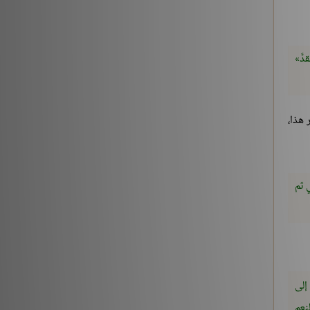
َّ
 هذا،
 ثم
إلى
نعم