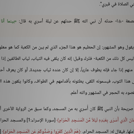
ني الصلاة في قبري“.
صعة -
ا- حدثه أن نبي الله ﷺ حدثهم عن ليلة أسري به قال:
بينما أنا

ول وهو المشهور: إن الحطيم هو هذا الجزء الذي لم يبن من الكعبة كما هو معلوم،
س كل ذلك من الكعبة- فتُرك وقيل: إنه كان يلقى فيه الثياب، ثياب الطائفين إذا 
هم إذا جاء فإنه يطوف عارياً، إلا إن كان عنده ثياب جديدة، أو كان يعرف أحد
 هذا الثوب، فيسمونه اللقى، يطئونه بأقدامهم في الطواف، وكانوا يلقون هذه ال
صود به الحجر في المشهور والله أعلم.
ة صريحة بأن النبي ﷺ كان أُسري به من المسجد، وكما سبق من الرواية الأخرى أ
نَ الَّذِي أَسْرَى بِعَبْدِهِ لَيْلاً مِّنَ الْمَسْجِدِ الْحَرَامِ
[سورة الإسراء:1] والمسجد ال
ها، فيقال له: المسجد الحرام،
هُمُ الَّذِينَ كَفَرُوا وَصَدُّوكُمْ عَنِ الْمَسْجِدِ الْحَرَامِ
[