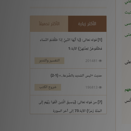
عني
تبت
وسى
الأكثر زيارة
الأكثر تحميلاً
حتى
[1] قوله تعالى: {يَا أَيُّهَا النَّبِيُّ إِذَا طَلَّقْتُمُ النِّسَاء
فَطَلِّقُوهُنَّ لِعِدَّتِهِنَّ} الآية:1
التفسير والتدبر
على
201481
حديث «ليس الشديد بالصُّرَعة..» (1-2)
شروح الكتب
196813
ههم
أنس
[7] من قوله تعالى: {وَسِيقَ الَّذِينَ اتَّقَوْا رَبَّهُمْ إِلَى
الْجَنَّةِ زُمَرًا} الآية:73 إلى آخر السورة
التفسير والتدبر
195969