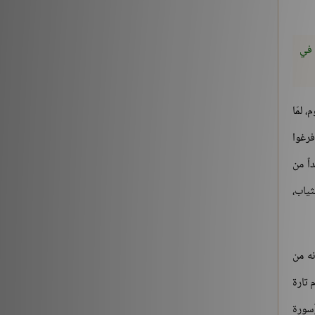
شروح الكتب
186196
 في
 لمّا
فرغوا
اً من
ثياب،
نه من
حرام تارة
سورة