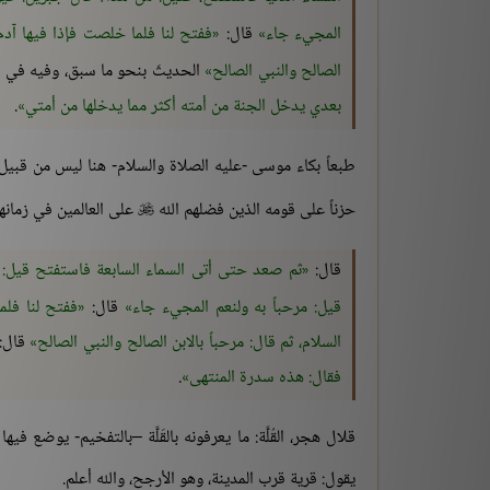
المجيء جاء
قال:
ففتح لنا فلما خلصت فإذا فيها آد
الصالح والنبي الصالح
الحديثَ بنحو ما سبق، وفيه في
بعدي يدخل الجنة من أمته أكثر مما يدخلها من أمتي
.
طبعاً بكاء موسى -عليه الصلاة والسلام- هنا ليس من قبيل
حزناً على قومه الذين فضلهم الله
على العالمين في زمانهم

قال:
ثم صعد حتى أتى السماء السابعة فاستفتح قيل: م
قيل: مرحباً به ولنعم المجيء جاء
قال:
ففتح لنا فلم
السلام، ثم قال: مرحباً بالابن الصالح والنبي الصالح
قال:
فقال: هذه سدرة المنتهى
.
قلال هجر، القُلَّة: ما يعرفونه بالقَلَّة –بالتفخيم- يوضع 
يقول: قرية قرب المدينة، وهو الأرجح، والله أعلم.