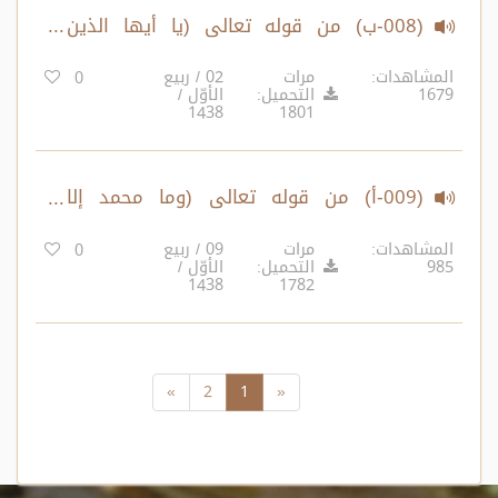
(008-ب) من قوله تعالى (يا أيها الذين
ءامنوا لا تأكلوا الربا..) الآية 130 – إلى قوله
المشاهدات:
مرات
02 / ربيع
0
1679
التحميل:
الأوّل /
تعالى (ولقد كنتم تمنون الموت..) الآية 143
1438
1801
(009-أ) من قوله تعالى (وما محمد إلا
رسول..) الآية 144 – إلى قوله تعالى (ولقد
المشاهدات:
مرات
09 / ربيع
0
985
التحميل:
الأوّل /
صدقكم الله وعده..) الآية 152
1438
1782
»
2
1
«