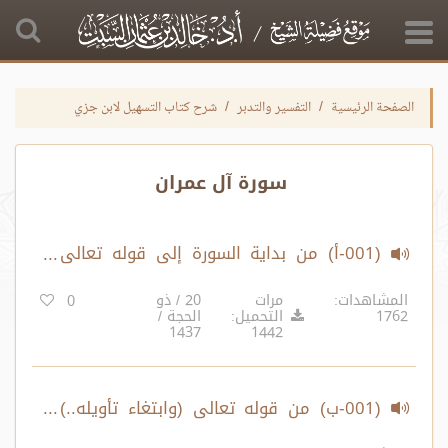
الصفحة الرئيسية
التفسير والتدبر
شرح كتاب التسهيل لابن جزي
سورة آل عمران
(001-أ) من بداية السورة إلى قوله تعالى
(ابتغاء الفتنة..) الآية 7
المشاهدات:
مرات
20 / ذو
0
1762
التحميل:
الحجة /
1437
1442
(001-ب) من قوله تعالى (وابتغاء تأويله..)
الآية 7 – إلى قوله تعالى (والله يؤيد بنصره