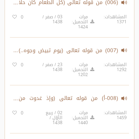
(006) من قوله تعالى (كل الطعام كان حلا
لبني إسرائيل..) الآية 92 – إلى قوله تعالى
المشاهدات:
مرات
03 / صفر /
0
1371
التحميل:
1438
(ولا تكونوا كالذين تفرقوا..) الآية 105
1424
(007) من قوله تعالى (يوم تبيض وجوه..)
الآية 106 – إلى قوله تعالى (إن تمسسكم
المشاهدات:
مرات
23 / صفر /
0
1292
التحميل:
1438
حسنة تسؤهم..) الآية 120
1202
(008-أ) من قوله تعالى (وإذ غدوت من
أهلك..) الآية 121 – إلى قوله تعالى (ولله
المشاهدات:
مرات
02 / ربيع
0
1459
التحميل:
الأوّل /
ما في السموات وما في الأرض..) الآية 229
1438
1440