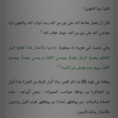
قالوا: وما التقوى؟
قال: أن تعمل بطاعة الله على نورٍ من الله رجاء ثواب الله، والتقوى ترك
[1]
معاصي الله على نورٍ من الله، خوف عقاب الله
.
وفي حديث أبي هريرة
مرفوعاً:
بادروا بالأعمال فتنًا كقطع الليل

المظلم، يصبح الرجل مؤمنًا، ويمسي كافرًا، و يمسي مؤمناً، ويصبح
[2]
كافراً، يبيع دينه بعرض من الدنيا
.
وهكذا في قوله ﷺ لما ذكر الفتن: ماذا أُنزل الليلة من الفتن؟ ماذا أُنزل
من الخزائن؟ من يوقظ صواحب الحجرات - يعني أزواجه - عليه
الصلاة، والسلام - من يوقظهن لماذا؟ من يوقظهن لقيام الليل، يبادرون
بالأعمال، وذلك لأمرين: