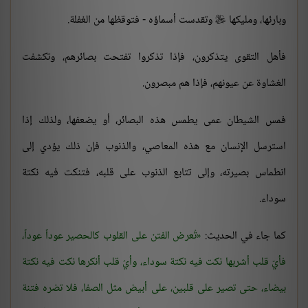
وبارئها، ومليكها
وتقدست أسماؤه - فتوقظها من الغفلة.

فأهل التقوى يتذكرون، فإذا تذكروا تفتحت بصائرهم، وتكشفت
الغشاوة عن عيونهم، فإذا هم مبصرون.
فمس الشيطان عمى يطمس هذه البصائر، أو يضعفها، ولذلك إذا
استرسل الإنسان مع هذه المعاصي، والذنوب فإن ذلك يؤدي إلى
انطماس بصيرته، وإلى تتابع الذنوب على قلبه، فتنكت فيه نكتة
سوداء.
كما جاء في الحديث:
تُعرض الفتن على القلوب كالحصير عوداً عوداً،
فأيّ قلب أشربها نكت فيه نكتة سوداء، وأيُ قلب أنكرها نكت فيه نكتة
بيضاء، حتى تصير على قلبين، على أبيض مثل الصفا، فلا تضره فتنة