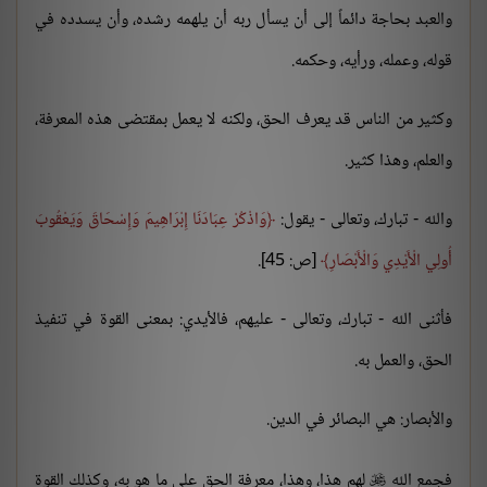
والعبد بحاجة دائماً إلى أن يسأل ربه أن يلهمه رشده، وأن يسدده في
قوله، وعمله، ورأيه، وحكمه.
وكثير من الناس قد يعرف الحق، ولكنه لا يعمل بمقتضى هذه المعرفة،
والعلم، وهذا كثير.
والله - تبارك، وتعالى - يقول:
وَاذْكُرْ عِبَادَنَا إِبْرَاهِيمَ وَإِسْحَاقَ وَيَعْقُوبَ
أُولِي الْأَيْدِي وَالْأَبْصَارِ
[ص: 45].
فأثنى الله - تبارك، وتعالى - عليهم، فالأيدي: بمعنى القوة في تنفيذ
الحق، والعمل به.
والأبصار: هي البصائر في الدين.
فجمع الله
لهم هذا، وهذا، معرفة الحق على ما هو به، وكذلك القوة
