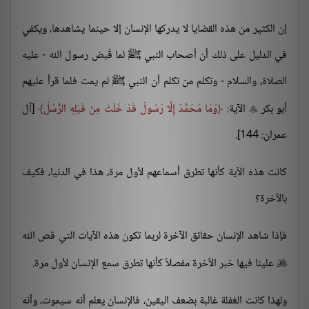
إن الكثير من هذه القضايا لا يدركها الإنسان إلا حينما يشاهدها، ويكفي
في الدليل على ذلك أن أصحاب النبي ﷺ لما قُبض رسول الله - عليه
الصلاة، والسلام - وتكلم من تكلم أن النبي ﷺ لم يمت فلما قرأ عليهم
أبو بكر
الآية:
وَمَا مُحَمَّدٌ إِلَّا رَسُولٌ قَدْ خَلَتْ مِنْ قَبْلِهِ الرُّسُلُ
[آل

عمران: 144].
كانت هذه الآية كأنها تطرق أسماعهم لأول مرة، هذا في الدنيا، فكيف
بالآخرة؟
فإذا شاهد الإنسان حقائق الآخرة لربما تكون هذه الآيات التي قص الله
علينا فيها خبر الآخرة مفصلاً كأنها تطرق سمع الإنسان لأول مرة.

ولهذا كانت الغفلة غالبة بضعف اليقين، فالإنسان يعلم أنه سيموت، وأنه