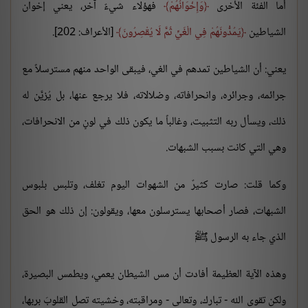
أما الفئة الأخرى
وَإِخْوَانُهُمْ
فهؤلاء شيءٌ آخر، يعني إخوان
الشياطين
يَمُدُّونَهُمْ فِي الْغَيِّ ثُمَّ لَا يُقْصِرُونَ
[الأعراف: 202].
يعني: أن الشياطين تمدهم في الغي، فيبقى الواحد منهم مسترسلاً مع
جرائمه، وجرائره، وانحرافاته، وضلالاته، فلا يرجع عنها، بل يُزيَّن له
ذلك، ويسأل ربه التثبيت، وغالباً ما يكون ذلك في لونٍ من الانحرافات،
وهي التي كانت بسبب الشبهات.
وكما قلت: صارت كثيرٌ من الشهوات اليوم تغلف، وتلبس بلبوس
الشبهات، فصار أصحابها يسترسلون معها، ويقولون: إن ذلك هو الحق
الذي جاء به الرسول ﷺ
وهذه الآية العظيمة أفادت أن مس الشيطان يعمي، ويطمس البصيرة،
ولكن تقوى الله - تبارك، وتعالى - ومراقبته، وخشيته تصل القلوبَ بربها،