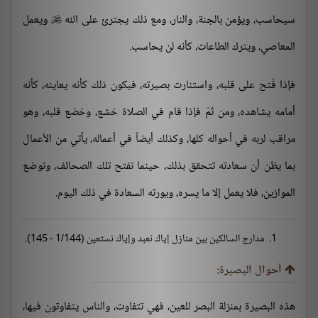
سيحاسب، ويؤمن بالجنة، والنار، ومع ذلك يجترئ على الله
ويعمل

المعاصي، ويترك الطاعات، كأنه لن يحاسب.
فإذا فُتح على قلبه، واستنارت بصيرته، فيكون ذلك كأنه يعاينه، كأنه
أمامه يشاهده، ومن ثَمّ فإذا قام في الصلاة خشع، وخضع قلبه، وهو
مراقب لربه في أحواله كلها، وكذلك أيضاً في أعماله، يأتي من الأعمال
بما يظن أن سعادته تتحقق بذلك، حينما تفتح تلك الصحائف، وتوضع
الموازين، فلا يعمل إلا ما يسره، ويورثه السعادة في ذلك اليوم.
مدارج السالكين بين منازل إياك نعبد وإياك نستعين (1/144 - 145).
أحوال البصيرة:
هذه البصيرة بمنزلة البصر للعين، فهي تتفاوت، والناس يتفاوتون فيها،