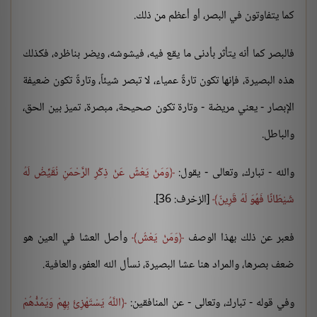
كما يتفاوتون في البصر، أو أعظم من ذلك.
فالبصر كما أنه يتأثر بأدنى ما يقع فيه، فيشوشه، ويضر بناظره، فكذلك
هذه البصيرة، فإنها تكون تارةً عمياء، لا تبصر شيئاً، وتارةً تكون ضعيفة
الإبصار - يعني مريضة - وتارة تكون صحيحة، مبصرة، تميز بين الحق،
والباطل.
والله - تبارك، وتعالى - يقول:
وَمَنْ يَعْشُ عَنْ ذِكْرِ الرَّحْمَنِ نُقَيِّضْ لَهُ
شَيْطَانًا فَهُوَ لَهُ قَرِينٌ
[الزخرف: 36].
فعبر عن ذلك بهذا الوصف
وَمَنْ يَعْشُ
وأصل العشا في العين هو
ضعف بصرها، والمراد هنا عشا البصيرة، نسأل الله العفو، والعافية.
وفي قوله - تبارك، وتعالى - عن المنافقين:
اللَّهُ يَسْتَهْزِئُ بِهِمْ وَيَمُدُّهُمْ