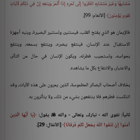
مُشْتَبِهًا وَغَيْرَ مُتَشَابِهٍ انْظُرُوا إِلَى ثَمَرِهِ إِذَا أَثْمَرَ وَيَنْعِهِ إِنَّ فِي ذَلِكُمْ لَآيَاتٍ
لِقَوْمٍ يُؤْمِنُونَ
[الأنعام: 99].
فالإيمان هو الذي يفتح القلب، فيستنير، وتستنير البصيرة، وينبه أجهزة
الاستقبال عند الإنسان، فينتفع ببصره، وينتفع بسمعه، وينتفع
بحواسه، وتستجيب فطرته، ويكون الإنسان في حال من التأثر،
والاعتبار، والانتفاع بكل ما يشاهده.
بخلاف أصحاب البصائر المطموسة، الذين يمرون على هذه الآيات، وقد
انتكست فطرهم فلا ينتفعون بشيء من ذلك، ولا يتأثرون به.
ثانياً: تقوى الله - تبارك، وتعالى - والله
يقول:
يَا أَيُّهَا الَّذِينَ

آمَنُوا إِنْ تَتَّقُوا اللَّهَ يَجْعَلْ لَكُمْ فُرْقَانًا
[الأنفال: 29].