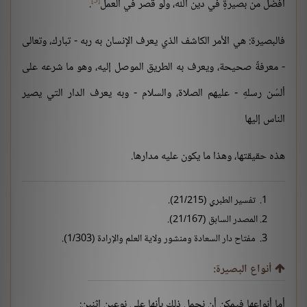
[3]
أفضل من بصيرةٍ في دين الله، ولو قصر في العمل
.
فالبصيرة: هي الأمر الكاشف الذي يعرف الإنسان به ربه - تبارك، وتعالى
- معرفةً صحيحة، ويعرف به الطريق الموصل إليه، وهو ما شرعه على
ألسُن رسلهِ - عليهم الصلاة، والسلام - وبه يعرف الدار التي يصير
الناس إليها
هذه حقيقتها، وهذا ما يكون عليه مدارها.
تفسير الطبري (21/215).
المصدر السابق (21/167).
مفتاح دار السعادة ومنشور ولاية العلم والإرادة (1/303).
أنواع البصيرة:
أما أنواعها فيمكن أن نجمل ذلك بأنها على نوعين اثنين: