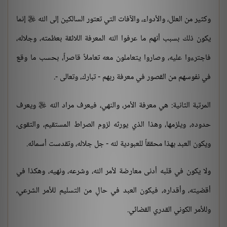
وكثير من العلل، والأدواء، والآفات التي تعتور السالكين إلى الله
إنما

يكون ذلك بسبب أنهم ما عرفوا الله المعرفة اللائقة بعظمته، وجلاله،
فاجترءوا عليه، وصاروا يتعاملون معه تعاملاً قاصراً، بحسب ما وقع
في نفوسهم من القصور في معرفة ربهم - تبارك، وتعالى -.
المرتبة الثانية: هي معرفة الأمر، والنهي، فيعرف مراد الله
ويعرف

حدوده، ويلزمها، وهذا الذي يورثه لزوم الصراط المستقيم، والتقوى،
ويكون العبد بهذا محققاً للعبودية لله - جل جلاله، وتقدست أسمائه.
ولا يكون في قلبه أدنى معارضة لأمر الله، وشرعه، ونهيه، وهكذا في
أقضيته، وأقداره، فيكون العبد في حالٍ من التسليم للأمر الشرعي،
وللأمر الكوني القدري القضائي.