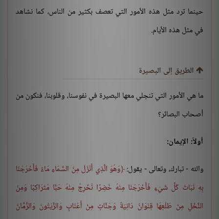
حينما ترد مثل هذه الأمور التي تعصف بكثير من الناس، كما نشاهد
في مثل هذه الأيام.
الطريق إلى البصيرة
ما هي الأمور التي تنجلي معها البصيرة في نفوسنا، وقلوبنا، فنكون من
أصحاب البصائر؟
أولاً: الإيمان:
والله - تبارك، وتعالى - يقول:
وَهُوَ الَّذِي أَنْزَلَ مِنَ السَّمَاءِ مَاءً فَأَخْرَجْنَا
بِهِ نَبَاتَ كُلِّ شَيْءٍ فَأَخْرَجْنَا مِنْهُ خَضِرًا نُخْرِجُ مِنْهُ حَبًّا مُتَرَاكِبًا وَمِنَ
النَّخْلِ مِنْ طَلْعِهَا قِنْوَانٌ دَانِيَةٌ وَجَنَّاتٍ مِنْ أَعْنَابٍ وَالزَّيْتُونَ وَالرُّمَّانَ