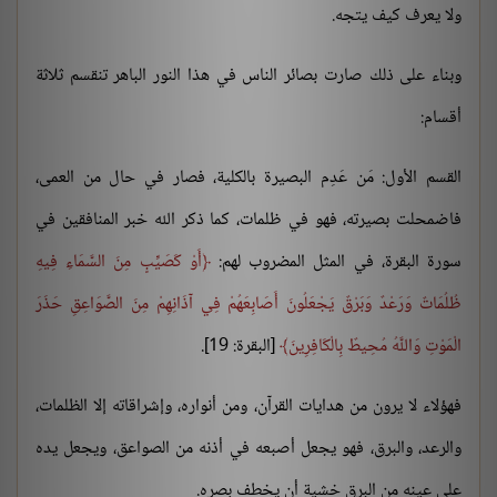
ولا يعرف كيف يتجه.
وبناء على ذلك صارت بصائر الناس في هذا النور الباهر تنقسم ثلاثة
أقسام:
القسم الأول: مَن عَدِم البصيرة بالكلية، فصار في حال من العمى،
فاضمحلت بصيرته، فهو في ظلمات، كما ذكر الله خبر المنافقين في
سورة البقرة، في المثل المضروب لهم:
أَوْ كَصَيِّبٍ مِنَ السَّمَاءِ فِيهِ
ظُلُمَاتٌ وَرَعْدٌ وَبَرْقٌ يَجْعَلُونَ أَصَابِعَهُمْ فِي آذَانِهِمْ مِنَ الصَّوَاعِقِ حَذَرَ
الْمَوْتِ وَاللَّهُ مُحِيطٌ بِالْكَافِرِينَ
[البقرة: 19].
فهؤلاء لا يرون من هدايات القرآن، ومن أنواره، وإشراقاته إلا الظلمات،
والرعد، والبرق، فهو يجعل أصبعه في أذنه من الصواعق، ويجعل يده
على عينه من البرق خشية أن يخطف بصره.