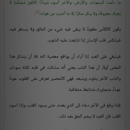
ما دامت السموات، والأرض، والآخر أسود مُربادًّا كالكوز مُجَخِّيًا لا
[3]
يعرف معروفًا، ولا ينكر منكرًا إلا ما أشرب من هواه
.
يكون كالكأس مقلوباً، لا يبقى فيه شيء من المائع، ولا يستقر فيه،
فينتكس قلب الإنسان إذا تتابعت عليه الذنوب.
فينبغي على العبد إذا أراد أن يواقع معصية الله
أن يتذكر هذا

المعنى أولاً، أن هذا الذنب يعني أنه ستُنكت في قلبه نكتة سوداء،
والذنب الآخر يتلوه، ويتبعه، فهي كالحصير تعرض على القلوب عوداً
عوداً، متجاورة، متتابعة، متعاقبة.
فإذا وقع في الآخر دعاه إلى الذي بعده، حتى يسود القلب، وإذا اسود
القلب فإن العبد لا يبصر الحق بعد ذلك،