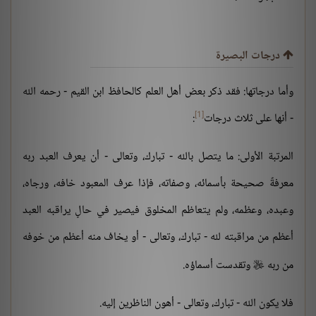
درجات البصيرة
وأما درجاتها: فقد ذكر بعض أهل العلم كالحافظ ابن القيم - رحمه الله
[1]
- أنها على ثلاث درجات
:
المرتبة الأولى: ما يتصل بالله - تبارك، وتعالى - أن يعرف العبد ربه
معرفةً صحيحة بأسمائه، وصفاته، فإذا عرف المعبود خافه، ورجاه،
وعبده، وعظمه، ولم يتعاظم المخلوق فيصير في حالٍ يراقبه العبد
أعظم من مراقبته لله - تبارك، وتعالى - أو يخاف منه أعظم من خوفه
من ربه
وتقدست أسماؤه.

فلا يكون الله - تبارك، وتعالى - أهون الناظرين إليه.