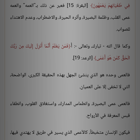
فِي طُغْيَانِهِمْ يَعْمَهُونَ
[البقرة: 15] فعبر عن ذلك بـ"العمه" والعمه
عمى القلب، وظلمة البصيرة، وأثره الحيرة، والاضطراب، وعدم الاهتداء
للصواب.
وكما قال الله - تبارك، وتعالى -: أَ
فَمَنْ يَعْلَمُ أَنَّمَا أُنْزِلَ إِلَيْكَ مِنْ رَبِّكَ
الْحَقُّ كَمَنْ هُوَ أَعْمَى
[الرعد: 19].
فالعمى وحده هو الذي ينشئ الجهل بهذه الحقيقة الكبرى، الواضحة،
التي لا تخفى إلا على العميان.
فالعمى عمى البصيرة، وانطماس المدارك، واستغلاق القلوب، وانطفاء
قبس المعرفة في الأرواح.
فيكون الإنسان متخبطاً، كالأعمى الذي يسير في طريق لا يهتدي فيها،