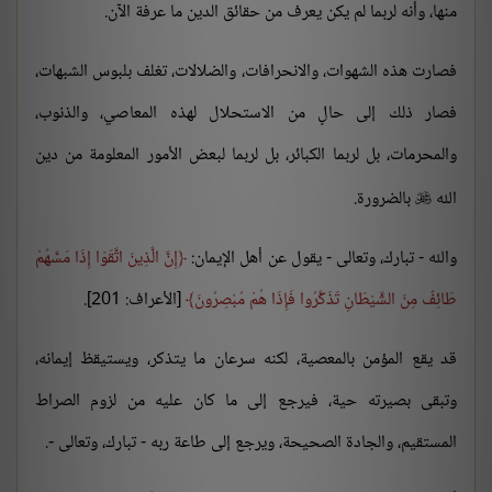
منها، وأنه لربما لم يكن يعرف من حقائق الدين ما عرفة الآن.
فصارت هذه الشهوات، والانحرافات، والضلالات، تغلف بلبوس الشبهات،
فصار ذلك إلى حالٍ من الاستحلال لهذه المعاصي، والذنوب،
والمحرمات، بل لربما الكبائر، بل لربما لبعض الأمور المعلومة من دين
الله
بالضرورة.

والله - تبارك، وتعالى - يقول عن أهل الإيمان:
إِنَّ الَّذِينَ اتَّقَوْا إِذَا مَسَّهُمْ
طَائِفٌ مِنَ الشَّيْطَانِ تَذَكَّرُوا فَإِذَا هُمْ مُبْصِرُونَ
[الأعراف: 201].
قد يقع المؤمن بالمعصية، لكنه سرعان ما يتذكر، ويستيقظ إيمانه،
وتبقى بصيرته حية، فيرجع إلى ما كان عليه من لزوم الصراط
المستقيم، والجادة الصحيحة، ويرجع إلى طاعة ربه - تبارك، وتعالى -.