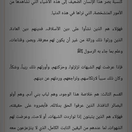
كنسبة بصر هذا الإنسان الضعيف إلى هذه الأشياء التي نشاهدها من
الأمور المتشخصة، التي نراها في هذه الدنيا.
فهؤلاء هم الذين نشأوا على دين الأسلاف، فدينهم دين العادة،
الذين ورثوا ذلك وراثة من غير أن يكون لهم معرفة، وبصر، وقناعات،
وعلم بما جاء به الرسول ﷺ
فإذا عرضت لهم الشبهات تزلزلوا، وحرّكتهم، وأورثهم ذلك ريباً، وشكاً،
وكان ذلك سبباً لارتكاسهم، وتراجعهم، وردتهم عن دينهم.
القسم الثالث: هم خلاصة هذا الوجود، وهم لباب بني آدم، وهم أولو
البصائر النافذة، الذين عرفوا الحق بدلائله، فأبصروه على حقيقته،
فهؤلاء هم الذين يثبتون إذا تواردت الشبهات، أو لاحت، وعرضت لهم
الشهوات، لما عندهم من اليقين الثابت الكامل، الذي لا يتزعزعون معه