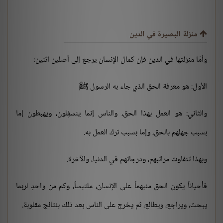
منزلة البصيرة في الدين
وأمّا منزلتها في الدين فإن كمال الإنسان يرجع إلى أصلين اثنين:
الأول: هو معرفة الحق الذي جاء به الرسول ﷺ
والثاني: هو العمل بهذا الحق، والناس إنما ينسفِلون، ويهبطون إما
بسبب جهلهم بالحق، وإما بسبب ترك العمل به.
وبهذا تتفاوت مراتبهم، ودرجاتهم في الدنيا، والآخرة.
فأحياناً يكون الحق منبهماً على الإنسان، ملتبساً، وكم من واحدٍ لربما
يبحث، ويراجع، ويطالع، ثم يخرج على الناس بعد ذلك بنتائج مقلوبة.