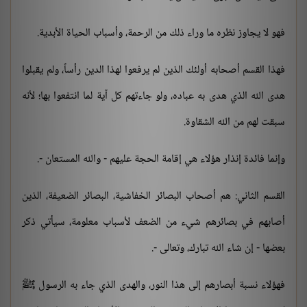
فهو لا يجاوز نظره ما وراء ذلك من الرحمة، وأسباب الحياة الأبدية.
فهذا القسم أصحابه أولئك الذين لم يرفعوا لهذا الدين رأساً، ولم يقبلوا
هدى الله الذي هدى به عباده، ولو جاءتهم كل آية لما انتفعوا بها؛ لأنه
سبقت لهم من الله الشقاوة.
وإنما فائدة إنذار هؤلاء هي إقامة الحجة عليهم - والله المستعان -.
القسم الثاني: هم أصحاب البصائر الخفاشية، البصائر الضعيفة، الذين
أصابهم في بصائرهم شيء من الضعف لأسباب معلومة، سيأتي ذكر
بعضها - إن شاء الله تبارك، وتعالى -.
فهؤلاء نسبة أبصارهم إلى هذا النور، والهدى الذي جاء به الرسول ﷺ