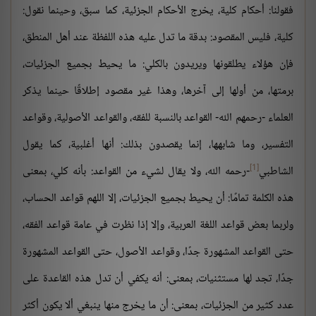
فقولنا: أحكام كلية، يخرج الأحكام الجزئية، كما سبق، وحينما نقول:
كلية، فليس المقصود: بدقة ما تدل عليه هذه اللفظة عند أهل المنطق،
فإن هؤلاء يطلقونها ويريدون بالكلي: ما يحيط بجميع الجزئيات،
برمتها، من أولها إلى آخرها، وهذا غير مقصود إطلاقًا حينما يذكر
العلماء -رحمهم الله- القواعد بالنسبة للفقه، والقواعد الأصولية، وقواعد
التفسير، وما شابهها، إنما يقصدون بذلك: أنها أغلبية، كما يقول
[1]
الشاطبي
-رحمه الله، ولا يقال لشيء من القواعد: بأنه كلي، بمعنى
هذه الكلمة تمامًا: أن يحيط بجميع الجزئيات، إلا اللهم قواعد الحساب،
ولربما بعض قواعد اللغة العربية، وإلا إذا نظرت في عامة قواعد الفقه،
حتى القواعد المشهورة جدًا، وقواعد الأصول، حتى القواعد المشهورة
جدًا، تجد لها مستثنيات، بمعنى: أنه يكفي أن تدل هذه القاعدة على
عدد كثير من الجزئيات، بمعنى: أن ما يخرج منها ينبغي ألا يكون أكثر