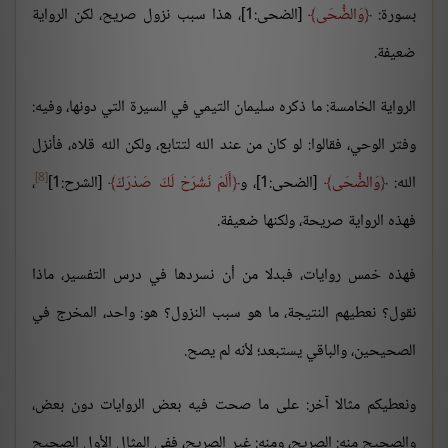
بسورة:
وَالضُّحَى
[الضحى:1]، هذا سبب نزول صريح، لكن الرواية
ضعيفة.
الرواية الخامسة: ما ذكره سليمان التيمي في السيرة التي دونها، وفيه:
وفتر الوحي، فقالوا: لو كان من عند الله لتتابع، ولكن الله قلاه، فأنزل
[8]
الله:
وَالضُّحَى
[الضحى:1]، و
أَلَمْ نَشْرَحْ لَكَ صَدْرَكَ
[الشرح:1]
،
فهذه الرواية صريحة، ولكنها ضعيفة.
فهذه خمس روايات، فبدلا من أن نسردها في درس التفسير، ماذا
نقول؟ نعطيهم النتيجة، ما هو سبب النزول؟ هو: واحد، المخرج في
الصحيحين، والباقي يستبعد؛ لأنه لم يصح.
ونعطيكم مثالا آخر: على ما صحت فيه بعض الروايات دون بعض،
والصحيح منه: الصريح، ومنه: غير الصريح، ففي المثال الأول الصحيح