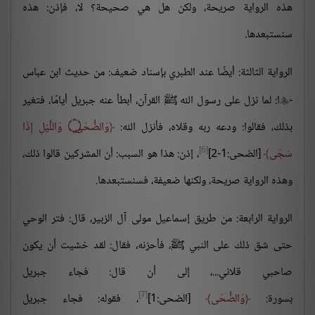
هذه الرواية صريحة، ولكن هل هي صحيحة؟ لا، فإذن: هذه
سنستبعدها.
الرواية الثالثة: أيضًا عند الطبري بإسناد ضعيف: من حديث ابن عباس
-
ا: لما نزل على رسول الله ﷺ القرآن، أبطأ عنه جبريل أيامًا، فتغير

بذلك، فقالوا: ودعه ربه وقلاه، فأنزل الله:
وَالضُّحَى
۝
وَاللَّيْلِ إِذَا
[6]
سَجَى
[الضحى:1-2]
، إذن: هذا هو السبب: أن المشركين قالوا ذلك،
وهذه الرواية صريحة، ولكنها ضعيفة، فسنستبعدها.
الرواية الرابعة: من طريق إسماعيل مولى آل الزبير، قال: فتر الوحي
حتى شق ذلك على النبي ﷺ، فأحزنه، فقال: لقد خشيت أن يكون
صاحبي قلاني...، إلى أن قال: فجاء جبريل
[7]
بسورة:
وَالضُّحَى
[الضحى:1]
، فقوله: فجاء جبريل