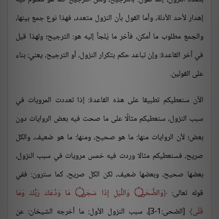
إهدار لأحد الأدلة، وأما القول بأن النزول متعدد، فهذا نوع جمع بينها،
والجمع مطلوب ما أمكن، فآخر ما يُلجأ إليه هو: الترجيح؛ ولهذا قيل
في آخر القاعدة: وإن تباعد حكم بتكرار النزول، أو الترجيح، يعني: بناء
على القولين.
الآن سنعطيكم تطبيقا على هذه القاعدة: إذا تعددت المرويات في
سبب النزول، سنعطيكم مثالًا على ما صحت فيه بعض الروايات دون
بعض؛ لأن الروايات منها: ما هو صحيح، ومنها: ما هو ضعيف، والكل
صريح، فسنعطيكم مثالا وردت فيه خمس مرويات في سبب النزول،
بعضها صحيح، وبعضها ضعيف، لكن الكل صريح، كما سترون: ففي
قوله تعالى:
وَالضُّحَى
۝
وَاللَّيْلِ إِذَا سَجَى
۝
مَا وَدَّعَكَ رَبُّكَ وَمَا
قَلَى
[الضحى:1-3]، سبب النزول الأول: ما أخرجه الشيخان: عن