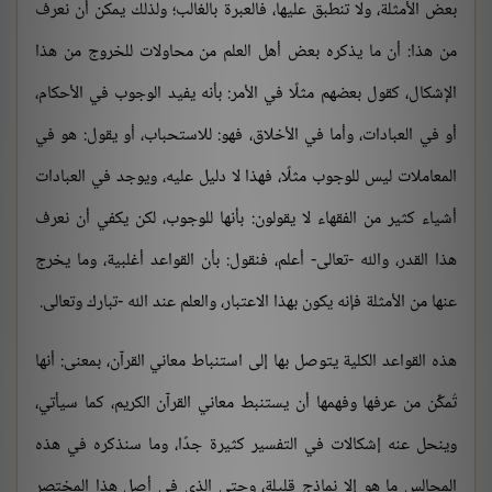
بعض الأمثلة، ولا تنطبق عليها، فالعبرة بالغالب؛ ولذلك يمكن أن نعرف
من هذا: أن ما يذكره بعض أهل العلم من محاولات للخروج من هذا
الإشكال، كقول بعضهم مثلًا في الأمر: بأنه يفيد الوجوب في الأحكام،
أو في العبادات، وأما في الأخلاق، فهو: للاستحباب، أو يقول: هو في
المعاملات ليس للوجوب مثلًا، فهذا لا دليل عليه، ويوجد في العبادات
أشياء كثير من الفقهاء لا يقولون: بأنها للوجوب، لكن يكفي أن نعرف
هذا القدر، والله -تعالى- أعلم، فنقول: بأن القواعد أغلبية، وما يخرج
عنها من الأمثلة فإنه يكون بهذا الاعتبار، والعلم عند الله -تبارك وتعالى.
هذه القواعد الكلية يتوصل بها إلى استنباط معاني القرآن، بمعنى: أنها
تُمكِّن من عرفها وفهمها أن يستنبط معاني القرآن الكريم، كما سيأتي،
وينحل عنه إشكالات في التفسير كثيرة جدًا، وما سنذكره في هذه
المجالس ما هو إلا نماذج قليلة، وحتى الذي في أصل هذا المختصر