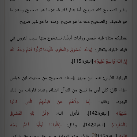
وغير الصحيح كله صريح، أما هنا، فلا، فمنه: ما هو صحيح، ومنه: ما
هو ضعيف، والصحيح منه: ما هو صريح، ومنه: ما هو غير صريح.
نعطيكم مثالا فيه خمس روايات أيضًا، نستخرج منها سبب النزول في
قوله -تبارك وتعالى:
وَلِلَّهِ الْمَشْرِقُ وَالْمَغْرِبُ فَأَيْنَمَا تُوَلُّوا فَثَمَّ وَجْهُ اللَّهِ
إِنَّ اللَّهَ وَاسِعٌ عَلِيمٌ
[البقرة:115].
الرواية الأولى: عند ابن جرير بإسناد صحيح: من حديث ابن عباس
-
ا- قال: كان أول ما نسخ من القرآن القبلة، وفيه: فارتاب من ذلك

اليهود، وقالوا:
مَا وَلَّاهُمْ عَنْ قِبْلَتِهِمُ الَّتِي كَانُوا
عَلَيْهَا
[البقرة:142]، فأنزل الله:
قُلْ لِلَّهِ الْمَشْرِقُ
وَالْمَغْرِبُ
[البقرة:142]، وقال:
فَأَيْنَمَا تُوَلُّوا فَثَمَّ وَجْهُ
[9]
اللَّهِ
[البقرة:115]
، فالآن هذه الرواية صحيحة، وصريحة، فيكون