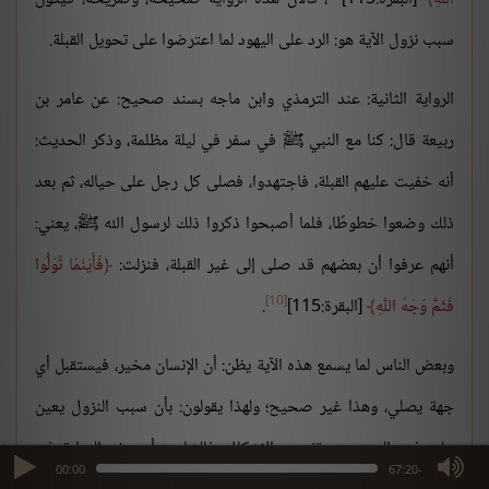
سبب نزول الآية هو: الرد على اليهود لما اعترضوا على تحويل القبلة.
الرواية الثانية: عند الترمذي وابن ماجه بسند صحيح: عن عامر بن
ربيعة قال: كنا مع النبي ﷺ في سفر في ليلة مظلمة، وذكر الحديث:
أنه خفيت عليهم القبلة، فاجتهدوا، فصلى كل رجل على حياله، ثم بعد
ذلك وضعوا خطوطًا، فلما أصبحوا ذكروا ذلك لرسول الله ﷺ، يعني:
أنهم عرفوا أن بعضهم قد صلى إلى غير القبلة، فنزلت:
فَأَيْنَمَا تُوَلُّوا
[10]
فَثَمَّ وَجْهُ اللَّهِ
[البقرة:115]
.
وبعض الناس لما يسمع هذه الآية يظن: أن الإنسان مخير، فيستقبل أي
جهة يصلي، وهذا غير صحيح؛ ولهذا يقولون: بأن سبب النزول يعين
على فهم المعنى، ويرتفع به الإشكال، فالشاهد: أن هذه الرواية في
max volume
00:00
-67:20