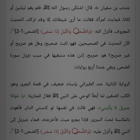
جندب بن سفيان
قال: اشتكى رسول الله ﷺ، فلم يقم ليلتين أو

ثلاثا، فجاءت امرأة، فقالت: ما أرى شيطانك إلا وقد تركك، الحديث
[4]
المعروف، فأنزل الله:
وَالضُّحَى
۝
وَاللَّيْلِ إِذَا سَجَى
[الضحى:1-2]
،
الآن الحديث في الصحيحين، فهو: ثابت صحيح، وهل هو صريح أو
غير صريح؟ هو: صريح، إذن: هذه سنبقيها في سبب نزول سورة
الضحى، وبقي عندنا أربع روايات:
الرواية الثانية: عند الطبراني بإسناد ضعيف، في قصة الجرو، وهو:
الكلب الصغير، لما أبطأ الوحي على النبي ﷺ فقال للجارية:
يا خولة!
جبريل لا يأتيني
، فهي قالت في نفسها: لو كنستي الدار، فأهوت
بالمكنسة تحت السرير، فإذا بجرو ميت، فأخرجته، فجاء جبريل إلى
[5]
النبي ﷺ وأنزل عليه:
وَالضُّحَى
۝
وَاللَّيْلِ إِذَا سَجَى
[الضحى:1-2]
،