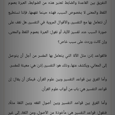
التفريق بين القاعدة والضابط تعتبر هذه من الضوابط، العبرة بعموم
اللفظ والمعنى لا بخصوص السبب، فهذه حينما نفهمها، فإننا نستطيع
أن نتعامل بها مع التفسير، والأقوال المروية في التفسير، هل نقف على
صورة السبب عند تفسير الآية، أو نقول: العبرة بعموم اللفظ والمعنى،
وإن كانت وردت على سبب خاص؟
فالقواعد إذن: مثل الآلة التي يتعامل بها المفسر من أجل أن يتوصل
إلى المعاني، ويكشف عنها، وذلك هو: التفسير، إذن: هي: معينة للمفسر.
وأما الفرق بين قواعد التفسير وبين علوم القرآن، فيمكن أن يقال: إن
قواعد التفسير هي: باب من أبواب علوم القرآن.
وأما الفرق بين قواعد التفسير وبين أصول الفقه وبين اللغة مثلًا،
فنقول: قواعد التفسير هي: مأخوذة من الأصول، ومن اللغة، إلى غير