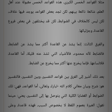
مثلا القواعد الخمس الكبرى، هذه القواعد الخمس مقبولة عند أهل
العلم، شائعة ذائعة بينهم، لكن تجد بعض القواعد يوجد فيها خلاف،
لكن ليس كالخلاف في الضوابط، لكن قد يختلفون في بعض فروع
القاعدة، وجزئياتها.
والفرق الثالث: إنما يشذ عن القاعدة أكثر مما يشذ عن الضابط،
فالضابط لأنه محدود، فالأشياء التي تشذ عنه قليلة، أما القاعدة،
فلاتساعها، فإنما يخرج عنها أكثر مما يخرج عن الضابط.
بعد ذلك أشير إلى الفرق بين قواعد التفسير، وبين التفسير، فالتفسير
هو: شرح وبيان معاني كلام الله -تبارك وتعالى، أما القواعد، فهي: تلك
الضوابط أو القضايا الكلية التي يتوصل بها إلى التفسير، يعني: حينما
نقول: العبرة بعموم اللفظ لا بخصوص السبب، فهذه قاعدة، وعلى