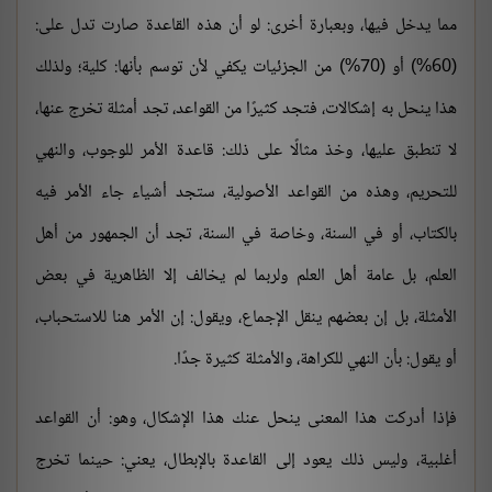
مما يدخل فيها، وبعبارة أخرى: لو أن هذه القاعدة صارت تدل على:
(60%) أو (70%) من الجزئيات يكفي لأن توسم بأنها: كلية؛ ولذلك
هذا ينحل به إشكالات، فتجد كثيرًا من القواعد، تجد أمثلة تخرج عنها،
لا تنطبق عليها، وخذ مثالًا على ذلك: قاعدة الأمر للوجوب، والنهي
للتحريم، وهذه من القواعد الأصولية، ستجد أشياء جاء الأمر فيه
بالكتاب، أو في السنة، وخاصة في السنة، تجد أن الجمهور من أهل
العلم، بل عامة أهل العلم ولربما لم يخالف إلا الظاهرية في بعض
الأمثلة، بل إن بعضهم ينقل الإجماع، ويقول: إن الأمر هنا للاستحباب،
أو يقول: بأن النهي للكراهة، والأمثلة كثيرة جدًا.
فإذا أدركت هذا المعنى ينحل عنك هذا الإشكال، وهو: أن القواعد
أغلبية، وليس ذلك يعود إلى القاعدة بالإبطال، يعني: حينما تخرج