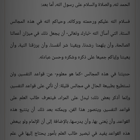
الحمد لله، والصلاة والسلام على رسول الله، أما بعد:
فسلام الله عليكم ورحمته وبركاته، وحياكم الله في هذه المجالس
الستة، التي أسأل الله -تبارك وتعالى- أن يجعل ذلك في ميزان أعمالنا
الصالحة، وأن يلهمنا رشدنا، ويقينا شر أنفسنا، وأن يرزقنا النية، وأن
يعيننا وإياكم جميعا على ذكره وشكره وحسن عبادته.
حديثنا في هذه المجالس -كما هو معلوم- عن: قواعد التفسير، ولن
نستطيع بطبيعة الحال في مجالس قليلة: أن نأتي على قواعد التفسير،
وإنما أذكر بعض ذلك؛ ليدل على المراد، فيتعرف طالب العلم على
قواعد التفسير، ويتصور هذا الفن، ويمكنه بعد ذلك أن يتتبع هذه
القواعد، وأن يُعنى بها، وأن يدرسها، بالإضافة إلى أن الإلمام ولو ببعض
هذه القواعد يفيد في تبصير طالب العلم بأمور يحتاج إليها في علم