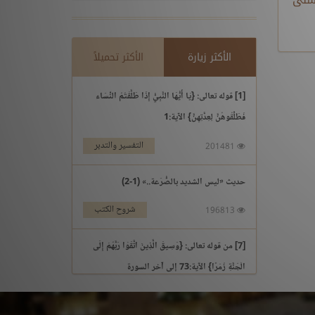
الأكثر زيارة
الأكثر تحميلاً
[1] قوله تعالى: {يَا أَيُّهَا النَّبِيُّ إِذَا طَلَّقْتُمُ النِّسَاء
فَطَلِّقُوهُنَّ لِعِدَّتِهِنَّ} الآية:1
التفسير والتدبر
201481
حديث «ليس الشديد بالصُّرَعة..» (1-2)
شروح الكتب
196813
[7] من قوله تعالى: {وَسِيقَ الَّذِينَ اتَّقَوْا رَبَّهُمْ إِلَى
الْجَنَّةِ زُمَرًا} الآية:73 إلى آخر السورة
التفسير والتدبر
195969