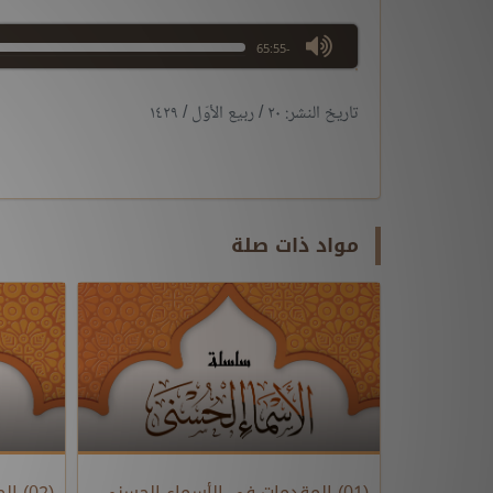
max volume
-65:55
تاريخ النشر: ٢٠ / ربيع الأوّل / ١٤٢٩
مواد ذات صلة
(01) المقدمات في الأسماء الحسنى
(02)