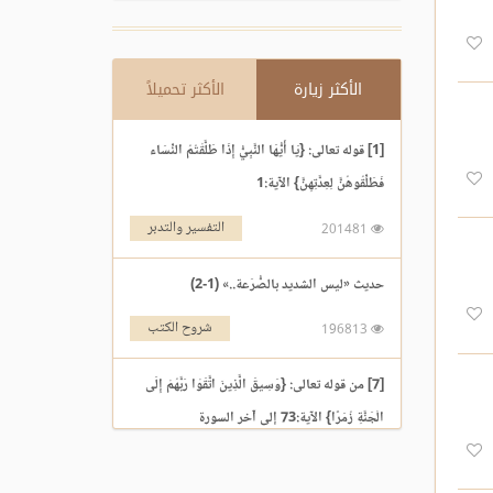
الأكثر زيارة
الأكثر تحميلاً
[1] قوله تعالى: {يَا أَيُّهَا النَّبِيُّ إِذَا طَلَّقْتُمُ النِّسَاء
فَطَلِّقُوهُنَّ لِعِدَّتِهِنَّ} الآية:1
التفسير والتدبر
201481
حديث «ليس الشديد بالصُّرَعة..» (1-2)
شروح الكتب
196813
[7] من قوله تعالى: {وَسِيقَ الَّذِينَ اتَّقَوْا رَبَّهُمْ إِلَى
الْجَنَّةِ زُمَرًا} الآية:73 إلى آخر السورة
التفسير والتدبر
195969