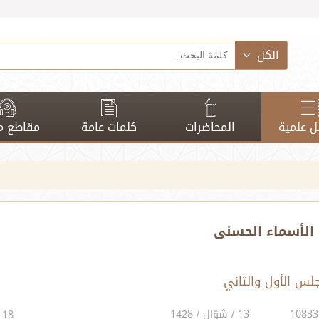
الكل
 علمية
المحاضرات
كلمات عامة
مقاطع م
الأسماء الحسنى
13 / شوّال / 1428
18