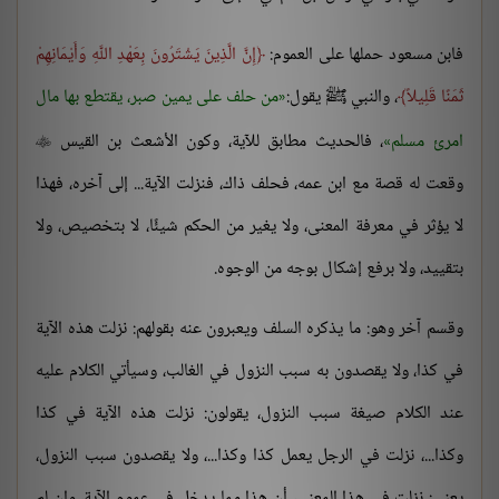
فابن مسعود حملها على العموم:
إِنَّ الَّذِينَ يَشْتَرُونَ بِعَهْدِ اللَّهِ وَأَيْمَانِهِمْ
ثَمَنًا قَلِيلاً
، والنبي ﷺ يقول:
من حلف على يمين صبر، يقتطع بها مال
امرئ مسلم
، فالحديث مطابق للآية، وكون الأشعث بن القيس

وقعت له قصة مع ابن عمه، فحلف ذاك، فنزلت الآية... إلى آخره، فهذا
لا يؤثر في معرفة المعنى، ولا يغير من الحكم شيئًا، لا بتخصيص، ولا
بتقييد، ولا برفع إشكال بوجه من الوجوه.
وقسم آخر وهو: ما يذكره السلف ويعبرون عنه بقولهم: نزلت هذه الآية
في كذا، ولا يقصدون به سبب النزول في الغالب، وسيأتي الكلام عليه
عند الكلام صيغة سبب النزول، يقولون: نزلت هذه الآية في كذا
وكذا...، نزلت في الرجل يعمل كذا وكذا...، ولا يقصدون سبب النزول،
يعني: نزلت في هذا المعنى، أن هذا مما يدخل في عموم الآية، وإن لم