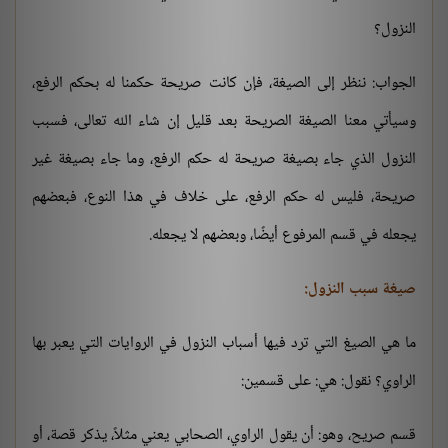
النزول؟
الجواب: ننظر إلى الصيغة، فإن كانت صريحة حكمنا له بحكم الرفع،
وسيأتي معنا الصيغة الصريحة بعد قليل إن شاء الله تعالى، فسبب
النزول الذي جاء بصيغة صريحة له حكم الرفع، وما جاء بصيغة غير
صريحة، فليس له حكم الرفع، على خلاف في هذا النوع، فبعضهم
يجعله في قسم المرفوع أيضًا، وبعضهم لا يجعله.
صيغة سبب النزول:
ما هي الصيغ التي ترد فيها أسباب النزول في الروايات التي يعبر بها
الراوي؟ نقول: هي: على قسمين:
قسم صريح، وهو: أن يقول الراوي، الصحابي يعني مثلاً، يذكر قصة، أو