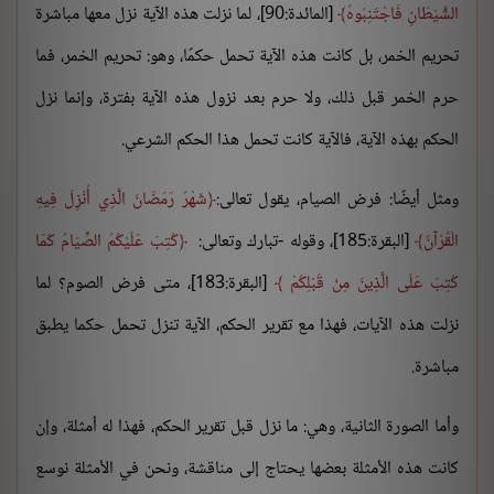
الشَّيْطَانِ فَاجْتَنِبُوهُ
[المائدة:90]، لما نزلت هذه الآية نزل معها مباشرة
تحريم الخمر، بل كانت هذه الآية تحمل حكمًا، وهو: تحريم الخمر، فما
حرم الخمر قبل ذلك، ولا حرم بعد نزول هذه الآية بفترة، وإنما نزل
الحكم بهذه الآية، فالآية كانت تحمل هذا الحكم الشرعي.
ومثل أيضًا: فرض الصيام، يقول تعالى:
شَهْرُ رَمَضَانَ الَّذِي أُنْزِلَ فِيهِ
الْقُرْآنُ
[البقرة:185]، وقوله -تبارك وتعالى:
كُتِبَ عَلَيْكُمُ الصِّيَامُ كَمَا
كُتِبَ عَلَى الَّذِينَ مِنْ قَبْلِكُمْ
[البقرة:183]، متى فرض الصوم؟ لما
نزلت هذه الآيات، فهذا مع تقرير الحكم، الآية تنزل تحمل حكما يطبق
مباشرة.
وأما الصورة الثانية، وهي: ما نزل قبل تقرير الحكم، فهذا له أمثلة، وإن
كانت هذه الأمثلة بعضها يحتاج إلى مناقشة، ونحن في الأمثلة نوسع