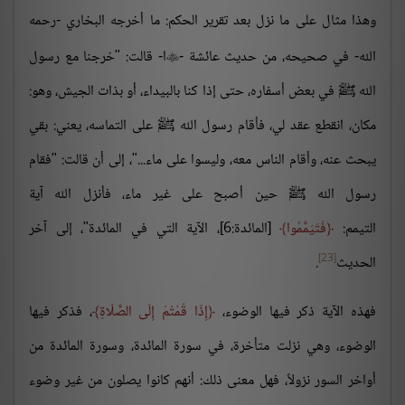
وهذا مثال على ما نزل بعد تقرير الحكم: ما أخرجه البخاري -رحمه
الله- في صحيحه، من حديث عائشة -
ا- قالت: "خرجنا مع رسول

الله ﷺ في بعض أسفاره، حتى إذا كنا بالبيداء، أو بذات الجيش، وهو:
مكان، انقطع عقد لي، فأقام رسول الله ﷺ على التماسه، يعني: بقي
يبحث عنه، وأقام الناس معه، وليسوا على ماء..."، إلى أن قالت: "فقام
رسول الله ﷺ حين أصبح على غير ماء، فأنزل الله آية
التيمم:
فَتَيَمَّمُوا
[المائدة:6]، الآية التي في المائدة"، إلى آخر
[23]
الحديث
.
فهذه الآية ذكر فيها الوضوء،
إِذَا قُمْتُمْ إِلَى الصَّلَاةِ
، فذكر فيها
الوضوء، وهي نزلت متأخرة، في سورة المائدة، وسورة المائدة من
أواخر السور نزولاً، فهل معنى ذلك: أنهم كانوا يصلون من غير وضوء