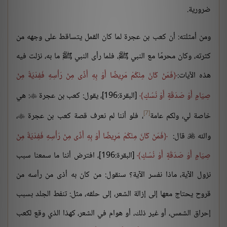
ضرورية.
ومن أمثلته: أن كعب بن عجرة لما كان القمل يتساقط على وجهه من
كثرته، وكان محرمًا مع النبي ﷺ، فلما رأى النبي ﷺ ما به، نزلت فيه
هذه الآيات:
فَمَنْ كَانَ مِنْكُمْ مَرِيضًا أَوْ بِهِ أَذًى مِنْ رَأْسِهِ فَفِدْيَةٌ مِنْ
صِيَامٍ أَوْ صَدَقَةٍ أَوْ نُسُكٍ
[البقرة:196]، يقول: كعب بن عجرة
: هي

[7]
خاصة لي، ولكم عامة
، فلو أننا لم نعرف قصة كعب بن عجرة
،

والله
قال:
فَمَنْ كَانَ مِنْكُمْ مَرِيضًا أَوْ بِهِ أَذًى مِنْ رَأْسِهِ فَفِدْيَةٌ مِنْ

صِيَامٍ أَوْ صَدَقَةٍ أَوْ نُسُكٍ
[البقرة:196]، افترض أننا ما سمعنا سبب
نزول الآية، ماذا نفسر الآية؟ سنقول: من كان به أذى من رأسه من
قروح يحتاج معها إلى إزالة الشعر، إلى حلقه، مثل: تنفط الجلد بسبب
إحراق الشمس، أو غير ذلك، أو هوام في الشعر، كهذا الذي وقع لكعب