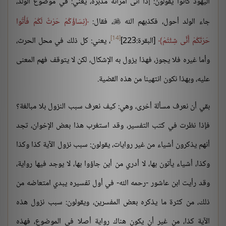
اليهود كانوا يقولون: إذا أتى امرأته مدبرة، يعني: في موضوع الولد،
جاء الولد أحول، فكذبهم الله
، فقال:
نِسَاؤُكُمْ حَرْثٌ لَكُمْ فَأْتُوا

[14]
حَرْثَكُمْ أَنَّى شِئْتُمْ
[البقرة:223]
، يعني: كل ذلك في محل الحرث،
وأما غيره فلا يجوز، فهذا يزول به الإشكال، لكن لا يتوقف فهم المعنى
عليه، وبهذا نكون انتهينا من هذه القضية.
بقي أن نعرف مسألة أخرى، وهي: كيف نعرف سبب النزول بلا مبالغة؟
فإذا نظرت في كتب التفسير، وقد استغرب هذا بعض الإخوان، تجد
أنهم يذكرون أشياء من غير روايات، يقولون: سبب نزول الآية كذا وكذا
وكذا، أشياء يأتون بها، لا أدري من أين جاؤوا بها، لا يوجد فيها رواية،
وقد رأيت ابن عاشور -رحمه الله- في أول تفسيره يبدي امتعاضه من
ذلك، من كثرة ما يذكره بعض المفسرين، ويقولون: سبب نزول هذه
الآية كذا، من غير أن يكون هناك رواية أصلا في الموضوع، فهذه