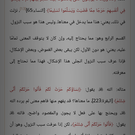
[13]
فِي أَنْفُسِهِمْ حَرَجًا مِمَّا قَضَيْتَ وَيُسَلِّمُوا تَسْلِيمًا
[النساء:65]
، نزلت
في ذلك، يعني: هذا مما يدخل في معناها، وليس هذا هو سبب النزول.
القسم الرابع وهو: مما يحتاج إليه، وإن كان لا يتوقف المعنى تمامًا
عليه، يعني: هو دون الأول، لكن يبقى بعض الغموض، وبعض الإشكال،
فإذا عرف سبب النزول انجلى هذا الإشكال، فهذا مما نحتاج إلى
معرفته.
مثاله: الله
يقول:
نِسَاؤُكُمْ حَرْثٌ لَكُمْ فَأْتُوا حَرْثَكُمْ أَنَّى

شِئْتُمْ
[البقرة:223]، ما معناها؟ قد يفهم منها فاهم معنى لم يرده الله
، ويحتج بها على فعل لا يجوز، والمقصود واضح، فالله


يقول:
فَأْتُوا حَرْثَكُمْ أَنَّى شِئْتُمْ
، لكن إذا عرفت سبب النزول، وهو: أن