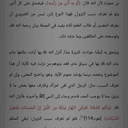
بن عجرة، لأن الله قال:
أَوْ بِهِ أَذًى مِنْ رَأْسِهِ
، فيصدق على كل أذى،
ولو لم نعرف سبب النزول، فهذا النوع إذن: ليس من الضروري أن
يعرفه المفسر، أو طالب العلم؛ لكنه يفيد في الجملة بيان رحمة الله
،

وتوسعته على المكلفين، وما شابه ذلك.
ويلحق به أيضًا: حوادث كثيرة جدًا، أنزل الله
بها آيات، حكمها عام،

جاء الله
بها في سياق عام، فقد يتوهم من نزلت فيه الآية: أن هذا

الموضوع يخصه، بينما يؤخذ عموم الآية، وهو: واضح المعنى، وإن لم
نعرف السبب، مثل: الرجل الذي لقي امرأة، وقارف معها بعض ما لا
يليق، مما لا يوجب الحد، فندم، وجاء إلى النبي ﷺ وأخبره، فأنزل الله
:
وَأَقِمِ الصَّلَاةَ طَرَفَيِ النَّهَارِ وَزُلَفًا مِنَ اللَّيْلِ إِنَّ الْحَسَنَاتِ يُذْهِبْنَ

[8]
السَّيِّئَاتِ
[هود:114]
، فلو لم نعرف سبب النزول؛ لبقي الحكم