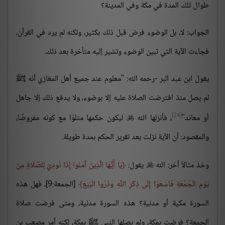
طوال تلك المدة في مكة وفي المدينة؟
الجواب: لا، بل الوضوء فرض قبل ذلك بكثير، ولكنه لم يرد في القرآن،
فجاءت الآية التي تبين الوضوء وتشير إليه متأخرة بعد ذلك.
يقول ابن عبد البر -رحمه الله: "معلوم عند جميع أهل المغازي أنه ﷺ
لم يصل منذ افترضت الصلاة عليه إلا بوضوء، ولا يدفع ذلك إلا جاهل
[24]
أو معاند"
، فأنزلها الله
ليكون حكمها متلوًا مع كونه مفروضًا،

والمقصود: أن الآية نزلت بعد تقرير الحكم بمدة طويلة.
وخذ مثالاً آخر: الله
يقول:
يَا أَيُّهَا الَّذِينَ آمَنُوا إِذَا نُودِيَ لِلصَّلَاةِ مِنْ

يَوْمِ الْجُمُعَةِ فَاسْعَوْا إِلَى ذِكْرِ اللَّهِ وَذَرُوا الْبَيْعَ
[الجمعة:9]، فهل هذه
السورة مكية أو مدنية؟ هذه السورة مدنية، ومتى فرضت صلاة
الجمعة؟ فرضت بمكة، ولم يصلها النبي ﷺ بمكة، لكنه أمر مصعب بن