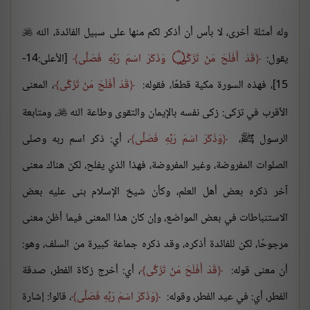
وله أمثلة أخرى، لا بأس أن أذكر لكم منها على سبيل الفائدة، الله

يقول:
قَدْ أَفْلَحَ مَنْ تَزَكَّى
۝
وَذَكَرَ اسْمَ رَبِّهِ فَصَلَّى
[الأعلى:14-
15]، فهذه السورة مكية قطعًا، فقوله:
قَدْ أَفْلَحَ مَنْ تَزَكَّى
، المعنى
الأقرب في تزكى: زكى نفسه بالإيمان والتقوى وطاعة الله
، ومتابعة

الرسول ﷺ،
وَذَكَرَ اسْمَ رَبِّهِ فَصَلَّى
، أي: ذكر اسم ربه وصلى
الصلوات المفروضة، وغير المفروضة، فهذا الذي يفلح، لكن هناك معنى
آخر ذكره بعض أهل العلم، وكأن شيخ الإسلام بنى عليه بعض
الاستنباطات في بعض المواضع، وإن كان هذا المعنى فيما أظن معنى
مرجوحًا، لكن للفائدة أذكره، وقد ذكره جماعة كبيرة من السلف، وهو:
أن معنى قوله:
قَدْ أَفْلَحَ مَنْ تَزَكَّى
، أي: أخرج زكاة الفطر، صدقة
الفطر، أي: في عيد الفطر، وقوله:
وَذَكَرَ اسْمَ رَبِّهِ فَصَلَّى
، قالوا: إشارة