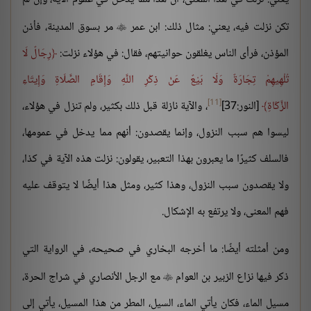
تكن نزلت فيه، يعني: مثال ذلك: ابن عمر
مر بسوق المدينة، فأذن

المؤذن، فرأى الناس يغلقون حوانيتهم، فقال: في هؤلاء نزلت:
رِجَالٌ لَا
تُلْهِيهِمْ تِجَارَةٌ وَلَا بَيْعٌ عَنْ ذِكْرِ اللَّهِ وَإِقَامِ الصَّلَاةِ وَإِيتَاءِ
[11]
الزَّكَاةِ
[النور:37]
، والآية نازلة قبل ذلك بكثير، ولم تنزل في هؤلاء،
ليسوا هم سبب النزول، وإنما يقصدون: أنهم مما يدخل في عمومها،
فالسلف كثيرًا ما يعبرون بهذا التعبير، يقولون: نزلت هذه الآية في كذا،
ولا يقصدون سبب النزول، وهذا كثير، ومثل هذا أيضًا لا يتوقف عليه
فهم المعنى، ولا يرتفع به الإشكال.
ومن أمثلته أيضًا: ما أخرجه البخاري في صحيحه، في الرواية التي
ذكر فيها نزاع الزبير بن العوام
مع الرجل الأنصاري في شراج الحرة،

مسيل الماء، فكان يأتي الماء، السيل، المطر من هذا المسيل، يأتي إلى