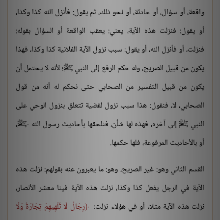
واقعة، أو سؤال، أو حادثة، أو نحو ذلك، ثم يقول: فأنزل الله كذا وكذا،
أو يقول: فنزلت هذه الآية، يعني: يعقب الواقعة أو السؤال بقوله:
فنزلت، أو فأنزل الله، أو يقول: سبب نزول الآية الفلانية كذا وكذا، فهذا
يكون من قبيل الصريح، وله حكم الرفع إلى النبي ﷺ؛ لأنه لا يحتمل أن
يكون من قبيل التفسير من الصحابي حتى نحكم له أنه من قول
الصحابي، لا، فنقول: هذا سبب نزول لقضية تتعلق بنزول الوحي على
النبي ﷺ إلى آخره، فهذه لها شأن، فنلحقها بأحاديث رسول الله -ﷺ،
أو بالأحاديث المرفوعة، فلها حكمها.
القسم الثاني وهو: غير الصريح، وهو: ما يعبرون عنه بقولهم: نزلت هذه
الآية في الرجل يفعل كذا وكذا، نزلت هذه الآية فينا معشر الأنصار،
نزلت هذه الآية مثلا، أو في هؤلاء نزلت:
رِجَالٌ لَا تُلْهِيهِمْ تِجَارَةٌ وَلَا