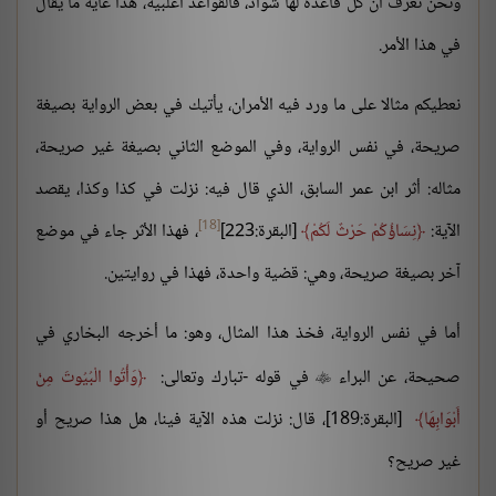
ونحن نعرف أن كل قاعدة لها شواذ، فالقواعد أغلبية، هذا غاية ما يقال
في هذا الأمر.
نعطيكم مثالا على ما ورد فيه الأمران، يأتيك في بعض الرواية بصيغة
صريحة، في نفس الرواية، وفي الموضع الثاني بصيغة غير صريحة،
مثاله: أثر ابن عمر السابق، الذي قال فيه: نزلت في كذا وكذا، يقصد
[18]
الآية:
نِسَاؤُكُمْ حَرْثٌ لَكُمْ
[البقرة:223]
، فهذا الأثر جاء في موضع
آخر بصيغة صريحة، وهي: قضية واحدة، فهذا في روايتين.
أما في نفس الرواية، فخذ هذا المثال، وهو: ما أخرجه البخاري في
صحيحة، عن البراء
في قوله -تبارك وتعالى:
وَأْتُوا الْبُيُوتَ مِنْ

أَبْوَابِهَا
[البقرة:189]، قال: نزلت هذه الآية فينا، هل هذا صريح أو
غير صريح؟