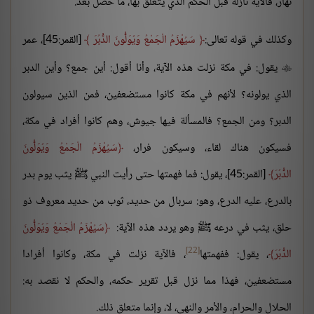
نهار، فالآية نازلة قبل الحكم الذي يتعلق بها، ما حصل بعد.
وكذلك في قوله تعالى:
سَيُهْزَمُ الْجَمْعُ وَيُوَلُّونَ الدُّبُرَ
[القمر:45]، عمر
يقول: في مكة نزلت هذه الآية، وأنا أقول: أين جمع؟ وأين الدبر

الذي يولونه؟ لأنهم في مكة كانوا مستضعفين، فمن الذين سيولون
الدبر؟ ومن الجمع؟ فالمسألة فيها جيوش، وهم كانوا أفراد في مكة،
فسيكون هناك لقاء، وسيكون فرار،
سَيُهْزَمُ الْجَمْعُ وَيُوَلُّونَ
الدُّبُرَ
[القمر:45]، يقول: فما فهمتها حتى رأيت النبي ﷺ يثب يوم بدر
بالدرع، عليه الدرع، وهو: سربال من حديد، ثوب من حديد معروف ذو
حلق، يثب في درعه ﷺ وهو يردد هذه الآية:
سَيُهْزَمُ الْجَمْعُ وَيُوَلُّونَ
[22]
الدُّبُرَ
، يقول: ففهمتها
، فالآية نزلت في مكة، وكانوا أفرادا
مستضعفين، فهذا مما نزل قبل تقرير حكمه، والحكم لا نقصد به:
الحلال والحرام، والأمر والنهي، لا، وإنما متعلق ذلك.