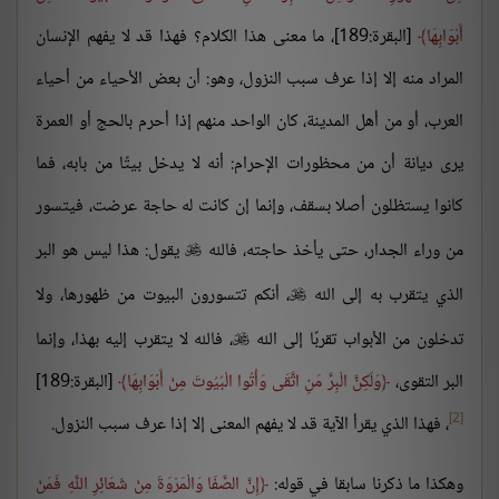
أَبْوَابِهَا
[البقرة:189]، ما معنى هذا الكلام؟ فهذا قد لا يفهم الإنسان
المراد منه إلا إذا عرف سبب النزول، وهو: أن بعض الأحياء من أحياء
العرب، أو من أهل المدينة، كان الواحد منهم إذا أحرم بالحج أو العمرة
يرى ديانة أن من محظورات الإحرام: أنه لا يدخل بيتًا من بابه، فما
كانوا يستظلون أصلا بسقف، وإنما إن كانت له حاجة عرضت، فيتسور
من وراء الجدار، حتى يأخذ حاجته، فالله
يقول: هذا ليس هو البر

الذي يتقرب به إلى الله
، أنكم تتسورون البيوت من ظهورها، ولا

تدخلون من الأبواب تقربًا إلى الله
، فالله لا يتقرب إليه بهذا، وإنما

البر التقوى،
وَلَكِنَّ الْبِرَّ مَنِ اتَّقَى وَأْتُوا الْبُيُوتَ مِنْ أَبْوَابِهَا
[البقرة:189]
[2]
، فهذا الذي يقرأ الآية قد لا يفهم المعنى إلا إذا عرف سبب النزول.
وهكذا ما ذكرنا سابقا في قوله:
إِنَّ الصَّفَا وَالْمَرْوَةَ مِنْ شَعَائِرِ اللَّهِ فَمَنْ