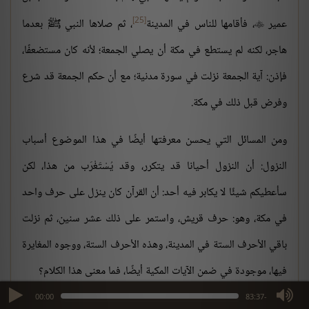
[25]
عمير
، فأقامها للناس في المدينة
، ثم صلاها النبي ﷺ بعدما

هاجر، لكنه لم يستطع في مكة أن يصلي الجمعة؛ لأنه كان مستضعفًا،
فإذن: آية الجمعة نزلت في سورة مدنية؛ مع أن حكم الجمعة قد شرع
وفرض قبل ذلك في مكة.
ومن المسائل التي يحسن معرفتها أيضًا في هذا الموضوع أسباب
النزول: أن النزول أحيانا قد يتكرر، وقد يُسْتَغْرَب من هذا، لكن
سأعطيكم شيئًا لا يكابر فيه أحد: أن القرآن كان ينزل على حرف واحد
في مكة، وهو: حرف قريش، واستمر على ذلك عشر سنين، ثم نزلت
باقي الأحرف الستة في المدينة، وهذه الأحرف الستة، ووجوه المغايرة
فيها، موجودة في ضمن الآيات المكية أيضًا، فما معنى هذا الكلام؟
max volume
00:00
-83:37
