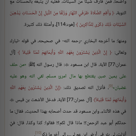
واضحًا، فمن قارف شيئًا من السيئات، فعليه أن يتبعه بالحسنات مع
التوبة،
وَأَقِمِ الصَّلَاةَ طَرَفَيِ النَّهَارِ وَزُلَفًا مِنَ اللَّيْلِ إِنَّ الْحَسَنَاتِ يُذْهِبْنَ
السَّيِّئَاتِ ذَلِكَ ذِكْرَى لِلذَّاكِرِينَ
[هود:114]، وأمثلة ذلك كثيرة.
ومنها: ما أخرجه البخاري -رحمه الله- في صحيحه، في قوله -تبارك
وتعالى:
إِنَّ الَّذِينَ يَشْتَرُونَ بِعَهْدِ اللَّهِ وَأَيْمَانِهِمْ ثَمَنًا قَلِيلاً
[آل
عمران:77] الآية، قال ابن مسعود
: قال رسول الله ﷺ:
من حلف

على يمين صبر، يقتطع بها مال امرئ مسلم، لقي الله وهو عليه
[9]
غضبان
، فأنزل الله تصديق ذلك:
إِنَّ الَّذِينَ يَشْتَرُونَ بِعَهْدِ اللَّهِ
وَأَيْمَانِهِمْ ثَمَنًا قَلِيلاً
[آل عمران:77] الآية، فدخل الأشعث بن قيس

في هذه الأثناء، وابن مسعود قد حدث أصحابه بهذا الحديث، فقال: ما
حدثكم أبو عبد الرحمن؟! ماذا قال لكم؟! فقالوا: كذا وكذا، قال: فيَّ
[10]
أنزلت، لي بئر في أرض ابن عم لي...، إلى آخر ما ذكر
.