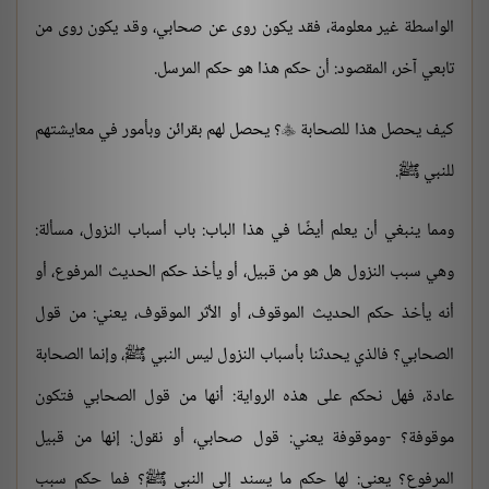
الواسطة غير معلومة، فقد يكون روى عن صحابي، وقد يكون روى من
تابعي آخر، المقصود: أن حكم هذا هو حكم المرسل.
كيف يحصل هذا للصحابة
؟ يحصل لهم بقرائن وبأمور في معايشتهم

للنبي ﷺ.
ومما ينبغي أن يعلم أيضًا في هذا الباب: باب أسباب النزول، مسألة:
وهي سبب النزول هل هو من قبيل، أو يأخذ حكم الحديث المرفوع، أو
أنه يأخذ حكم الحديث الموقوف، أو الأثر الموقوف، يعني: من قول
الصحابي؟ فالذي يحدثنا بأسباب النزول ليس النبي ﷺ، وإنما الصحابة
عادة، فهل نحكم على هذه الرواية: أنها من قول الصحابي فتكون
موقوفة؟ -وموقوفة يعني: قول صحابي، أو نقول: إنها من قبيل
المرفوع؟ يعني: لها حكم ما يسند إلى النبي ﷺ؟ فما حكم سبب