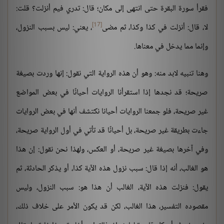
فقرأ سورة البقرة حتى انتهى إلى مكان؛ قال: تدري فيم أنزلت؟ قلت:
[17]
لا، قال: أنزلت في كذا وكذا، ثم مضى
، يعني: ليس بسبب النزول،
وإنما مما يدخل في معناها.
وهنا تنبيه لابد منه: وهو أن هذه الرواية التي نقول: إنها وردت بصيغة
صريحة؛ قد نجدها إذا استقرأنا الروايات أحيانًا في بعض المواضع
غير صريحة، فلو جمعنا الروايات أحيانا نكتشف أنها في بعض الروايات
جاءت بطريقة غير صريحة، بل أحيانًا قد تأتي في أول الرواية صريحة،
وفي آخرها بصيغة غير صريحة، أو العكس، ولهذا نحن نقول: إن هذا
هو الغالب، أنه إذا قال: سبب نزول هذه الآية كذا، أو يذكر الحادثة، ثم
يقول: فنزلت هذه الآية، الغالب أن هذا هو: سبب النزول، وليس
مقصوده التفسير، هذا الغالب، لكن قد يكون الأمر على خلاف ذلك،