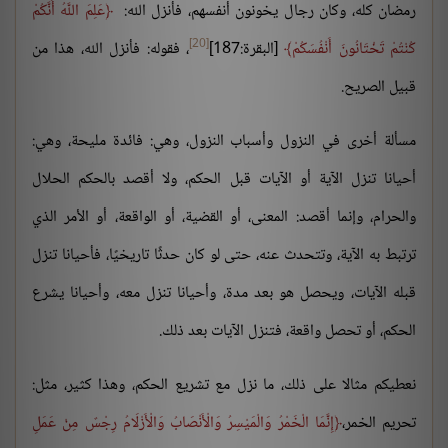
رمضان كله، وكان رجال يخونون أنفسهم، فأنزل الله:
عَلِمَ اللَّهُ أَنَّكُمْ
[20]
كُنْتُمْ تَخْتَانُونَ أَنْفُسَكُمْ
[البقرة:187]
، فقوله: فأنزل الله، هذا من
قبيل الصريح.
مسألة أخرى في النزول وأسباب النزول، وهي: فائدة مليحة، وهي:
أحيانا تنزل الآية أو الآيات قبل الحكم، ولا أقصد بالحكم الحلال
والحرام، وإنما أقصد: المعنى، أو القضية، أو الواقعة، أو الأمر الذي
ترتبط به الآية، وتتحدث عنه، حتى لو كان حدثًا تاريخيًا، فأحيانا تنزل
قبله الآيات، ويحصل هو بعد مدة، وأحيانا تنزل معه، وأحيانا يشرع
الحكم، أو تحصل واقعة، فتنزل الآيات بعد ذلك.
نعطيكم مثالا على ذلك، ما نزل مع تشريع الحكم، وهذا كثير، مثل:
تحريم الخمر،
إِنَّمَا الْخَمْرُ وَالْمَيْسِرُ وَالْأَنْصَابُ وَالْأَزْلَامُ رِجْسٌ مِنْ عَمَلِ