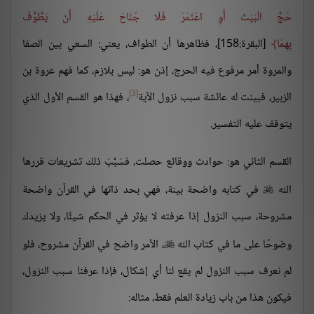
حَجَّ الْبَيْتَ أَوِ اعْتَمَرَ فَلَا جُنَاحَ عَلَيْهِ أَنْ يَطَّوَّفَ
بِهِمَا
[البقرة:158]، فظاهرها أن الطواف، يعني: السعي بين الصفا
والمروة أمر مرفوع فيه الحرج، إذن هو: ليس بلازم، كما فهم عروة بن
[3]
الزبير، فبينت له عائشة سبب نزول الآية
، فهذا هو القسم الأول الذي
يتوقف عليه التفسير.
القسم الثاني هو: حوادث ووقائع حصلت، فسَبَّبَ ذلك تشريعات قررها
الله
في كتابه واضحة بينة، فهي بحد ذاتها في القرآن واضحة

مشروحة، سبب النزول إذا عرفته لا يؤثر في الحكم شيئًا، ولا يزيدك
وضوحًا على ما في كتاب الله
، الأمر واضح في القرآن مشروح، فلو

لم نعرف سبب النزول لم يقع لنا أي إشكال، فإذا عرفنا سبب النزول،
فيكون هذا من باب زيادة العلم فقط، مثاله: