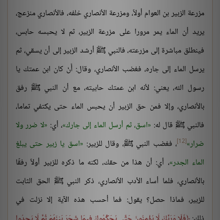
مزرعة الزبير بن العوام أولاً، ومزرعة الأنصاري خلفه، فالأنصاري منزعج،
يريد أن الماء يمر مرورا على مزرعة الزبير، ثم لا يحبسه حابس،
فينطلق مباشرة إلى مزرعته، فالنبي ﷺ أرشد الزبير إلى أن يسقي، ثم
يرسل الماء إلى جاره، فغضب الأنصاري، وقال: أَنْ كان ابن عمتك يا
رسول الله، يعني: لأنه ابن عمتك حابيته، مع أن النبي ﷺ رفق
بالأنصاري، وإلا فمن حق الزبير أن يحبس الماء حتى يكتفي تماما،
فالنبي ﷺ قال له:
اسق، ثم أرسل الماء إلى جارك
، أي:
لا ضرر ولا
[12]
ضرار
، فغضب النبي ﷺ، وقال للزبير:
اسق يا زبير حتى يبلغ
الماء الجدر
، أي: أن هذا من حقك، لكنه ما ذكره للزبير أولاً رفقًا
بالأنصاري، فلما أساء الأدب الأنصاري، ذكر النبي ﷺ الحق الثابت
للزبير، فماذا حصل؟ يقول: فما أحسب هذه الآية إلا نزلت في
ذلك:
فَلَا وَرَبِّكَ لَا يُؤْمِنُونَ حَتَّى يُحَكِّمُوكَ فِيمَا شَجَرَ بَيْنَهُمْ ثُمَّ لَا يَجِدُوا