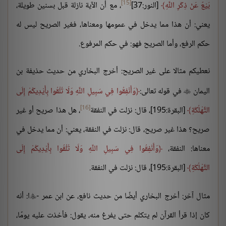
[15]
بَيْعٌ عَنْ ذِكْرِ اللَّهِ
[النور:37]
، مع أن الآية نازلة قبل بسنين طويلة،
يعني: أن هذا مما يدخل في عمومها ومعناها، فغير الصريح ليس له
حكم الرفع، وأما الصريح فهو: في حكم المرفوع.
نعطيكم مثالا على غير الصريح: أخرج البخاري من حديث حذيفة بن
اليمان
في قوله تعالى:
وَأَنْفِقُوا فِي سَبِيلِ اللَّهِ وَلَا تُلْقُوا بِأَيْدِيكُمْ إِلَى

[16]
التَّهْلُكَةِ
[البقرة:195]، قال: نزلت في النفقة
، هل هذا صريح أو غير
صريح؟ هذا غير صريح، قال: نزلت في النفقة، يعني: أن مما يدخل في
معناها: النفقة،
وَأَنْفِقُوا فِي سَبِيلِ اللَّهِ وَلَا تُلْقُوا بِأَيْدِيكُمْ إِلَى
التَّهْلُكَةِ
[البقرة:195]، قال: نزلت في النفقة.
مثال آخر: أخرج البخاري أيضًا من حديث نافع، عن ابن عمر -
ا: أنه

كان إذا قرأ القرآن لم يتكلم حتى يفرغ منه، يقول: فأخذت عليه يومًا،