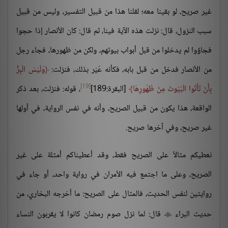
غير صريح، لو بقينا معه؛ لقلنا هذا من قبيل التفسير، وليس من قبيل
سبب النزول، قال: نزلت هذه الآية فينا، ثم قال: كان الأنصار إذا حجوا
فجاؤوا لم يدخلوا من قبل أبواب بيوتهم، ولكن من ظهورها، فجاء رجل
من الأنصار فدخل من قبل بابه، فكأنه عُيّر بذلك، فنزلت:
وَلَيْسَ الْبِرُّ
[19]
بِأَنْ تَأْتُوا الْبُيُوتَ مِنْ ظُهُورِهَا
[البقرة:189]
، قوله: فنزلت، بعد ذكر
الواقعة، هذا يكون من قبيل الصريح، وأنه في نفس الرواية، في أولها
غير صريح، وفي آخرها صريح.
نعطيكم مثالاً على الصريح فقط، وقد أعطيناكم أمثلة على غير
الصريح، وعلى ما اجتمع فيه الأمران في رواية واحد، أو جاء في
روايتين لنفس الحديث، فالمثال على الصريح: ما أخرجه البخاري، من
حديث البراء
قال: لما نزل صوم رمضان كانوا لا يقربون النساء
