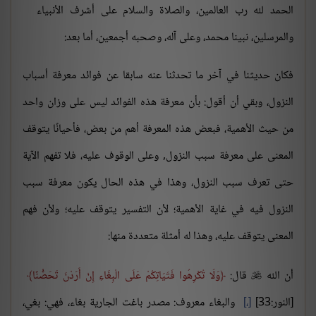
الحمد لله رب العالمين، والصلاة والسلام على أشرف الأنبياء
والمرسلين، نبينا محمد، وعلى آله، وصحبه أجمعين، أما بعد:
فكان حديثنا في آخر ما تحدثنا عنه سابقا عن فوائد معرفة أسباب
النزول، وبقي أن أقول: بأن معرفة هذه الفوائد ليس على وزان واحد
من حيث الأهمية، فبعض هذه المعرفة أهم من بعض، فأحيانًا يتوقف
المعنى على معرفة سبب النزول, وعلى الوقوف عليه، فلا تفهم الآية
حتى تعرف سبب النزول، وهذا في هذه الحال يكون معرفة سبب
النزول فيه في غاية الأهمية؛ لأن التفسير يتوقف عليه؛ ولأن فهم
المعنى يتوقف عليه، وهذا له أمثلة متعددة منها:
أن الله
قال:
وَلَا تُكْرِهُوا فَتَيَاتِكُمْ عَلَى الْبِغَاءِ إِنْ أَرَدْنَ تَحَصُّنًا

[النور:33]
،
والبغاء معروف: مصدر باغت الجارية بغاء، فهي: بغي،