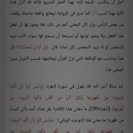
أجل أن يتكسب -قبحه الله- بهذا العمل الشنيع، فالله
أنزل هذه

[1]
الآية بهذا السبب
، كما صح في الرواية؛ ليعالج واقعة حاصلة، وقعت
من بعض الناس، وإن كان المعنى أعم من ذلك، فلا يجوز لها أن تفعل
هذا الفعل، ولا يجوز لوليها أو لسيدها أن يسمح لها، سواء كانت تريد
التحصن أو لا تريد التحصن، لكن لماذا قال:
إِنْ أَرَدْنَ تَحَصُّنًا
؟ لأن
هذا يتناسب مع الواقعة التي نزل القرآن ليعالجها، فسبب النزول يبين
المعنى هنا.
خذ مثالاً آخر: الله
يقول في سورة البقرة:
وَلَيْسَ الْبِرُّ بِأَنْ تَأْتُوا

الْبُيُوتَ مِنْ ظُهُورِهَا وَلَكِنَّ الْبِرَّ مَنِ اتَّقَى وَأْتُوا الْبُيُوتَ مِنْ
أَبْوَابِهَا
[البقرة:189]، ما معنى هذا الكلام؟ هل هناك أحد يأتي البيت
من ظهره؟ ما معنى هذا التوجيه الرباني؟
وَلَيْسَ الْبِرُّ بِأَنْ تَأْتُوا الْبُيُوتَ
مِنْ ظُهُورِهَا وَلَكِنَّ الْبِرَّ مَنِ اتَّقَى وَأْتُوا الْبُيُوتَ مِنْ