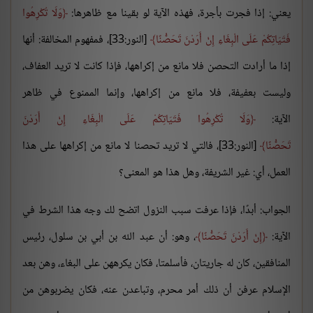
يعني: إذا فجرت بأجرة، فهذه الآية لو بقينا مع ظاهرها:
وَلَا تُكْرِهُوا
فَتَيَاتِكُمْ عَلَى الْبِغَاءِ إِنْ أَرَدْنَ تَحَصُّنًا
[النور:33]، فمفهوم المخالفة: أنها
إذا ما أرادت التحصن فلا مانع من إكراهها، فإذا كانت لا تريد العفاف،
وليست بعفيفة، فلا مانع من إكراهها، وإنما الممنوع في ظاهر
الآية:
وَلَا تُكْرِهُوا فَتَيَاتِكُمْ عَلَى الْبِغَاءِ إِنْ أَرَدْنَ
تَحَصُّنًا
[النور:33]، فالتي لا تريد تحصنا لا مانع من إكراهها على هذا
العمل، أي: غير الشريفة، وهل هذا هو المعنى؟
الجواب: أبدًا، فإذا عرفت سبب النزول اتضح لك وجه هذا الشرط في
الآية:
إِنْ أَرَدْنَ تَحَصُّنًا
، وهو: أن عبد الله بن أبي بن سلول، رئيس
المنافقين، كان له جاريتان، فأسلمتا، فكان يكرههن على البغاء، وهن بعد
الإسلام عرفن أن ذلك أمر محرم، وتباعدن عنه، فكان يضربوهن من