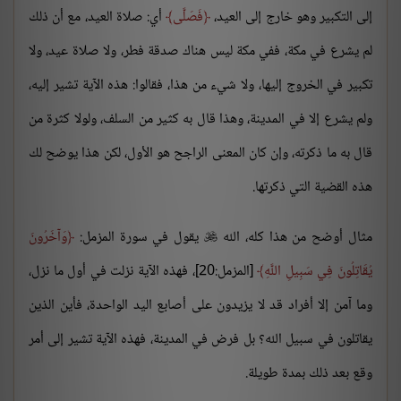
إلى التكبير وهو خارج إلى العيد،
فَصَلَّى
أي: صلاة العيد، مع أن ذلك
لم يشرع في مكة، ففي مكة ليس هناك صدقة فطر، ولا صلاة عيد، ولا
تكبير في الخروج إليها، ولا شيء من هذا، فقالوا: هذه الآية تشير إليه،
ولم يشرع إلا في المدينة، وهذا قال به كثير من السلف، ولولا كثرة من
قال به ما ذكرته، وإن كان المعنى الراجح هو الأول، لكن هذا يوضح لك
هذه القضية التي ذكرتها.
مثال أوضح من هذا كله، الله
يقول في سورة المزمل:
وَآخَرُونَ

يُقَاتِلُونَ فِي سَبِيلِ اللَّهِ
[المزمل:20]، فهذه الآية نزلت في أول ما نزل،
وما آمن إلا أفراد قد لا يزيدون على أصابع اليد الواحدة، فأين الذين
يقاتلون في سبيل الله؟ بل فرض في المدينة، فهذه الآية تشير إلى أمر
وقع بعد ذلك بمدة طويلة.