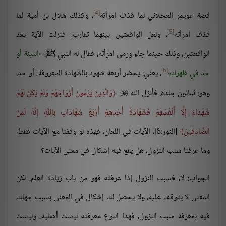
[4]
قصة عويمر العجلاني لما قذف امرأته
، وكذلك هلال بن أمية لما
[5]
قذف أمرأته
، ولعل الواقعتين بينهما تقارب، فنزلت الآية بعد
الواقعتين، وذلك حينما جاء ورمى امرأته، فقال له النبي ﷺ:
البينة أو
[6]
حد في ظهرك
، يعني: يحضر أربعة شهود بالشهادة المعروفة، أو حد،
وهو: ثمانون جلدة، فأنزل الله
:
وَالَّذِينَ يَرْمُونَ أَزْوَاجَهُمْ وَلَمْ يَكُنْ لَهُمْ

شُهَدَاءُ إِلَّا أَنْفُسُهُمْ فَشَهَادَةُ أَحَدِهِمْ أَرْبَعُ شَهَادَاتٍ بِاللَّهِ إِنَّهُ لَمِنَ
الصَّادِقِينَ
[النور:6]، الآيات في اللعان، فهذه لو وقفنا مع الآيات فقط،
وما عرفنا سبب النزول، هل يقع فيه إشكال في معنى الآيات؟
الجواب: لا، فسبب النزول إذا عرفته فهو من باب زيادة العلم، لكن
المعنى لا يتوقف عليه، ولا يحصل لك إشكال في المعنى بسبب جهلك
فيه بمعرفة سبب النزول، فهذا النوع معرفته ليست أصلية، وليست