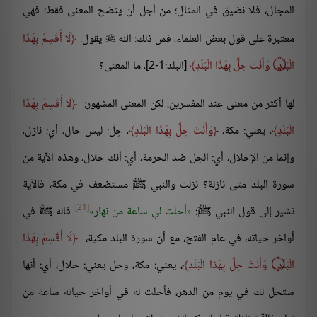
المجال، فلا نضيق في المثال؛ من أجل أن يتضح المعنى فقط؛ فهي
معتبرة على قول بعض العلماء، فمن ذلك: الله
يقول:
لَا أُقْسِمُ بِهَذَا

الْبَلَدِ
۝
وَأَنْتَ حِلٌّ بِهَذَا الْبَلَدِ
[البلد:1-2]، ما المعنى؟
لها أكثر من معنى عند المفسرين، لكن المعنى المشهور:
لَا أُقْسِمُ بِهَذَا
الْبَلَدِ
، يعني: مكة،
وَأَنْتَ حِلٌّ بِهَذَا الْبَلَدِ
، حِلّ: ليس حال، أي: نازل،
وإنما من الإحلال، أي: الحِل ضد الحرمة، أي: أنك حلال، وهذه الآية من
سورة البلد متى نازلة؟ نزلت والنبي ﷺ مستضعف في مكة، فالآية
[21]
تشير إلى قول النبي ﷺ:
أحلت لي ساعة من نهار
قاله ﷺ في
أواخر حياته، في عام الفتح، مع أن سورة البلد مكية،
لَا أُقْسِمُ بِهَذَا
الْبَلَدِ
۝
وَأَنْتَ حِلٌّ بِهَذَا الْبَلَدِ
، يعني: مكة، وحل يعني: حلال، أي: أنها
ستحل لك في يوم من الدهر، فأحلت له في أواخر حياته ساعة من