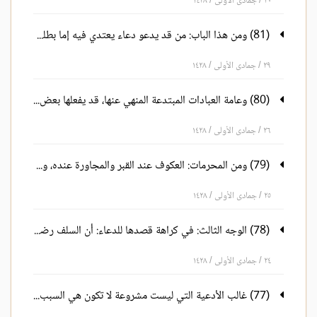
٣٠ / جمادى الأولى / ١٤٢٨
(81) ومن هذا الباب: من قد يدعو دعاء يعتدي فيه إما بطلب ما لا يصلح، أو بالدعاء الذي فيه معصية الله، شرك أو غيره
٢٩ / جمادى الأولى / ١٤٢٨
(80) وعامة العبادات المبتدعة المنهي عنها، قد يفعلها بعض الناس
٢٦ / جمادى الأولى / ١٤٢٨
(79) ومن المحرمات: العكوف عند القبر والمجاورة عنده، وسدانته، وتعليق الستور عليه، كأنه بيت الله الكعبة
٢٥ / جمادى الأولى / ١٤٢٨
(78) الوجه الثالث: في كراهة قصدها للدعاء: أن السلف رضي الله عنهم كرهوا ذلك
٢٤ / جمادى الأولى / ١٤٢٨
(77) غالب الأدعية التي ليست مشروعة لا تكون هي السبب في حصول المطلوب