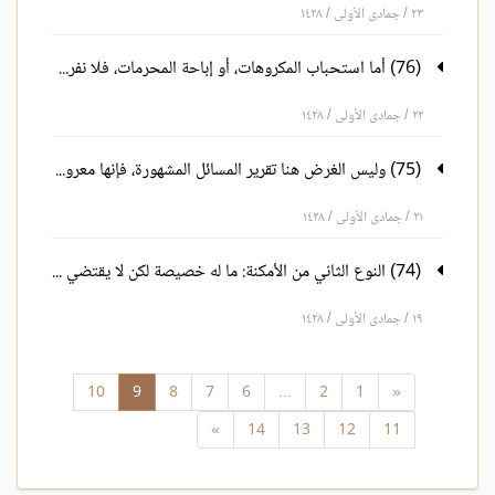
٢٣ / جمادى الأولى / ١٤٢٨
(76) أما استحباب المكروهات، أو إباحة المحرمات، فلا نفرق بين العفو عن الفاعل والمغفرة له
٢٢ / جمادى الأولى / ١٤٢٨
(75) وليس الغرض هنا تقرير المسائل المشهورة، فإنها معروفة، وإنما الغرض التنبيه على ما يخفى من غيرها
٢١ / جمادى الأولى / ١٤٢٨
(74) النوع الثاني من الأمكنة: ما له خصيصة لكن لا يقتضي اتخاذه عيدا، ولا الصلاة ونحوها من العبادات عنده
١٩ / جمادى الأولى / ١٤٢٨
10
9
8
7
6
...
2
1
«
»
14
13
12
11