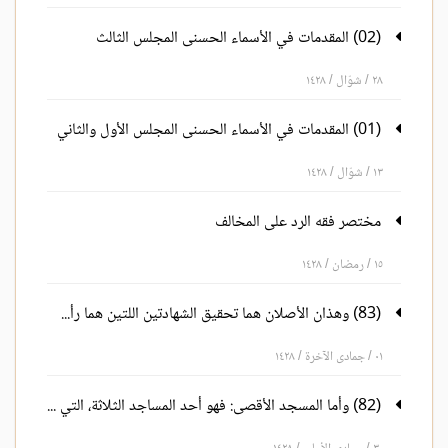
(02) المقدمات في الأسماء الحسنى المجلس الثالث
٢٨ / شوّال / ١٤٢٨
(01) المقدمات في الأسماء الحسنى المجلس الأول والثاني
١٣ / شوّال / ١٤٢٨
مختصر فقه الرد على المخالف
١٥ / رمضان / ١٤٢٨
(83) وهذان الأصلان هما تحقيق الشهادتين اللتين هما رأس الإسلام: شهادة أن لا إله إلا الله، وشهادة أن محمداً رسول الله إلى آخر الكتاب
٠١ / جمادى الآخرة / ١٤٢٨
(82) وأما المسجد الأقصى: فهو أحد المساجد الثلاثة، التي تشد إليها الرحال