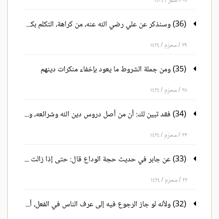
٠٥ / صفر / ١٤٢٤
(36) وسنذكر عن علي رضي الله عنه، من كراهة، التكلم بكلامهم
٢٩ / محرّم / ١٤٢٤
(35) ومن جملة الشروط ما يعود بإخفاء منكرات دينهم
٢٨ / محرّم / ١٤٢٤
(34) فقد تبين لك: أن من أصل دروس دين الله وشرائعه، وظهور الكفر والمعاصي - التشبه بالكافرين
٢٣ / محرّم / ١٤٢٤
(33) عن جابر في حديث حجة الوداع قال: حتى إذا زالت الشمس - يعني يوم عرفة - أمر بالقصواء
٢٢ / محرّم / ١٤٢٤
(32) ولأنه لو جاز الرجوع فيه إلى عرف الناس في الفعل، أو في مسمى التخفيف، لاختلفت الصلاة الشرعية الراتبة