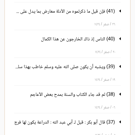
(41) فإن قيل ما ذكرتموه من الأدلة معارض بما يدل على خلافة وذلك: أن شرع من قبلنا شرع لنا، ما لم يرد شرعنا بخلافه
٢٦ / صفر / ١٤٢٤
(40) الناس إذ ذاك الخارجون عن هذا الكمال
٢٠ / صفر / ١٤٢٤
(39) ويشبه أن يكون صلى الله عليه وسلم خاطب بهذا سلمان - وهو سابق الفرس ذو الفضائل المأثورة
١٩ / صفر / ١٤٢٤
(38) ثم قد جاء الكتاب والسنة بمدح بعض الأعاجم
٠٦ / صفر / ١٤٢٤
(37) قال أبو بكر : قيل لـ أبي عبد الله : الدراعة يكون لها فرج