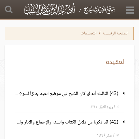
الصفحة الرئيسية
التصنيفات
العقيدة
(43) الثالث: أنه لو كان الذبح في موضع العيد جائزاً لسوغ صلى الله عليه وسلم للناذر الوفاء به
٠٤ / ربيع الأوّل / ١٤٢٤
(42) قد ذكرنا من دلائل الكتاب والسنة والإجماع والآثار والإعتبار: ما دل على أن التشبه بهم في الجملة منهي عنه
٢٧ / صفر / ١٤٢٤