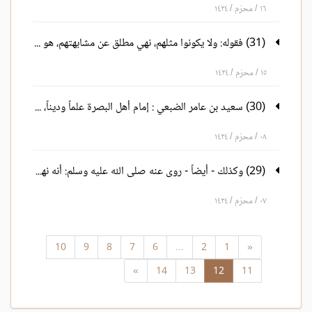
١٦ / محرّم / ١٤٢٤
(31) فقوله: ولا يكونوا مثلهم، نهي مطلق عن مشابهتهم، هو خاص - أيضاً في النهي عن مشابهتهم، في قسوة قلوبهم،
١٥ / محرّم / ١٤٢٤
(30) سعيد بن عامر الضبعي : إمام أهل البصرة علماً وديناً، من شيوخ ا لإمام أحمد
٠٨ / محرّم / ١٤٢٤
(29) وكذلك - أيضاً - روى عنه صلى الله عليه وسلم: أنه نهى عن الصلاة في أماكن العذاب
٠٧ / محرّم / ١٤٢٤
10
9
8
7
6
...
2
1
«
»
14
13
12
11