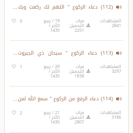
(112) دعاء الركوع " اللهم لك ركعت وبك
آمنت ولك أسلمت... "
المشاهدات:
مرات
19 / ربيع
0
2841
التحميل:
الآخر /
1435
2251
(113) دعاء الركوع " سبحان ذي الجبروت
والملكوت والكبرياء والعظمة "
المشاهدات:
مرات
20 / ربيع
1
3297
التحميل:
الآخر /
1435
1838
(114) دعاء الرفع من الركوع " سمع الله لمن
حمده " " ربنا ولك الحمد، حمداً كثيرا طيباً
المشاهدات:
مرات
21 / ربيع
2
3186
التحميل:
الآخر /
مباركاً فيه "
1435
2807