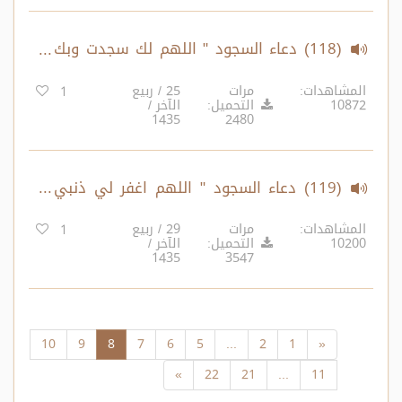
(118) دعاء السجود " اللهم لك سجدت وبك
آمنت ولك أسلمت، سجد وجهي للذي خلقه
المشاهدات:
مرات
25 / ربيع
1
10872
التحميل:
الآخر /
وصوره وشق سمعه وبصره تبارك الله أحسن
1435
2480
الخالقين"
(119) دعاء السجود " اللهم اغفر لي ذنبي
كله دقه وجله وأوله وآخره وعلانيته وسره "
المشاهدات:
مرات
29 / ربيع
1
10200
التحميل:
الآخر /
" اللهم إني أعوذ برضاك من سخطك
1435
3547
وبمعافاتك من عقوبتك ... "
10
9
8
7
6
5
...
2
1
«
»
22
21
...
11