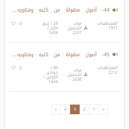
44- أصول منقولة من كتبه وفتاويه
المتفرقة ومطاوي كتبه شيئا فشيئا.
المشاهدات:
مرات
28 / ربيع
0
1971
التحميل:
الآخر /
القواعد 647-662
1434
2237
45- أصول منقولة من كتبه وفتاويه
المتفرقة ومطاوي كتبه شيئا فشيئا.
المشاهدات:
05 /
0
مرات
2212
جمادى
القواعد 663-676
التحميل:
الأولى /
2438
1434
»
4
3
2
1
«