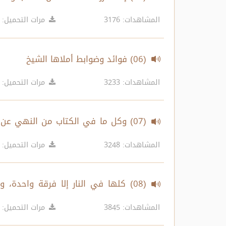
في الجملة
المشاهدات: 3176
مرات التحميل: 3466
(06) فوائد وضوابط أملاها الشيخ
المشاهدات: 3233
مرات التحميل: 4167
(07) وكل ما في الكتاب من النهي عن
فعلوه مثل قوله : فَاعْتَبِرُوا يَا أُولِي الْأَبْصَا
المشاهدات: 3248
مرات التحميل: 4387
(08) كلها في النار إلا فرقة واحدة
واختلفوا كما تفرق الذين من قبلهم
المشاهدات: 3845
مرات التحميل: 4365