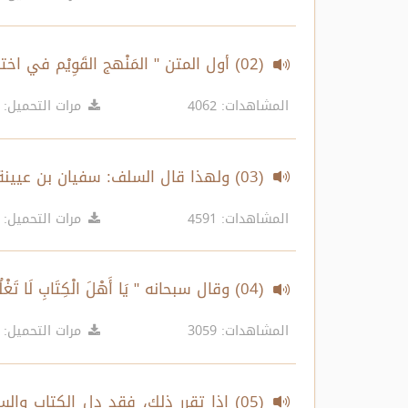
(02) أول المتن " المَنْهج القَوِيْم في اختصار اقتضاء الصراط المستقيم " للبعلي
المشاهدات: 4062
مرات التحميل: 3230
(03) ولهذا قال السلف: سفيان بن عيينة وغيره: "من فسد من علمائنا ففيه شبه من اليهود
المشاهدات: 4591
مرات التحميل: 4855
(04) وقال سبحانه " يَا أَهْلَ الْكِتَابِ لَا تَغْلُوا فِي دِينِكُمْ وَلَا تَقُولُوا عَلَى اللَّهِ إِلَّا الْحَقَّ
المشاهدات: 3059
مرات التحميل: 2693
(05) إذا تقرر ذلك، فقد دل الكتاب و