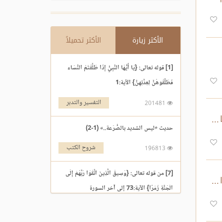
الأكثر زيارة
الأكثر تحميلاً
[1] قوله تعالى: {يَا أَيُّهَا النَّبِيُّ إِذَا طَلَّقْتُمُ النِّسَاء
فَطَلِّقُوهُنَّ لِعِدَّتِهِنَّ} الآية:1
التفسير والتدبر
201481
حديث «ليس الشديد بالصُّرَعة..» (1-2)
شروح الكتب
196813
[7] من قوله تعالى: {وَسِيقَ الَّذِينَ اتَّقَوْا رَبَّهُمْ إِلَى
الْجَنَّةِ زُمَرًا} الآية:73 إلى آخر السورة
التفسير والتدبر
195969