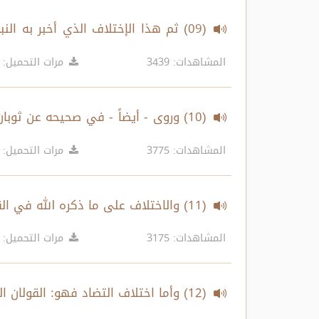
(09) ثم هذا الإختلاف الذي أخبر به 
والدنيا، ثم قد يؤول إلى الدماء، وقد يك
المشاهدات: 3439
مرات التحميل: 3781
(10) وروى - أيضاً - في صحيحه عن ثوب
الأرض ... الحديث
المشاهدات: 3775
مرات التحميل: 3994
(11) والاختلاف على ما ذكره الله في القرآن قسمان
المشاهدات: 3175
مرات التحميل: 3837
(12) وأما اختلاف التضاد فهو: القولان المتنافيان