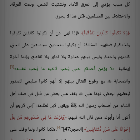
كل سبب يؤدي إلى تمزق الأمة، وتشتيت الشمل، وبعث الفُرقة،
والاختلاف بين المسلمين، فكل هذا لا يجوز.
وَلاَ تَكُونُواْ كَالَّذِينَ تَفَرَّقُواْ
فإذا نهى عن أن يكونوا كالذين تفرقوا
واختلفوا، فمفهوم المخالفة أن يكونوا متحدين مجتمعين على الحق،
كلمتهم واحدة، وليس بينهم عداوة ولا تدابر ولا تقاطع، وإنما أخوة
[3]
إيمانية،
لا يؤمن أحدكم حتى يُحب لأخيه ما يُحب لنفسه
والصحابة
مع وقوع القتال بينهم إلا أنهم كانوا سليمي الصدور

لبعضهم البعض، فهذا علي
يقف على بعض من قُتل في صف أهل

الشام، من أصحاب رسول الله ﷺ ويقول لابن لطلحة: "إني لأرجو أن
أكون أنا وأبوك، ممن قال الله فيهم:
وَنَزَعْنَا مَا فِي صُدُورِهِم مِّنْ غِلٍّ
[4]
إِخْوَانًا عَلَى سُرُرٍ مُّتَقَابِلِين
[الحجر:47]"
، هكذا كانوا، ولما وقف على