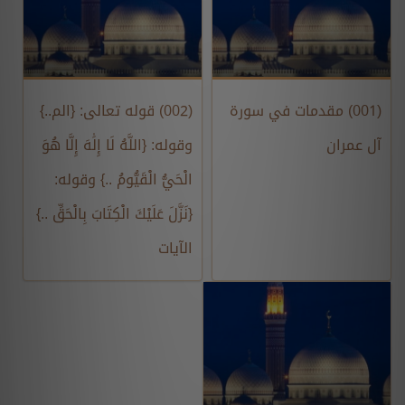
(001) مقدمات في سورة
(002) قوله تعالى: {الم..}
آل عمران
وقوله: {اللَّهُ لَا إِلَٰهَ إِلَّا هُوَ
الْحَيُّ الْقَيُّومُ ..} وقوله:
{نَزَّلَ عَلَيْكَ الْكِتَابَ بِالْحَقِّ ..}
الآيات