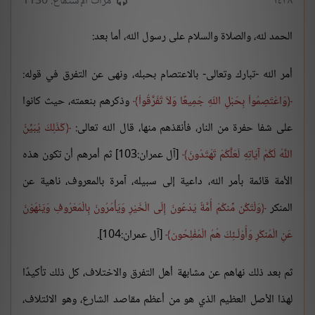
١٤٣٨
مرات الإستماع: 1130
الحمد لله، والصلاة والسلام على رسول الله، أما بعد:
أمر الله -تبارك وتعالى- بالاعتصام بحبله، ونهى عن التفرق في قوله:
وَاعْتَصِمُواْ بِحَبْلِ اللّهِ جَمِيعًا وَلاَ تَفَرَّقُواْ
وذكرهم بنعمته، حيث كانوا
على شفا حفرة من النار، فأنقذهم منها، قال الله تعالى:
كَذَلِكَ يُبَيِّنُ
اللَّهُ لَكُمْ آيَاتِهِ لَعَلَّكُمْ تَهْتَدُونَ
[آل عمران:103] ثم أمرهم أن تكون هذه
الأمة قائمة بأمر الله، داعية إلى سبيله، آمرة بالمعروف، ناهية عن
المنكر
وَلْتَكُن مِّنكُمْ أُمَّةٌ يَدْعُونَ إِلَى الْخَيْرِ وَيَأْمُرُونَ بِالْمَعْرُوفِ وَيَنْهَوْنَ
عَنِ الْمُنكَرِ وَأُوْلَـئِكَ هُمُ الْمُفْلِحُون
[آل عمران:104].
ثم بعد ذلك نهاهم عن مشابهة أهل التفرق والاختلاف، كل ذلك تأكيدًا
لهذا الأصل العظيم الذي هو من أعظم مقاصد الشارع، وهو الائتلاف،