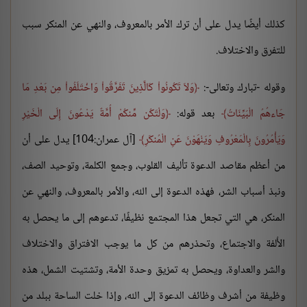
كذلك أيضًا يدل على أن ترك الأمر بالمعروف، والنهي عن المنكر سبب
للتفرق والاختلاف.
وقوله -تبارك وتعالى-:
وَلاَ تَكُونُواْ كَالَّذِينَ تَفَرَّقُواْ وَاخْتَلَفُواْ مِن بَعْدِ مَا
جَاءهُمُ الْبَيِّنَاتُ
بعد قوله:
وَلْتَكُن مِّنكُمْ أُمَّةٌ يَدْعُونَ إِلَى الْخَيْرِ
وَيَأْمُرُونَ بِالْمَعْرُوفِ وَيَنْهَوْنَ عَنِ الْمُنكَرِ
[آل عمران:104] يدل على أن
من أعظم مقاصد الدعوة تأليف القلوب، وجمع الكلمة، وتوحيد الصف،
ونبذ أسباب الشر، فهذه الدعوة إلى الله، والأمر بالمعروف، والنهي عن
المنكر، هي التي تجعل هذا المجتمع نظيفًا، تدعوهم إلى ما يحصل به
الأُلفة والاجتماع، وتحذرهم من كل ما يوجب الافتراق والاختلاف
والشر والعداوة، ويحصل به تمزيق وحدة الأمة، وتشتيت الشمل، هذه
وظيفة من أشرف وظائف الدعوة إلى الله، وإذا خلت الساحة ببلد من