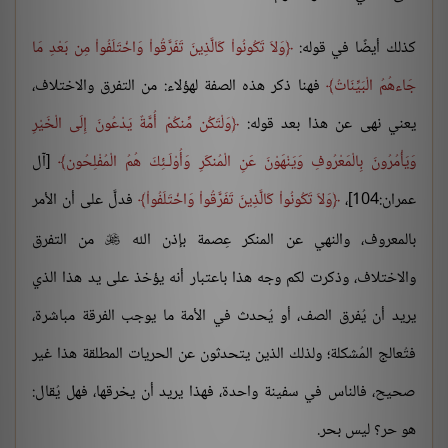
كذلك أيضًا في قوله:
وَلاَ تَكُونُواْ كَالَّذِينَ تَفَرَّقُواْ وَاخْتَلَفُواْ مِن بَعْدِ مَا
جَاءهُمُ الْبَيِّنَاتُ
فهنا ذكر هذه الصفة لهؤلاء: من التفرق والاختلاف،
يعني نهى عن هذا بعد قوله:
وَلْتَكُن مِّنكُمْ أُمَّةٌ يَدْعُونَ إِلَى الْخَيْرِ
وَيَأْمُرُونَ بِالْمَعْرُوفِ وَيَنْهَوْنَ عَنِ الْمُنكَرِ وَأُوْلَـئِكَ هُمُ الْمُفْلِحُون
[آل
عمران:104]،
وَلاَ تَكُونُواْ كَالَّذِينَ تَفَرَّقُواْ وَاخْتَلَفُواْ
فدلَّ على أن الأمر
بالمعروف، والنهي عن المنكر عِصمة بإذن الله
من التفرق

والاختلاف، وذكرت لكم وجه هذا باعتبار أنه يؤخذ على يد هذا الذي
يريد أن يُفرق الصف، أو يُحدث في الأمة ما يوجب الفرقة مباشرة،
فتُعالج المُشكلة؛ ولذلك الذين يتحدثون عن الحريات المطلقة هذا غير
صحيح، فالناس في سفينة واحدة، فهذا يريد أن يخرقها، فهل يُقال:
هو حر؟ ليس بحر.