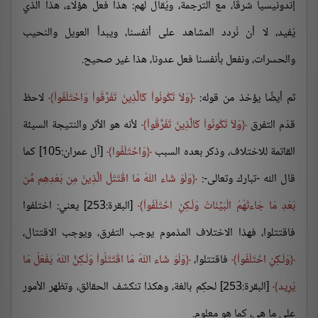
إندونيسيا شرقًا، مع الترجمة، ويُقال لهم: هذا فعل هؤلاء، هذا الذي
يُفيد، لا أن نُردد المشاهد على أنفسنا، ويبدأ العويل والنحيب
والحسرات، ونفعل بأنفسنا فعل عدونا، هذا غير صحيح.
ثم أيضًا يؤخذ من قوله:
وَلاَ تَكُونُواْ كَالَّذِينَ تَفَرَّقُواْ وَاخْتَلَفُواْ
لاحظ
قدّم التفرق
وَلاَ تَكُونُواْ كَالَّذِينَ تَفَرَّقُواْ
لأنه هو الأثر والنتيجة السيئة
القاتمة للاختلاف، وذكر بعده السبب
وَاخْتَلَفُوا
[آل عمران:105] كما
قال الله -تبارك وتعالى-:
وَلَوْ شَاء اللّهُ مَا اقْتَتَلَ الَّذِينَ مِن بَعْدِهِم مِّن
بَعْدِ مَا جَاءتْهُمُ الْبَيِّنَاتُ وَلَـكِنِ اخْتَلَفُواْ
[البقرة:253] يعني: اختلفوا
فاقتتلوا، فهذا الاختلاف المذموم يوجب التفرق، ويوجب الاقتتال،
وَلَـكِنِ اخْتَلَفُواْ
فاقتتلوا،
وَلَوْ شَاء اللّهُ مَا اقْتَتَلُواْ وَلَـكِنَّ اللّهَ يَفْعَلُ مَا
يُرِيد
[البقرة:253] لحكِم بالغة، وهكذا تنكشف الحقائق، وتظهر الأمور
على ما هي، كما هو معلوم.