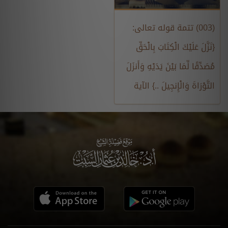
(003) تتمة قوله تعالى:
{نَزَّلَ عَلَيْكَ الْكِتَابَ بِالْحَقِّ
مُصَدِّقًا لِّمَا بَيْنَ يَدَيْهِ وَأَنزَلَ
التَّوْرَاةَ وَالْإِنجِيلَ ..} الآية