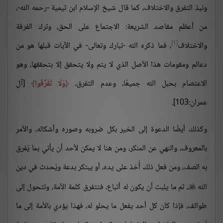
ونبذ التفرق والاختلاف، كما قال شيخ الإسلام ابن تيمية -رحمه الله-،
من أعظم مقاصد الشريعة: الاجتماع على الحق، وترك الفرقة
[1]
والاختلاف
، فما ذكره الله -تبارك وتعالى- في الآيات قبلها هو من
دعائم ومقومات هذا الأصل الذي لا يتم ولا يتحقق إلا بتحققها، وهو
الاعتصام بحبل الله جميعًا، وعدم التفرق،
وَلَا تَفَرَّقُوا
[آل
عمران:103].
وكذلك أيضًا الدعوة إلى الخير بكل ضروبه وصوره وأشكاله، والأمر
بالمعروف، والنهي عن المنكر، ومن هنا لا يمكن لأحد أن يأتي بما يُفرق
به الصف، ومن فعل ذلك أُخذ على يده، أو يبتكر بدعة ويُحدث في دين
الله
، ثم ما يلبث أن يكون له أتباع، فتتفرق كلمة الأمة، وتتحول إلى

طوائف، فإذا كان كل أحد يفعل ما يحلو له، فهذا يؤدي بالأمة إلى ما