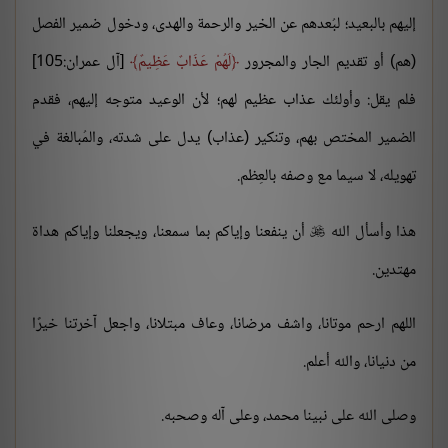
إليهم بالبعيد؛ لبُعدهم عن الخير والرحمة والهدى، ودخول ضمير الفصل
(هم) أو تقديم الجار والمجرور
لَهُمْ عَذَابٌ عَظِيمٌ
[آل عمران:105]
فلم يقل: وأولئك عذاب عظيم لهم؛ لأن الوعيد متوجه إليهم، فقدم
الضمير المختص بهم، وتنكير (عذاب) يدل على شدته، والمُبالغة في
تهويله، لا سيما مع وصفه بالعِظم.
هذا وأسأل الله
أن ينفعنا وإياكم بما سمعنا، ويجعلنا وإياكم هداة

مهتدين.
اللهم ارحم موتانا، واشف مرضانا، وعاف مبتلانا، واجعل آخرتنا خيرًا
من دنيانا، والله أعلم.
وصلى الله على نبينا محمد، وعلى آله وصحبه.