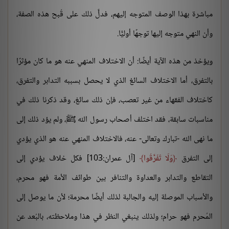
مباشرة بهذا الوصف المتوجه إليهم، فدلَّ ذلك على قُبح هذه الصفة،
وأن النهي متوجه إليها توجهًا أوليًّا.
ويؤخذ من هذه الآية أيضًا: أن الاختلاف المنهي عنه هو ما كان مؤثرًا
بالتفرق، أما الاختلاف السائغ الذي لا يحصل بسببه التدابر والتفرق،
كاختلاف الفقهاء من غير تعصب، فإن ذلك سائغ، وقد ذكرنا ذلك في
مناسبات سابقة، فقد اختلف أصحاب رسول الله ﷺ، ولم يؤد ذلك إلى
ما نهى الله -تبارك وتعالى- عنه، فالاختلاف المنهي عنه هو الذي يؤدي
إلى التفرق
وَلَا تَفَرَّقُوا
[آل عمران:103] فكل خلاف يؤدي إلى
التقاطع والتدابر والعداوة والتنافر بين طوائف الأمة فهو محرم،
والأسباب الموصلة إليه والجالبة لذلك أيضًا محرمة؛ لأن ما يوصل إلى
المُحرم فهو حرام؛ ولذلك ينبغي النظر في هذا وملاحظته، بالبُعد عن