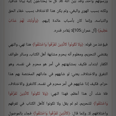
ورسولهم واحد، وقد بيّن الله
كل ما يحتاجون إليه بيانًا شافيًا،

ولكنه بسبب الهوى والبغي، ولم يكن هذا الاختلاف بسبب خفاء الحق
والتباسه، وإنما كان بأسباب عائدة إليهم،
وَأُولَئِكَ لَهُمْ عَذَابٌ
عَظِيمٌ
[آل عمران:105]لا يُقادر قدره.
فيؤخذ من قوله:
وَلاَ تَكُونُواْ كَالَّذِينَ تَفَرَّقُواْ وَاخْتَلَفُواْ
هذا نهي، والنهي
يقتضي التحريم، ومعلوم أنه يحرم مشابهة أهل الكتاب، وسائر طوائف
الكفار ابتداء، فكيف بمشابهتهم في أمر هو محرم في نفسه، وهو
التفرق والاختلاف، يعني: لو شابههم في عاداتهم المختصة بهم هذا
حرام، فكيف إذا شابههم في أمر محرم في نفسه، كالتفرق والاختلاف،
فلا شك أن هذا أعظم، فهذا النهي:
وَلاَ تَكُونُواْ كَالَّذِينَ تَفَرَّقُواْ
وَاخْتَلَفُواْ
للتحريم، ثم لم يقل: ولا تكونوا كأهل الكتاب في تفرقهم
واختلافهم، لا، وإنما قال:
كَالَّذِينَ تَفَرَّقُواْ وَاخْتَلَفُواْ
فجاء بالموصول