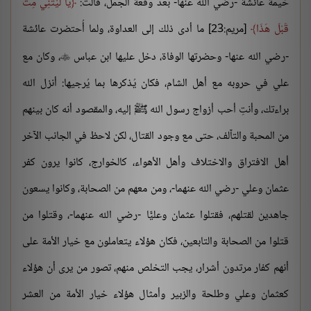
خيمة عائشة -رضي الله عنها- بعد وقعة الجمل، قالت:
يَا لَيْتَنِي مِتُّ
قَبْلَ هَذَا
[مريم:23] ما أدى ذلك إلى العداوة، ولما أُحتضرت عائشة
-رضي الله عنها- وحضرتها الوفاة، دخل عليها ابن عباس
، وكان مع

علي في حروبه مع أهل الشام، فكان يُذكرها بما يُرجيها: أنزل الله
براءتك، وأنتِ أحب أزواج رسول الله ﷺ إليه، والمقصود أنه كان بينهم
من المحبة والتآلف، حتى مع وجود القتال، لكن لاحظ في الجانب الآخر
أهل الافتراق والاختلاف وأهل الأهواء، كالخوارج، كانوا يرون كفر
عثمان وعلي -رضي الله عنهما-، ومن معهم من الصحابة، وكانوا يسعون
جاهدين لقتلهم، فقتلوا عثمان وعليًّا -رضي الله عنهما-، وقتلوا من
قتلوا من الصحابة والتابعين، فكان هؤلاء يتعاملون مع خيار الأمة على
أنهم كفار مرتدون أشرار، يجب التخلص منهم، تصور من يرى أن هؤلاء
كعثمان وعلي وطلحة والزبير وأمثال هؤلاء خيار الأمة من العشر