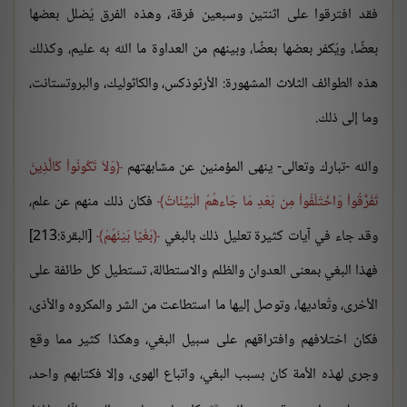
فقد افترقوا على اثنتين وسبعين فرقة، وهذه الفرق يُضلل بعضها
بعضًا، ويُكفر بعضها بعضًا، وبينهم من العداوة ما الله به عليم، وكذلك
هذه الطوائف الثلاث المشهورة: الأرثوذكس، والكاثوليك، والبروتستانت،
وما إلى ذلك.
والله -تبارك وتعالى- ينهى المؤمنين عن مشابهتهم
وَلاَ تَكُونُواْ كَالَّذِينَ
تَفَرَّقُواْ وَاخْتَلَفُواْ مِن بَعْدِ مَا جَاءهُمُ الْبَيِّنَاتُ
فكان ذلك منهم عن علم،
وقد جاء في آيات كثيرة تعليل ذلك بالبغي
بَغْيًا بَيْنَهُمْ
[البقرة:213]
فهذا البغي بمعنى العدوان والظلم والاستطالة، تستطيل كل طائفة على
الأخرى، وتُعاديها، وتوصل إليها ما استطاعت من الشر والمكروه والأذى،
فكان اختلافهم وافتراقهم على سبيل البغي، وهكذا كثير مما وقع
وجرى لهذه الأمة كان بسبب البغي، واتباع الهوى، وإلا فكتابهم واحد،