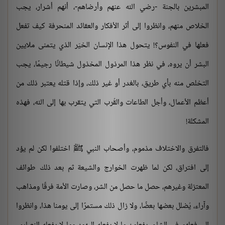
المبشرين بالجنة -رضي الله عنهم وأرضاهم-، أنهم أشرار، يجب
الخلاص منهم، وانظروا إلى أثر الأفكار والعقائد المنحرفة كيف تفعل
فعلها في النفوس؟! يتحول هذا الإنسان الخيّر الذي يتمنى ملايين
البشر أن يروه، في نظر هذا المرذول المخذول شيطانًا رجيمًا، يجب
التخلص منه بأي طريق، بالغدر أو غير ذلك، وإذا قتله يعتبر ذلك من
أعظم الأعمال، وأجل الطاعات والقُرب التي يتقرب بها إلى الله، فهذه
المشكلة!
فالتفرق والاختلاف مذموم، وأصحاب النبي ﷺ اختلفوا لكن لم يؤد
إلى افتراق، لكن لما ظهرت الخوارج والشيعة ثم بعد ذلك طوائف
المعتزلة وغيرهم، حصل ما حصل من الشر، وصارت الأمة فرقًا ومذاهب
وآراء، يُضلل بعضها بعضًا، ولا زال ذلك مستمرًا إلى يومنا هذا، وانظروا