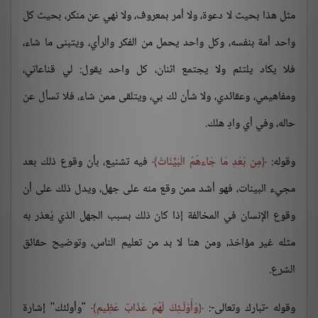
مثل هذا بحيث لا دعوة، ولا أمر بمعروف، ولا نهي عن منكر، بحيث كل
واحد أمة بنفسه، وكل واحد يحمل من الفكر والرأي، ويتبنى ما شاء،
فلا يكاد يلتئم ولا يجتمع اثنان، كل واحد يقول: لي قناعاتي،
ومفاهيمي، وعقائدي، ولا شأن لك بي، ويتلقى ممن شاء، فلا تسأل عن
حاله، وفي أي وادٍ هلك.
وقوله:
مِن بَعْدِ مَا جَاءهُمُ الْبَيِّنَاتُ
فيه تشنيع، بأن وقوع ذلك بعد
مجيء البينات، فهو أشد ممن وقع منه على جهل، ويدل ذلك على أن
وقوع الإنسان في المخالفة إذا كان ذلك بسبب الجهل الذي يُعذر به
مثله غير مؤاخذ، ومن هنا لا بد من تعليم الناس، وتوضيح حقائق
الشرع.
وقوله -تبارك وتعالى-:
وَأُوْلَـئِكَ لَهُمْ عَذَابٌ عَظِيم
"وأولئك" إشارة