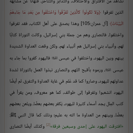
نُشاهد من الافتراق والاختلاف، والتدابر والتناحر، فنهانا عن مشابهة
الذين تفرقوا
وَلاَ تَكُونُواْ كَالَّذِينَ تَفَرَّقُواْ وَاخْتَلَفُواْ مِن بَعْدِ مَا جَاءهُمُ
الْبَيِّنَاتُ
[آل عمران:105] وهذا يصدق على أهل الكتاب، فقد تفرقوا
واختلفوا، فالنصارى وهم من جملة بني إسرائيل، وكانت التوراة كتابًا
لهم، وأنبياء بني إسرائيل هم أنبياء لهم، ولكن وقعت العداوة الشديدة
بينهم وبين اليهود، واختلفوا في عيسى
فاليهود كفروا بما جاء به

عيسى
، ورموه بأقبح التُهم، والنصارى نبذوا العمل بالتوراة لشدة

عداوتهم لليهود، وصاروا كما قد عُلم في غاية العداوة والتفرق، ثم أيضًا
اليهود انشعبوا وتفرقوا إلى طوائف، كما هو معروف، ومن يقرأ في
كتب المِلل يجد أسماء كثيرة لليهود، يُكفر بعضهم بعضًا، ويلعن بعضهم
بعضًا، وبينهم من العداوة ما الله به عليم؛ وذلك كما قال النبي ﷺ:
[2]
افترقت اليهود على إحدى وسبعين فرقة
وكذلك أيضًا النصارى