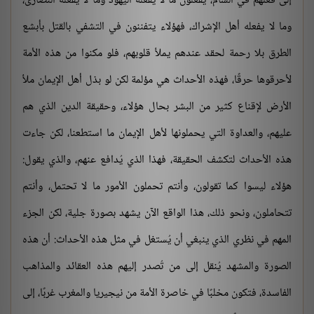
إلى فعلهم في الشام، يفعلون ما لا يفعله اليهود وما لا يفعله النصارى،
وما لا يفعله أهل الإشراك، فهؤلاء يتفننون في التشفي بالقتل بأبشع
الطرق بلا رحمة لحقد عندهم يملأ قلوبهم، فلو مكنوا من هذه الأمة
لأحرقوها حرقًا، فهذه الأحداث هي مؤلمة لكن لو بذل أهل الإيمان ملأ
الأرض لإقناع كثير من البشر بحال هؤلاء، وحقيقة الدين الذي هم
عليهم، والعداوة التي يحملونها لأهل الإيمان ما استطعنا، لكن جاءت
هذه الأحداث لتكشف الحقيقة، فهذا الذي يُدافع عنهم، والذي يقول:
هؤلاء ليسوا كما تقولون، وأنتم تحملون الأمور ما لا تحتمل، وأنتم
تتحاملون، ونحو ذلك، هذا الواقع الآن يشهد بصورة جلية، لكن الجزء
المهم في نظري الذي ينبغي أن يُستغل في مثل هذه الأحداث: أن هذه
الصورة والمشهد يُنقل إلى من تُصدر إليهم هذه العقائد والمذاهب
الفاسدة، فتكون مخلبًا في خاصرة الأمة من نيجيريا والمغرب غربًا، إلى