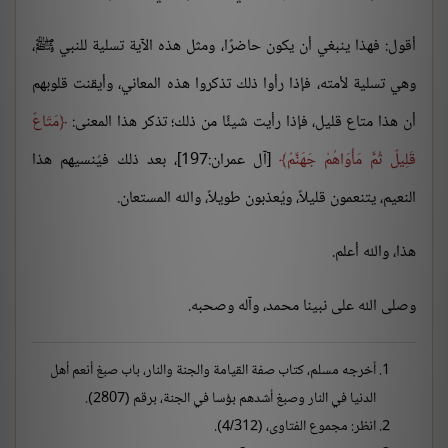
أقول: فهذا ينبغي أن يكون حاضرًا، ومثل هذه الآية تسلية للنبي ﷺ،
وهي تسلية لأمته، فإذا رأوا ذلك تذكروا هذه المعاني، وأيقنت قلوبهم
أن هذا متاع قليل، فإذا رأيت شيئًا من ذلك؛ تذكر هذا المعنى:
مَتَاعٌ
قَلِيلٌ ثُمَّ مَأْوَاهُمْ جَهَنَّمُ
[آل عمران:197]، بعد ذلك فيُنسيهم هذا
النعيم، يتنعمون قليلاً، ويُعذبون طويلاً، والله المستعان.
هذا، والله أعلم.
وصلى الله على نبينا محمد، وآله وصحبه.
أخرجه مسلم، كتاب صفة القيامة والجنة والنار، باب صبغ أنعم أهل
الدنيا في النار وصبغ أشدهم بؤسا في الجنة، برقم (2807).
انظر: مجموع الفتاوى، (4/312).