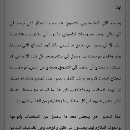
لها.
ويوجد الآن -كما تعلمون- التسوق عند محطة القطار التي توجد في
كل مكان، يوجد معروضات للأسواق، ما يريد أن يشتريه، ويقتنيه، ما
عليه إلا أن يصور عن طريق ما يُسمى بالباركود البضائع التي يُريدها،
وهو واقف، ثم يبعث بها، ويصل إلى بيته، ويجد كل هذه الأغراض قد
سبقته، لا يحتاج أن يذهب إلى التسوق، ويخرج من العمل، ثم يطلب ما
يحتاج إليه، لا لا، وهو يركب القطار، يصور هذه المعروضات، ثم تسبقه
إلى بيته، لاحظ ما يحتاج تعب، لكن هذا ما قيمته مع سخط الله

الذي يتنزل عليهم في كل لحظة، وما ينتظرهم من العذاب المُهين؟
هذا التمتع الذي يحصل معه ما يحصل من المُنغصات بأنواعها،
والخوف المُلازم لهم، يعيشون في قلق، وخوف، وفي تضاعيف ذلك من