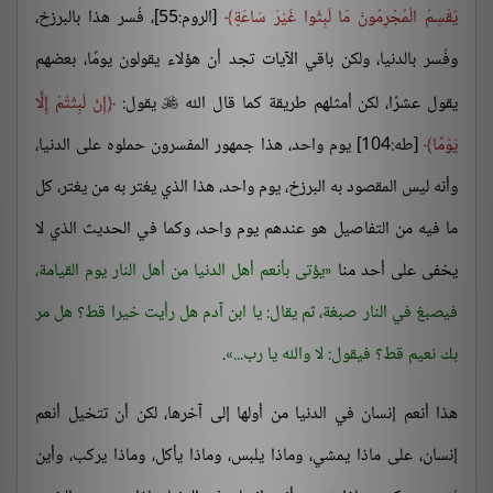
يُقْسِمُ الْمُجْرِمُونَ مَا لَبِثُوا غَيْرَ سَاعَةٍ
[الروم:55]، فُسر هذا بالبرزخ،
وفُسر بالدنيا، ولكن باقي الآيات تجد أن هؤلاء يقولون يومًا، بعضهم
يقول عشرًا، لكن أمثلهم طريقة كما قال الله
يقول:
إِنْ لَبِثْتُمْ إِلَّا

يَوْمًا
[طه:104] يوم واحد، هذا جمهور المفسرون حملوه على الدنيا،
وأنه ليس المقصود به البرزخ، يوم واحد، هذا الذي يغتر به من يغتر، كل
ما فيه من التفاصيل هو عندهم يوم واحد، وكما في الحديث الذي لا
يخفى على أحد منا
يؤتى بأنعم أهل الدنيا من أهل النار يوم القيامة،
فيصبغ في النار صبغة، ثم يقال: يا ابن آدم هل رأيت خيرا قط؟ هل مر
بك نعيم قط؟ فيقول: لا والله يا رب...
.
هذا أنعم إنسان في الدنيا من أولها إلى آخرها، لكن أن تتخيل أنعم
إنسان، على ماذا يمشي، وماذا يلبس، وماذا يأكل، وماذا يركب، وأين