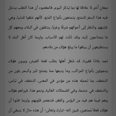
بمعانٍ أُخر، لا علاقة لها بما يُذكر اليوم، فالمقصود أن هذا التقلب يدخل
فيه هذا السفر للتمتع، يتمتعون بأنواع المُتع، كأنهم خلقوا للدنيا، وهي
غايتهم، والنظر إلى أحوالهم شرقًا وغربًا، ينتقلون في البلاد، ومعهم كل
ما يحتاجون إليه، وقد ذُللت لهم الأسباب، ولربما كان أهل البلد لا
يستطيعون أن يبلغوا ما يبلغ هؤلاء من بلادهم.
تجد بلادًا فقيرة، قد شُغل أهلها بطلب لقمة العيش، ويرون هؤلاء
يتجولون بأنواع المراكب، وما يتبعها مما يصلح للبر والبحر بلون من
التخفف، بما تحمله هذه من مؤدى في المعنى، التخفف في لباس،
والتخفف في حشمة، وفي الضحكات العالية، ونحو هذا، فيراهم هؤلاء،
وهم فيما هم فيه من البؤس والفقر، فتنعصر قلوبهم، ولربما ظنوا أن
هؤلاء فعلاً مُمتعين، فبيّن الله -تبارك وتعالى- أن هذه حال لا ينبغي أن