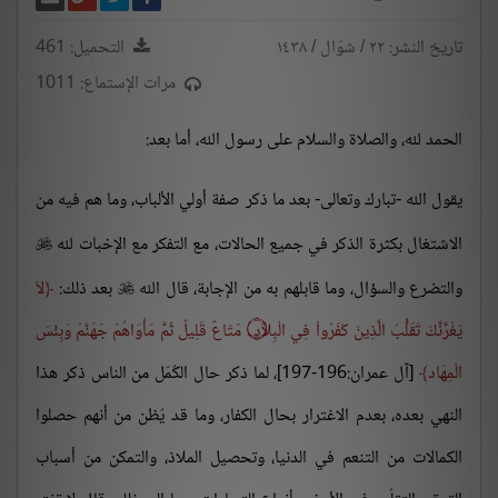
تاريخ النشر: ٢٢ / شوّال / ١٤٣٨
التحميل: 461
مرات الإستماع: 1011
الحمد لله، والصلاة والسلام على رسول الله، أما بعد:
يقول الله -تبارك وتعالى- بعد ما ذكر صفة أولي الألباب، وما هم فيه من
الاشتغال بكثرة الذكر في جميع الحالات، مع التفكر مع الإخبات لله

والتضرع والسؤال، وما قابلهم به من الإجابة، قال الله
بعد ذلك:
لاَ

يَغُرَّنَّكَ تَقَلُّبُ الَّذِينَ كَفَرُواْ فِي الْبِلاَد
۝
مَتَاعٌ قَلِيلٌ ثُمَّ مَأْوَاهُمْ جَهَنَّمُ وَبِئْسَ
الْمِهَاد
[آل عمران:196-197]، لما ذكر حال الكُمّل من الناس ذكر هذا
النهي بعده، بعدم الاغترار بحال الكفار، وما قد يُظن من أنهم حصلوا
الكمالات من التنعم في الدنيا، وتحصيل الملاذ، والتمكن من أسباب