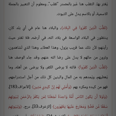
يُغتر بها، التقلب هنا عُبر بالمصدر "تقلب"، ومعلوم أن التعبير بالجملة
الاسمية، أو بالاسم يدل على الثبوت.
تَقَلُّبُ الَّذِينَ كَفَرُواْ فِي الْبِلاَد
، والبلاد هنا عام في أي بلد كان،
ينتقلون في البلاد الواسعة في بلاد الله، في أرضه، فلا تغتر حيث
رأيتهم؛ لأن ذلك عما قريب يزول، وهذا العطاء، وهذا الذي تُشاهدون،
وترون من حالهم لا يدل على رضا الله عنهم، وقد جاء الوصف هنا
تَقَلُّبُ الَّذِينَ كَفَرُواْ
فالله لا يرضى الكفر، ولا يرضى عن أهله، وما
يُعطيهم، ويُمدهم به من المال والبنين كل ذلك من أجل استدراجهم،
فهو من كيده ومكره بهم
وَأُمْلِي لَهُمْ إِنَّ كَيْدِي مَتِين
[الأعراف:183]،
وَلَوْلاَ أَن يَكُونَ النَّاسُ أُمَّةً وَاحِدَةً لَجَعَلْنَا لِمَن يَكْفُرُ بِالرَّحْمَنِ لِبُيُوتِهِمْ
سُقُفًا مِّن فَضَّةٍ وَمَعَارِجَ عَلَيْهَا يَظْهَرُون
[الزخرف:33]، درج،
وَلِبُيُوتِهِمْ