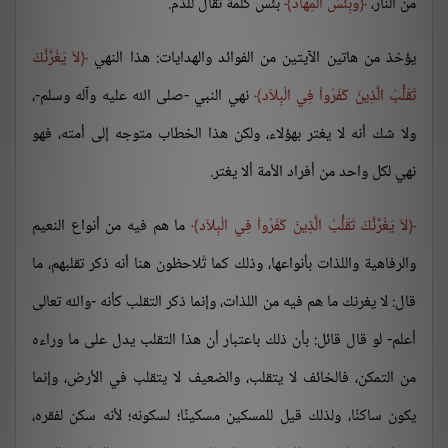
من النار،
وَبِئْسَ الْمِهَاد
بئس كلمة تُقال للذم.
يؤخذ من هاتين الآيتين من الفوائد والهدايات: هذا النهي
لاَ يَغُرَّنَّكَ
تَقَلُّبُ الَّذِينَ كَفَرُواْ فِي الْبِلاَد
نهي النبي -صلى الله عليه وآله وسلم-،
ولا شك أنه لا يغتر بهؤلاء، ولكن هذا الخطاب متوجه إلى أمته، فهو
نهي لكل واحد من أفراد الأمة ألا يغتر.
لاَ يَغُرَّنَّكَ تَقَلُّبُ الَّذِينَ كَفَرُواْ فِي الْبِلاَد
ما هم فيه من أنواع النعيم
والرفاهية واللذات بأنواعها، وذلك كما تُلاحظون هنا أنه ذكر تقلبهم، ما
قال: لا يغرنك ما هم فيه من اللذات، وإنما ذكر التقلب كأنه -والله تعالى
أعلم- لو قال قائل: بأن ذلك باعتبار أن هذا التقلب يدل على ما وراءه
من التمكن، فالخائف لا يتقلب، والضعيف لا يتقلب في الأرض، وإنما
يكون ساكنًا، ولذلك قيل للمسكين مسكينًا؛ لسكونه؛ لأنه سكن لفقره،