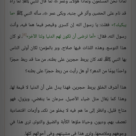
لماذا نحن المسلمون، ولماذا هؤلاء، وعمر
لما قال للنبي ﷺ: لما رآه

قد نام على الحصير، وأثر في جنبه، وبكى عمر
، سأله النبي ﷺ
ما

يبكيك؟
فقلت: يا رسول الله إن كسرى وقيصر فيما هما فيه، وأنت
[4]
رسول الله، فقال:
أما ترضى أن تكون لهم الدنيا ولنا الآخر
، لو كان
هذا التوسع، وهذه اللذات فيها صلاح، وبر بالمؤمن؛ لكان أولى الناس
بها النبي ﷺ، لقد كان يربط حجرين على بطنه، من منا قد ربط حجرًا
واحدًا يومًا من الدهر؟ أو هل رأيت من ربط حجرًا على بطنه؟
هذا أشرف الخلق يربط حجرين، فهذا يدل على أن الدنيا لا قيمة لها،
وهذا كما يُقال مثل ضياء الأصيل، سرعان ما ينقضي، ويزول، فهو
متاع قليل، وانظر إلى ما هم فيه لا يخلو من نكد، وأزمات اقتصادية
تعصف بهم، وديون، وحياة ملؤها الكآبة والضيق والتوتر، ترى هذا في
وجوههم وملامحها، وترى هذا في مشيتهم، وفي أحوالهم كلها.