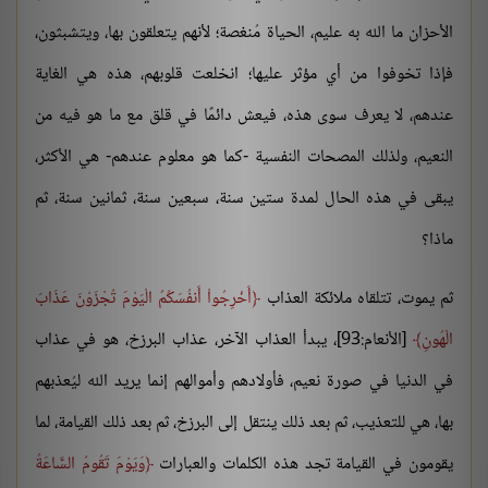
الأحزان ما الله به عليم، الحياة مُنغصة؛ لأنهم يتعلقون بها، ويتشبثون،
فإذا تخوفوا من أي مؤثر عليها؛ انخلعت قلوبهم، هذه هي الغاية
عندهم، لا يعرف سوى هذه، فيعش دائمًا في قلق مع ما هو فيه من
النعيم، ولذلك المصحات النفسية -كما هو معلوم عندهم- هي الأكثر،
يبقى في هذه الحال لمدة ستين سنة، سبعين سنة، ثمانين سنة، ثم
ماذا؟
ثم يموت، تتلقاه ملائكة العذاب
أَخْرِجُواْ أَنفُسَكُمُ الْيَوْمَ تُجْزَوْنَ عَذَابَ
الْهُونِ
[الأنعام:93]، يبدأ العذاب الآخر، عذاب البرزخ، هو في عذاب
في الدنيا في صورة نعيم، فأولادهم وأموالهم إنما يريد الله ليُعذبهم
بها، هي للتعذيب، ثم بعد ذلك ينتقل إلى البرزخ، ثم بعد ذلك القيامة، لما
يقومون في القيامة تجد هذه الكلمات والعبارات
وَيَوْمَ تَقُومُ السَّاعَةُ