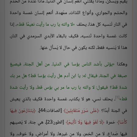
يُقيم ويسكن، وماذا يقتني، أنعم إنسان في الدنيا، ماذا عنده من الخدم
والحشم والجواري، وأنواع اللذات، ممُهدة، أنعم إنسان غمسة واحدة
في النار تُنسيه كل هذا، يحلف
لا والله يا رب ما رأيت نعيمًا قط
، إذا
كانت غمسة واحدة تُنسيه، فكيف بالبقاء الأبدي السرمدي في النار،
هذا لا يُنسيه فقط، لكنه يكون في حال لا يُسأل عنها.
وهكذا
يؤتى بأشد الناس بؤسا في الدنيا، من أهل الجنة، فيصبغ
صبغة في الجنة، فيقال له: يا ابن آدم هل رأيت بؤسا قط؟ هل مر بك
شدة قط؟ فيقول: لا والله يا رب ما مر بي بؤس قط، ولا رأيت شدة
[1]
قط
، يحلف نسي، هو لا يكذب، غمسة واحدة فكيف بالذي يعيش
في الجنة أبدًا؟
عَلَى سُرُرٍ مُتَقَابِلِينَ
[الصافات:44]،
يَتَنَازَعُونَ فِيهَا
كَأْسًا
خمرة
لَا لَغْوٌ فِيهَا وَلَا تَأْثِيمٌ
[الطور:23]، هي جنة، لا يُصيبهم
فيها صُداع، لا من الخمر، ولا من غيرها، ولا أمراض، ولا خوف، ولا