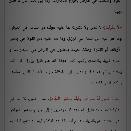
القوة، والتقلُب في الأرض بأنواع التجارات، وما إلى ذلك، قال لا تغتر
بهؤلاء.
لاَ يَغُرَّنَّكَ
لا تغتر، ولا تكترث بما عليه هؤلاء من بسطة في العيش،
وما هم فيه من سَعة في الرزق، وما هم عليه من القوة في بعض
الأوقات أو الكثرة، وهكذا حينما يتقلبون في الأرض في التجارات، أو
التنزه فيها، والتمتع، ونحو ذلك، فهذا كله عم قليل يزول، كل ذلك
يتلاشى، ثم بعد ذلك ينتقلون إلى مُلاقاة جزاء الأعمال التي عملوها،
والكفر الذي قارفوه.
مَتَاعٌ قَلِيلٌ ثُمَّ مَأْوَاهُمْ جَهَنَّمُ وَبِئْسَ الْمِهَاد
، متاع قليل، كل ما في
الدنيا لا شك أنه قليل، ثم بعد ذلك يصيرون إلى جهنم، وبئس الفراش
الذي يفترشونه، والمهاد معلوم أنه ما يُمهد للطفل، فهم مهادهم، فراشهم