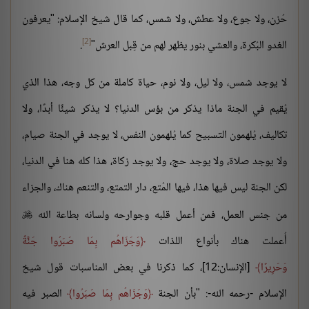
حُزن، ولا جوع، ولا عطش، ولا شمس، كما قال شيخ الإسلام: "يعرفون
[2]
الغدو البُكرة، والعشي بنور يظهر لهم من قِبل العرش"
.
لا يوجد شمس، ولا ليل، ولا نوم، حياة كاملة من كل وجه، هذا الذي
يُقيم في الجنة ماذا يذكر من بؤس الدنيا؟ لا يذكر شيئًا أبدًا، ولا
تكاليف، يُلهمون التسبيح كما يُلهمون النفس، لا يوجد في الجنة صيام،
ولا يوجد صلاة، ولا يوجد حج، ولا يوجد زكاة، هذا كله هنا في الدنيا،
لكن الجنة ليس فيها هذا، فيها المُتع، دار التمتع، والتنعم هناك، والجزاء
من جنس العمل، فمن أعمل قلبه وجوارحه ولسانه بطاعة الله

أُعملت هناك بأنواع اللذات
وَجَزَاهُم بِمَا صَبَرُوا جَنَّةً
وَحَرِيرًا
[الإنسان:12]، كما ذكرنا في بعض المناسبات قول شيخ
الإسلام -رحمه الله-: "بأن الجنة
وَجَزَاهُم بِمَا صَبَرُوا
الصبر فيه