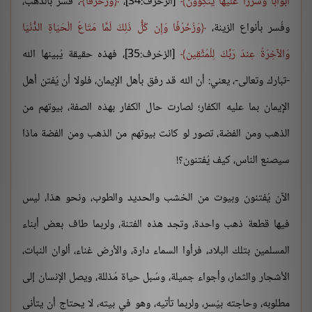
أَبْوَابًا وَسُرُرًا عَلَيْهَا يَتَّكِؤُون
[الزخرف:34]،
وَزُخْرُفًا
، فُسر بالذهب،
وفُسر بأنواع الزينة،
وَزُخْرُفًا وَإِن كُلُّ ذَلِكَ لَمَّا مَتَاعُ الْحَيَاةِ الدُّنْيَا
وَالآخِرَةُ عِندَ رَبِّكَ لِلْمُتَّقِين
[الزخرف:35]، فهذه حقيقة يُبينها الله
-تبارك وتعالى-، يعني: أن الله قد رفق بأهل الإيمان، فلولا أن يُفتن أهل
الإيمان بما عليه الكفار؛ لصارت حال الكفار بهذه الصفة، بيوتهم من
الذهب ومن الفضة، تصور لو كانت بيوتهم من الذهب ومن الفضة ماذا
سيصنع الناس، كيف يُفتنون؟!
الآن يُفتنون وبيوت من الخشب والحديد والطوب، ونحو هذا، ليس
فيها قطعة ذهب واحدة، وتجد هذه الفتنة، ولربما طاف بعض أبناء
المسلمين بتلك البلاد، فرأوا السماء دارة، والأرض غناء، ألوان النبات،
الأشجار والثمار، وأجواء جميلة، وسُبل حياة مُذللة، ويصل الإنسان إلى
مطلوبه، وحاجته بيُسر، ولربما تأتيه، وهو في بيته، لا يحتاج أن يتأنى