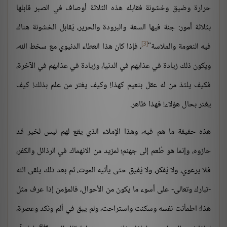
حرارة وضيق وخشونة فقابله هذه الثلاثة أوصاف في الصبر قابلها
بثلاثة أمور: جنة فيها السعة والبرودة والحرير، يُقابل الخشونة هناك
[3]
فيه النعومة والملاسة"
، فإذا كان هذا العطاء الدنيوي مع سخط الله،
ويكون ذلك زيادة في عذابهم في الدنيا، وزيادة في عذابهم في الآخرة،
فكيف يلتذ من له عقل بنعيم كهذا! وكيف يغتر من علم بذلك! كيف
يغتر بحال هؤلاء! فهذا ظاهر.
هذه حقيقة ما هم فيه، وهذا الإملاء الذي يقع لهم ليس لخير قد
حازوه، وإنما هو طُعم إلى جهنم؛ لمزيد من الانهماك في الرذائل والكفر،
فلا يرعوي، ولا يُفكر، ولا يُفيق حتى يأتيه الموت، ثم بعد ذلك يلقى الله
-تبارك وتعالى- على أسوء ما يكون من الأحوال، فالمؤمن إذا عرف مثل
هذا؛ اطمأنت نفسه وسكنت واستراحت، ولم يبق في ألم ونكد وعصرة،