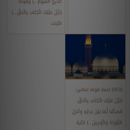
الْحَيُّ الْقَيُّومُ ..} وقوله:
{نَزَّلَ عَلَيْكَ الْكِتَابَ بِالْحَقِّ ..}
الآيات
(003) تتمة قوله تعالى:
{نَزَّلَ عَلَيْكَ الْكِتَابَ بِالْحَقِّ
مُصَدِّقًا لِّمَا بَيْنَ يَدَيْهِ وَأَنزَلَ
التَّوْرَاةَ وَالْإِنجِيلَ ..} الآية