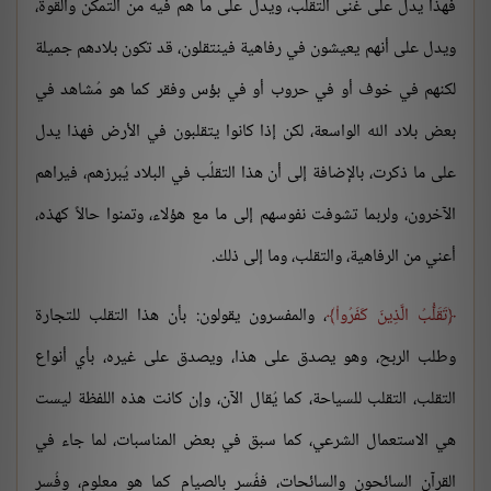
فهذا يدل على غنى التقلب، ويدل على ما هم فيه من التمكن والقوة،
ويدل على أنهم يعيشون في رفاهية فينتقلون، قد تكون بلادهم جميلة
لكنهم في خوف أو في حروب أو في بؤس وفقر كما هو مُشاهد في
بعض بلاد الله الواسعة، لكن إذا كانوا يتقلبون في الأرض فهذا يدل
على ما ذكرت، بالإضافة إلى أن هذا التقلُب في البلاد يُبرزهم، فيراهم
الآخرون، ولربما تشوفت نفوسهم إلى ما مع هؤلاء، وتمنوا حالاً كهذه،
أعني من الرفاهية، والتقلب، وما إلى ذلك.
تَقَلُّبُ الَّذِينَ كَفَرُواْ
، والمفسرون يقولون: بأن هذا التقلب للتجارة
وطلب الربح، وهو يصدق على هذا، ويصدق على غيره، بأي أنواع
التقلب، التقلب للسياحة، كما يُقال الآن، وإن كانت هذه اللفظة ليست
هي الاستعمال الشرعي، كما سبق في بعض المناسبات، لما جاء في
القرآن السائحون والسائحات، ففُسر بالصيام كما هو معلوم، وفُسر