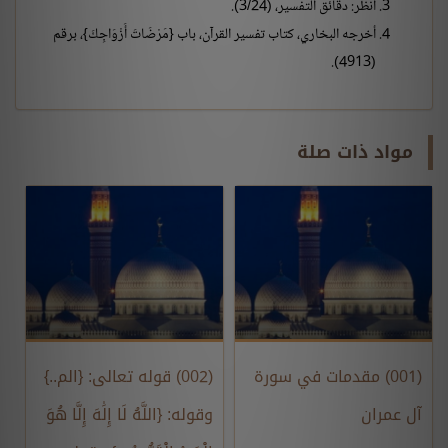
انظر: دقائق التفسير، (3/24).
أخرجه البخاري، كتاب تفسير القرآن، باب {مَرْضَاتَ أَزْوَاجِكَ}، برقم
(4913).
مواد ذات صلة
(001) مقدمات في سورة
(002) قوله تعالى: {الم..}
آل عمران
وقوله: {اللَّهُ لَا إِلَٰهَ إِلَّا هُوَ