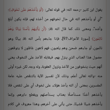
يقول ابن كثير -رحمه الله: في قوله تعالى:
أَوْ يَأْخُذَهُمْ عَلَىَ تَخَوّفٍ
:
”أي أو يأخذهم الله في حال تخوفهم من أخذه لهم، فإنه يكون أبلغ
وأشد“، ومعنى ذلك كما قال الله
:
أَن يَأْتِيَهُمْ بَأْسُنَا بَيَاتًا وَهُمْ

نَائِمُونَ
[سورة الأعراف:97]، فإذا جاءهم بأس الله
بياتًا وهو

نائمون، أو جاءهم ضحىً وهم يلعبون، فهم لاهون غافلون لا يتوقعون
حصول هذا العذاب الذي ينزل بهم، فيقابله الأخذ على التخوف يعني
أنهم حيث يتخوفون من الأخذ ونزول العقوبة، وله وجه، لكن غيره أولى
منه -والله تعالى أعلم، وذلك لأن تفسير الآية بالتنقّص عليه عامة
المفسرين، بمعنى أن الله يأخذ هؤلاء على تخوف أي على تنقص، فلا
يأخذهم أخذًا مستأصلًا بعذاب يستأصلهم ويقطع دابرهم، وإنما
يأخذهم شيئًا فشيئًا، حتى يأتي على آخرهم، وهذا معروف في كلام