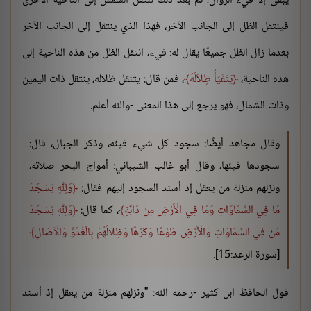
يبقى إلا فيء الزوال، ثم بعد ذلك تنتقل الشمس إلى الناحية الأخرى
فينتقل الظل إلى الجانب الآخر، فهذا الذي ينتقل إلى الجانب الآخر
بعدما زال الظل جميعًا يقال له: فيء، انتقل الظل من هذه الناحية إلى
هذه الناحية،
يَتَفَيّأُ ظِلاَلُهُ
، فمن قال: يتنقل ظلاله، ينتقل ذات اليمين
وذات الشمال، فهو يرجع إلى هذا المعنى -والله أعلم.
وقال مجاهد أيضًا: سجود كل شيء فيئه، وذكر الجبال، قال:
سجودها فيئها، وقال أبو غالب الشيباني: أمواج البحر صلاته،
ونزلهم منزلة من يعقل إذ أسند السجود إليهم فقال:
وَلِلَّهِ يَسْجُدُ
مَا فِي السَّمَاوَاتِ وَمَا فِي الْأَرْضِ مِنْ دَابَّةٍ
، كما قال:
وَلِلَّهِ يَسْجُدُ
مَنْ فِي السَّمَاوَاتِ وَالْأَرْضِ طَوْعًا وَكَرْهًا وَظِلالُهُمْ بِالْغُدُوِّ وَالْآصَالِ
[سورة الرعد:15].
قول الحافظ ابن كثير -رحمه الله: ”ونزلهم منزلة من يعقل إذ أسند