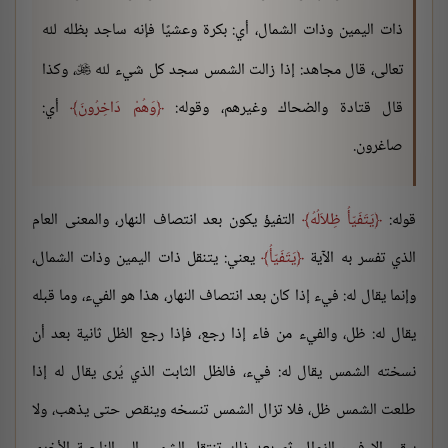
ذات اليمين وذات الشمال، أي: بكرة وعشيًا فإنه ساجد بظله لله
تعالى، قال مجاهد: إذا زالت الشمس سجد كل شيء لله
، وكذا

قال قتادة والضحاك وغيرهم، وقوله:
وَهُمْ دَاخِرُونَ
أي:
صاغرون.
قوله:
يَتَفَيّأُ ظِلاَلُهُ
التفيؤ يكون بعد انتصاف النهار، والمعنى العام
الذي تفسر به الآية
يَتَفَيّأُ
يعني: يتنقل ذات اليمين وذات الشمال،
وإنما يقال له: فيء إذا كان بعد انتصاف النهار، هذا هو الفيء، وما قبله
يقال له: ظل، والفيء من فاء إذا رجع، فإذا رجع الظل ثانية بعد أن
نسخته الشمس يقال له: فيء، فالظل الثابت الذي يُرى يقال له إذا
طلعت الشمس ظل، فلا تزال الشمس تنسخه وينقص حتى يذهب، ولا