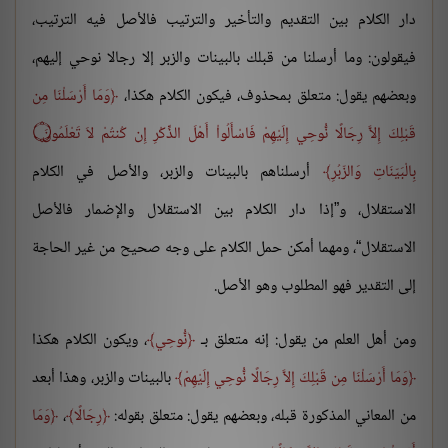
دار الكلام بين التقديم والتأخير والترتيب فالأصل فيه الترتيب،
فيقولون: وما أرسلنا من قبلك بالبينات والزبر إلا رجالا نوحي إليهم،
وبعضهم يقول: متعلق بمحذوف، فيكون الكلام هكذا،
وَمَا أَرْسَلْنَا مِن
قَبْلِكَ إِلاَّ رِجَالًا نُّوحِي إِلَيْهِمْ فَاسْأَلُواْ أَهْلَ الذِّكْرِ إِن كُنتُمْ لاَ تَعْلَمُونَ ۝
بِالْبَيّنَاتِ وَالزّبُرِ
أرسلناهم بالبينات والزبر، والأصل في الكلام
الاستقلال، و”إذا دار الكلام بين الاستقلال والإضمار فالأصل
الاستقلال“، ومهما أمكن حمل الكلام على وجه صحيح من غير الحاجة
إلى التقدير فهو المطلوب وهو الأصل.
ومن أهل العلم من يقول: إنه متعلق بـ
نُّوحِي
، ويكون الكلام هكذا
وَمَا أَرْسَلْنَا مِن قَبْلِكَ إِلاَّ رِجَالًا نُّوحِي إِلَيْهِمْ
بالبينات والزبر، وهذا أبعد
من المعاني المذكورة قبله، وبعضهم يقول: متعلق بقوله:
رِجَالًا
،
وَمَا