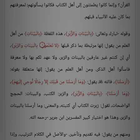
القرآن؟ وإنما كانوا يطمئنون إلى أهل الكتاب فكانوا يسألونهم؛ لمعرفتهم
بما كان عليه الأنبياء قبلهم.
وقوله -تبارك وتعالى:
بِالْبَيِّنَاتِ وَالزُّبُرِ
، هذه اللفظة
بِالْبَيِّنَاتِ
من أهل
العلم من يقول: إنها مرتبطة بما ذكر قبلها
لاَ تَعْلَمُونَ ۝ بِالْبَيّنَاتِ وَالزّبُرِ
،
أي إن كنتم غير عارفين بالبينات والزبر، ولا عهد لكم بها ولا معرفة
فاسألوا أهل الذكر، ومن أهل العلم من يقول: إنها متعلقة بقوله:
أَرْسَلْنَا
، فالله
يقول:
وَمَا أَرْسَلْنَا مِن قَبْلِكَ إِلاَّ رِجَالًا نُّوحِي إِلَيْهِمْ
،

وَمَا أَرْسَلْنَا
بِالْبَيِّنَاتِ وَالزُّبُرِ
، والزبر: الكتب، والبينات: الحجج
الواضحات، تقول: زبرت الكتاب أي كتبته، والمعنى: وما أرسلنا بالبينات
والزبر، وهذا هو اختيار كبير المفسرين ابن جرير -رحمه الله.
ومنهم من يقول: فيه تقديم وتأخير، -والأصل في الكلام الترتيب، وإذا