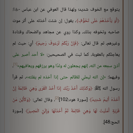
يتوقع مع الخوف شديد؛ ولهذا قال العوفي عن ابن عباس -
ا:

أَوْ يَأْخُذَهُمْ عَلَى تَخَوُّفٍ
، يقول: إن شئت أخذته على أثر موت
صاحبه وتخوفه بذلك، وكذا روي عن مجاهد والضحاك وقتادة
وغيرهم، ثم قال تعالى:
فَإِنَّ رَبَّكُمْ لَرَءُوفٌ رَحِيمٌ
أي: حيث لم
يعاجلكم بالعقوبة، كما ثبت في الصحيحين:
لا أحد أصبر على
[1]
أذىً سمِعه من الله، إنهم يجعلون له ولدًا وهو يرزقهم ويعافيهم
،
وفيهما:
إن الله ليملي للظالم حتى إذا أخذه لم يفلته
، ثم قرأ
رسول الله ﷺ:
وَكَذَلِكَ أَخْذُ رَبِّكَ إِذَا أَخَذَ الْقُرَى وَهِيَ ظَالِمَةٌ إِنَّ
[2]
أَخْذَهُ أَلِيمٌ شَدِيدٌ
[سورة هود:102]
، وقال تعالى:
وَكَأَيِّنْ مَنْ
قَرْيَةٍ أَمْلَيْتُ لَهَا وَهِيَ ظَالِمَةٌ ثُمَّ أَخَذْتُهَا وَإِلَيَّ الْمَصِيرُ
[سورة
الحج:48].