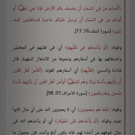
أَأَمِنْتُمْ مَنْ فِي السَّمَاءِ أَنْ يَخْسِفَ بِكُمُ الْأَرْضَ فَإِذَا هِيَ تَمُورُ ۝ أَمْ
أَمِنْتُمْ مَنْ فِي السَّمَاءِ أَنْ يُرْسِلَ عَلَيْكُمْ حَاصِبًا فَسَتَعْلَمُونَ كَيْفَ
نَذِيرِ
[سورة الملك:16، 17].
وقوله:
أَوْ يَأْخُذَهُمْ فِي تَقَلُّبِهِمْ
أي: في تقلبهم في المعايش
واشتغالهم بها في أسفارهم ونحوها من الأشغال الملهية، قال
قتادة والسدي:
تَقَلُّبِهِمْ
أي: أسفارهم، كقوله:
أَفَأَمِنَ أَهْلُ الْقُرَى
أَنْ يَأْتِيَهُمْ بَأْسُنَا بَيَاتًا وَهُمْ نَائِمُونَ ۝ أَوَأَمِنَ أَهْلُ الْقُرَى أَنْ يَأْتِيَهُمْ بَأْسُنَا
ضُحىً وَهُمْ يَلْعَبُونَ
[سورة الأعراف:97، 98].
وقوله:
فَمَا هُمْ بِمُعْجِزِينَ
أي: لا يعجزون الله على أي حال كانوا
عليه، وقوله:
أَوْ يَأْخُذَهُمْ عَلَى تَخَوُّفٍ
أي: أو يأخذهم الله في
حال خوفهم من أخذه لهم، فإنه يكون أبلغ وأشد، فإن حصول ما