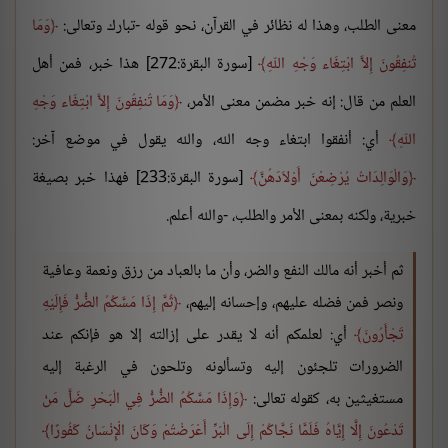
معنى الطلب، وهذا له نظائر في القرآن، نحو قوله -تبارك وتعالى:
وَمَا
تُنفِقُونَ إِلاَّ ابْتِغَاء وَجْهِ اللّهِ
[سورة البقرة:272] هذا خبر، فمن أهل
العلم من قال: إنه خبر مضمن معنى الأمر،
وَمَا تُنفِقُونَ إِلاَّ ابْتِغَاء وَجْهِ
اللّهِ
أي: أنفقوا ابتغاء وجه الله، والله يقول في موضع آخر:
وَالْوَالِدَاتُ يُرْضِعْنَ أَوْلاَدَهُنَّ
[سورة البقرة:233] فهذا خبر بصيغة
خبرية، ولكنه بمعنى الأمر والطلب، -والله أعلم.
ثم أخبر أنه مالك النفع والضر، وأن ما بالعباد من رزق ونعمة وعافية
ونصر فمن فضله عليهم، وإحسانه إليهم،
ثُمَّ إِذَا مَسَّكُمُ الضُّرُّ فَإِلَيْهِ
تَجْأَرُونَ
أي: لعلمكم أنه لا يقدر على إزالته إلا هو فإنكم عند
الضرورات تلجئون إليه وتسألونه وتلحون في الرغبة إليه
مستغيثين به، كقوله تعالى:
وَإِذَا مَسَّكُمُ الضُّرُّ فِي الْبَحْرِ ضَلَّ مَنْ
تَدْعُونَ إِلَّا إِيَّاهُ فَلَمَّا نَجَّاكُمْ إِلَى الْبَرِّ أَعْرَضْتُمْ وَكَانَ الْإِنْسَانُ كَفُورًا