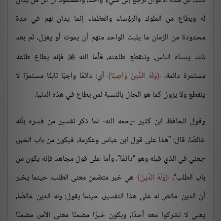
ذلك، كل هذه الأقوال ترجع إلى شيء واحد، والمقصود أن كل من يدان
له ويطاع من الملوك والرؤساء والعظماء إنما يدان لهم في مدة
محدودة من الزمان ما يلبث الواحد منهم أن يموت أو يعزل، ثم بعد
ذلك ينساه الناس، وتنقطع طاعته، فأما الله
فإنه يطاع طاعة

مستمرة دائمة،
وَلَهُ الدِّينُ وَاصِبًا
أي: دائمًا واجبًا ثابتًا مستمرًا لا
ينقطع ولا يزول كما هو الحال بالنسبة لمن يطاع في هذه الدنيا.
وقول الحافظ ابن كثير -رحمه الله- لما ذكر تفسير من فسره بأنه
خالصًا، قال: ”هذا على قول ابن عباس وعكرمة، فيكون من باب الخبر،
-يعني في الذي قبله وهو “دائمًا”، وأما على قول مجاهد فإنه يكون من
باب الطلب“،
وَلَهُ الدِّينُ
هي خبر متضمن معنى الطلب، حينما يخبر
أن الدين خالص له على هذا التفسير، حينما يقول: وله الدين خالصًا،
يعني لا تشركوا معه أحدًا، ويكون خبرًا مضمنًا معنى الأمر، مضمنًا