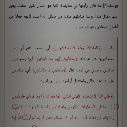
يوسف:4]، ما قال: رأيتها لي ساجدة، كما هو الشأن لغير العقلاء يعبر
عنها بمثل هذا، وعلة تنزيلهم منزلة من يعقل أنه أسند إليهم فعلًا من
أفعال العقلاء وهو السجود.
وقوله:
وَالْمَلائِكَةُ وَهُمْ لا يَسْتَكْبِرُونَ
أي: تسجد لله، أي غير
مستكبرين عن عبادته،
يَخَافُونَ رَبَّهُمْ مِنْ فَوْقِهِمْ
أي: يسجدون
خائفين وجلين من الرب
،
وَيَفْعَلُونَ مَا يُؤْمَرُونَ
أي: مثابرين

على طاعته تعالى وامتثال أوامره، وترك زواجره.
وَقَالَ اللّهُ لاَ تَتّخِذُواْ إِلَهَيْنِ اثْنَيْنِ إِنّمَا هُوَ إِلَهٌ وَاحِدٌ فَإيّايَ فَارْهَبُونِ
۝ وَلَهُ مَا فِي الْسّمَاوَاتِ وَالأرْضِ وَلَهُ الدّينُ وَاصِبًا أَفَغَيْرَ اللّهِ تَتّقُونَ ۝
وَمَا بِكُم مّن نّعْمَةٍ فَمِنَ اللّهِ ثُمّ إِذَا مَسّكُمُ الضّرّ فَإِلَيْهِ تَجْأَرُونَ ۝ ثُمّ إِذَا