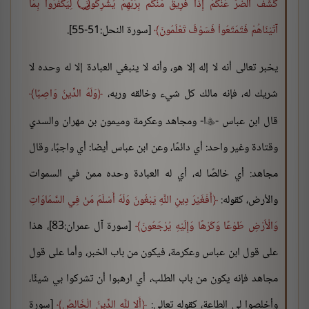
كَشَفَ الضّرّ عَنْكُمْ إِذَا فَرِيقٌ مّنْكُم بِرَبّهِمْ يُشْرِكُونَ ۝ لِيَكْفُرُواْ بِمَآ
آتَيْنَاهُمْ فَتَمَتّعُواْ فَسَوْفَ تَعْلَمُونَ
[سورة النحل:51-55].
يخبر تعالى أنه لا إله إلا هو، وأنه لا ينبغي العبادة إلا له وحده لا
شريك له، فإنه مالك كل شيء وخالقه وربه،
وَلَهُ الدِّينُ وَاصِبًا
قال ابن عباس -
ا- ومجاهد وعكرمة وميمون بن مهران والسدي

وقتادة وغير واحد: أي دائمًا، وعن ابن عباس أيضا: أي واجبًا، وقال
مجاهد: أي خالصًا له، أي له العبادة وحده ممن في السموات
والأرض، كقوله:
أَفَغَيْرَ دِينِ اللَّهِ يَبْغُونَ وَلَهُ أَسْلَمَ مَنْ فِي السَّمَاوَاتِ
وَالْأَرْضِ طَوْعًا وَكَرْهًا وَإِلَيْهِ يُرْجَعُونَ
[سورة آل عمران:83]، هذا
على قول ابن عباس وعكرمة، فيكون من باب الخبر، وأما على قول
مجاهد فإنه يكون من باب الطلب، أي ارهبوا أن تشركوا بي شيئًا،
وأخلصوا لي الطاعة، كقوله تعالى:
أَلا لِلَّهِ الدِّينُ الْخَالِصُ
[سورة