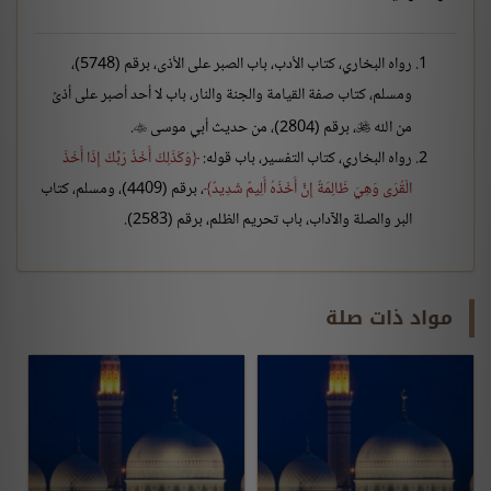
رواه البخاري، كتاب الأدب، باب الصبر على الأذى، برقم (5748)،
ومسلم، كتاب صفة القيامة والجنة والنار، باب لا أحد أصبر على أذىً
من الله
، برقم (2804)، من حديث أبي موسى
.


رواه البخاري، كتاب التفسير، باب قوله:
وَكَذَلِكَ أَخْذُ رَبِّكَ إِذَا أَخَذَ
الْقُرَى وَهِيَ ظَالِمَةٌ إِنَّ أَخْذَهُ أَلِيمٌ شَدِيدٌ
، برقم (4409)، ومسلم، كتاب
البر والصلة والآداب، باب تحريم الظلم، برقم (2583).
مواد ذات صلة