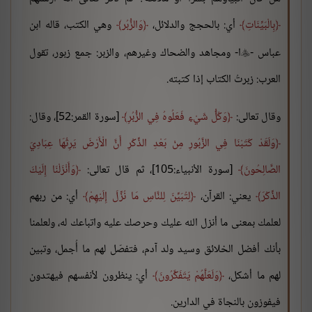
بِالْبَيِّنَاتِ
أي: بالحجج والدلائل،
وَالزُّبُر
وهي الكتب، قاله ابن
عباس -
ا- ومجاهد والضحاك وغيرهم، والزبر: جمع زبور، تقول

العرب: زبرتُ الكتاب إذا كتبته.
وقال تعالى:
وَكُلُّ شَيْءٍ فَعَلُوهُ فِي الزُّبُرِ
[سورة القمر:52]، وقال:
وَلَقَدْ كَتَبْنَا فِي الزَّبُورِ مِنْ بَعْدِ الذِّكْرِ أَنَّ الْأَرْضَ يَرِثُهَا عِبَادِيَ
الصَّالِحُونَ
[سورة الأنبياء:105]، ثم قال تعالى:
وَأَنْزَلْنَا إِلَيْكَ
الذِّكْرَ
يعني: القرآن،
لِتُبَيِّنَ لِلنَّاسِ مَا نُزِّلَ إِلَيْهِمْ
أي: من ربهم
لعلمك بمعنى ما أنزل الله عليك وحرصك عليه واتباعك له، ولعلمنا
بأنك أفضل الخلائق وسيد ولد آدم، فتفصّل لهم ما أُجمل، وتبين
لهم ما أشكل،
وَلَعَلَّهُمْ يَتَفَكَّرُونَ
أي: ينظرون لأنفسهم فيهتدون
فيفوزون بالنجاة في الدارين.