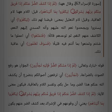
[سورة الإسراء:67]، وقال ههنا:
ثُمَّ إِذَا كَشَفَ الضُّرَّ عَنْكُمْ إِذَا فَرِيقٌ
مِنْكُمْ بِرَبِّهِمْ يُشْرِكُونَ ۝ لِيَكْفُرُوا بِمَا آتَيْنَاهُمْ
، قيل: اللام ههنا لام
العاقبة، وقيل: لام التعليل بمعنى: قيضنا لهم ذلك
لِيَكْفُرُوا
أي:
يستروا ويجحدوا نعم الله عليهم وأنه المسدي إليهم النعم،
الكاشف عنهم النقم، ثم توعدهم قائلًا:
فَتَمَتَّعُوا
أي: اعملوا ما
شئتم وتمتعوا بما أنتم فيه قليلًا
فَسَوْفَ تَعْلَمُونَ
أي: عاقبة
ذلك.
قوله -تبارك وتعالى:
ثُمَّ إِذَا مَسَّكُمُ الضُّرُّ فَإِلَيْهِ تَجْأَرُونَ
الجؤار: هو رفع
الصوت بالضراعة،
تَجْأَرُونَ
أي: ترفعون أصواتكم بتضرع أن يكشف
الله عنكم هذا الضر، وما حل بكم، وتفسر اللام بالعاقبة، فيكون معنى
الآية:
ثُمَّ إِذَا كَشَفَ الضُّرَّ عَنكُمْ إِذَا فَرِيقٌ مِّنكُم بِرَبِّهِمْ يُشْرِكُونَ ۝ لِيَكْفُرُوا
بِمَا آتَيْنَاهُمْ
يعني: أن وقوعهم في الإشراك بعد كشف الضر عنهم يكون