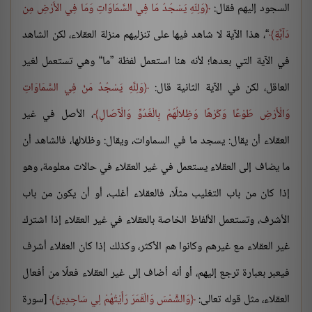
السجود إليهم فقال:
وَلِلّهِ يَسْجُدُ مَا فِي السَّمَاوَاتِ وَمَا فِي الأَرْضِ مِن
دَآبَّةٍ
“، هذا الآية لا شاهد فيها على تنزليهم منزلة العقلاء، لكن الشاهد
في الآية التي بعدها؛ لأنه هنا استعمل لفظة ”ما“ وهي تستعمل لغير
العاقل، لكن في الآية الثانية قال:
وَلِلَّهِ يَسْجُدُ مَنْ فِي السَّمَاوَاتِ
وَالْأَرْضِ طَوْعًا وَكَرْهًا وَظِلالُهُمْ بِالْغُدُوِّ وَالْآصَالِ
، الأصل في غير
العقلاء أن يقال: يسجد ما في السماوات، ويقال: وظلالها، فالشاهد أن
ما يضاف إلى العقلاء يستعمل في غير العقلاء في حالات معلومة، وهو
إذا كان من باب التغليب مثلًا، فالعقلاء أغلب، أو أن يكون من باب
الأشرف، وتستعمل الألفاظ الخاصة بالعقلاء في غير العقلاء إذا اشترك
غير العقلاء مع غيرهم وكانوا هم الأكثر، وكذلك إذا كان العقلاء أشرف
فيعبر بعبارة ترجع إليهم، أو أنه أضاف إلى غير العقلاء فعلًا من أفعال
العقلاء، مثل قوله تعالى:
وَالشَّمْسَ وَالْقَمَرَ رَأَيْتُهُمْ لِي سَاجِدِينَ
[سورة