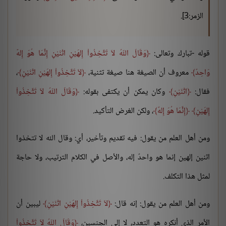
الزمر:3].
قوله -تبارك وتعالى:
وَقَالَ اللّهُ لاَ تَتَّخِذُواْ إِلهَيْنِ اثْنَيْنِ إِنَّمَا هُوَ إِلهٌ
وَاحِدٌ
معروف أن الصيغة هنا صيغة تثنية،
لاَ تَتَّخِذُواْ إِلهَيْنِ اثْنَيْنِ
،
فقال:
اثْنَيْنِ
وكان يمكن أن يكتفى بقوله:
وَقَالَ اللّهُ لاَ تَتَّخِذُواْ
إِلهَيْنِ
إِنَّمَا هُوَ إِلهٌ
، ولكن الغرض التأكيد.
ومن أهل العلم من يقول: فيه تقديم وتأخير، أي: وقال الله لا تتخذوا
اثنين إلهين إنما هو واحدٌ إله، والأصل في الكلام الترتيب، ولا حاجة
لمثل هذا التكلف.
ومن أهل العلم من يقول: إنه قال:
لاَ تَتَّخِذُواْ إِلهَيْنِ اثْنَيْنِ
ليبين أن
الأمر الذي أنكره هو التعدد، لا إلى الجنسين،
وَقَالَ اللّهُ لاَ تَتَّخِذُواْ