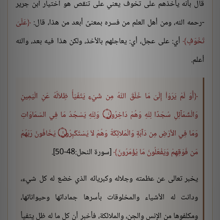
قال بأنه يأخذهم على تخوف يعني على تنقص هو اختيار ابن جرير
-رحمه الله، ومن أهل العلم من فسره بمعنىً أبعد من هذا، قال:
عَلَىَ
تَخَوّفٍ
أي: على عجل، أي: يعاجلهم بالأخذ، ولكن هذا فيه بعد، والله
أعلم.
أَوَ لَمْ يَرَوْاْ إِلَىَ مَا خَلَقَ اللّهُ مِن شَيْءٍ يَتَفَيّأُ ظِلاَلُهُ عَنِ الْيَمِينِ
وَالْشّمَآئِلِ سُجّدًا لِلّهِ وَهُمْ دَاخِرُونَ ۝ وَلِلّهِ يَسْجُدُ مَا فِي السّمَاوَاتِ
وَمَا فِي الأرْضِ مِن دَآبّةٍ وَالْمَلائِكَةُ وَهُمْ لاَ يَسْتَكْبِرُونَ ۝ يَخَافُونَ رَبّهُمْ
مّن فَوْقِهِمْ وَيَفْعَلُونَ مَا يُؤْمَرُونَ
[سورة النحل:48-50].
يخبر تعالى عن عظمته وجلاله وكبريائه الذي خضع له كل شيء،
ودانت له الأشياء والمخلوقات بأسرها جماداتها وحيواناتها،
ومكلفوها من الإنس والجن، والملائكة، فأخبر أن كل ما له ظل يتفيأ