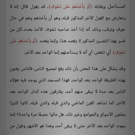
المستأصل، ويقابله
أَوْ يَأْخُذَهُمْ عَلَىَ تَخَوّفٍ
، قد يقول قائل: إنه لا
يتعارض مع القول الآخر المذكور قبله، وهو أن يأخذهم وهم في حال
خوف وترقب، وذلك أنه إذا أخذ صاحبه تخوف الأخذ بعده، لكن من
فسر بهذا التفسير المذكور لا يقصد هذا، وإنما يقصد
أَوْ يَأْخُذَهُمْ عَلَىَ
تَخَوّفٍ
أي: تنقص، أي أنه لا يستأصلهم إنما الواحد بعد الآخر.
وقد يشكل على هذا المعنى بأن ذلك يقع لجميع الناس، فالناس يفنون
بهذه الطريقة الواحد بعد الواحد، فهذا المسجد الذي يوجد فيه هؤلاء
الناس بعد مدة لا يبقى منهم أحد، يفارقون هذه الدار، الواحد بعد
الآخر، كما نشاهد القرن الماضي والذي قبله والذي قبله، كانوا كثيرًا
يملئون الأسواق والجوامع وغير ذلك، هل ماتوا جميعًا مرة واحدة؟ إنما
يموت الواحد بعد الآخر حتى لا يبقى أحد، وهذا هو الأشهر، وقول من