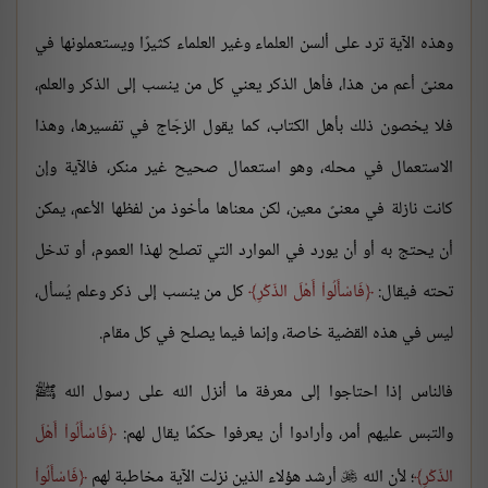
وهذه الآية ترد على ألسن العلماء وغير العلماء كثيرًا ويستعملونها في
معنىً أعم من هذا، فأهل الذكر يعني كل من ينسب إلى الذكر والعلم،
فلا يخصون ذلك بأهل الكتاب، كما يقول الزجّاج في تفسيرها، وهذا
الاستعمال في محله، وهو استعمال صحيح غير منكر، فالآية وإن
كانت نازلة في معنىً معين، لكن معناها مأخوذ من لفظها الأعم، يمكن
أن يحتج به أو أن يورد في الموارد التي تصلح لهذا العموم، أو تدخل
تحته فيقال:
فَاسْأَلُواْ أَهْلَ الذّكْرِ
كل من ينسب إلى ذكر وعلم يُسأل،
ليس في هذه القضية خاصة، وإنما فيما يصلح في كل مقام.
فالناس إذا احتاجوا إلى معرفة ما أنزل الله على رسول الله ﷺ
والتبس عليهم أمر، وأرادوا أن يعرفوا حكمًا يقال لهم:
فَاسْأَلُواْ أَهْلَ
الذّكْرِ
؛ لأن الله
أرشد هؤلاء الذين نزلت الآية مخاطبة لهم
فَاسْأَلُواْ
