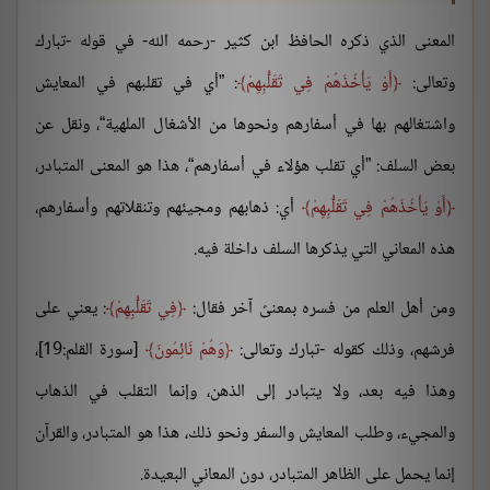
المعنى الذي ذكره الحافظ ابن كثير -رحمه الله- في قوله -تبارك
وتعالى:
أَوْ يَأْخُذَهُمْ فِي تَقَلُّبِهِمْ
: ”أي في تقلبهم في المعايش
واشتغالهم بها في أسفارهم ونحوها من الأشغال الملهية“، ونقل عن
بعض السلف: ”أي تقلب هؤلاء في أسفارهم“، هذا هو المعنى المتبادر،
أَوْ يَأْخُذَهُمْ فِي تَقَلُّبِهِمْ
أي: ذهابهم ومجيئهم وتنقلاتهم وأسفارهم،
هذه المعاني التي يذكرها السلف داخلة فيه.
ومن أهل العلم من فسره بمعنىً آخر فقال:
فِي تَقَلُّبِهِمْ
: يعني على
فرشهم، وذلك كقوله -تبارك وتعالى:
وَهُمْ نَائِمُونَ
[سورة القلم:19]،
وهذا فيه بعد، ولا يتبادر إلى الذهن، وإنما التقلب في الذهاب
والمجيء، وطلب المعايش والسفر ونحو ذلك، هذا هو المتبادر، والقرآن
إنما يحمل على الظاهر المتبادر، دون المعاني البعيدة.