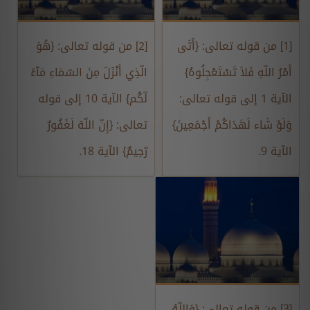
[1] من قوله تعالى: {أَتَى
[2] من قوله تعالى: {هُوَ
أَمْرُ اللّهِ فَلاَ تَسْتَعْجِلُوهُ}
الّذِي أَنْزَلَ مِنَ السّمَاءِ مَآءً
الآية 1 إلى قوله تعالى:
لّكُم} الآية 10 إلى قوله
وَلَوْ شَاء لَهَدَاكُمْ أَجْمَعِينَ}
تعالى: {إِنّ اللّهَ لَغَفُورٌ
الآية 9.
رّحِيمٌ} الآية 18.
[3] من قوله تعالى: {وَاللّهُ