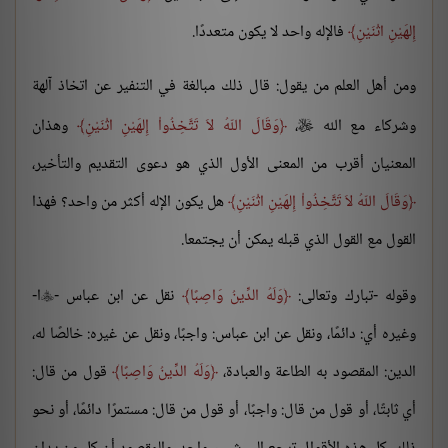
إِلهَيْنِ اثْنَيْنِ
فالإله واحد لا يكون متعددًا.
ومن أهل العلم من يقول: قال ذلك مبالغة في التنفير عن اتخاذ آلهة
وشركاء مع الله
،
وَقَالَ اللّهُ لاَ تَتَّخِذُواْ إِلهَيْنِ اثْنَيْنِ
وهذان

المعنيان أقرب من المعنى الأول الذي هو دعوى التقديم والتأخير،
وَقَالَ اللّهُ لاَ تَتَّخِذُواْ إِلهَيْنِ اثْنَيْنِ
هل يكون الإله أكثر من واحد؟ فهذا
القول مع القول الذي قبله يمكن أن يجتمعا.
وقوله -تبارك وتعالى:
وَلَهُ الدِّينُ وَاصِبًا
نقل عن ابن عباس -
ا-

وغيره أي: دائمًا، ونقل عن ابن عباس: واجبًا، ونقل عن غيره: خالصًا له،
الدين: المقصود به الطاعة والعبادة،
وَلَهُ الدِّينُ وَاصِبًا
قول من قال:
أي ثابتًا، أو قول من قال: واجبًا، أو قول من قال: مستمرًا دائمًا، أو نحو