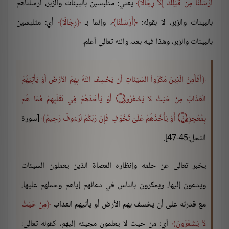
أَرْسَلْنَا مِن قَبْلِكَ إِلاَّ رِجَالًا
يعني: متلبسين بالبينات والزبر، أرسلناهم
بالبينات والزبر، لا بقوله:
أَرْسَلْنَا
، وإنما بـ
رِجَالًا
أي: متلبسين
بالبينات والزبر، وهذا فيه بعد، والله تعالى أعلم.
أَفَأَمِنَ الّذِينَ مَكَرُواْ السّيّئَاتِ أَن يَخْسِفَ اللّهُ بِهِمُ الأرْضَ أَوْ يَأْتِيَهُمُ
الْعَذَابُ مِنْ حَيْثُ لاَ يَشْعُرُونَ ۝ أَوْ يَأْخُذَهُمْ فِي تَقَلّبِهِمْ فَمَا هُم
بِمُعْجِزِينَ ۝ أَوْ يَأْخُذَهُمْ عَلَىَ تَخَوّفٍ فَإِنّ رَبّكُمْ لَرَءُوفٌ رّحِيمٌ
[سورة
النحل:45-47].
يخبر تعالى عن حلمه وإنظاره العصاة الذين يعملون السيئات
ويدعون إليها، ويمكرون بالناس في دعائهم إياهم وحملهم عليها،
مع قدرته على أن يخسف بهم الأرض أو يأتيهم العذاب
مِنْ حَيْثُ
لاَ يَشْعُرُونَ
أي: من حيث لا يعلمون مجيئه إليهم، كقوله تعالى: