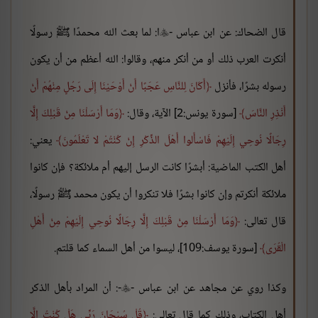
قال الضحاك: عن ابن عباس -
ا: لما بعث الله محمدًا ﷺ رسولًا

أنكرت العرب ذلك أو من أنكر منهم، وقالوا: الله أعظم من أن يكون
رسوله بشرًا، فأنزل
أَكَانَ لِلنَّاسِ عَجَبًا أَنْ أَوْحَيْنَا إِلَى رَجُلٍ مِنْهُمْ أَنْ
أَنْذِرِ النَّاسَ
[سورة يونس:2] الآية، وقال:
وَمَا أَرْسَلْنَا مِنْ قَبْلِكَ إِلَّا
رِجَالًا نُوحِي إِلَيْهِمْ فَاسْأَلوا أَهْلَ الذِّكْرِ إِنْ كُنْتُمْ لا تَعْلَمُونَ
يعني:
أهل الكتب الماضية: أبشرًا كانت الرسل إليهم أم ملائكة؟ فإن كانوا
ملائكة أنكرتم وإن كانوا بشرًا فلا تنكروا أن يكون محمد ﷺ رسولًا،
قال تعالى:
وَمَا أَرْسَلْنَا مِنْ قَبْلِكَ إِلَّا رِجَالًا نُوحِي إِلَيْهِمْ مِنْ أَهْلِ
الْقُرَى
[سورة يوسف:109]، ليسوا من أهل السماء كما قلتم.
وكذا روي عن مجاهد عن ابن عباس -
-: أن المراد بأهل الذكر

أهل الكتاب، وذلك كما قال تعالى:
قُلْ سُبْحَانَ رَبِّي هَلْ كُنْتُ إِلَّا