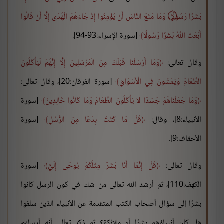
بَشَرًا رَسُولًا ۝ وَمَا مَنَعَ النَّاسَ أَنْ يُؤْمِنُوا إِذْ جَاءَهُمُ الْهُدَى إِلَّا أَنْ قَالُوا
أَبَعَثَ اللَّهُ بَشَرًا رَسُولًا
[سورة الإسراء:93-94].
وقال تعالى:
وَمَا أَرْسَلْنَا قَبْلَكَ مِنَ الْمُرْسَلِينَ إِلَّا إِنَّهُمْ لَيَأْكُلُونَ
الطَّعَامَ وَيَمْشُونَ فِي الْأَسْوَاقِ
[سورة الفرقان:20]، وقال تعالى:
وَمَا جَعَلْنَاهُمْ جَسَدًا لا يَأْكُلُونَ الطَّعَامَ وَمَا كَانُوا خَالِدِينَ
[سورة
الأنبياء:8]، وقال:
قُلْ مَا كُنْتُ بِدْعًا مِنَ الرُّسُلِ
[سورة
الأحقاف:9].
وقال تعالى:
قُلْ إِنَّمَا أَنَا بَشَرٌ مِثْلُكُمْ يُوحَى إِلَيَّ
[سورة
الكهف:110]، ثم أرشد الله تعالى من شك في كون الرسل كانوا
بشرًا إلى سؤال أصحاب الكتب المتقدمة عن الأنبياء الذين سلفوا
هل كان أنبياؤهم بشرًا أو ملائكة؟ ثم ذكر تعالى أنه أرسلهم