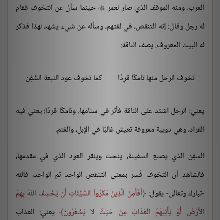
العرب، ومنه الموقف الذي صار لعمر
حينما سأل عن التخوف فقام

له رجل وقال: إنه التنقص، في لغتهم، وسأله عن شيء يشهد لهذا فذكر
له البيت المعروف، يصف الناقة:
تخوف الرحل منها تامكًا قرِدًا
كما تخوف عود النبعة السَّفِن
يعني: الرحل اشتد على الناقة فأثر في سنامها، وتامكًا قردًا: يعني فيه
القراد، وهي دويبة معروفة تعيش غالبًا في الإبل، والغنم.
السفِن الذي يصنع السفينة، ينحت وينقر العود الذي في مقدمها،
فالشاهد أن التخوف فُسر بمعنى التنقص الواحد ثم الواحد، فالله
-تبارك وتعالى- يقول:
أَفَأَمِنَ الَّذِينَ مَكَرُواْ السَّيِّئَاتِ أَن يَخْسِفَ اللّهُ بِهِمُ
الأَرْضَ أَوْ يَأْتِيَهُمُ الْعَذَابُ مِنْ حَيْثُ لاَ يَشْعُرُونَ
يعني: العذاب