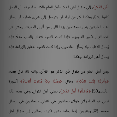
أَهْلَ الذّكْرِ
، إلى سؤال أهل الذكر -أهل العلم بالكتب- ليعرفوا أن الرسل
كانوا بشرًا، وهكذا كل من أراد أن يتوصل إلى شيء فعليه أن يسأل
أهله العارفين به، والمختصين بهذا اللون من ألوان المعرفة، وحتى في
الصنائع والأمور الدنيوية، فإذا كانت قضية تتعلق بالطب مثلًا فإنه
يَسأل الأطباء ولا يَسأل الفلاحين، وإذا كانت قضية تتعلق بالزراعة فإنه
يسأل أهل الزراعة، وهكذا.
ومن أهل العلم من يقول بأن الذكر هو القرآن، والله
قال بعده:

وَأَنزَلْنَا إِلَيْكَ الذِّكْرَ
، وقال:
وَهَذَا ذِكْرٌ مُّبَارَكٌ أَنزَلْنَاهُ
[سورة
الأنبياء:50]
فَاسْأَلُواْ أَهْلَ الذّكْرِ
: يعني أهل القرآن، وفي هذه الآية
ليس هو المراد؛ لأن هؤلاء يجادلون في القرآن، ويجادلون في إرسال
محمد ﷺ، ويقولون: إنما يعلمه بشر، فكيف يحالون إلى سؤال أهل