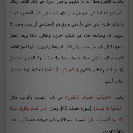
عاقبته الكفر بنعمة الله
عليهم، وأصل الشرك هو أظلم الظلم، وذلك

أنه وضع العبادة في غير مَن خَلَق، فهو توجه إلى غير المنعم بالعبادة
والشكر، فالله الذي خلق وأعطى ورزق هو المستحق أن يعبد وحده لا
شريك له، وعبادته هذه من شكره -تبارك وتعالى، فإذا وُجه العمل
والعبادة إلى غير من خلق، وإلى الذي لم يعطِ ولم يرزق، فهذا من الظلم،
فتوجيه العبادة إلى جماد لا يملك نفعًا ولا ضرًا، وترك المنعم المتفضل
من أعظم الظلم، فتكون
لِيَكْفُرُوا بِمَا آتَيْنَاهُمْ
للعاقبة بهذا الاعتبار،

-والله أعلم.
وقوله:
فَتَمَتّعُواْ فَسَوْفَ تَعْلَمُونَ
من باب التهديد والوعيد مثل:
اعْمَلُوا مَا شِئْتُمْ
[سورة فصلت:40]، ومثل:
قُلْ تَمَتَّعْ بِكُفْرِكَ قَلِيلًا
إِنَّكَ مِنْ أَصْحَابِ النَّارِ
[سورة الزمر:8]، والأمر صيغته هذه تأتي لمعانٍ
منها التهديد.