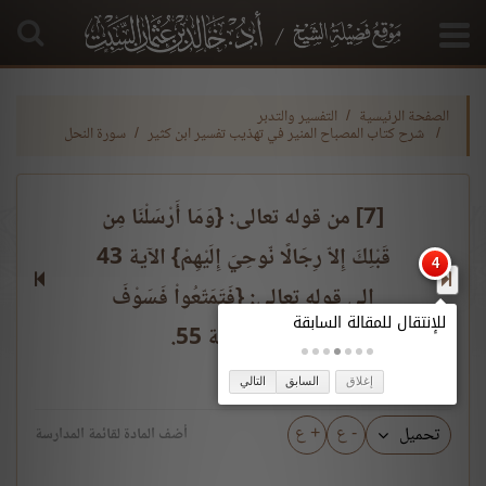
الصفحة الرئيسية
التفسير والتدبر
شرح كتاب المصباح المنير في تهذيب تفسير ابن كثير
سورة النحل
[7] من قوله تعالى: {وَمَا أَرْسَلْنَا مِن
قَبْلِكَ إِلاّ رِجَالًا نّوحِيَ إِلَيْهِمْ} الآية 43
إلى قوله تعالى: {فَتَمَتّعُواْ فَسَوْفَ
تَعْلَمُونَ} الآية 55.
إغلاق
السابق
التالي
- ع
+ ع
تحميل
أضف المادة لقائمة المدارسة