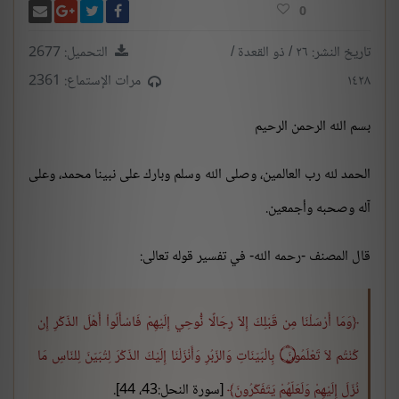
انشر تغريدة
شارك على فيسبوك
أرسل بر
شارك على غو
0
تاريخ النشر: ٢٦ / ذو القعدة /
التحميل: 2677
١٤٢٨
مرات الإستماع: 2361
بسم الله الرحمن الرحيم
الحمد لله رب العالمين، وصلى الله وسلم وبارك على نبينا محمد، وعلى
آله وصحبه وأجمعين.
قال المصنف -رحمه الله- في تفسير قوله تعالى:
وَمَا أَرْسَلْنَا مِن قَبْلِكَ إِلاّ رِجَالًا نُّوحِي إِلَيْهِمْ فَاسْأَلُواْ أَهْلَ الذّكْرِ إِن
كُنْتُم لاَ تَعْلَمُونَ
۝
بِالْبَيّنَاتِ وَالزّبُرِ وَأَنْزَلْنَا إِلَيْكَ الذّكْرَ لِتُبَيّنَ لِلنّاسِ مَا
نُزّلَ إِلَيْهِمْ وَلَعَلّهُمْ يَتَفَكّرُونَ
[سورة النحل:43، 44].