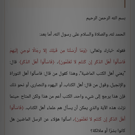
بسم الله الرحمن الرحيم
الحمد لله، والصلاة والسلام على رسول الله، أما بعد:
فقوله -تبارك وتعالى:
وَمَا أَرْسَلْنَا مِن قَبْلِكَ إِلاّ رِجَالًا نّوحِيَ إِلَيْهِمْ
فَاسْأَلُواْ أَهْلَ الذّكْرِ إِن كُنْتُم لاَ تَعْلَمُونَ
،
فَاسْأَلُواْ أَهْلَ الذّكْرِ
قال:
”يعني أهل الكتب الماضية“، وهذا كقول من قال: فاسألوا أهل التوراة
والإنجيل، وقول من قال: أهل الكتاب، أو اليهود والنصارى، أو نحو ذلك
فإن هذا يرجع إلى شيء واحد، الكتب أعم من هذا ولكن المتاح حينما
نزلت هذه الآية والذي يمكن أن يسأل هم علماء أهل الكتاب،
فَاسْأَلُواْ
أَهْلَ الذّكْرِ إِن كُنْتُم لاَ تَعْلَمُونَ
، اسألوا هؤلاء عن الرسل الماضين هل
كانوا بشرًا أو ملائكة؟