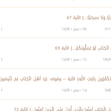
06 / صفر / 1438
1
12 / صفر / 1438
1
َكْفُرُونَ بِآيَاتِ اللَّهِ} الآية – وقوله: {يَا أَهْلَ الْكِتَابِ لِمَ تَلْبِسُونَ
14 / صفر / 1438
1