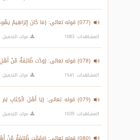
(077) قوله تعالى: {مَا كَانَ إِبْرَاهِيمُ يَهُودِيًّا وَلَا نصرانيًّا...} الآية 67
المشاهدات: 1083
مرات التحميل: 511
(078) قوله تعالى: {وَدَّت طَّائِفَةٌ مِّنْ أَهْلِ الْكِتَابِ لَوْ يُضِلُّونَكُمْ...} الآية 69
المشاهدات: 1541
مرات التحميل: 1829
(079) قوله تعالى: {يَا أَهْلَ الْكِتَابِ لِمَ ت
الْحَقَّ بِالْبَاطِلِ...} الآيات 70-71
المشاهدات: 1039
مرات التحميل: 568
(080) قوله تعالى: {وَقَالَت طَّائِفَةٌ مِّنْ أَهْلِ الْكِتَابِ آمِنُوا بِالَّذِي أُنزِلَ عَلَى الَّذِينَ آمَنُوا...} الآية 72