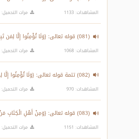
المشاهدات: 1133
مرات التحميل: 554
(081) قوله تعالى: {وَلَا تُؤْمِنُوا إِلَّا لِمَن تَبِعَ دِينَكُمْ...} الآية 73
المشاهدات: 1068
مرات التحميل: 563
(082) تتمة قوله تعالى: {وَلَا تُؤْمِنُوا إِلَّا لِمَن تَبِعَ دِينَكُمْ...} الآية 73
المشاهدات: 970
مرات التحميل: 481
(083) قوله تعالى: {وَمِنْ أَهْلِ الْكِتَابِ مَنْ إِن تَأْمَنْهُ بِقِنطَارٍ يُؤَدِّهِ إِلَيْكَ...} الآية 74
المشاهدات: 1151
مرات التحميل: 501