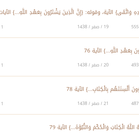
ِ وَاتَّقَى} الآية، وقوله: {إِنَّ الَّذِينَ يَشْتَرُونَ بِعَهْدِ اللَّهِ...} الآيات
19 / صفر / 1438
1
20 / صفر / 1438
1
21 / صفر / 1438
1