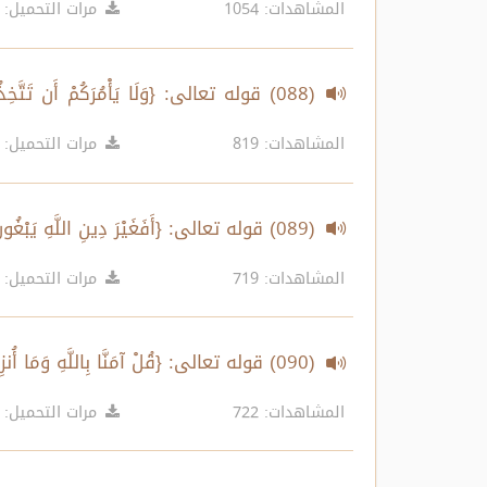
المشاهدات: 1054
مرات التحميل: 527
(088) قوله تعالى: {وَلَا يَأْمُرَكُمْ أَن تَتَّخ
80-82
المشاهدات: 819
مرات التحميل: 382
(089) قوله تعالى: {أَفَغَيْرَ دِينِ اللَّهِ يَبْغُونَ...} الآية 83
المشاهدات: 719
مرات التحميل: 274
(090) قوله تعالى: {قُلْ آمَنَّا بِاللَّهِ وَمَا أُنزِلَ عَلَيْنَا...} الآية 84
المشاهدات: 722
مرات التحميل: 355