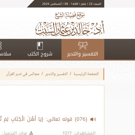
السبت 23 / صفر / 1448 - 08 / أغسطس 2026
التفسير والتدبر
شروح الكتب
سلاسل
الصفحة الرئيسية
التفسير والتدبر
مجالس في تدبر القرآن
(076) قوله تعالى: {يَا أَهْلَ الْكِتَابِ لِمَ ت
الآيات 65-66
المشاهدات: 1077
مرات التحميل: 544