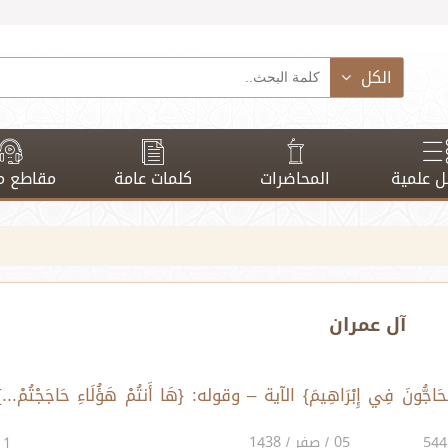
الكل
 علمية
المحاضرات
كلمات عامة
مقاطع م
آل عمران
ُحَاجُّونَ فِي إِبْرَاهِيمَ} الآية – وقوله: {هَا أَنتُمْ هَؤُلَاءِ حَاجَجْتُمْ...}
05 / صفر / 1438
1