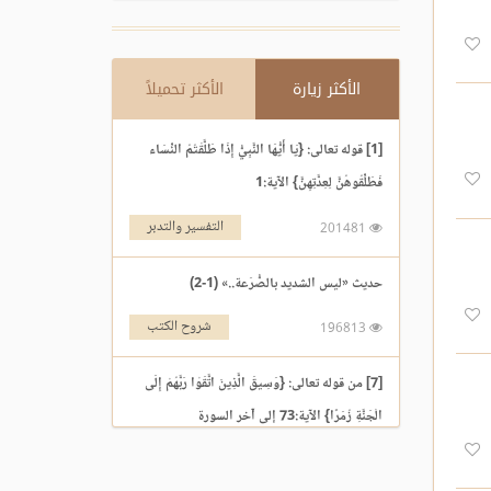
الأكثر زيارة
الأكثر تحميلاً
[1] قوله تعالى: {يَا أَيُّهَا النَّبِيُّ إِذَا طَلَّقْتُمُ النِّسَاء
فَطَلِّقُوهُنَّ لِعِدَّتِهِنَّ} الآية:1
التفسير والتدبر
201481
حديث «ليس الشديد بالصُّرَعة..» (1-2)
شروح الكتب
196813
[7] من قوله تعالى: {وَسِيقَ الَّذِينَ اتَّقَوْا رَبَّهُمْ إِلَى
الْجَنَّةِ زُمَرًا} الآية:73 إلى آخر السورة
التفسير والتدبر
195969