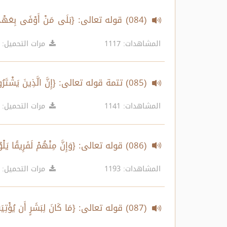
(084) قوله تعالى: {بَلَى مَنْ أَوْفَى بِعَهْدِه
75-76
المشاهدات: 1117
مرات التحميل: 555
(085) تتمة قوله تعالى: {إِنَّ الَّذِينَ يَشْتَرُونَ بِعَهْدِ اللَّهِ...} الآية 76
المشاهدات: 1141
مرات التحميل: 493
(086) قوله تعالى: {وَإِنَّ مِنْهُمْ لَفَرِيقًا يَلْوُونَ أَلْسِنَتَهُم بِالْكِتَابِ...} الآية 78
المشاهدات: 1193
مرات التحميل: 487
(087) قوله تعالى: {مَا كَانَ لِبَشَرٍ أَن يُؤْتِيَهُ اللَّهُ الْكِتَابَ وَالْحُكْمَ وَالنُّبُوَّةَ...} الآية 79