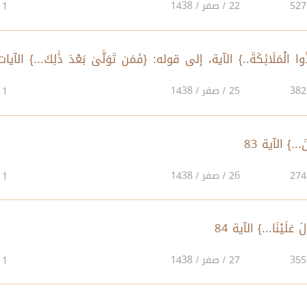
22 / صفر / 1438
1
ِذُوا الْمَلَائِكَةَ..} الآية، إلى قوله: {فَمَن تَوَلَّىٰ بَعْدَ ذَٰلِكَ...} الآيات
25 / صفر / 1438
1
26 / صفر / 1438
1
27 / صفر / 1438
1