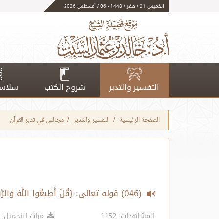
الخميس 21 / صفر / 1448 - 06 / أغسطس 2026
التفسير والتدبر
شروح الكتب
سلاسل
الصفحة الرئيسية
التفسير والتدبر
مجالس في تدبر القرآن
(046) قوله تعالى: {قُلْ أَطِيعُوا اللَّهَ وَالرَّسُولَ فَإِن تَوَلَّوْا فَإِنَّ اللَّهَ لَا يُحِبُّ الْكَافِرِينَ..} الآية
المشاهدات: 1152
مرات التحميل: 652