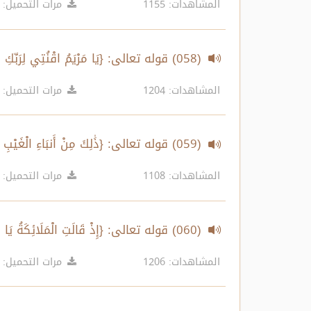
المشاهدات: 1155
مرات التحميل: 541
(058) قوله تعالى: {يَا مَرْيَمُ اقْنُتِي لِرَبِّكِ وَاسْجُدِي وَارْكَعِي مَعَ الرَّاكِعِينَ ..} الآية:43
المشاهدات: 1204
مرات التحميل: 655
(059) قوله تعالى: {ذَٰلِكَ مِنْ أَنبَاءِ الْغَيْبِ نُوحِيهِ إِلَيْكَ ..} الآية:44
المشاهدات: 1108
مرات التحميل: 617
(060) قوله تعالى: {إِذْ قَالَتِ الْمَلَائِكَةُ يَا مَرْيَمُ إِنَّ اللَّهَ يُبَشِّرُكِ بِكَلِمَةٍ مِّنْهُ ..} الآية:45
المشاهدات: 1206
مرات التحميل: 672