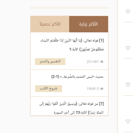
الأكثر زيارة
الأكثر تحميلاً
[1] قوله تعالى: {يَا أَيُّهَا النَّبِيُّ إِذَا طَلَّقْتُمُ النِّسَاء
فَطَلِّقُوهُنَّ لِعِدَّتِهِنَّ} الآية:1
التفسير والتدبر
201481
حديث «ليس الشديد بالصُّرَعة..» (1-2)
شروح الكتب
196813
[7] من قوله تعالى: {وَسِيقَ الَّذِينَ اتَّقَوْا رَبَّهُمْ إِلَى
الْجَنَّةِ زُمَرًا} الآية:73 إلى آخر السورة
التفسير والتدبر
195969