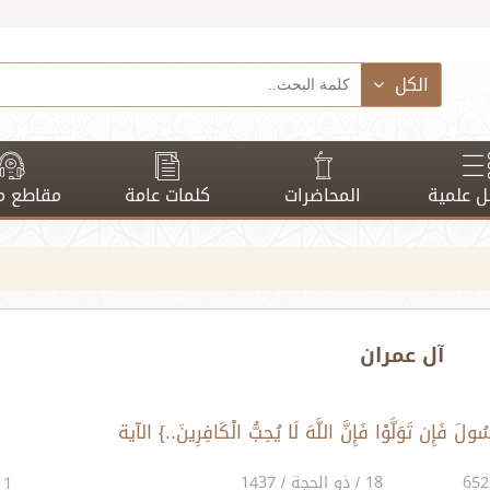
الكل
 علمية
المحاضرات
كلمات عامة
مقاطع م
آل عمران
18 / ذو الحجة / 1437
1