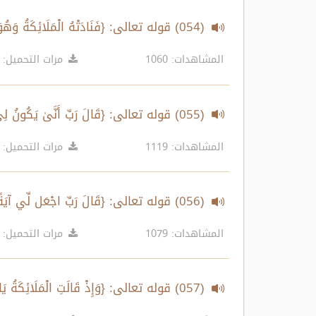
(054) قوله تعالى: {فَنَادَتْهُ الْمَلَائِكَةُ وَهُوَ قَائِمٌ يُصَلِّي فِي الْمِحْرَابِ...} الآية
المشاهدات: 1060
مرات التحميل: 611
(055) قوله تعالى: {قَالَ رَبِّ أَنَّىٰ يَكُونُ لِي غُلَامٌ...} الآية
المشاهدات: 1119
مرات التحميل: 537
(056) قوله تعالى: {قَالَ رَبِّ اجْعَل لِّي آيَةً ..} الآية:40
المشاهدات: 1079
مرات التحميل: 506
(057) قوله تعالى: {وَإِذْ قَالَتِ الْمَلَائِكَةُ يَا مَرْيَمُ إِنَّ اللَّهَ اصْطَفَاكِ..} الآية:42