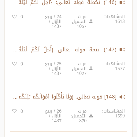
(146) تكملة قوله تعالى: {أُحِلَّ لَكُمْ لَيْلَةَ
الصِّيَامِ الرَّفَثُ إِلَى نِسَائِكُمْ ..} الآية:187
المشاهدات:
مرات
24 / ربيع
0
1613
التحميل:
الأوّل /
1437
1057
(147) تتمة قوله تعالى {أُحِلَّ لَكُمْ لَيْلَةَ
الصِّيَامِ الرَّفَثُ إِلَى نِسَآئِكُمْ ..} الآية:187
المشاهدات:
مرات
25 / ربيع
0
1577
التحميل:
الأوّل /
1437
1027
[148] قوله تعالى: {وَلَا تَأْكُلُوا أَمْوَالَكُم بَيْنَكُم
بِالْبَاطِلِ ..} الآية:188
المشاهدات:
مرات
26 / ربيع
0
1599
التحميل:
الأوّل /
1437
870