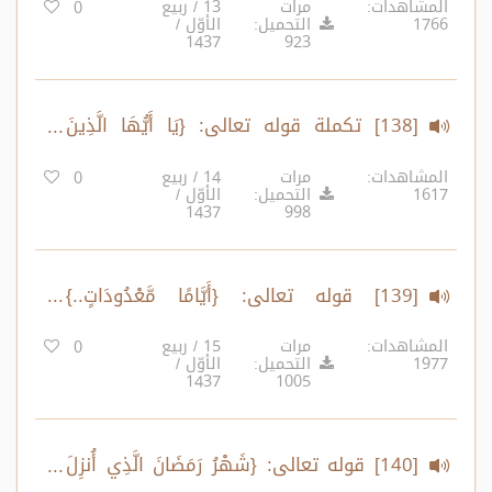
المشاهدات:
مرات
13 / ربيع
0
1766
التحميل:
الأوّل /
1437
923
[138] تكملة قوله تعالى: {يَا أَيُّهَا الَّذِينَ
آمَنُوا كُتِبَ عَلَيْكُمُ الصِّيَامُ..} الآية:183
المشاهدات:
مرات
14 / ربيع
0
1617
التحميل:
الأوّل /
1437
998
[139] قوله تعالى: {أَيَّامًا مَّعْدُودَاتٍ..}
الآية:184
المشاهدات:
مرات
15 / ربيع
0
1977
التحميل:
الأوّل /
1437
1005
[140] قوله تعالى: {شَهْرُ رَمَضَانَ الَّذِي أُنزِلَ