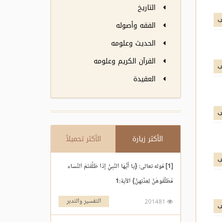
التاريخ
ب
الفقه وأصوله
الحديث وعلومه
القرآن الكريم وعلومه
ب
العقيدة
ب
الأكثر زيارة
الأكثر تحميلاً
ب
[1] قوله تعالى: {يَا أَيُّهَا النَّبِيُّ إِذَا طَلَّقْتُمُ النِّسَاء
فَطَلِّقُوهُنَّ لِعِدَّتِهِنَّ} الآية:1
التفسير والتدبر
201481
ب