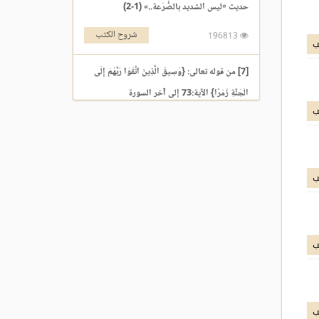
حديث «ليس الشديد بالصُّرَعة..» (1-2)
شروح الكتب
196813
ب
[7] من قوله تعالى: {وَسِيقَ الَّذِينَ اتَّقَوْا رَبَّهُمْ إِلَى
الْجَنَّةِ زُمَرًا} الآية:73 إلى آخر السورة
ب
التفسير والتدبر
195969
[3] من قوله تعالى: {يَوْمَ نَقُولُ لِجَهَنَّمَ هَلِ امْتَلَأْتِ}
ب
الآية:30 إلى آخر السورة
التفسير والتدبر
176213
ب
حديث «إنما الأعمال بالنيات..» (1-2)
شروح الكتب
259561
حديث «إن الله لا ينظر إلى أجسامكم..» إلى «إذا
ب