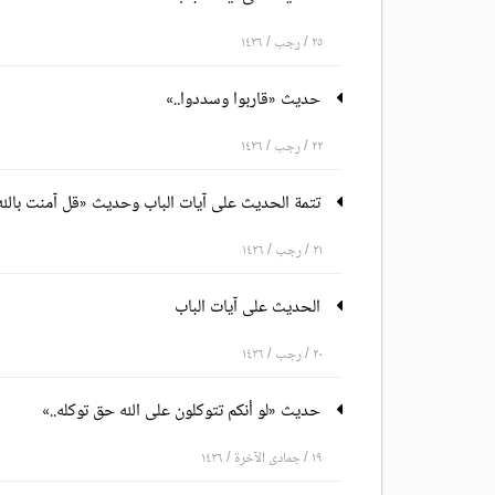
٢٥ / رجب / ١٤٢٦
حديث «قاربوا وسددوا..»
٢٢ / رجب / ١٤٢٦
تتمة الحديث على آيات الباب وحديث «قل آمنت بالله
٢١ / رجب / ١٤٢٦
الحديث على آيات الباب
٢٠ / رجب / ١٤٢٦
حديث «لو أنكم تتوكلون على الله حق توكله..»
١٩ / جمادى الآخرة / ١٤٢٦