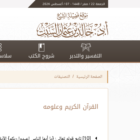
الجمعة 22 / صفر / 1448 - 07 / أغسطس 2026
التفسير والتدبر
شروح الكتب
سلاسل
الصفحة الرئيسية
التصنيفات
القرآن الكريم وعلومه
[10] تابع قوله تعالى: {يا أيها الناس اعبدوا ربكم} الآية 21 إلى قوله تعالى: {وإن كنتم في ريب} الآية 23.