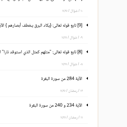
١٠ / شوّال / ١٤٢٥
[9] تابع قوله تعالى: {يكاد البرق يخطف أبصارهم } الآية20 إلى قوله تعالى: {يا أيها الناس اعبدوا ربكم} الآية 21
٠٩ / شوّال / ١٤٢٥
[8] تابع قوله تعالى: "مثلهم كمثل الذي استوقد نارا" الآية 17 إلى قوله تعالى: "يكاد البرق يخطف أبصارهم" الآية 20
٠٨ / شوّال / ١٤٢٥
الآية 284 من سورة البقرة
١٢ / رمضان / ١٤٢٥
الآية 234 و 240 من سورة البقرة
١١ / رمضان / ١٤٢٥