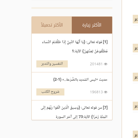
بر
الأكثر زيارة
الأكثر تحميلاً
[1] قوله تعالى: {يَا أَيُّهَا النَّبِيُّ إِذَا طَلَّقْتُمُ النِّسَاء
بر
فَطَلِّقُوهُنَّ لِعِدَّتِهِنَّ} الآية:1
التفسير والتدبر
201481
بر
حديث «ليس الشديد بالصُّرَعة..» (1-2)
شروح الكتب
196813
بر
[7] من قوله تعالى: {وَسِيقَ الَّذِينَ اتَّقَوْا رَبَّهُمْ إِلَى
الْجَنَّةِ زُمَرًا} الآية:73 إلى آخر السورة
التفسير والتدبر
195969
بر