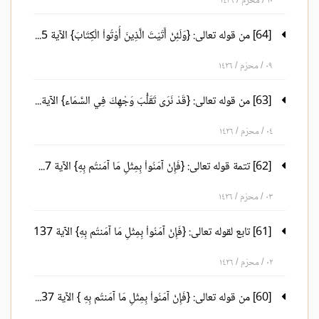
١٠ / محرّم / ١٤٢٦
[64] من قوله تعالى: {وَلَئِنْ أَتَيْتَ الَّذِينَ أُوْتُواْ الْكِتَابَ} الآية 145إلى قوله تعالى: {إِنَّ اللّهَ عَلَى كُلِّ شَيْءٍ قَدِيرٌ} الآية 148
٠٩ / محرّم / ١٤٢٦
[63] من قوله تعالى: {قَدْ نَرَى تَقَلُّبَ وَجْهِكَ فِي السَّمَاء} الآية 144
٠٤ / محرّم / ١٤٢٦
[62] تتمة قوله تعالى: {فَإِنْ آمَنُواْ بِمِثْلِ مَا آمَنتُم بِهِ} الآية 137
٠٣ / محرّم / ١٤٢٦
[61] تابع لقوله تعالى: {فَإِنْ آمَنُواْ بِمِثْلِ مَا آمَنتُم بِهِ} الآية 137
٠٢ / محرّم / ١٤٢٦
[60] من قوله تعالى: {فَإِنْ آمَنُواْ بِمِثْلِ مَا آمَنتُم بِهِ } الآية 137 إلى قوله تعالى: {إِنَّ اللّهَ بِالنَّاسِ لَرَؤُوفٌ رَّحِيمٌ}