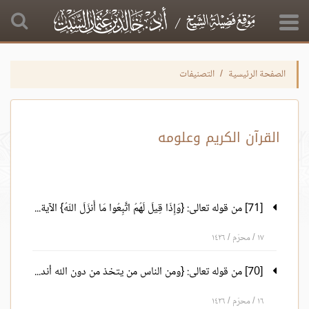
الصفحة الرئيسية
التصنيفات
القرآن الكريم وعلومه
[71] من قوله تعالى: {وَإِذَا قِيلَ لَهُمُ اتَّبِعُوا مَا أَنزَلَ اللّهُ} الآية 170 إلى قوله تعالى: {إِنَّ اللّهَ غَفُورٌ رَّحِيمٌ} الآية173
١٧ / محرّم / ١٤٢٦
[70] من قوله تعالى: {ومن الناس من يتخذ من دون الله أندادا} الآية 166 إلى قوله تعالى: {وَأَن تَقُولُواْ عَلَى اللّهِ مَا لاَ تَعْلَمُونَ} الآية 169
١٦ / محرّم / ١٤٢٦