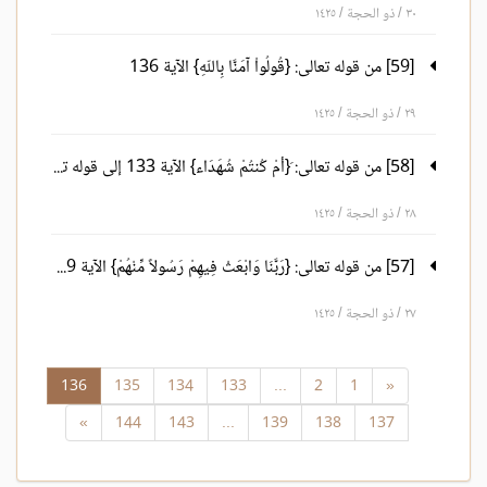
٣٠ / ذو الحجة / ١٤٢٥
[59] من قوله تعالى: {قُولُواْ آمَنَّا بِاللّهِ} الآية 136
٢٩ / ذو الحجة / ١٤٢٥
[58] من قوله تعالى: َ{أمْ كُنتُمْ شُهَدَاء} الآية 133 إلى قوله تعالى: {وَمَا كَانَ مِنَ الْمُشْرِكِينَ} الآية 135
٢٨ / ذو الحجة / ١٤٢٥
[57] من قوله تعالى: {رَبَّنَا وَابْعَثْ فِيهِمْ رَسُولاً مِّنْهُمْ} الآية 129إلى قوله تعالى: {فَلاَ تَمُوتُنَّ إَلاَّ وَأَنتُم مُّسْلِمُونَ} الآية 132
٢٧ / ذو الحجة / ١٤٢٥
136
135
134
133
...
2
1
«
»
144
143
...
139
138
137