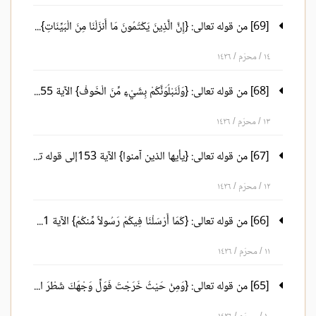
[69] من قوله تعالى: {إِنَّ الَّذِينَ يَكْتُمُونَ مَا أَنزَلْنَا مِنَ الْبَيِّنَاتِ} الآية 159 إلى قوله تعالى: {لآيَاتٍ لِّقَوْمٍ يَعْقِلُونَ} الآية164
١٤ / محرّم / ١٤٢٦
[68] من قوله تعالى: {وَلَنَبْلُوَنَّكُمْ بِشَيْءٍ مِّنَ الْخَوفْ} الآية 155 إلى قوله تعالى: {فَإِنَّ اللّهَ شَاكِرٌ عَلِيمٌ} الآية 158
١٣ / محرّم / ١٤٢٦
[67] من قوله تعالى: {يأيها الذين آمنوا} الآية 153إلى قوله تعالى: {ولكن لا تشعرون} الآية 154
١٢ / محرّم / ١٤٢٦
[66] من قوله تعالى: {كَمَا أَرْسَلْنَا فِيكُمْ رَسُولاً مِّنكُمْ} الآية 151 إلى قوله تعالى: {وَاشْكُرُواْ لِي وَلاَ تَكْفُرُونِ} الآية 152
١١ / محرّم / ١٤٢٦
[65] من قوله تعالى: {وَمِنْ حَيْثُ خَرَجْتَ فَوَلِّ وَجْهَكَ شَطْرَ الْمَسْجِدِ الْحَرَامِ} الآية 149 إلى قوله تعالى: {وَلَعَلَّكُمْ تَهْتَدُونَ} الآية 150