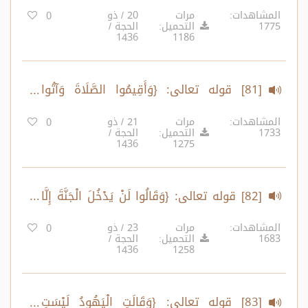
رَسُولَكُمْ..} إلى قوله تعالى: {إِنَّ اللَّهَ عَلَى
المشاهدات:
مرات
20 / ذو
0
1775
التحميل:
الحجة /
كُلِّ شَيْءٍ قَدِيرٌ}
1436
1186
[81] قوله تعالى: {وَأَقِيمُوا الصَّلَاةَ وَآتُوا
الزَّكَاةَ..}
المشاهدات:
مرات
21 / ذو
0
1733
التحميل:
الحجة /
1436
1275
[82] قوله تعالى: {وَقَالُوا لَنْ يَدْخُلَ الْجَنَّةَ إِلَّا
مَنْ كَانَ هُودًا أَوْ نَصَارَى..} إلى قوله تعالى:
المشاهدات:
مرات
23 / ذو
0
1683
التحميل:
الحجة /
{وَلَا هُمْ يَحْزَنُونَ}
1436
1258
[83] قوله تعالى: {وَقَالَتِ الْيَهُودُ لَيْسَتِ