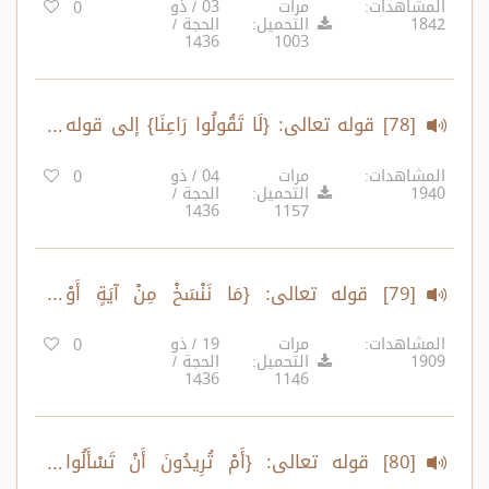
المشاهدات:
مرات
03 / ذو
0
1842
التحميل:
الحجة /
1436
1003
[78] قوله تعالى: {لَا تَقُولُوا رَاعِنَا} إلى قوله
تعالى: {وَاللَّهُ ذُو الْفَضْلِ الْعَظِيمِ}
المشاهدات:
مرات
04 / ذو
0
1940
التحميل:
الحجة /
1436
1157
[79] قوله تعالى: {مَا نَنْسَخْ مِنْ آيَةٍ أَوْ
نُنْسِهَا..} إلى قوله تعالى: {وَمَا لَكُمْ مِنْ دُونِ
المشاهدات:
مرات
19 / ذو
0
1909
التحميل:
الحجة /
اللَّهِ مِنْ وَلِيٍّ وَلَا نَصِيرٍ}
1436
1146
[80] قوله تعالى: {أَمْ تُرِيدُونَ أَنْ تَسْأَلُوا