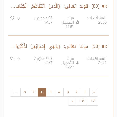
[89] قوله تعالى: {الَّذِينَ آتَيْنَاهُمُ الْكِتَابَ
يَتْلُونَهُ حَقَّ تِلَاوَتِهِ..}
المشاهدات:
مرات
03 / محرّم /
0
2058
التحميل:
1437
1181
[90] قوله تعالى: {يَابَنِي إِسْرَائِيلَ اذْكُرُوا
نِعْمَتِيَ الَّتِي أَنْعَمْتُ عَلَيْكُمْ..}
المشاهدات:
مرات
05 / محرّم /
0
2041
التحميل:
1437
1227
...
8
7
6
5
4
3
2
1
«
»
18
17