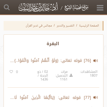
الصفحة الرئيسية
التفسير والتدبر
مجالس في تدبر القرآن
البقرة
[76] قوله تعالى: {وَلَوْ أَنَّهُمْ آمَنُوا وَاتَّقَوْا..}
إلى قوله تعالى: {وَلِلْكَافِرِينَ عَذَابٌ أَلِيمٌ}
المشاهدات:
مرات
02 / ذو
0
1807
التحميل:
الحجة /
1436
1161
[77] قوله تعالى: {يَاأَيُّهَا الَّذِينَ آمَنُوا لَا
تَقُولُوا رَاعِنَا وَقُولُوا انْظُرْنَا..}