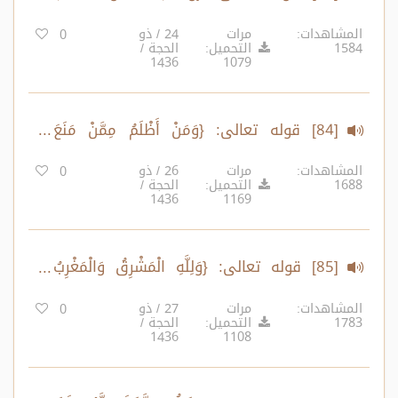
النَّصَارَى عَلَى شَيْءٍ..}
المشاهدات:
مرات
24 / ذو
0
1584
التحميل:
الحجة /
1436
1079
[84] قوله تعالى: {وَمَنْ أَظْلَمُ مِمَّنْ مَنَعَ
مَسَاجِدَ اللَّهِ أَنْ يُذْكَرَ فِيهَا اسْمُهُ..}
المشاهدات:
مرات
26 / ذو
0
1688
التحميل:
الحجة /
1436
1169
[85] قوله تعالى: {وَلِلَّهِ الْمَشْرِقُ وَالْمَغْرِبُ
فَأَيْنَمَا تُوَلُّوا فَثَمَّ وَجْهُ اللَّهِ..}
المشاهدات:
مرات
27 / ذو
0
1783
التحميل:
الحجة /
1436
1108