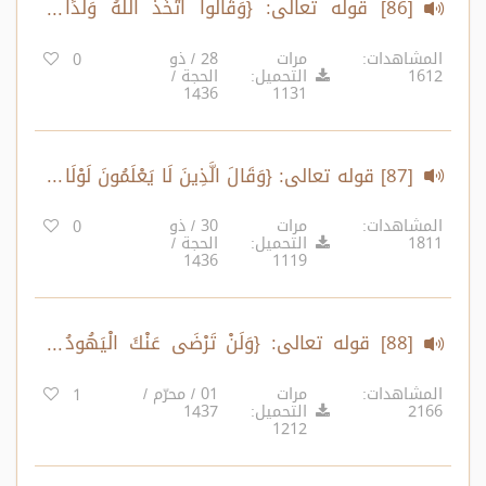
[86] قوله تعالى: {وَقَالُوا اتَّخَذَ اللَّهُ وَلَدًا
سُبْحَانَهُ بَلْ لَهُ مَا فِي السَّمَاوَاتِ وَالْأَرْضِ..}
المشاهدات:
مرات
28 / ذو
0
1612
التحميل:
الحجة /
1436
1131
[87] قوله تعالى: {وَقَالَ الَّذِينَ لَا يَعْلَمُونَ لَوْلَا
يُكَلِّمُنَا اللَّهُ..} إلى قوله تعالى: {وَلَا تُسْأَلُ عَنْ
المشاهدات:
مرات
30 / ذو
0
1811
التحميل:
الحجة /
أَصْحَابِ الْجَحِيمِ}
1436
1119
[88] قوله تعالى: {وَلَنْ تَرْضَى عَنْكَ الْيَهُودُ
وَلَا النَّصَارَى حَتَّى تَتَّبِعَ مِلَّتَهُمْ..}
المشاهدات:
مرات
01 / محرّم /
1
2166
التحميل:
1437
1212