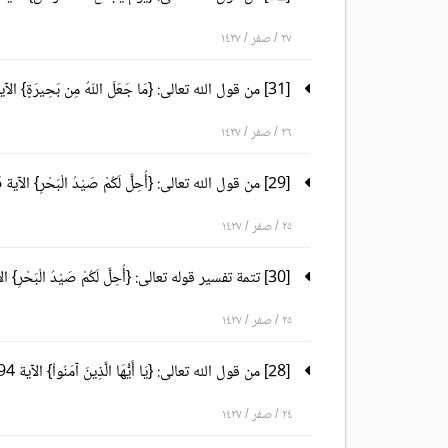
٢٧ / صفر / ١٤٢٧
[31] من قول الله تعالى: {مَا جَعَلَ اللّهُ مِن بَحِيرَةٍ} الآية 103 إلى قوله تعالى: {وَاللّهُ لاَ يَهْدِي الْقَوْمَ الْفَاسِقِينَ} الآية 108
٢٦ / صفر / ١٤٢٧
[29] من قول الله تعالى: {أُحِلَّ لَكُمْ صَيْدُ الْبَحْرِ} الآية 96 إلى قوله تعالى: {ثُمَّ أَصْبَحُواْ بِهَا كَافِرِينَ} الآية 102
٢٥ / صفر / ١٤٢٧
[30] تتمة تفسير قوله تعالى: {أُحِلَّ لَكُمْ صَيْدُ الْبَحْرِ} الآية 96
٢٥ / صفر / ١٤٢٧
[28] من قول الله تعالى: {يَا أَيُّهَا الَّذِينَ آمَنُواْ} الآية 94 إلى قوله تعالى: {وَاللّهُ عَزِيزٌ ذُو انْتِقَامٍ} الآية 95
٢٤ / صفر / ١٤٢٧