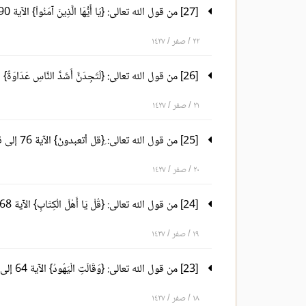
[27] من قول الله تعالى: {يَا أَيُّهَا الَّذِينَ آمَنُواْ} الآية 90 إلى قوله تعالى: {وَاللّهُ يُحِبُّ الْمُحْسِنِينَ} الآية 93
٢٢ / صفر / ١٤٢٧
[26] من قول الله تعالى: {لَتَجِدَنَّ أَشَدَّ النَّاسِ عَدَاوَةً} الآية 82 إلى قوله تعالى: {كَذَلِكَ يُبَيِّنُ اللّهُ لَكُمْ..} الآية 89
٢١ / صفر / ١٤٢٧
[25] من قول الله تعالى: ِ{قل أتعبدونْ} الآية 76 إلى قوله تعالى: {وَلَـكِنَّ كَثِيرًا مِّنْهُمْ فَاسِقُونَ} الآية 81
٢٠ / صفر / ١٤٢٧
[24] من قول الله تعالى: {قُلْ يَا أَهْلَ الْكِتَابِ} الآية 68 إلى قوله تعالى: {ثُمَّ انظُرْ أَنَّى يُؤْفَكُونَ} الآية 75
١٩ / صفر / ١٤٢٧
[23] من قول الله تعالى: {وَقَالَتِ الْيَهُودُ} الآية 64 إلى قوله تعالى: {إِنَّ اللّهَ لاَ يَهْدِي الْقَوْمَ الْكَافِرِينَ} الآية67
١٨ / صفر / ١٤٢٧