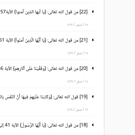
[22] من قول الله تعالى: {يا أيها الذين آمنوا} الآية57 إلى قوله تعالى: {لَبِئْسَ مَا كَانُواْ يَصْنَعُونَ} الآية 63
١٧ / صفر / ١٤٢٧
[21] من قول الله تعالى: {يَا أَيُّهَا الَّذِينَ آمَنُواْ} الآية 51 إلى قوله تعالى: {فَإِنَّ حِزْبَ اللّهِ هُمُ الْغَالِبُونَ} الآية 56
١٥ / صفر / ١٤٢٧
[20] من قول الله تعالى: {وَقَفَّيْنَا عَلَى آثَارِهِم} الآية 46 إلى قوله تعالى: {وَمَنْ أَحْسَنُ مِنَ اللّهِ حُكْمًا} الآية 50
١٤ / صفر / ١٤٢٧
[19] قول الله تعالى: {وَكَتَبْنَا عَلَيْهِمْ فِيهَا أَنَّ النَّفْسَ بِالنَّفْسِ} الآية 45
١٣ / صفر / ١٤٢٧
[18] من قول الله تعالى: {يَا أَيُّهَا الرَّسُولُ} الآية 41 إلى قوله تعالى: {فَأُوْلَـئِكَ هُمُ الْكَافِرُونَ} الآية 44