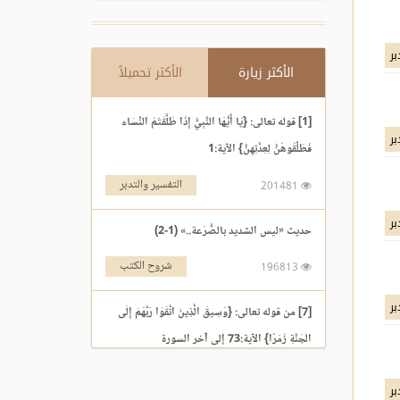
بر
الأكثر زيارة
الأكثر تحميلاً
[1] قوله تعالى: {يَا أَيُّهَا النَّبِيُّ إِذَا طَلَّقْتُمُ النِّسَاء
بر
فَطَلِّقُوهُنَّ لِعِدَّتِهِنَّ} الآية:1
التفسير والتدبر
201481
بر
حديث «ليس الشديد بالصُّرَعة..» (1-2)
شروح الكتب
196813
بر
[7] من قوله تعالى: {وَسِيقَ الَّذِينَ اتَّقَوْا رَبَّهُمْ إِلَى
الْجَنَّةِ زُمَرًا} الآية:73 إلى آخر السورة
التفسير والتدبر
195969
بر