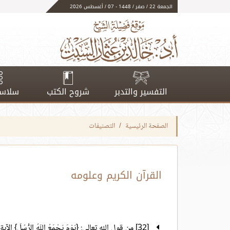
الجمعة 22 / صفر / 1448 - 07 / أغسطس 2026
التفسير والتدبر
شروح الكتب
سلاسل
الصفحة الرئيسية
التصنيفات
القرآن الكريم وعلومه
[32] من قول الله تعالى: {يَوْمَ يَجْمَعُ اللّهُ الرُّسُلَ} الآية 109 إلى قوله تعالى: {وَاشْهَدْ بِأَنَّنَا مُسْلِمُونَ} الآية 111