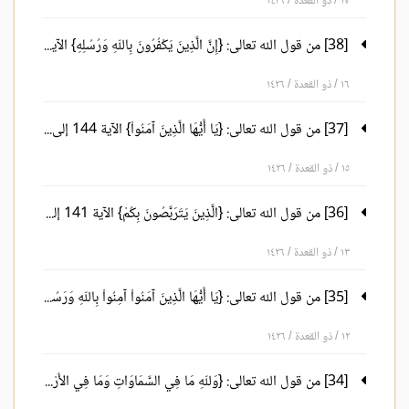
١٧ / ذو القعدة / ١٤٢٦
[38] من قول الله تعالى: {إِنَّ الَّذِينَ يَكْفُرُونَ بِاللّهِ وَرُسُلِهِ} الآية 150 إلى قوله تعالى: { وَيَوْمَ الْقِيَامَةِ يَكُونُ عَلَيْهِمْ شَهِيدًا} الآية 159.
١٦ / ذو القعدة / ١٤٢٦
[37] من قول الله تعالى: {يَا أَيُّهَا الَّذِينَ آمَنُواْ} الآية 144 إلى قوله تعالى: { فَإِنَّ اللّهَ كَانَ عَفُوًّا قَدِيرًا} الآية 149.
١٥ / ذو القعدة / ١٤٢٦
[36] من قول الله تعالى: {الَّذِينَ يَتَرَبَّصُونَ بِكُمْ} الآية 141 إلى قوله تعالى: {وَمَن يُضْلِلِ اللّهُ فَلَن تَجِدَ لَهُ سَبِيلاً} الآية 143.
١٣ / ذو القعدة / ١٤٢٦
[35] من قول الله تعالى: {يَا أَيُّهَا الَّذِينَ آمَنُواْ آمِنُواْ بِاللّهِ وَرَسُولِهِ} الآية 136 إلى قوله تعالى: {إِنَّ اللّهَ جَامِعُ الْمُنَافِقِينَ وَالْكَافِرِينَ فِي جَهَنَّمَ جَمِيعًا} الآية 140.
١٢ / ذو القعدة / ١٤٢٦
[34] من قول الله تعالى: {وَللّهِ مَا فِي السَّمَاوَاتِ وَمَا فِي الأَرْضِ} الآية 131 إلى قوله تعالى: {فَإِنَّ اللّهَ كَانَ بِمَا تَعْمَلُونَ خَبِيرًا} الآية 135.