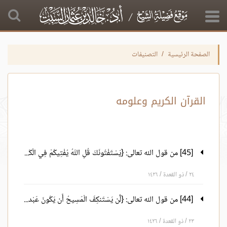
الصفحة الرئيسية
التصنيفات
القرآن الكريم وعلومه
[45] من قول الله تعالى: {يَسْتَفْتُونَكَ قُلِ اللّهُ يُفْتِيكُمْ فِي الْكَلاَلَةِ} الآية 176.
٢٤ / ذو القعدة / ١٤٢٦
[44] من قول الله تعالى: {لَّن يَسْتَنكِفَ الْمَسِيحُ أَن يَكُونَ عَبْداً لِّلّهِ} الآية 172 إلى قوله تعالى: {وَيَهْدِيهِمْ إِلَيْهِ صِرَاطًا مُّسْتَقِيمًا} الآية 175.
٢٣ / ذو القعدة / ١٤٢٦