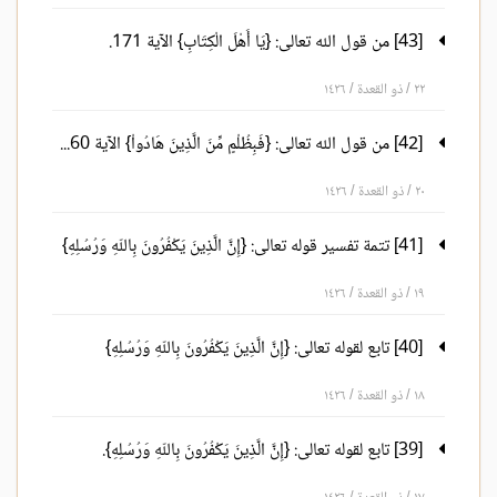
[43] من قول الله تعالى: {يَا أَهْلَ الْكِتَابِ} الآية 171.
٢٢ / ذو القعدة / ١٤٢٦
[42] من قول الله تعالى: {فَبِظُلْمٍ مِّنَ الَّذِينَ هَادُواْ} الآية 160 إلى قوله تعالى: {وَكَانَ اللّهُ عَلِيمًا حَكِيمًا} الآية 170.
٢٠ / ذو القعدة / ١٤٢٦
[41] تتمة تفسير قوله تعالى: {إِنَّ الَّذِينَ يَكْفُرُونَ بِاللّهِ وَرُسُلِهِ}
١٩ / ذو القعدة / ١٤٢٦
[40] تابع لقوله تعالى: {إِنَّ الَّذِينَ يَكْفُرُونَ بِاللّهِ وَرُسُلِهِ}
١٨ / ذو القعدة / ١٤٢٦
[39] تابع لقوله تعالى: {إِنَّ الَّذِينَ يَكْفُرُونَ بِاللّهِ وَرُسُلِهِ}.