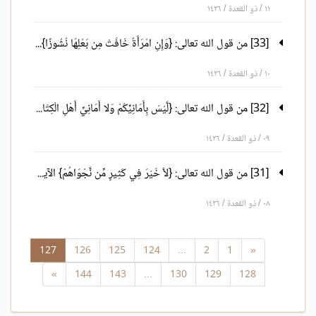
١١ / ذو القعدة / ١٤٢٦
[33] من قول الله تعالى: {وَإِنِ امْرَأَةٌ خَافَتْ مِن بَعْلِهَا نُشُوزًا} الآية 128 إلى قوله تعالى: {وَكَانَ اللّهُ وَاسِعًا حَكِيمًا} الآية 130.
١٠ / ذو القعدة / ١٤٢٦
[32] من قول الله تعالى: {لَّيْسَ بِأَمَانِيِّكُمْ وَلا أَمَانِيِّ أَهْلِ الْكِتَابِ} الآية 123 إلى قوله تعالى: {فَإِنَّ اللّهَ كَانَ بِهِ عَلِيمًا} الآية 127.
٠٩ / ذو القعدة / ١٤٢٦
[31] من قول الله تعالى: {لاَّ خَيْرَ فِي كَثِيرٍ مِّن نَّجْوَاهُمْ} الآية 114 إلى قوله تعالى: {وَمَنْ أَصْدَقُ مِنَ اللّهِ قِيلاً} الآية 122.
٠٨ / ذو القعدة / ١٤٢٦
127
126
125
124
...
2
1
«
»
144
143
...
130
129
128